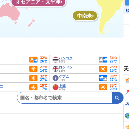
オセアニア・太平洋
中南米
32℃
34℃
バンコク
26℃
27℃
19時
27℃
25℃
ロンドン
天
14℃
15℃
13時
32℃
30℃
グアム
27℃
27℃
22時
19℃
35℃
ー
上海
7℃
29℃
20時