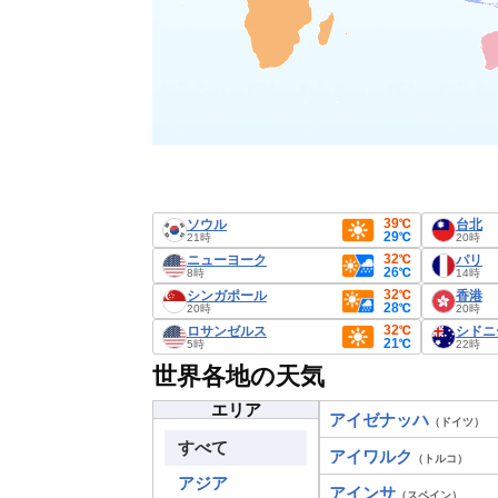
39℃
ソウル
台北
29℃
21時
20時
32℃
ニューヨーク
パリ
26℃
8時
14時
32℃
シンガポール
香港
28℃
20時
20時
32℃
ロサンゼルス
シドニ
21℃
5時
22時
世界各地の天気
エリア
アイゼナッハ
（ドイツ）
すべて
アイワルク
（トルコ）
アジア
アインサ
（スペイン）