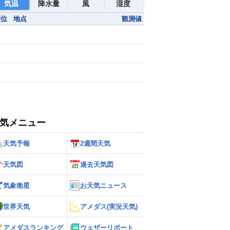
気温
降水量
風
湿度
順位
地点
観測値
気メニュー
天気予報
2週間天気
天気図
過去天気図
気象衛星
お天気ニュース
世界天気
アメダス(実況天気)
アメダスランキング
ウェザーリポート