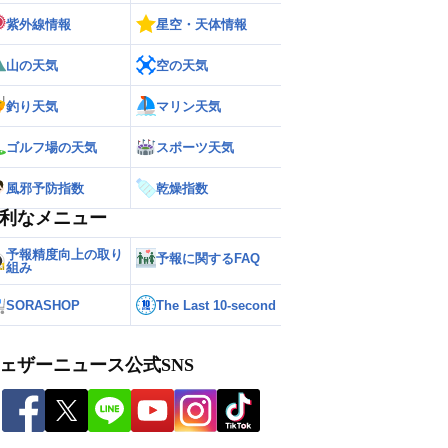
紫外線情報
星空・天体情報
山の天気
空の天気
釣り天気
マリン天気
ゴルフ場の天気
スポーツ天気
風邪予防指数
乾燥指数
利なメニュー
予報精度向上の取り
予報に関するFAQ
組み
SORASHOP
The Last 10-second
ェザーニュース公式SNS