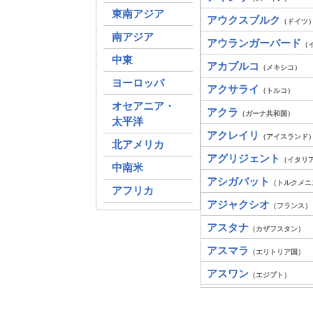
東南アジア
アウクスブルク
（ドイツ
南アジア
アウランガーバード
（
中東
アカプルコ
（メキシコ）
ヨーロッパ
アクサライ
（トルコ）
オセアニア・
アクラ
（ガーナ共和国）
太平洋
アクレイリ
（アイスランド
北アメリカ
アグリジェント
（イタリ
中南米
アシガバット
（トルクメニ
アフリカ
アジャクシオ
（フランス）
アスタナ
（カザフスタン）
アスマラ
（エリトリア国）
アスワン
（エジプト）
アスンシオン
（パラグアイ