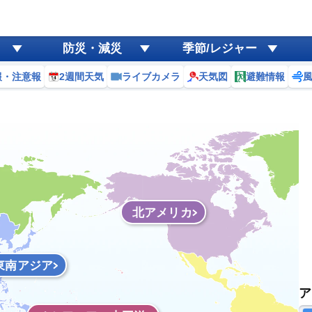
防災・減災
季節/レジャー
報・注意報
2週間天気
ライブカメラ
天気図
避難情報
北アメリカ
東南アジア
ア