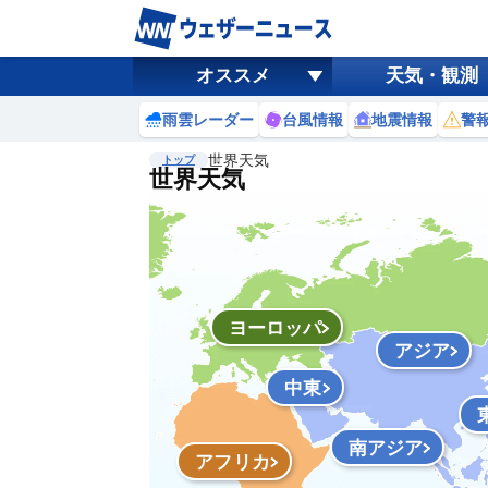
オススメ
天気・観測
雨雲レーダー
台風情報
地震情報
警
世界天気
トップ
世界天気
ヨーロッパ
アジア
中東
南アジア
アフリカ