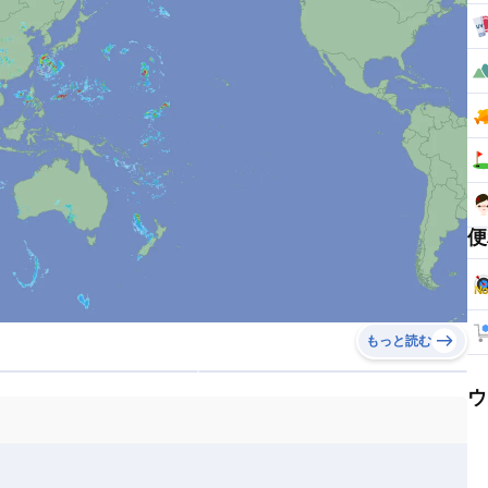
共和国）
）
ダ）
ダ）
便
もっと読む
オーストラリア）
ウ