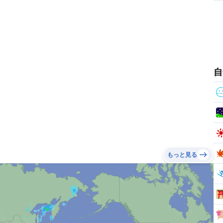
）
ピア）
ア）
自
）
ダコタ州）
（アメリカ）
もっと見る
島）
（クック諸島）