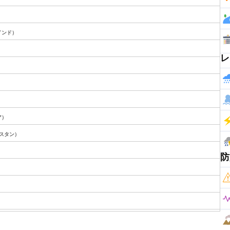
）
インド）
レ
）
ア）
スタン）
防
）