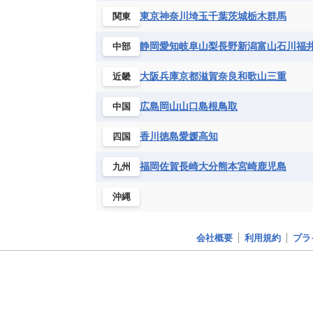
アルタ
（ノルウェー）
東京
神奈川
埼玉
千葉
茨城
栃木
群馬
関東
アルタイ
（モンゴル）
静岡
愛知
岐阜
山梨
長野
新潟
富山
石川
福
中部
アルバカーキ
（アメリカ）
アルヘシラス
（スペイン）
大阪
兵庫
京都
滋賀
奈良
和歌山
三重
近畿
アルベロベッロ
（イタリ
広島
岡山
山口
島根
鳥取
中国
アルマティ
（カザフスタン
香川
徳島
愛媛
高知
四国
アルル
（フランス）
アレキパ
福岡
佐賀
長崎
大分
熊本
宮崎
鹿児島
九州
（ペルー）
アレクサンドリア
（エジ
沖縄
アレッポ
（シリア）
アロフィ
（ニウエ）
会社概要
利用規約
プラ
アロータウン
（ニュージー
アンカラ
（トルコ）
アンカレジ
（アラスカ）