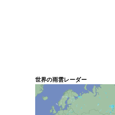
アッドゥ環礁
（モルディブ
アテネ
（ギリシャ）
アディスアベバ
（エチオ
アデレード
（オーストラリ
アトランタ
（アメリカ）
アナカプリ
（イタリア）
アナハイム
（アメリカ）
アヌラダプラ
（スリランカ
アバディーン
（イギリス）
世界の雨雲レーダー
アバディーン（サウス
アバルア（ラロトンガ
アビーモア
（イギリス）
アピア
（サモア独立国）
アブシンベル
（エジプト）