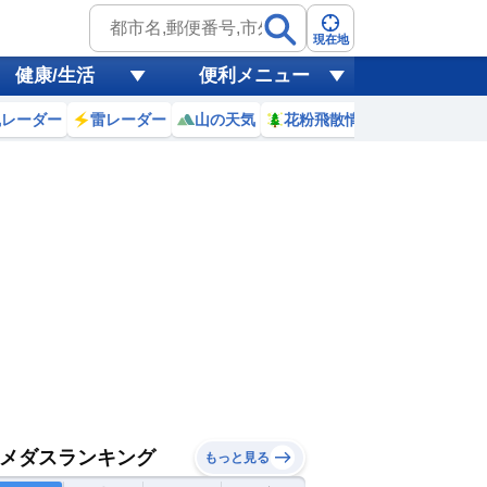
現在地
健康/生活
便利メニュー
風レーダー
雷レーダー
山の天気
花粉飛散情報
世界天気
メダスランキング
もっと見る