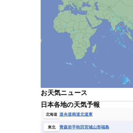
アブジャ
（ナイジェリア連邦
アブダビ
（アラブ首長国連邦
アペルドールン
（オラン
アマルフィ
（イタリア）
アムステルダム
（オラン
アヤクーチョ
（ペルー）
アラド
（ルーマニア）
アラハバード
（インド）
アリカ
（チリ）
お天気ニュース
アリススプリングス
（
日本各地の天気予報
アルア
（ウガンダ）
道央
道南
道北
道東
北海道
アルガラント
（モンゴル）
アルジェ
（アルジェリア）
青森
岩手
秋田
宮城
山形
福島
東北