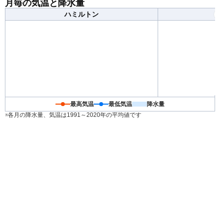
月毎の気温と降水量
の服装で1日ちょうど良く過ごせる日が多くなります。
ハミルトン
最高気温
最低気温
降水量
※各月の降水量、気温は1991～2020年の平均値です