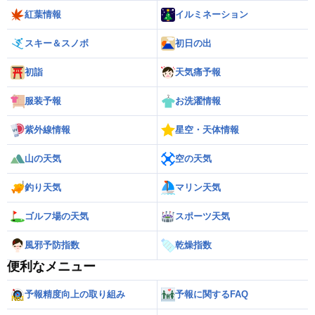
紅葉情報
イルミネーション
スキー＆スノボ
初日の出
初詣
天気痛予報
服装予報
お洗濯情報
紫外線情報
星空・天体情報
山の天気
空の天気
釣り天気
マリン天気
ゴルフ場の天気
スポーツ天気
風邪予防指数
乾燥指数
便利なメニュー
予報精度向上の取り組み
予報に関するFAQ