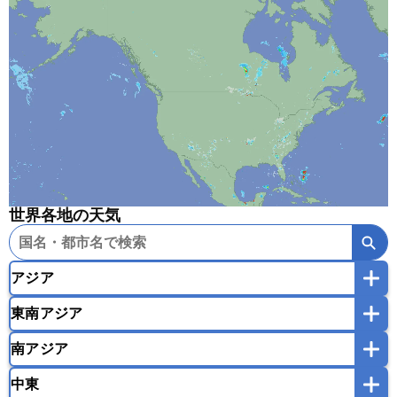
世界各地の天気
アジア
東南アジア
韓国
中国
台湾
香港
マカオ
南アジア
モンゴル
北朝鮮
インドネシア
カンボジア
シンガポール
中東
タイ
フィリピン
ブルネイ
ベトナム
インド
スリランカ
ネパール