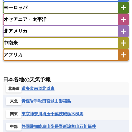
マレーシア
ミャンマー
ヨーロッパ
バングラデシュ
パキスタン
ブータン王国
アフガニスタン
アラブ首長国連邦
イエメン
ラオス人民民主共和国
東ティモール民主共和国
モルディブ
オセアニア・太平洋
イスラエル
イラク
イラン
アイスランド
アイルランド
ウズベキスタン
オマーン
カザフスタン
北アメリカ
アゼルバイジャン
アルバニア
アルメニア
アメリカ領サモア
オーストラリア
キリバス
カタール
キプロス
キルギス
イギリス
イタリア
ウクライナ
中南米
クック諸島
グアム
サイパン
クウェート
サウジアラビア
シリア
アメリカ
アラスカ
カナダ
エストニア
オランダ
オーストリア
サモア独立国
ソロモン諸島
タヒチ
タジキスタン
トルクメニスタン
トルコ
アフリカ
バーミューダ諸島
ギリシャ
クロアチア
コソボ
アメリカ領バージン諸島
アルゼンチン
ツバル
トンガ
ナウル共和国
ニウエ
バーレーン
ヨルダン
レバノン
サンマリノ共和国
ジブラルタル
ジョージア
アンティグア・バーブーダ
ウルグアイ
ニューカレドニア
ニュージーランド
ハワイ
アルジェリア
アンゴラ
ウガンダ
スイス
スウェーデン
スペイン
エクアドル
エルサルバドル
ガイアナ
バヌアツ
パプアニューギニア
パラオ
エジプト
エスワティニ王国
エチオピア
日本各地の天気予報
スロバキア
スロベニア共和国
セルビア
キューバ
グアテマラ
グアドループ
フィジー
マーシャル諸島
ミクロネシア連邦
エリトリア国
カメルーン
カーボベルデ
道央
道南
道北
道東
北海道
チェコ
デンマーク
ドイツ
ノルウェー
グレナダ
ケイマン諸島
コスタリカ
ワリス・フテュナ
ガボン
ガンビア
ガーナ共和国
ギニア
ハンガリー
バチカン市国
フィンランド
コロンビア
ジャマイカ
スリナム
青森
岩手
秋田
宮城
山形
福島
東北
ギニアビサウ共和国
ケニア
コモロ連合
フランス
ブルガリア
ベラルーシ
セントクリストファー・ネービス
コンゴ共和国
コンゴ民主共和国
ベルギー
ボスニア・ヘルツェゴビナ
東京
神奈川
埼玉
千葉
茨城
栃木
群馬
関東
セントビンセント及びグレナディーン諸島
コートジボワール
ポルトガル
ポーランド
マルタ
セントルシア
チリ
トリニダード・トバゴ
静岡
愛知
岐阜
山梨
長野
新潟
富山
石川
福井
中部
サントメ・プリンシペ民主共和国
ザンビア共和国
モナコ公国
モルドバ
モンテネグロ