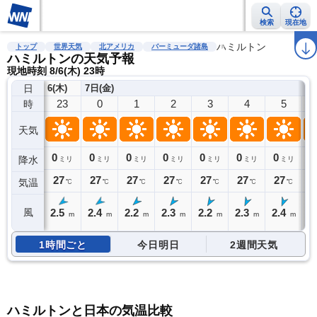
検索
現在地
雨雲レーダー
台風情報
地震情報
警報・注意報
ハミルトン
2週間天気
ラ
トップ
世界天気
北アメリカ
バーミューダ諸島
ハミルトンの天気予報
現地時刻 8/6(木) 23時
日
6(木)
7日(金)
23
0
1
2
3
4
5
時
天気
0
0
0
0
0
0
0
0
降水
ミリ
ミリ
ミリ
ミリ
ミリ
ミリ
ミリ
27
27
27
27
27
27
27
2
気温
℃
℃
℃
℃
℃
℃
℃
2.5
2.4
2.2
2.3
2.2
2.3
2.4
2
風
m
m
m
m
m
m
m
1時間ごと
今日明日
2週間天気
ハミルトンと日本の気温比較