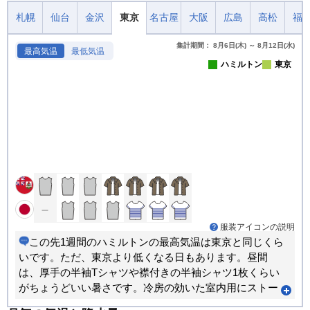
札幌
仙台
金沢
東京
名古屋
大阪
広島
高松
福
集計期間： 8月6日(木) ～ 8月12日(水)
最高気温
最低気温
ハミルトン
東京
服装アイコンの説明
この先1週間のハミルトンの最高気温は東京と同じくら
いです。ただ、東京より低くなる日もあります。昼間
は、厚手の半袖Tシャツや襟付きの半袖シャツ1枚くらい
がちょうどいい暑さです。冷房の効いた室内用にストー
ルやカーディガンなどがあると重宝します。出かける時