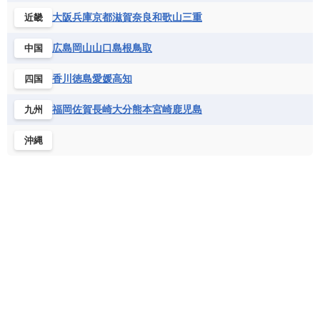
ドミニカ共和国
ドミニカ国
シエラレオネ共和国
ジブチ共和国
ラトビア
リトアニア
リヒテンシュタイン
大阪
兵庫
京都
滋賀
奈良
和歌山
三重
近畿
ニカラグア共和国
ハイチ共和国
バハマ
ジンバブエ
スーダン
セネガル
ルクセンブルク
ルーマニア
ロシア
バルバドス
パナマ
パラグアイ
広島
岡山
山口
島根
鳥取
中国
セントヘレナ諸島
セーシェル
北マケドニア
フランス領ギアナ
ブラジル
プエルトリコ
ソマリア連邦共和国
タンザニア
チャド
香川
徳島
愛媛
高知
四国
ベネズエラ
ベリーズ
ペルー
チュニジア
トーゴ
ナイジェリア連邦共和国
ホンジュラス
ボリビア
マルティニーク
福岡
佐賀
長崎
大分
熊本
宮崎
鹿児島
九州
ナミビア
ニジェール
ブルキナファソ
メキシコ
ブルンジ共和国
ベナン
ボツワナ
沖縄
マダガスカル
マラウイ共和国
マリ
モザンビーク
モロッコ
モーリシャス共和国
モーリタニア
リビア
リベリア共和国
ルワンダ共和国
レソト王国
中央アフリカ共和国
南アフリカ共和国
南スーダン
赤道ギニア共和国