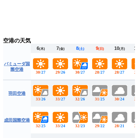
空港の天気
6
7
8
9
10
1
(木)
(金)
(土)
(日)
(月)
バミューダ国
際空港
30
/
27
29
/
26
30
/
27
28
/
27
28
/
27
2
羽田空港
33
/
26
33
/
27
32
/
26
31
/
25
30
/
24
2
成田国際空港
32
/
25
33
/
24
32
/
23
29
/
22
28
/
21
2