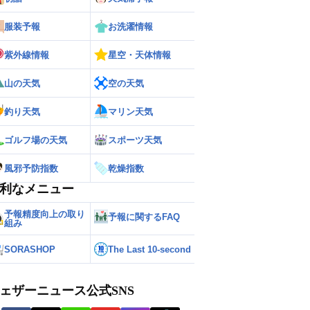
服装予報
お洗濯情報
紫外線情報
星空・天体情報
山の天気
空の天気
釣り天気
マリン天気
ゴルフ場の天気
スポーツ天気
風邪予防指数
乾燥指数
利なメニュー
予報精度向上の取り
予報に関するFAQ
組み
SORASHOP
The Last 10-second
ェザーニュース公式SNS