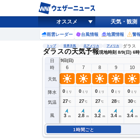
オススメ
天気・観測
雨雲レーダー
台風情報
地震情報
警
ダラス
トップ
世界天気
北アメリカ
アメリカ
ダラスの天気予報
現地時刻 8/9(日) 6時
日
9日(日)
6
7
8
9
10
時
天気
0
0
0
0
0
降水
ミリ
ミリ
ミリ
ミリ
ミリ
27
27
27
28
30
気温
℃
℃
℃
℃
℃
3
2.8
3.2
3.4
3.4
風
m
m
m
m
m
1時間ごと