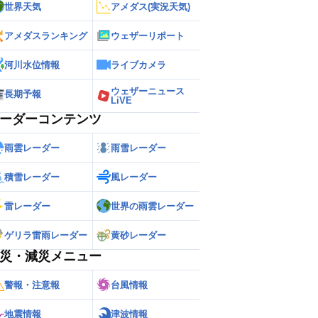
世界天気
アメダス(実況天気)
アメダスランキング
ウェザーリポート
河川水位情報
ライブカメラ
ウェザーニュース
長期予報
LiVE
ーダーコンテンツ
雨雲レーダー
雨雪レーダー
積雪レーダー
風レーダー
雷レーダー
世界の雨雲レーダー
ゲリラ雷雨レーダー
黄砂レーダー
災・減災メニュー
警報・注意報
台風情報
地震情報
津波情報