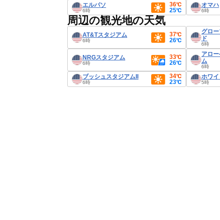
36℃
エルパソ
オマハ
25℃
6時
6時
周辺の観光地の天気
グロー
37℃
AT&Tスタジアム
ド
26℃
6時
6時
アロー
33℃
NRGスタジアム
ム
26℃
6時
6時
34℃
ブッシュスタジアムII
ホワイ
23℃
6時
5時