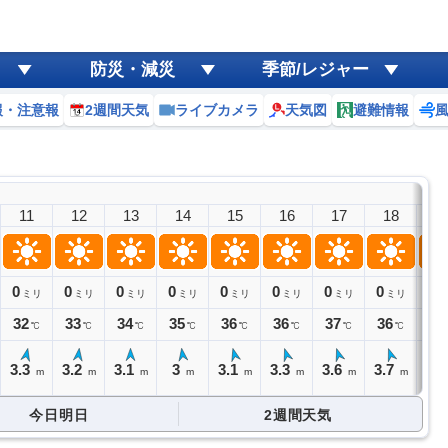
防災・減災
季節/レジャー
報・注意報
2週間天気
ライブカメラ
天気図
避難情報
11
12
13
14
15
16
17
18
1
0
0
0
0
0
0
0
0
0
ミリ
ミリ
ミリ
ミリ
ミリ
ミリ
ミリ
ミリ
ミ
32
33
34
35
36
36
37
36
37
℃
℃
℃
℃
℃
℃
℃
℃
3.3
3.2
3.1
3
3.1
3.3
3.6
3.7
4.
m
m
m
m
m
m
m
m
今日明日
2週間天気