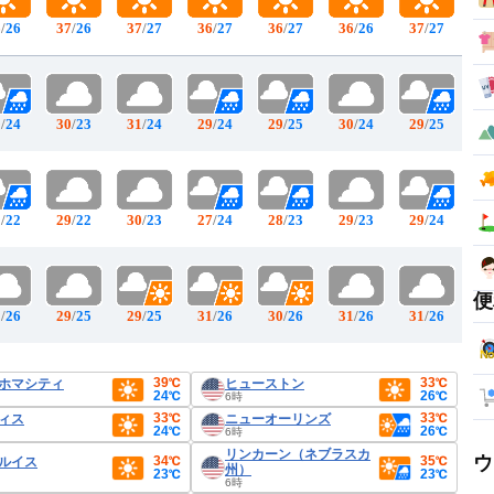
6
/
26
37
/
26
37
/
27
36
/
27
36
/
27
36
/
26
37
/
27
9
/
24
30
/
23
31
/
24
29
/
24
29
/
25
30
/
24
29
/
25
9
/
22
29
/
22
30
/
23
27
/
24
28
/
23
29
/
23
29
/
24
便
0
/
26
29
/
25
29
/
25
31
/
26
30
/
26
31
/
26
31
/
26
39℃
33℃
ホマシティ
ヒューストン
24℃
26℃
6時
33℃
33℃
ィス
ニューオーリンズ
24℃
26℃
6時
リンカーン（ネブラスカ
ウ
34℃
35℃
ルイス
州）
23℃
23℃
6時