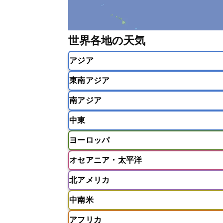
世界各地の天気
アジア
東南アジア
韓国
中国
台湾
香港
南アジア
インドネシア
カンボジア
シン
中東
ベトナム
マレーシア
ミャンマ
インド
スリランカ
ネパール
ヨーロッパ
モルディブ
アフガニスタン
アラブ首長国連邦
オセアニア・太平洋
ウズベキスタン
オマーン
カザ
アイスランド
アイルランド
ア
クウェート
サウジアラビア
シ
北アメリカ
イギリス
イタリア
ウクライナ
アメリカ領サモア
オーストラリア
バーレーン
ヨルダン
レバノン
ギリシャ
クロアチア
コソボ
中南米
サモア独立国
ソロモン諸島
タ
アメリカ
アラスカ
カナダ
スイス
スウェーデン
スペイン
ニューカレドニア
ニュージーラン
アフリカ
チェコ
デンマーク
ドイツ