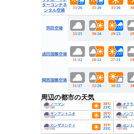
ターコンチネ
33
/
26
33
/
26
35
/
26
3
ンタル空港
羽田空港
33
/
25
30
/
24
29
/
23
2
成田国際空港
31
/
22
28
/
22
27
/
21
2
関西国際空港
31
/
27
32
/
26
30
/
25
3
周辺の都市の天気
38℃
ノーマン
オクラ
23℃
6時
6時
36℃
サンアントニオ
メンフ
25℃
6時
6時
35℃
カンザスシティ
セント
25℃
6時
6時