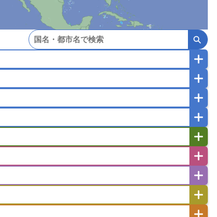
マカオ
モンゴル
北朝鮮
ガポール
タイ
フィリピン
ブルネイ
ー
ラオス人民民主共和国
東ティモール民主共和国
バングラデシュ
パキスタン
ブータン王国
イエメン
イスラエル
イラク
イラン
フスタン
カタール
キプロス
キルギス
ゼルバイジャン
アルバニア
アルメニア
リア
タジキスタン
トルクメニスタン
トルコ
エストニア
オランダ
オーストリア
キリバス
クック諸島
グアム
サイパン
サンマリノ共和国
ジブラルタル
ジョージア
ヒチ
ツバル
トンガ
ナウル共和国
ニウエ
バーミューダ諸島
スロバキア
スロベニア共和国
セルビア
ド
ハワイ
バヌアツ
パプアニューギニア
ノルウェー
ハンガリー
バチカン市国