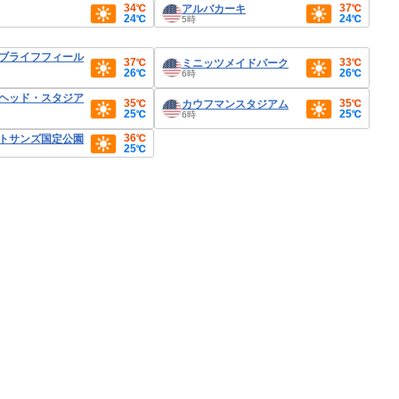
34℃
37℃
アルバカーキ
24℃
24℃
5時
ブライフフィール
37℃
33℃
ミニッツメイドパーク
26℃
26℃
6時
ヘッド・スタジア
35℃
35℃
カウフマンスタジアム
25℃
25℃
6時
36℃
トサンズ国定公園
25℃