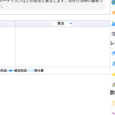
カーディガンなどがあると重宝します。出かける時の服装で
す。
レ
高気温
最低気温
降水量
防