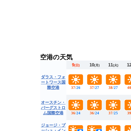
空港の天気
9
10
11
1
(日)
(月)
(火)
ダラス・フォ
ートワース国
際空港
37
/
26
37
/
27
38
/
27
4
オースチン・
バーグストロ
ム国際空港
36
/
24
36
/
24
37
/
25
3
ジョージ・ブ
ッシュ・イン