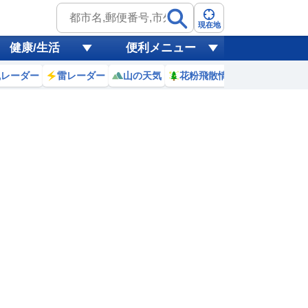
現在地
健康/生活
便利メニュー
風レーダー
雷レーダー
山の天気
花粉飛散情報
世界天気
10日(月)
9
20
21
22
23
0
1
2
3
0
0
0
0
0
0
0
0
リ
ミリ
ミリ
ミリ
ミリ
ミリ
ミリ
ミリ
ミリ
35
34
33
32
31
30
29
29
℃
℃
℃
℃
℃
℃
℃
℃
℃
2
4.5
5
5.3
5
4.9
5
4.8
4.6
m
m
m
m
m
m
m
m
m