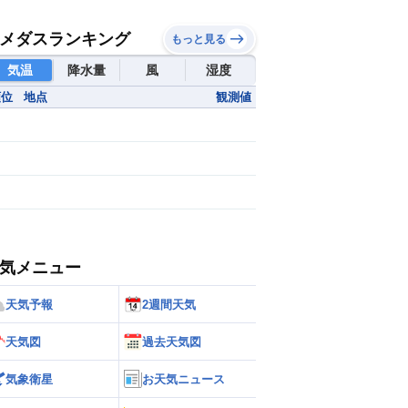
メダスランキング
もっと見る
気温
降水量
風
湿度
順位
地点
観測値
気メニュー
天気予報
2週間天気
天気図
過去天気図
気象衛星
お天気ニュース