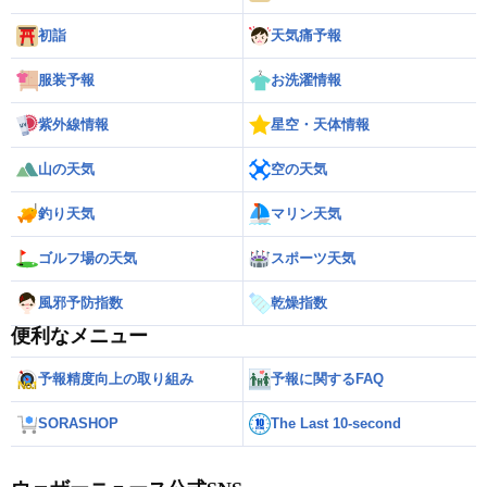
初詣
天気痛予報
服装予報
お洗濯情報
紫外線情報
星空・天体情報
山の天気
空の天気
釣り天気
マリン天気
ゴルフ場の天気
スポーツ天気
風邪予防指数
乾燥指数
便利なメニュー
予報精度向上の取り組み
予報に関するFAQ
SORASHOP
The Last 10-second