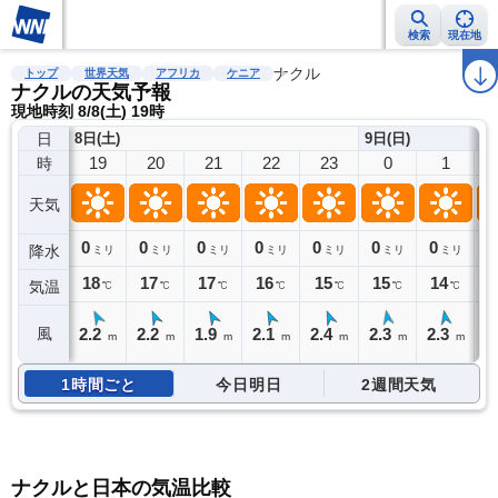
検索
現在地
雨雲レーダー
台風情報
地震情報
ナクル
警報・注意報
2週間天気
ラ
トップ
世界天気
アフリカ
ケニア
ナクルの天気予報
現地時刻 8/8(土) 19時
日
8日(土)
9日(日)
19
20
21
22
23
0
1
時
天気
0
0
0
0
0
0
0
0
降水
ミリ
ミリ
ミリ
ミリ
ミリ
ミリ
ミリ
18
17
17
16
15
15
14
1
気温
℃
℃
℃
℃
℃
℃
℃
2.2
2.2
1.9
2.1
2.4
2.3
2.3
2
風
m
m
m
m
m
m
m
1時間ごと
今日明日
2週間天気
ナクルと日本の気温比較