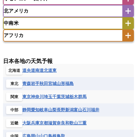
アイスランド
アイルランド
ウズベキスタン
オマーン
カザフスタン
北アメリカ
アゼルバイジャン
アルバニア
アルメニア
アメリカ領サモア
オーストラリア
キリバス
カタール
キプロス
キルギス
イギリス
イタリア
ウクライナ
中南米
クック諸島
グアム
サイパン
クウェート
サウジアラビア
シリア
アメリカ
アラスカ
カナダ
エストニア
オランダ
オーストリア
サモア独立国
ソロモン諸島
タヒチ
タジキスタン
トルクメニスタン
トルコ
アフリカ
バーミューダ諸島
ギリシャ
クロアチア
コソボ
アメリカ領バージン諸島
アルゼンチン
ツバル
トンガ
ナウル共和国
ニウエ
バーレーン
ヨルダン
レバノン
サンマリノ共和国
ジブラルタル
ジョージア
アンティグア・バーブーダ
ウルグアイ
ニューカレドニア
ニュージーランド
ハワイ
アルジェリア
アンゴラ
ウガンダ
スイス
スウェーデン
スペイン
エクアドル
エルサルバドル
ガイアナ
バヌアツ
パプアニューギニア
パラオ
エジプト
エスワティニ王国
エチオピア
日本各地の天気予報
スロバキア
スロベニア共和国
セルビア
キューバ
グアテマラ
グアドループ
フィジー
マーシャル諸島
ミクロネシア連邦
エリトリア国
カメルーン
カーボベルデ
道央
道南
道北
道東
北海道
チェコ
デンマーク
ドイツ
ノルウェー
グレナダ
ケイマン諸島
コスタリカ
ワリス・フテュナ
ガボン
ガンビア
ガーナ共和国
ギニア
ハンガリー
バチカン市国
フィンランド
コロンビア
ジャマイカ
スリナム
青森
岩手
秋田
宮城
山形
福島
東北
ギニアビサウ共和国
ケニア
コモロ連合
フランス
ブルガリア
ベラルーシ
セントクリストファー・ネービス
コンゴ共和国
コンゴ民主共和国
ベルギー
ボスニア・ヘルツェゴビナ
東京
神奈川
埼玉
千葉
茨城
栃木
群馬
関東
セントビンセント及びグレナディーン諸島
コートジボワール
ポルトガル
ポーランド
マルタ
セントルシア
チリ
トリニダード・トバゴ
静岡
愛知
岐阜
山梨
長野
新潟
富山
石川
福井
中部
サントメ・プリンシペ民主共和国
ザンビア共和国
モナコ公国
モルドバ
モンテネグロ
ドミニカ共和国
ドミニカ国
シエラレオネ共和国
ジブチ共和国
ラトビア
リトアニア
リヒテンシュタイン
大阪
兵庫
京都
滋賀
奈良
和歌山
三重
近畿
ニカラグア共和国
ハイチ共和国
バハマ
ジンバブエ
スーダン
セネガル
ルクセンブルク
ルーマニア
ロシア
バルバドス
パナマ
パラグアイ
広島
岡山
山口
島根
鳥取
中国
セントヘレナ諸島
セーシェル