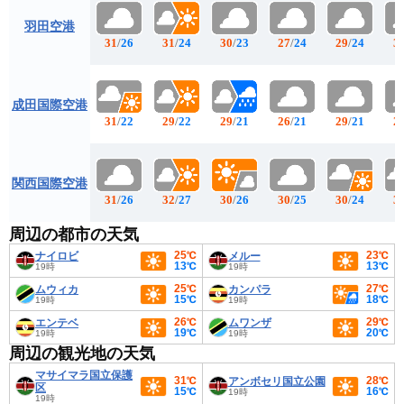
羽田空港
31
/
26
31
/
24
30
/
23
27
/
24
29
/
24
3
成田国際空港
31
/
22
29
/
22
29
/
21
26
/
21
29
/
21
2
関西国際空港
31
/
26
32
/
27
30
/
26
30
/
25
30
/
24
3
周辺の都市の天気
25℃
23℃
ナイロビ
メルー
13℃
13℃
19時
19時
25℃
27℃
ムウィカ
カンパラ
15℃
18℃
19時
19時
26℃
29℃
エンテベ
ムワンザ
19℃
20℃
19時
19時
周辺の観光地の天気
マサイマラ国立保護
31℃
28℃
アンボセリ国立公園
区
15℃
16℃
19時
19時