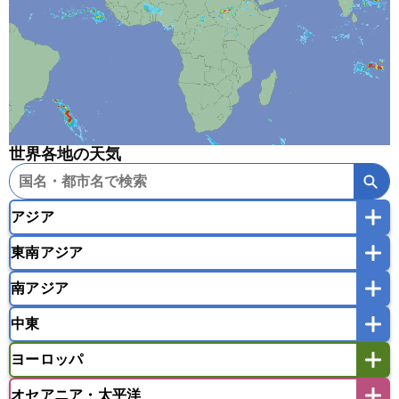
世界各地の天気
アジア
東南アジア
韓国
中国
台湾
香港
マカオ
南アジア
モンゴル
北朝鮮
インドネシア
カンボジア
シンガポール
中東
タイ
フィリピン
ブルネイ
ベトナム
インド
スリランカ
ネパール
マレーシア
ミャンマー
ヨーロッパ
バングラデシュ
パキスタン
ブータン王国
アフガニスタン
アラブ首長国連邦
イエメン
ラオス人民民主共和国
東ティモール民主共和国
モルディブ
オセアニア・太平洋
イスラエル
イラク
イラン