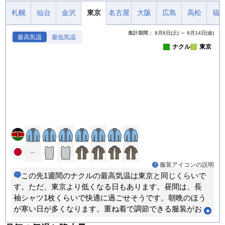
札幌
仙台
金沢
東京
名古屋
大阪
広島
高松
福
集計期間： 8月8日(土) ～ 8月14日(金)
最高気温
最低気温
ナクル
東京
服装アイコンの説明
この先1週間のナクルの最高気温は東京と同じくらいで
す。ただ、東京より低くなる日もあります。昼間は、長
袖シャツ1枚くらいで快適に過ごせそうです。朝晩のほう
が寒い日が多くなります。重ね着で調節できる服装がお
すすめです。