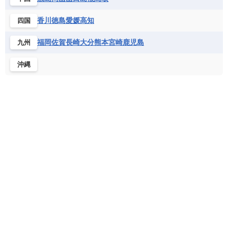
北マケドニア
フランス領ギアナ
ブラジル
プエルトリコ
ソマリア連邦共和国
タンザニア
チャド
香川
徳島
愛媛
高知
四国
ベネズエラ
ベリーズ
ペルー
チュニジア
トーゴ
ナイジェリア連邦共和国
ホンジュラス
ボリビア
マルティニーク
福岡
佐賀
長崎
大分
熊本
宮崎
鹿児島
九州
ナミビア
ニジェール
ブルキナファソ
メキシコ
ブルンジ共和国
ベナン
ボツワナ
沖縄
マダガスカル
マラウイ共和国
マリ
モザンビーク
モロッコ
モーリシャス共和国
モーリタニア
リビア
リベリア共和国
ルワンダ共和国
レソト王国
中央アフリカ共和国
南アフリカ共和国
南スーダン
赤道ギニア共和国