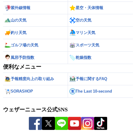
紫外線情報
星空・天体情報
山の天気
空の天気
釣り天気
マリン天気
ゴルフ場の天気
スポーツ天気
風邪予防指数
乾燥指数
便利なメニュー
予報精度向上の取り組み
予報に関するFAQ
SORASHOP
The Last 10-second
ウェザーニュース公式SNS