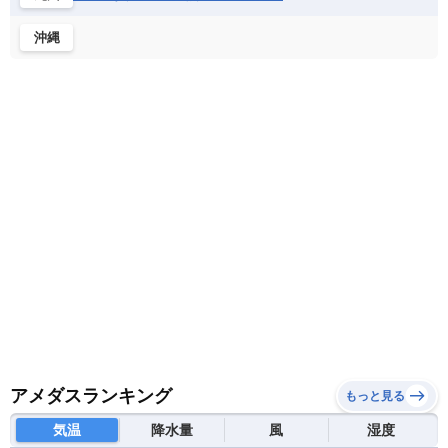
メキシコ
ブルンジ共和国
ベナン
ボツワナ
沖縄
マダガスカル
マラウイ共和国
マリ
モザンビーク
モロッコ
モーリシャス共和国
モーリタニア
リビア
リベリア共和国
ルワンダ共和国
レソト王国
中央アフリカ共和国
南アフリカ共和国
南スーダン
赤道ギニア共和国
アメダスランキング
もっと見る
気温
降水量
風
湿度