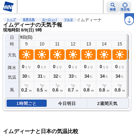
検索
現在地
雨雲レーダー
台風情報
地震情報
イムディーナ
警報・注意報
2週間天気
ラ
トップ
世界天気
ヨーロッパ
マルタ
イムディーナの天気予報
現地時刻 8/9(日) 9時
日
9日(日)
9
10
11
12
13
14
15
時
天気
0
0
0
0
0
0
0
0
降水
ミリ
ミリ
ミリ
ミリ
ミリ
ミリ
ミリ
30
31
32
33
34
34
34
3
気温
℃
℃
℃
℃
℃
℃
℃
0.2
0.5
0.6
0.7
0.8
0.8
0.8
0
風
m
m
m
m
m
m
m
1時間ごと
今日明日
2週間天気
イムディーナと日本の気温比較