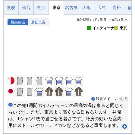
札幌
仙台
金沢
東京
名古屋
大阪
広島
高松
福
集計期間： 8月9日(日) ～ 8月15日(土)
最高気温
最低気温
イムディーナ
東京
服装アイコンの説明
この先1週間のイムディーナの最高気温は東京と同じく
らいです。ただ、東京より高くなる日もあります。昼間
は、Tシャツ1枚で過ごせる暑さです。冷房の効いた室内
用にストールやカーディガンなどがあると重宝します。
出かける時の服装で1日ちょうど良く過ごせる日が多くな