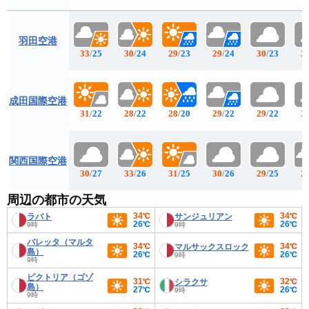
羽田空港
33
/
25
30
/
24
29
/
23
29
/
24
30
/
23
3
成田国際空港
31
/
22
28
/
22
28
/
20
29
/
22
29
/
22
3
関西国際空港
30
/
27
33
/
26
31
/
25
30
/
26
29
/
25
2
周辺の都市の天気
34℃
34℃
ラバト
サンジュリアン
26℃
26℃
9時
9時
バレッタ（マルタ
34℃
34℃
マルサックスロック
島）
26℃
26℃
9時
9時
ビクトリア（ゴゾ
31℃
32℃
シラクサ
島）
27℃
26℃
9時
9時