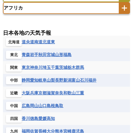
エストニア
オランダ
オーストリア
サモア独立国
ソロモン諸島
タヒチ
タジキスタン
トルクメニスタン
トルコ
アフリカ
バーミューダ諸島
ギリシャ
クロアチア
コソボ
アメリカ領バージン諸島
アルゼンチン
ツバル
トンガ
ナウル共和国
ニウエ
バーレーン
ヨルダン
レバノン
サンマリノ共和国
ジブラルタル
ジョージア
アンティグア・バーブーダ
ウルグアイ
ニューカレドニア
ニュージーランド
ハワイ
アルジェリア
アンゴラ
ウガンダ
スイス
スウェーデン
スペイン
エクアドル
エルサルバドル
ガイアナ
バヌアツ
パプアニューギニア
パラオ
エジプト
エスワティニ王国
エチオピア
日本各地の天気予報
スロバキア
スロベニア共和国
セルビア
キューバ
グアテマラ
グアドループ
フィジー
マーシャル諸島
ミクロネシア連邦
エリトリア国
カメルーン
カーボベルデ
道央
道南
道北
道東
北海道
チェコ
デンマーク
ドイツ
ノルウェー
グレナダ
ケイマン諸島
コスタリカ
ワリス・フテュナ
ガボン
ガンビア
ガーナ共和国
ギニア
ハンガリー
バチカン市国
フィンランド
コロンビア
ジャマイカ
スリナム
青森
岩手
秋田
宮城
山形
福島
東北
ギニアビサウ共和国
ケニア
コモロ連合
フランス
ブルガリア
ベラルーシ
セントクリストファー・ネービス
コンゴ共和国
コンゴ民主共和国
ベルギー
ボスニア・ヘルツェゴビナ
東京
神奈川
埼玉
千葉
茨城
栃木
群馬
関東
セントビンセント及びグレナディーン諸島
コートジボワール
ポルトガル
ポーランド
マルタ
セントルシア
チリ
トリニダード・トバゴ
静岡
愛知
岐阜
山梨
長野
新潟
富山
石川
福井
中部
サントメ・プリンシペ民主共和国
ザンビア共和国
モナコ公国
モルドバ
モンテネグロ
ドミニカ共和国
ドミニカ国
シエラレオネ共和国
ジブチ共和国
ラトビア
リトアニア
リヒテンシュタイン
大阪
兵庫
京都
滋賀
奈良
和歌山
三重
近畿
ニカラグア共和国
ハイチ共和国
バハマ
ジンバブエ
スーダン
セネガル
ルクセンブルク
ルーマニア
ロシア
バルバドス
パナマ
パラグアイ
広島
岡山
山口
島根
鳥取
中国
セントヘレナ諸島
セーシェル
北マケドニア
フランス領ギアナ
ブラジル
プエルトリコ
ソマリア連邦共和国
タンザニア
チャド
香川
徳島
愛媛
高知
四国
ベネズエラ
ベリーズ
ペルー
チュニジア
トーゴ
ナイジェリア連邦共和国
ホンジュラス
ボリビア
マルティニーク
福岡
佐賀
長崎
大分
熊本
宮崎
鹿児島
九州
ナミビア
ニジェール
ブルキナファソ