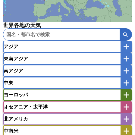
世界各地の天気
アジア
東南アジア
韓国
中国
台湾
香港
マカオ
南アジア
モンゴル
北朝鮮
インドネシア
カンボジア
シンガポール
中東
タイ
フィリピン
ブルネイ
ベトナム
インド
スリランカ
ネパール
マレーシア
ミャンマー
ヨーロッパ
バングラデシュ
パキスタン
ブータン王国
アフガニスタン
アラブ首長国連邦
イエメン
ラオス人民民主共和国
東ティモール民主共和国
モルディブ
オセアニア・太平洋
イスラエル
イラク
イラン
アイスランド
アイルランド
ウズベキスタン
オマーン
カザフスタン
北アメリカ
アゼルバイジャン
アルバニア
アルメニア
アメリカ領サモア
オーストラリア
キリバス
カタール
キプロス
キルギス
イギリス
イタリア
ウクライナ
中南米
クック諸島
グアム
サイパン
クウェート
サウジアラビア
シリア
アメリカ
アラスカ
カナダ