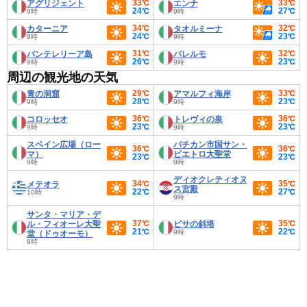
33℃
33℃
アグリジェント
エンナ
24℃
27℃
9時
9時
34℃
32℃
カターニア
タオルミーナ
24℃
23℃
9時
9時
31℃
32℃
パンテレリーア島
パレルモ
26℃
23℃
9時
9時
周辺の観光地の天気
29℃
33℃
青の洞窟
アマルフィ海岸
28℃
23℃
9時
9時
36℃
36℃
コロッセオ
トレヴィの泉
23℃
23℃
9時
9時
スペイン広場（ロー
バチカン市国サン・
36℃
36℃
マ）
ピエトロ大聖堂
23℃
23℃
9時
9時
ディオクレティオヌ
34℃
35℃
メテオラ
ス宮殿
22℃
27℃
10時
9時
サンタ・マリア・デ
37℃
35℃
ル・フィオーレ大聖
ピサの斜塔
21℃
22℃
9時
堂（ドゥオーモ）
9時