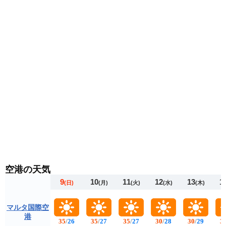
ります。
空港の天気
9
10
11
12
13
1
(日)
(月)
(火)
(水)
(木)
マルタ国際空
港
35
/
26
35
/
27
35
/
27
30
/
28
30
/
29
3