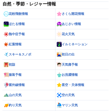
自然・季節・レジャー情報
花粉飛散情報
さくら開花情報
ほたる情報
あじさい情報
熱中症予報
花火天気
紅葉情報
イルミネーション
スキー＆スノボ
初日の出
初詣
天気痛予報
服装予報
お洗濯情報
紫外線情報
星空・天体情報
山の天気
空の天気
釣り天気
マリン天気