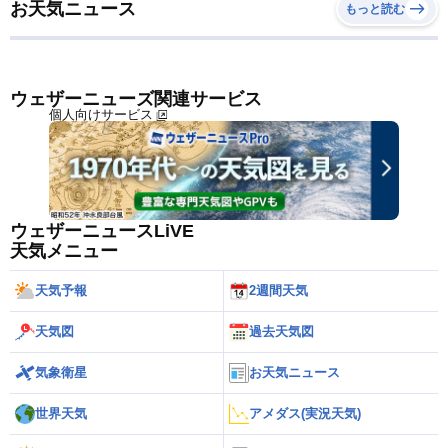
お天気ニュース
もっと読む
ウェザーニューズ関連サービス
個人向けサービス
ウェザーニュースLiVE
天気メニュー
天気予報
2週間天気
天気図
過去天気図
気象衛星
お天気ニュース
世界天気
アメダス(実況天気)