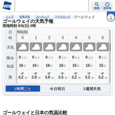
検索
現在地
雨雲レーダー
台風情報
地震情報
警報・注意報
ゴールウェイ
2週間天気
ラ
トップ
世界天気
ヨーロッパ
アイルランド
ゴールウェイの天気予報
現地時刻 8/9(日) 0時
日
9日(日)
0
1
2
3
4
5
6
時
天気
0
0
0
0
0
0
0
0
降水
ミリ
ミリ
ミリ
ミリ
ミリ
ミリ
ミリ
16
16
16
16
15
15
15
1
気温
℃
℃
℃
℃
℃
℃
℃
4.2
3.9
3.8
3.5
3.2
3.2
3.2
3
風
m
m
m
m
m
m
m
1時間ごと
今日明日
2週間天気
ゴールウェイと日本の気温比較