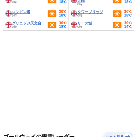
寺院
18℃
18℃
0時
0時
30℃
30℃
ロンドン塔
タワーブリッジ
18℃
18℃
0時
0時
30℃
30℃
グリニッジ天文台
リーズ城
18℃
14℃
0時
0時
ゴールウェイの雨雲レーダー
もっと見る