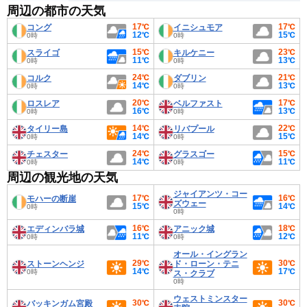
周辺の都市の天気
17℃
17℃
コング
イニシュモア
12℃
15℃
0時
0時
15℃
23℃
スライゴ
キルケニー
11℃
13℃
0時
0時
24℃
21℃
コルク
ダブリン
14℃
13℃
0時
0時
20℃
17℃
ロスレア
ベルファスト
16℃
13℃
0時
0時
14℃
22℃
タイリー島
リバプール
14℃
15℃
0時
0時
24℃
15℃
チェスター
グラスゴー
14℃
11℃
0時
0時
周辺の観光地の天気
ジャイアンツ・コー
17℃
16℃
モハーの断崖
ズウェー
15℃
14℃
0時
0時
16℃
18℃
エディンバラ城
アニック城
11℃
12℃
0時
0時
オール・イングラン
29℃
30℃
ストーンヘンジ
ド・ローン・テニ
14℃
17℃
0時
ス・クラブ
0時
ウェストミンスター
30℃
30℃
バッキンガム宮殿