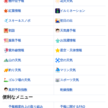
熱中症予報
花火天気
紅葉情報
イルミネーション
スキー＆スノボ
初日の出
初詣
天気痛予報
服装予報
お洗濯情報
紫外線情報
星空・天体情報
山の天気
空の天気
釣り天気
マリン天気
ゴルフ場の天気
スポーツ天気
風邪予防指数
乾燥指数
便利なメニュー
予報精度向上の取り組み
予報に関するFAQ