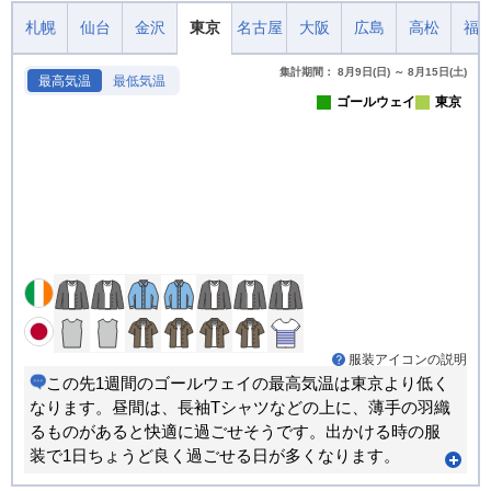
札幌
仙台
金沢
東京
名古屋
大阪
広島
高松
福
集計期間： 8月9日(日) ～ 8月15日(土)
最高気温
最低気温
ゴールウェイ
東京
服装アイコンの説明
この先1週間のゴールウェイの最高気温は東京より低く
なります。昼間は、長袖Tシャツなどの上に、薄手の羽織
るものがあると快適に過ごせそうです。出かける時の服
装で1日ちょうど良く過ごせる日が多くなります。