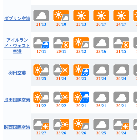
ダブリン空港
21
/
13
20
/
10
23
/
13
26
/
17
24
/
17
2
アイルラン
ド・ウェスト
空港
17
/
11
20
/
11
23
/
12
23
/
16
21
/
15
1
羽田空港
32
/
25
31
/
24
30
/
23
27
/
24
29
/
24
3
成田国際空港
31
/
22
29
/
22
29
/
21
26
/
21
29
/
21
2
関西国際空港
32
/
27
33
/
26
30
/
26
30
/
25
30
/
24
3