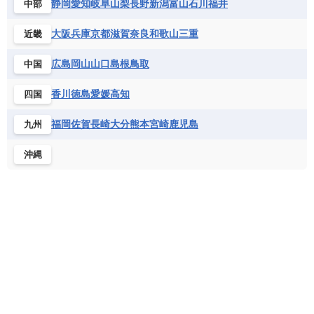
静岡
愛知
岐阜
山梨
長野
新潟
富山
石川
福井
中部
サントメ・プリンシペ民主共和国
ザンビア共和国
モナコ公国
モルドバ
モンテネグロ
ドミニカ共和国
ドミニカ国
シエラレオネ共和国
ジブチ共和国
ラトビア
リトアニア
リヒテンシュタイン
大阪
兵庫
京都
滋賀
奈良
和歌山
三重
近畿
ニカラグア共和国
ハイチ共和国
バハマ
ジンバブエ
スーダン
セネガル
ルクセンブルク
ルーマニア
ロシア
バルバドス
パナマ
パラグアイ
広島
岡山
山口
島根
鳥取
中国
セントヘレナ諸島
セーシェル
北マケドニア
フランス領ギアナ
ブラジル
プエルトリコ
ソマリア連邦共和国
タンザニア
チャド
香川
徳島
愛媛
高知
四国
ベネズエラ
ベリーズ
ペルー
チュニジア
トーゴ
ナイジェリア連邦共和国
ホンジュラス
ボリビア
マルティニーク
福岡
佐賀
長崎
大分
熊本
宮崎
鹿児島
九州
ナミビア
ニジェール
ブルキナファソ
メキシコ
ブルンジ共和国
ベナン
ボツワナ
沖縄
マダガスカル
マラウイ共和国
マリ
モザンビーク
モロッコ
モーリシャス共和国
モーリタニア
リビア
リベリア共和国
ルワンダ共和国
レソト王国
中央アフリカ共和国
南アフリカ共和国
南スーダン
赤道ギニア共和国