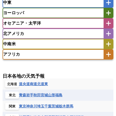
中東
タイ
フィリピン
ブルネイ
ベトナム
インド
スリランカ
ネパール
マレーシア
ミャンマー
ヨーロッパ
バングラデシュ
パキスタン
ブータン王国
アフガニスタン
アラブ首長国連邦
イエメン
ラオス人民民主共和国
東ティモール民主共和国
モルディブ
オセアニア・太平洋
イスラエル
イラク
イラン
アイスランド
アイルランド
ウズベキスタン
オマーン
カザフスタン
北アメリカ
アゼルバイジャン
アルバニア
アルメニア
アメリカ領サモア
オーストラリア
キリバス
カタール
キプロス
キルギス
イギリス
イタリア
ウクライナ
中南米
クック諸島
グアム
サイパン
クウェート
サウジアラビア
シリア
アメリカ
アラスカ
カナダ
エストニア
オランダ
オーストリア
サモア独立国
ソロモン諸島
タヒチ
タジキスタン
トルクメニスタン
トルコ
アフリカ
バーミューダ諸島
ギリシャ
クロアチア
コソボ
アメリカ領バージン諸島
アルゼンチン
ツバル
トンガ
ナウル共和国
ニウエ
バーレーン
ヨルダン
レバノン
サンマリノ共和国
ジブラルタル
ジョージア
アンティグア・バーブーダ
ウルグアイ
ニューカレドニア
ニュージーランド
ハワイ
アルジェリア
アンゴラ
ウガンダ
スイス
スウェーデン
スペイン
エクアドル
エルサルバドル
ガイアナ
バヌアツ
パプアニューギニア
パラオ
エジプト
エスワティニ王国
エチオピア
日本各地の天気予報
スロバキア
スロベニア共和国
セルビア
キューバ
グアテマラ
グアドループ
フィジー
マーシャル諸島
ミクロネシア連邦
エリトリア国
カメルーン
カーボベルデ
道央
道南
道北
道東
北海道
チェコ
デンマーク
ドイツ
ノルウェー
グレナダ
ケイマン諸島
コスタリカ
ワリス・フテュナ
ガボン
ガンビア
ガーナ共和国
ギニア
ハンガリー
バチカン市国
フィンランド
コロンビア
ジャマイカ
スリナム
青森
岩手
秋田
宮城
山形
福島
東北
ギニアビサウ共和国
ケニア
コモロ連合
フランス
ブルガリア
ベラルーシ
セントクリストファー・ネービス
コンゴ共和国
コンゴ民主共和国
ベルギー
ボスニア・ヘルツェゴビナ
東京
神奈川
埼玉
千葉
茨城
栃木
群馬
関東
セントビンセント及びグレナディーン諸島
コートジボワール
ポルトガル
ポーランド
マルタ
セントルシア
チリ
トリニダード・トバゴ