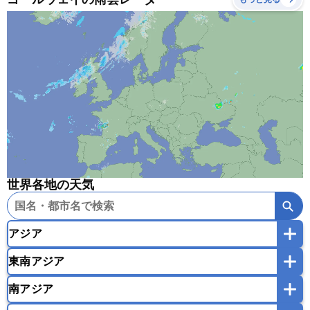
世界各地の天気
アジア
東南アジア
韓国
中国
台湾
香港
マカオ
南アジア
モンゴル
北朝鮮
インドネシア
カンボジア
シンガポール