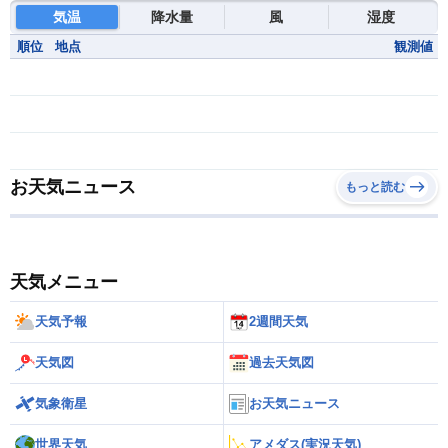
気温
降水量
風
湿度
順位
地点
観測値
お天気ニュース
もっと読む
天気メニュー
天気予報
2週間天気
天気図
過去天気図
気象衛星
お天気ニュース
世界天気
アメダス(実況天気)