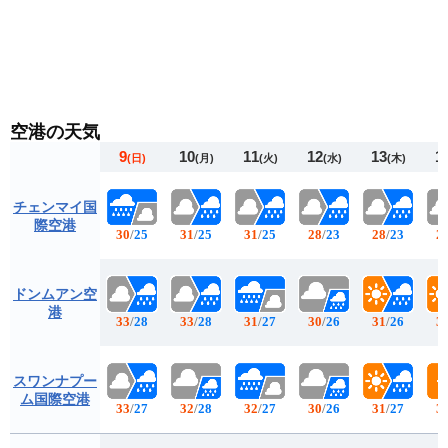
空港の天気
9
10
11
12
13
1
(日)
(月)
(火)
(水)
(木)
チェンマイ国
際空港
30
/
25
31
/
25
31
/
25
28
/
23
28
/
23
2
ドンムアン空
港
33
/
28
33
/
28
31
/
27
30
/
26
31
/
26
3
スワンナプー
ム国際空港
33
/
27
32
/
28
32
/
27
30
/
26
31
/
27
3