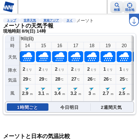
検索
現在地
雨雲レーダー
台風情報
地震情報
メーソト
警報・注意報
2週間天気
ラ
トップ
世界天気
東南アジア
タイ
メーソトの天気予報
現地時刻 8/9(日) 14時
日
9日(日)
14
15
16
17
18
19
20
時
天気
2
2
2
2
2
1
1
1
降水
ミリ
ミリ
ミリ
ミリ
ミリ
ミリ
ミリ
29
29
28
27
26
26
25
2
気温
℃
℃
℃
℃
℃
℃
℃
2.9
3.1
3.4
3.2
3
2.7
2.5
2
風
m
m
m
m
m
m
m
1時間ごと
今日明日
2週間天気
メーソトと日本の気温比較