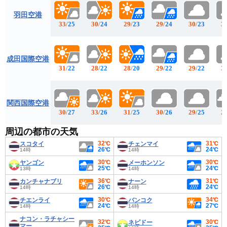
羽田空港
33
/
25
30
/
24
29
/
23
29
/
24
30
/
23
3
成田国際空港
31
/
22
28
/
22
28
/
20
29
/
22
29
/
22
3
関西国際空港
30
/
27
33
/
26
31
/
25
30
/
26
29
/
25
2
周辺の都市の天気
32℃
31℃
スコタイ
チェンマイ
26℃
24℃
14時
14時
30℃
30℃
ヤンゴン
メーホンソン
25℃
24℃
13時
14時
36℃
31℃
カンチャナブリ
ナーン
26℃
24℃
14時
14時
30℃
34℃
チエンライ
バンコク
24℃
27℃
14時
14時
ナコン・ラチャシー
32℃
30℃
ネピドー
マー