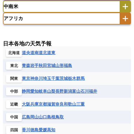
イギリス
イタリア
ウクライナ
中南米
クック諸島
グアム
サイパン
クウェート
サウジアラビア
シリア
アメリカ
アラスカ
カナダ
エストニア
オランダ
オーストリア
サモア独立国
ソロモン諸島
タヒチ
タジキスタン
トルクメニスタン
トルコ
アフリカ
バーミューダ諸島
ギリシャ
クロアチア
コソボ
アメリカ領バージン諸島
アルゼンチン
ツバル
トンガ
ナウル共和国
ニウエ
バーレーン
ヨルダン
レバノン
サンマリノ共和国
ジブラルタル
ジョージア
アンティグア・バーブーダ
ウルグアイ
ニューカレドニア
ニュージーランド
ハワイ
アルジェリア
アンゴラ
ウガンダ
スイス
スウェーデン
スペイン
エクアドル
エルサルバドル
ガイアナ
バヌアツ
パプアニューギニア
パラオ
エジプト
エスワティニ王国
エチオピア
日本各地の天気予報
スロバキア
スロベニア共和国
セルビア
キューバ
グアテマラ
グアドループ
フィジー
マーシャル諸島
ミクロネシア連邦
エリトリア国
カメルーン
カーボベルデ
道央
道南
道北
道東
北海道
チェコ
デンマーク
ドイツ
ノルウェー
グレナダ
ケイマン諸島
コスタリカ
ワリス・フテュナ
ガボン
ガンビア
ガーナ共和国
ギニア
ハンガリー
バチカン市国
フィンランド
コロンビア
ジャマイカ
スリナム
青森
岩手
秋田
宮城
山形
福島
東北
ギニアビサウ共和国
ケニア
コモロ連合
フランス
ブルガリア
ベラルーシ
セントクリストファー・ネービス
コンゴ共和国
コンゴ民主共和国
ベルギー
ボスニア・ヘルツェゴビナ
東京
神奈川
埼玉
千葉
茨城
栃木
群馬
関東
セントビンセント及びグレナディーン諸島
コートジボワール
ポルトガル
ポーランド
マルタ
セントルシア
チリ
トリニダード・トバゴ
静岡
愛知
岐阜
山梨
長野
新潟
富山
石川
福井
中部
サントメ・プリンシペ民主共和国
ザンビア共和国
モナコ公国
モルドバ
モンテネグロ
ドミニカ共和国
ドミニカ国
シエラレオネ共和国
ジブチ共和国
ラトビア
リトアニア
リヒテンシュタイン
大阪
兵庫
京都
滋賀
奈良
和歌山
三重
近畿
ニカラグア共和国
ハイチ共和国
バハマ
ジンバブエ
スーダン
セネガル
ルクセンブルク
ルーマニア
ロシア
バルバドス
パナマ
パラグアイ
広島
岡山
山口
島根
鳥取
中国
セントヘレナ諸島
セーシェル
北マケドニア
フランス領ギアナ
ブラジル
プエルトリコ
ソマリア連邦共和国
タンザニア
チャド
香川
徳島
愛媛
高知
四国
ベネズエラ
ベリーズ
ペルー