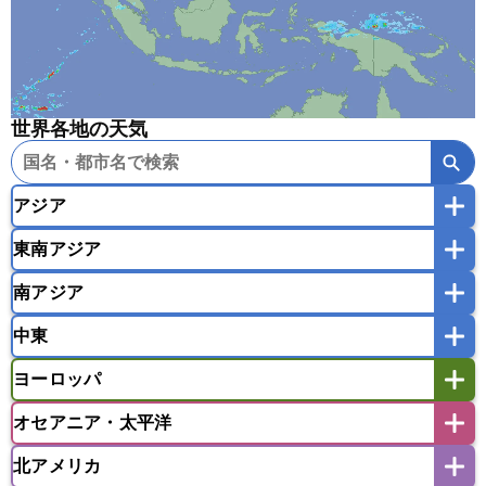
世界各地の天気
アジア
東南アジア
韓国
中国
台湾
香港
マカオ
南アジア
モンゴル
北朝鮮
インドネシア
カンボジア
シンガポール
中東
タイ
フィリピン
ブルネイ
ベトナム
インド
スリランカ
ネパール
マレーシア
ミャンマー
ヨーロッパ
バングラデシュ
パキスタン
ブータン王国
アフガニスタン
アラブ首長国連邦
イエメン
ラオス人民民主共和国
東ティモール民主共和国
モルディブ
オセアニア・太平洋
イスラエル
イラク
イラン
アイスランド
アイルランド
ウズベキスタン
オマーン
カザフスタン
北アメリカ
アゼルバイジャン
アルバニア
アルメニア
アメリカ領サモア
オーストラリア
キリバス
カタール
キプロス
キルギス