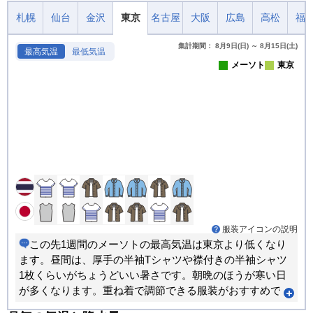
札幌
仙台
金沢
東京
名古屋
大阪
広島
高松
福
集計期間： 8月9日(日) ～ 8月15日(土)
最高気温
最低気温
メーソト
東京
服装アイコンの説明
この先1週間のメーソトの最高気温は東京より低くなり
ます。昼間は、厚手の半袖Tシャツや襟付きの半袖シャツ
1枚くらいがちょうどいい暑さです。朝晩のほうが寒い日
が多くなります。重ね着で調節できる服装がおすすめで
す。