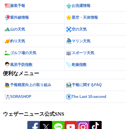
服装予報
お洗濯情報
紫外線情報
星空・天体情報
山の天気
空の天気
釣り天気
マリン天気
ゴルフ場の天気
スポーツ天気
風邪予防指数
乾燥指数
便利なメニュー
予報精度向上の取り組み
予報に関するFAQ
SORASHOP
The Last 10-second
ウェザーニュース公式SNS