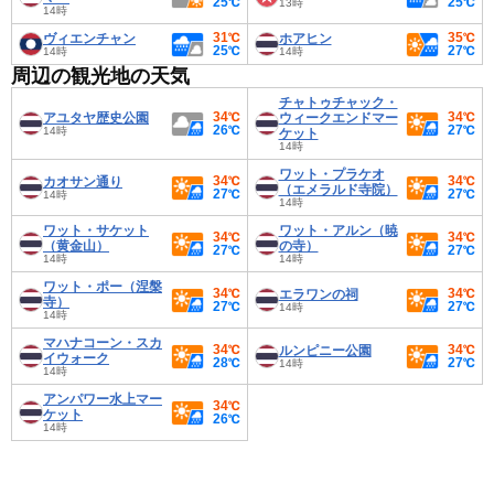
25℃
25℃
13時
14時
31℃
35℃
ヴィエンチャン
ホアヒン
25℃
27℃
14時
14時
周辺の観光地の天気
チャトゥチャック・
34℃
34℃
アユタヤ歴史公園
ウィークエンドマー
26℃
27℃
14時
ケット
14時
ワット・プラケオ
34℃
34℃
カオサン通り
（エメラルド寺院）
27℃
27℃
14時
14時
ワット・サケット
ワット・アルン（暁
34℃
34℃
（黄金山）
の寺）
27℃
27℃
14時
14時
ワット・ポー（涅槃
34℃
34℃
エラワンの祠
寺）
27℃
27℃
14時
14時
マハナコーン・スカ
34℃
34℃
ルンピニー公園
イウォーク
28℃
27℃
14時
14時
アンパワー水上マー
34℃
ケット
26℃
14時