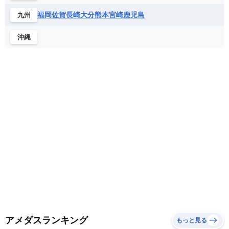
チュニジア
トーゴ
ナイジェリア連邦共和国
ホンジュラス
ボリビア
マルティニーク
福岡
佐賀
長崎
大分
熊本
宮崎
鹿児島
九州
ナミビア
ニジェール
ブルキナファソ
メキシコ
ブルンジ共和国
ベナン
ボツワナ
沖縄
マダガスカル
マラウイ共和国
マリ
モザンビーク
モロッコ
モーリシャス共和国
モーリタニア
リビア
リベリア共和国
ルワンダ共和国
レソト王国
中央アフリカ共和国
南アフリカ共和国
南スーダン
赤道ギニア共和国
アメダスランキング
もっと見る