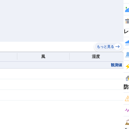
レ
もっと見る
風
湿度
観測値
防