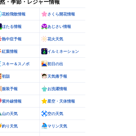
然・季節・レジャー情報
花粉飛散情報
さくら開花情報
ほたる情報
あじさい情報
熱中症予報
花火天気
紅葉情報
イルミネーション
スキー＆スノボ
初日の出
ー
世界の雨雲レーダー
初詣
天気痛予報
服装予報
お洗濯情報
紫外線情報
星空・天体情報
山の天気
空の天気
釣り天気
マリン天気