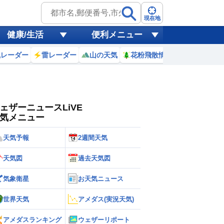
ゲリラ
風
現在地
健康/生活
便利メニュー
黄砂
風レーダー
雷レーダー
山の天気
花粉飛散情報
世界天気
天気
台風
ェザーニュースLiVE
気メニュー
天気予報
2週間天気
天気図
過去天気図
気象衛星
お天気ニュース
世界天気
アメダス(実況天気)
アメダスランキング
ウェザーリポート