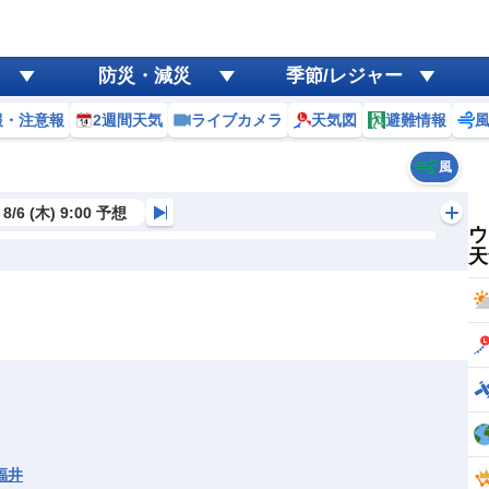
防災・減災
季節/レジャー
報・注意報
2週間天気
ライブカメラ
天気図
避難情報
風
8/6 (木) 9:00 予想
ウ
天
福井