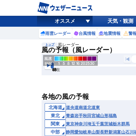
オススメ
天気・観測
雨雲レーダー
台風情報
地震情報
警
風レーダー
トップ
風の予報（風レーダー）
現在
6h
12
24
36
48
60
72
各地の風の予報
北海道
道央
道南
道北
道東
東北
青森
岩手
秋田
宮城
山形
福島
関東
東京
神奈川
埼玉
千葉
茨城
栃木
群馬
中部
静岡
愛知
岐阜
山梨
長野
新潟
富山
石川