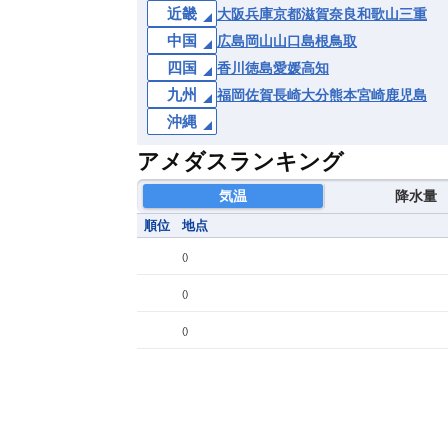
近畿
大阪
兵庫
京都
滋賀
奈良
和歌山
三重
中国
広島
岡山
山口
島根
鳥取
四国
香川
徳島
愛媛
高知
九州
福岡
佐賀
長崎
大分
熊本
宮崎
鹿児島
沖縄
アメダスランキング
気温
降水量
順位
地点
(
)
(
)
(
)