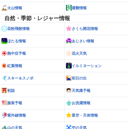
火山情報
避難情報
自然・季節・レジャー情報
花粉飛散情報
さくら開花情報
ほたる情報
あじさい情報
熱中症予報
花火天気
紅葉情報
イルミネーション
スキー＆スノボ
初日の出
初詣
天気痛予報
服装予報
お洗濯情報
紫外線情報
星空・天体情報
山の天気
空の天気