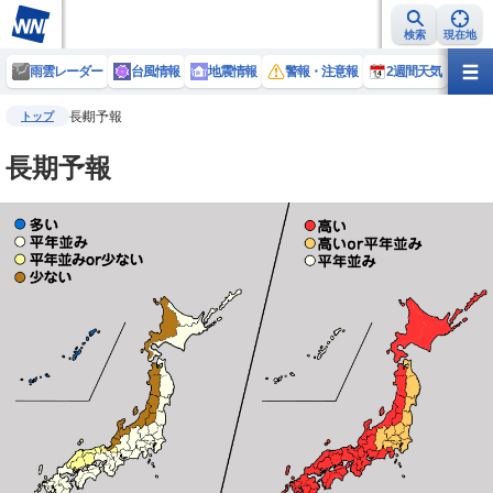
検索
現在地
雨雲レーダー
台風情報
地震情報
警報・注意報
2週間天気
ラ
長期予報
トップ
長期予報