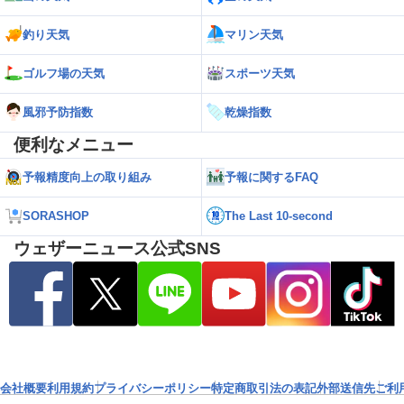
釣り天気
マリン天気
ゴルフ場の天気
スポーツ天気
風邪予防指数
乾燥指数
便利なメニュー
予報精度向上の取り組み
予報に関するFAQ
SORASHOP
The Last 10-second
ウェザーニュース公式SNS
会社概要
利用規約
プライバシーポリシー
特定商取引法の表記
外部送信先
ご利