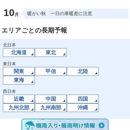
10
暖かい秋 一日の寒暖差に注意
エリアごとの長期予報
北日本
北海道
東北
東日本
関東
甲信
北陸
東海
西日本
近畿
中国
四国
九州北部
九州南部
沖縄