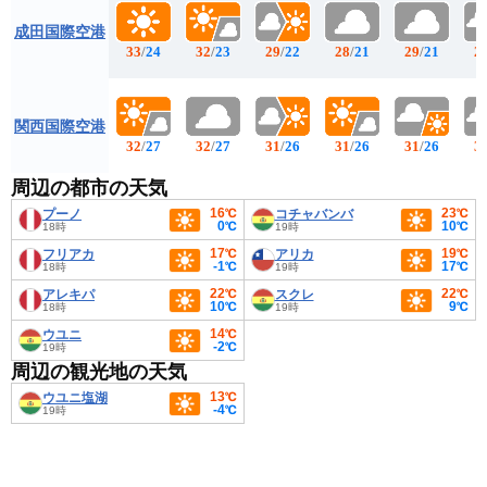
成田国際空港
33
/
24
32
/
23
29
/
22
28
/
21
29
/
21
2
関西国際空港
32
/
27
32
/
27
31
/
26
31
/
26
31
/
26
3
周辺の都市の天気
16℃
23℃
プーノ
コチャバンバ
0℃
10℃
18時
19時
17℃
19℃
フリアカ
アリカ
-1℃
17℃
18時
19時
22℃
22℃
アレキパ
スクレ
10℃
9℃
18時
19時
14℃
ウユニ
-2℃
19時
周辺の観光地の天気
13℃
ウユニ塩湖
-4℃
19時