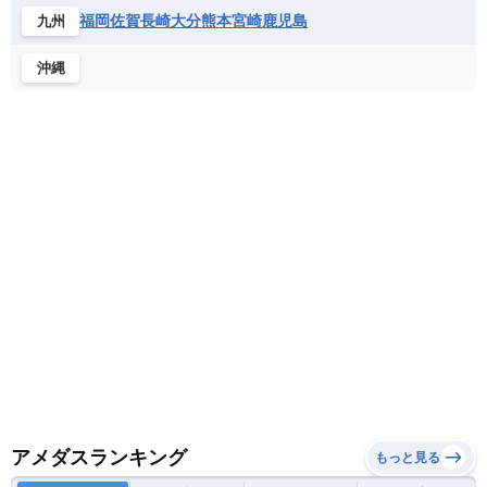
ホンジュラス
ボリビア
マルティニーク
福岡
佐賀
長崎
大分
熊本
宮崎
鹿児島
九州
ナミビア
ニジェール
ブルキナファソ
メキシコ
ブルンジ共和国
ベナン
ボツワナ
沖縄
マダガスカル
マラウイ共和国
マリ
モザンビーク
モロッコ
モーリシャス共和国
モーリタニア
リビア
リベリア共和国
ルワンダ共和国
レソト王国
中央アフリカ共和国
南アフリカ共和国
南スーダン
赤道ギニア共和国
アメダスランキング
もっと見る