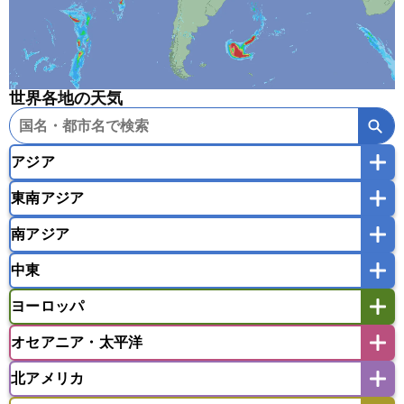
世界各地の天気
アジア
東南アジア
韓国
中国
台湾
香港
マカオ
南アジア
モンゴル
北朝鮮
インドネシア
カンボジア
シンガポール
中東
タイ
フィリピン
ブルネイ
ベトナム
インド
スリランカ
ネパール
マレーシア
ミャンマー
ヨーロッパ
バングラデシュ
パキスタン
ブータン王国
アフガニスタン
アラブ首長国連邦
イエメン
ラオス人民民主共和国
東ティモール民主共和国
モルディブ
オセアニア・太平洋
イスラエル
イラク
イラン
アイスランド
アイルランド
ウズベキスタン
オマーン
カザフスタン
北アメリカ
アゼルバイジャン
アルバニア
アルメニア
アメリカ領サモア
オーストラリア
キリバス
カタール
キプロス
キルギス
イギリス
イタリア
ウクライナ