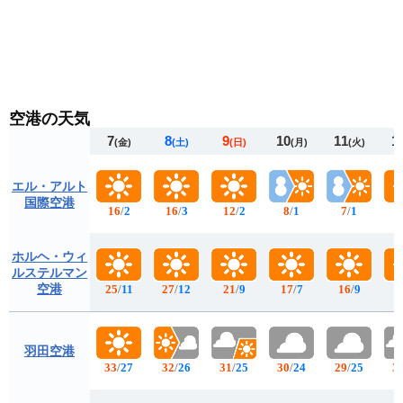
空港の天気
7
8
9
10
11
1
(金)
(土)
(日)
(月)
(火)
エル・アルト
国際空港
16
/
2
16
/
3
12
/
2
8
/
1
7
/
1
1
ホルヘ・ウィ
ルステルマン
空港
25
/
11
27
/
12
21
/
9
17
/
7
16
/
9
1
羽田空港
33
/
27
32
/
26
31
/
25
30
/
24
29
/
25
3