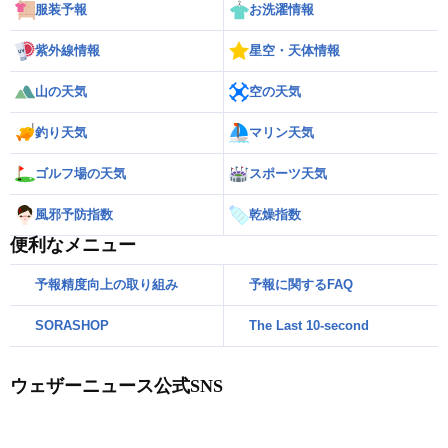
服装予報
お洗濯情報
紫外線情報
星空・天体情報
山の天気
空の天気
釣り天気
マリン天気
ゴルフ場の天気
スポーツ天気
風邪予防指数
乾燥指数
便利なメニュー
予報精度向上の取り組み
予報に関するFAQ
SORASHOP
The Last 10-second
ウェザーニュース公式SNS