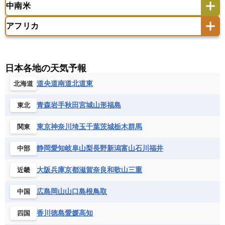
中南米
クック諸島
グアム
サイパン
クウェート
サウジアラビア
シリア
アメリカ
アラスカ
カナダ
エストニア
オランダ
オーストリア
サモア独立国
ソロモン諸島
タヒチ
タジキスタン
トルクメニスタン
トルコ
アフリカ
バーミューダ諸島
ギリシャ
クロアチア
コソボ
アメリカ領バージン諸島
アルゼンチン
ツバル
トンガ
ナウル共和国
ニウエ
バーレーン
ヨルダン
レバノン
サンマリノ共和国
ジブラルタル
ジョージア
アンティグア・バーブーダ
ウルグアイ
ニューカレドニア
ニュージーランド
ハワイ
アルジェリア
アンゴラ
ウガンダ
スイス
スウェーデン
スペイン
エクアドル
エルサルバドル
ガイアナ
バヌアツ
パプアニューギニア
パラオ
エジプト
エスワティニ王国
エチオピア
日本各地の天気予報
スロバキア
スロベニア共和国
セルビア
キューバ
グアテマラ
グアドループ
フィジー
マーシャル諸島
ミクロネシア連邦
エリトリア国
カメルーン
カーボベルデ
道央
道南
道北
道東
北海道
チェコ
デンマーク
ドイツ
ノルウェー
グレナダ
ケイマン諸島
コスタリカ
ワリス・フテュナ
ガボン
ガンビア
ガーナ共和国
ギニア
ハンガリー
バチカン市国
フィンランド
コロンビア
ジャマイカ
スリナム
青森
岩手
秋田
宮城
山形
福島
東北
ギニアビサウ共和国
ケニア
コモロ連合
フランス
ブルガリア
ベラルーシ
セントクリストファー・ネービス
コンゴ共和国
コンゴ民主共和国
ベルギー
ボスニア・ヘルツェゴビナ
東京
神奈川
埼玉
千葉
茨城
栃木
群馬
関東
セントビンセント及びグレナディーン諸島
コートジボワール
ポルトガル
ポーランド
マルタ
セントルシア
チリ
トリニダード・トバゴ
静岡
愛知
岐阜
山梨
長野
新潟
富山
石川
福井
中部
サントメ・プリンシペ民主共和国
ザンビア共和国
モナコ公国
モルドバ
モンテネグロ
ドミニカ共和国
ドミニカ国
シエラレオネ共和国
ジブチ共和国
ラトビア
リトアニア
リヒテンシュタイン
大阪
兵庫
京都
滋賀
奈良
和歌山
三重
近畿
ニカラグア共和国
ハイチ共和国
バハマ
ジンバブエ
スーダン
セネガル
ルクセンブルク
ルーマニア
ロシア
バルバドス
パナマ
パラグアイ
広島
岡山
山口
島根
鳥取
中国
セントヘレナ諸島
セーシェル
北マケドニア
フランス領ギアナ
ブラジル
プエルトリコ
ソマリア連邦共和国
タンザニア
チャド
香川
徳島
愛媛
高知
四国
ベネズエラ
ベリーズ
ペルー
チュニジア
トーゴ
ナイジェリア連邦共和国