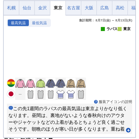
札幌
仙台
金沢
東京
名古屋
大阪
広島
高松
福
集計期間： 8月7日(金) ～ 8月13日(木)
最高気温
最低気温
ラパス
東京
服装アイコンの説明
この先1週間のラパスの最高気温は東京よりかなり低く
なります。昼間は、裏地がないような春秋向けのアウタ
ーやジャケットなどの上着があるとちょうど良く過ごせ
そうです。朝晩のほうが寒い日が多くなります。重ね着
で調節できる服装がおすすめです。