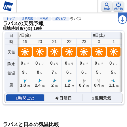
検索
現在地
雨雲レーダー
台風情報
地震情報
ラパス
警報・注意報
2週間天気
ラ
トップ
世界天気
中南米
ボリビア
ラパスの天気予報
現地時刻 8/7(金) 19時
日
7日(金)
8日(土)
19
20
21
22
23
0
1
時
天気
0
0
0
0
0
0
0
0
降水
ミリ
ミリ
ミリ
ミリ
ミリ
ミリ
ミリ
9
8
7
6
6
5
5
気温
℃
℃
℃
℃
℃
℃
℃
1.8
2.4
2
1.2
0.7
0.4
1.1
1
風
m
m
m
m
m
m
m
1時間ごと
今日明日
2週間天気
ラパスと日本の気温比較