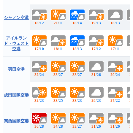
シャノン空港
18
/
12
21
/
11
18
/
14
19
/
13
18
/
13
2
アイルラン
ド・ウェスト
空港
17
/
10
18
/
11
18
/
13
17
/
12
17
/
11
2
羽田空港
32
/
24
33
/
27
33
/
27
31
/
26
29
/
24
2
成田国際空港
32
/
23
33
/
25
33
/
23
29
/
23
27
/
22
2
関西国際空港
36
/
28
34
/
28
33
/
27
31
/
26
31
/
26
3