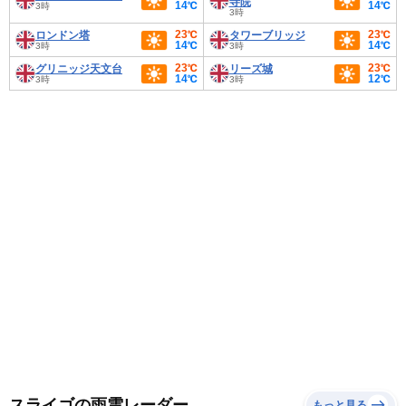
寺院
14℃
14℃
3時
3時
23℃
23℃
ロンドン塔
タワーブリッジ
14℃
14℃
3時
3時
23℃
23℃
グリニッジ天文台
リーズ城
14℃
12℃
3時
3時
スライゴの雨雲レーダー
もっと見る