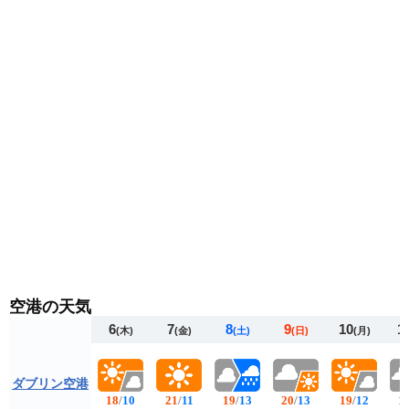
る服装がおすすめです。
空港の天気
6
7
8
9
10
1
(木)
(金)
(土)
(日)
(月)
ダブリン空港
18
/
10
21
/
11
19
/
13
20
/
13
19
/
12
1