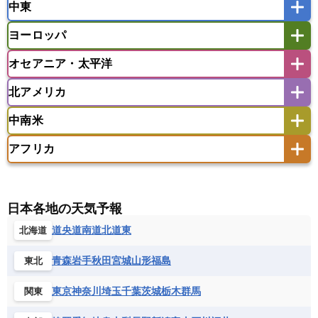
中東
タイ
フィリピン
ブルネイ
ベトナム
インド
スリランカ
ネパール
マレーシア
ミャンマー
ヨーロッパ
バングラデシュ
パキスタン
ブータン王国
アフガニスタン
アラブ首長国連邦
イエメン
ラオス人民民主共和国
東ティモール民主共和国
モルディブ
オセアニア・太平洋
イスラエル
イラク
イラン
アイスランド
アイルランド
ウズベキスタン
オマーン
カザフスタン
北アメリカ
アゼルバイジャン
アルバニア
アルメニア
アメリカ領サモア
オーストラリア
キリバス
カタール
キプロス
キルギス
イギリス
イタリア
ウクライナ
中南米
クック諸島
グアム
サイパン
クウェート
サウジアラビア
シリア
アメリカ
アラスカ
カナダ
エストニア
オランダ
オーストリア
サモア独立国
ソロモン諸島
タヒチ
タジキスタン
トルクメニスタン
トルコ
アフリカ
バーミューダ諸島
ギリシャ
クロアチア
コソボ
アメリカ領バージン諸島
アルゼンチン
ツバル
トンガ
ナウル共和国
ニウエ
バーレーン
ヨルダン
レバノン
サンマリノ共和国
ジブラルタル
ジョージア
アンティグア・バーブーダ
ウルグアイ
ニューカレドニア
ニュージーランド
ハワイ
アルジェリア
アンゴラ
ウガンダ
スイス
スウェーデン
スペイン
エクアドル
エルサルバドル
ガイアナ
バヌアツ
パプアニューギニア
パラオ
エジプト
エスワティニ王国
エチオピア
日本各地の天気予報
スロバキア
スロベニア共和国
セルビア
キューバ
グアテマラ
グアドループ
フィジー
マーシャル諸島
ミクロネシア連邦
エリトリア国
カメルーン
カーボベルデ
道央
道南
道北
道東
北海道
チェコ
デンマーク
ドイツ
ノルウェー
グレナダ
ケイマン諸島
コスタリカ
ワリス・フテュナ
ガボン
ガンビア
ガーナ共和国
ギニア
ハンガリー
バチカン市国
フィンランド
コロンビア
ジャマイカ
スリナム
青森
岩手
秋田
宮城
山形
福島
東北
ギニアビサウ共和国
ケニア
コモロ連合
フランス
ブルガリア
ベラルーシ
セントクリストファー・ネービス
コンゴ共和国
コンゴ民主共和国
ベルギー
ボスニア・ヘルツェゴビナ
東京
神奈川
埼玉
千葉
茨城
栃木
群馬
関東
セントビンセント及びグレナディーン諸島
コートジボワール
ポルトガル
ポーランド
マルタ
セントルシア
チリ
トリニダード・トバゴ