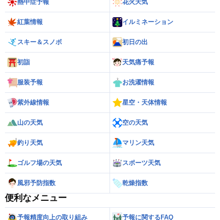
熱中症予報
花火天気
紅葉情報
イルミネーション
スキー＆スノボ
初日の出
初詣
天気痛予報
服装予報
お洗濯情報
紫外線情報
星空・天体情報
山の天気
空の天気
釣り天気
マリン天気
ゴルフ場の天気
スポーツ天気
風邪予防指数
乾燥指数
便利なメニュー
予報精度向上の取り組み
予報に関するFAQ