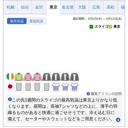
札幌
仙台
金沢
東京
名古屋
大阪
広島
高松
福
集計期間： 8月6日(木) ～ 8月12日(水)
最高気温
最低気温
スライゴ
東京
服装アイコンの説明
この先1週間のスライゴの最高気温は東京よりかなり低
くなります。昼間は、長袖Tシャツなどの上に、薄手の羽
織るものがあると快適に過ごせそうです。冷え込む日に
備えて、セーターやスウェットなどをご用意ください。
朝晩のほうが寒い日が多くなります。重ね着で調節でき