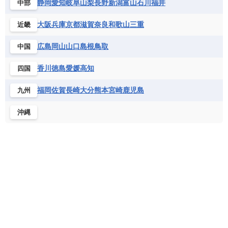
静岡
愛知
岐阜
山梨
長野
新潟
富山
石川
福井
中部
サントメ・プリンシペ民主共和国
ザンビア共和国
モナコ公国
モルドバ
モンテネグロ
ドミニカ共和国
ドミニカ国
シエラレオネ共和国
ジブチ共和国
ラトビア
リトアニア
リヒテンシュタイン
大阪
兵庫
京都
滋賀
奈良
和歌山
三重
近畿
ニカラグア共和国
ハイチ共和国
バハマ
ジンバブエ
スーダン
セネガル
ルクセンブルク
ルーマニア
ロシア
バルバドス
パナマ
パラグアイ
広島
岡山
山口
島根
鳥取
中国
セントヘレナ諸島
セーシェル
北マケドニア
フランス領ギアナ
ブラジル
プエルトリコ
ソマリア連邦共和国
タンザニア
チャド
香川
徳島
愛媛
高知
四国
ベネズエラ
ベリーズ
ペルー
チュニジア
トーゴ
ナイジェリア連邦共和国
ホンジュラス
ボリビア
マルティニーク
福岡
佐賀
長崎
大分
熊本
宮崎
鹿児島
九州
ナミビア
ニジェール
ブルキナファソ
メキシコ
ブルンジ共和国
ベナン
ボツワナ
沖縄
マダガスカル
マラウイ共和国
マリ
モザンビーク
モロッコ
モーリシャス共和国
モーリタニア
リビア
リベリア共和国
ルワンダ共和国
レソト王国
中央アフリカ共和国
南アフリカ共和国
南スーダン
赤道ギニア共和国