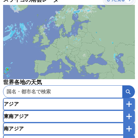
世界各地の天気
アジア
東南アジア
韓国
中国
台湾
香港
マカオ
南アジア
モンゴル
北朝鮮
インドネシア
カンボジア
シンガポール