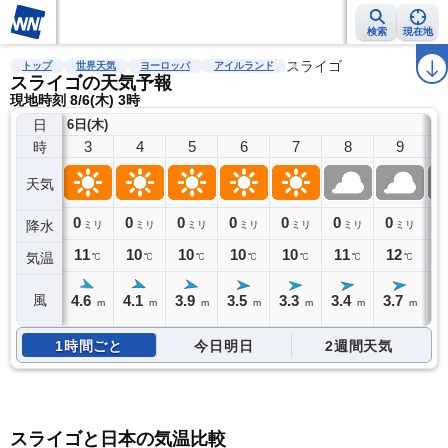
検索
現在地
雨雲レーダー
台風情報
地震情報
警報・注意報
スライゴ
2週間天気
ラ
トップ
世界天気
ヨーロッパ
アイルランド
スライゴの天気予報
現地時刻 8/6(木) 3時
日
6日(木)
3
4
5
6
7
8
9
時
天気
0
0
0
0
0
0
0
0
降水
ミリ
ミリ
ミリ
ミリ
ミリ
ミリ
ミリ
11
10
10
10
10
11
12
1
気温
℃
℃
℃
℃
℃
℃
℃
4.6
4.1
3.9
3.5
3.3
3.4
3.7
風
m
m
m
m
m
m
m
1時間ごと
今日明日
2週間天気
スライゴと日本の気温比較