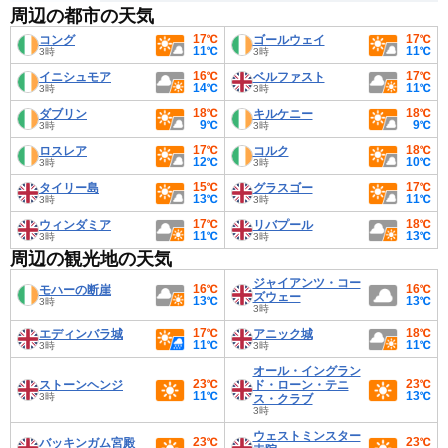
周辺の都市の天気
17℃
17℃
コング
ゴールウェイ
11℃
11℃
3時
3時
16℃
17℃
イニシュモア
ベルファスト
14℃
11℃
3時
3時
18℃
18℃
ダブリン
キルケニー
9℃
9℃
3時
3時
17℃
18℃
ロスレア
コルク
12℃
10℃
3時
3時
15℃
17℃
タイリー島
グラスゴー
13℃
11℃
3時
3時
17℃
18℃
ウィンダミア
リバプール
11℃
13℃
3時
3時
周辺の観光地の天気
ジャイアンツ・コー
16℃
16℃
モハーの断崖
ズウェー
13℃
13℃
3時
3時
17℃
18℃
エディンバラ城
アニック城
11℃
11℃
3時
3時
オール・イングラン
23℃
23℃
ストーンヘンジ
ド・ローン・テニ
11℃
13℃
3時
ス・クラブ
3時
ウェストミンスター
23℃
23℃
バッキンガム宮殿