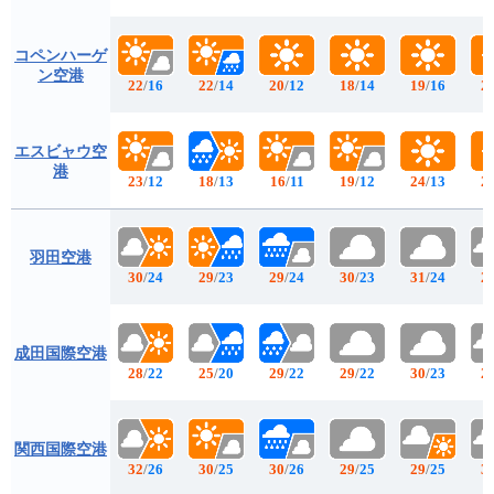
コペンハーゲ
ン空港
22
/
16
22
/
14
20
/
12
18
/
14
19
/
16
2
エスビャウ空
港
23
/
12
18
/
13
16
/
11
19
/
12
24
/
13
2
羽田空港
30
/
24
29
/
23
29
/
24
30
/
23
31
/
24
2
成田国際空港
28
/
22
25
/
20
29
/
22
29
/
22
30
/
23
2
関西国際空港
32
/
26
30
/
25
30
/
26
29
/
25
29
/
25
3