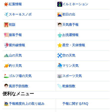
紅葉情報
イルミネーション
スキー＆スノボ
初日の出
初詣
天気痛予報
服装予報
お洗濯情報
紫外線情報
星空・天体情報
山の天気
空の天気
釣り天気
マリン天気
ゴルフ場の天気
スポーツ天気
風邪予防指数
乾燥指数
便利なメニュー
予報精度向上の取り組み
予報に関するFAQ