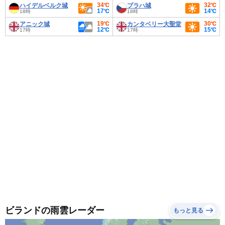
34℃
32℃
ハイデルベルク城
プラハ城
17℃
14℃
18時
18時
19℃
30℃
アニック城
カンタベリー大聖堂
12℃
15℃
17時
17時
ビランドの雨雲レーダー
もっと見る