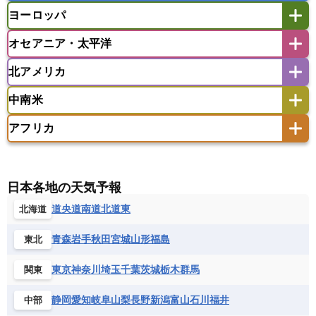
マレーシア
ミャンマー
ヨーロッパ
バングラデシュ
パキスタン
ブータン王国
アフガニスタン
アラブ首長国連邦
イエメン
ラオス人民民主共和国
東ティモール民主共和国
モルディブ
オセアニア・太平洋
イスラエル
イラク
イラン
アイスランド
アイルランド
ウズベキスタン
オマーン
カザフスタン
北アメリカ
アゼルバイジャン
アルバニア
アルメニア
アメリカ領サモア
オーストラリア
キリバス
カタール
キプロス
キルギス
イギリス
イタリア
ウクライナ
中南米
クック諸島
グアム
サイパン
クウェート
サウジアラビア
シリア
アメリカ
アラスカ
カナダ
エストニア
オランダ
オーストリア
サモア独立国
ソロモン諸島
タヒチ
タジキスタン
トルクメニスタン
トルコ
アフリカ
バーミューダ諸島
ギリシャ
クロアチア
コソボ
アメリカ領バージン諸島
アルゼンチン
ツバル
トンガ
ナウル共和国
ニウエ
バーレーン
ヨルダン
レバノン
サンマリノ共和国
ジブラルタル
ジョージア
アンティグア・バーブーダ
ウルグアイ
ニューカレドニア
ニュージーランド
ハワイ
アルジェリア
アンゴラ
ウガンダ
スイス
スウェーデン
スペイン
エクアドル
エルサルバドル
ガイアナ
バヌアツ
パプアニューギニア
パラオ
エジプト
エスワティニ王国
エチオピア
日本各地の天気予報
スロバキア
スロベニア共和国
セルビア
キューバ
グアテマラ
グアドループ
フィジー
マーシャル諸島
ミクロネシア連邦
エリトリア国
カメルーン
カーボベルデ
道央
道南
道北
道東
北海道
チェコ
デンマーク
ドイツ
ノルウェー
グレナダ
ケイマン諸島
コスタリカ
ワリス・フテュナ
ガボン
ガンビア
ガーナ共和国
ギニア
ハンガリー
バチカン市国
フィンランド
コロンビア
ジャマイカ
スリナム
青森
岩手
秋田
宮城
山形
福島
東北
ギニアビサウ共和国
ケニア
コモロ連合
フランス
ブルガリア
ベラルーシ
セントクリストファー・ネービス
コンゴ共和国
コンゴ民主共和国
ベルギー
ボスニア・ヘルツェゴビナ
東京
神奈川
埼玉
千葉
茨城
栃木
群馬
関東
セントビンセント及びグレナディーン諸島
コートジボワール
ポルトガル
ポーランド
マルタ
セントルシア
チリ
トリニダード・トバゴ
静岡
愛知
岐阜
山梨
長野
新潟
富山
石川
福井
中部
サントメ・プリンシペ民主共和国
ザンビア共和国
モナコ公国
モルドバ
モンテネグロ
ドミニカ共和国
ドミニカ国