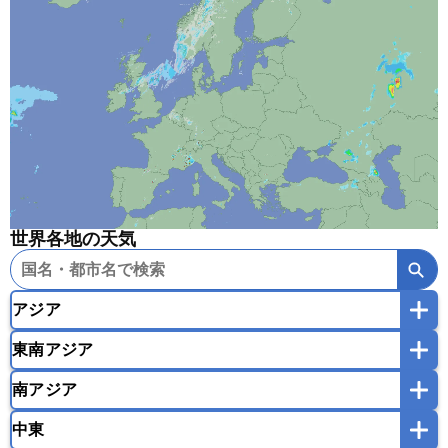
世界各地の天気
アジア
東南アジア
韓国
中国
台湾
香港
マカオ
南アジア
モンゴル
北朝鮮
インドネシア
カンボジア
シンガポール
中東
タイ
フィリピン
ブルネイ
ベトナム
インド
スリランカ
ネパール