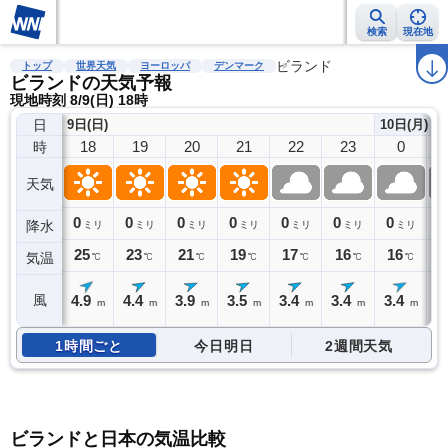
検索
現在地
雨雲レーダー
台風情報
地震情報
警報・注意報
ビランド
2週間天気
ラ
トップ
世界天気
ヨーロッパ
デンマーク
ビランドの天気予報
現地時刻 8/9(日) 18時
日
9日(日)
10日(月)
18
19
20
21
22
23
0
時
天気
0
0
0
0
0
0
0
0
降水
ミリ
ミリ
ミリ
ミリ
ミリ
ミリ
ミリ
25
23
21
19
17
16
16
1
気温
℃
℃
℃
℃
℃
℃
℃
4.9
4.4
3.9
3.5
3.4
3.4
3.4
3
風
m
m
m
m
m
m
m
1時間ごと
今日明日
2週間天気
ビランドと日本の気温比較