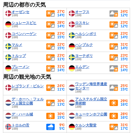
周辺の都市の天気
27℃
24℃
オーゼンセ
オーフス
14℃
12℃
18時
18時
28℃
23℃
シュレースビヒ
ロスキレ
14℃
12℃
18時
18時
23℃
23℃
コペンハーゲン
ヘルシンボリ
15℃
14℃
18時
18時
22℃
31℃
マルメ
ハンブルク
15℃
14℃
18時
18時
23℃
23℃
トルップ
ヨーテボリ
11℃
15℃
18時
18時
31℃
27℃
ブレーメン
エムデン
14℃
14℃
18時
18時
周辺の観光地の天気
ワッデン海世界遺産
24℃
25℃
レゴランド・ビルン
センター
11℃
15℃
18時
18時
デ・ホーヘ・フェル
アムステルダム国立
30℃
29℃
ウェ国立公園
美術館
13℃
16℃
18時
18時
30℃
28℃
デ・ハール城
キューケンホフ公園
15℃
16℃
18時
18時
9℃
31℃
トロルの舌
ケルン大聖堂
5℃
17℃
18時
18時