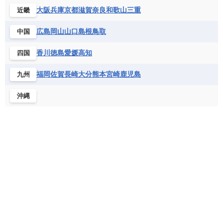
シエラレオネ共和国
ジブチ共和国
ラトビア
リトアニア
リヒテンシュタイン
大阪
兵庫
京都
滋賀
奈良
和歌山
三重
近畿
ニカラグア共和国
ハイチ共和国
バハマ
ジンバブエ
スーダン
セネガル
ルクセンブルク
ルーマニア
ロシア
バルバドス
パナマ
パラグアイ
広島
岡山
山口
島根
鳥取
中国
セントヘレナ諸島
セーシェル
北マケドニア
フランス領ギアナ
ブラジル
プエルトリコ
ソマリア連邦共和国
タンザニア
チャド
香川
徳島
愛媛
高知
四国
ベネズエラ
ベリーズ
ペルー
チュニジア
トーゴ
ナイジェリア連邦共和国
ホンジュラス
ボリビア
マルティニーク
福岡
佐賀
長崎
大分
熊本
宮崎
鹿児島
九州
ナミビア
ニジェール
ブルキナファソ
メキシコ
ブルンジ共和国
ベナン
ボツワナ
沖縄
マダガスカル
マラウイ共和国
マリ
モザンビーク
モロッコ
モーリシャス共和国
モーリタニア
リビア
リベリア共和国
ルワンダ共和国
レソト王国
中央アフリカ共和国
南アフリカ共和国
南スーダン
赤道ギニア共和国