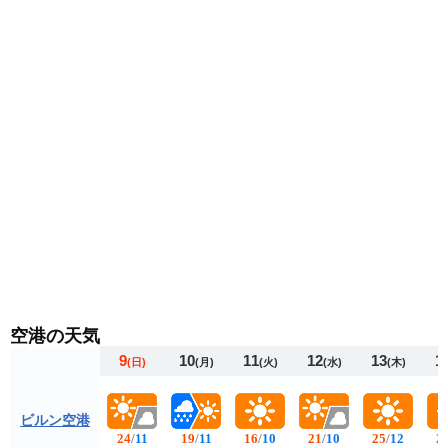
日々の天気予報を確認して体調を崩さないようお気をつ
けください。
空港の天気
9
10
11
12
13
1
(日)
(月)
(火)
(水)
(木)
ビルン空港
24
/
11
19
/
11
16
/
10
21
/
10
25
/
12
2