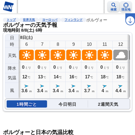
検索
現在地
雨雲レーダー
台風情報
地震情報
警報・注意報
ポルヴォー
2週間天気
ラ
トップ
世界天気
ヨーロッパ
フィンランド
ポルヴォーの天気予報
現地時刻 8/8(土) 6時
日
8日(土)
6
7
8
9
10
11
12
時
天気
0
0
0
0
0
0
0
0
降水
ミリ
ミリ
ミリ
ミリ
ミリ
ミリ
ミリ
12
13
14
16
17
18
18
1
気温
℃
℃
℃
℃
℃
℃
℃
3.6
3.4
3.4
3.4
3.7
4
4.4
4
風
m
m
m
m
m
m
m
1時間ごと
今日明日
2週間天気
ポルヴォーと日本の気温比較