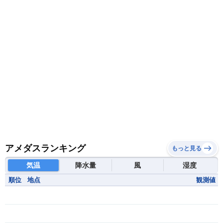
モーリタニア
リビア
リベリア共和国
ルワンダ共和国
レソト王国
中央アフリカ共和国
南アフリカ共和国
南スーダン
赤道ギニア共和国
アメダスランキング
もっと見る
気温
降水量
風
湿度
順位
地点
観測値