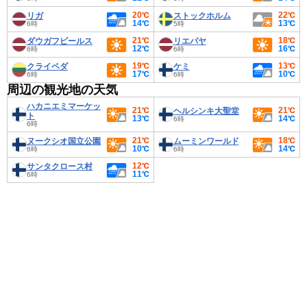
20℃
22℃
リガ
ストックホルム
14℃
13℃
6時
5時
21℃
18℃
ダウガフピールス
リエパヤ
12℃
16℃
6時
6時
19℃
13℃
クライペダ
ケミ
17℃
10℃
6時
6時
周辺の観光地の天気
ハカニエミマーケッ
21℃
21℃
ヘルシンキ大聖堂
ト
13℃
14℃
6時
6時
21℃
18℃
ヌークシオ国立公園
ムーミンワールド
10℃
14℃
6時
6時
12℃
サンタクロース村
11℃
6時