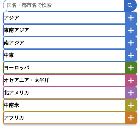
アジア
東南アジア
韓国
中国
台湾
香港
マカオ
南アジア
モンゴル
北朝鮮
インドネシア
カンボジア
シンガポール
中東
タイ
フィリピン
ブルネイ
ベトナム
インド
スリランカ
ネパール
マレーシア
ミャンマー
ヨーロッパ
バングラデシュ
パキスタン
ブータン王国
アフガニスタン
アラブ首長国連邦
イエメン
ラオス人民民主共和国
東ティモール民主共和国
モルディブ
オセアニア・太平洋
イスラエル
イラク
イラン
アイスランド
アイルランド
ウズベキスタン
オマーン
カザフスタン
北アメリカ
アゼルバイジャン
アルバニア
アルメニア
アメリカ領サモア
オーストラリア
キリバス
カタール
キプロス
キルギス
イギリス
イタリア
ウクライナ
中南米
クック諸島
グアム
サイパン
クウェート
サウジアラビア
シリア
アメリカ
アラスカ
カナダ
エストニア
オランダ
オーストリア
サモア独立国
ソロモン諸島
タヒチ
タジキスタン
トルクメニスタン
トルコ
アフリカ
バーミューダ諸島
ギリシャ
クロアチア
コソボ
アメリカ領バージン諸島
アルゼンチン
ツバル
トンガ
ナウル共和国
ニウエ
バーレーン
ヨルダン
レバノン
サンマリノ共和国
ジブラルタル
ジョージア
アンティグア・バーブーダ
ウルグアイ
ニューカレドニア
ニュージーランド
ハワイ
アルジェリア
アンゴラ
ウガンダ
スイス
スウェーデン
スペイン
エクアドル
エルサルバドル
ガイアナ