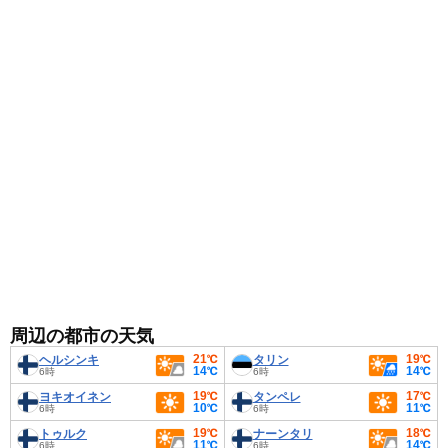
周辺の都市の天気
21℃
19℃
ヘルシンキ
タリン
14℃
14℃
6時
6時
19℃
17℃
ヨキオイネン
タンペレ
10℃
11℃
6時
6時
19℃
18℃
トゥルク
ナーンタリ
11℃
14℃
6時
6時