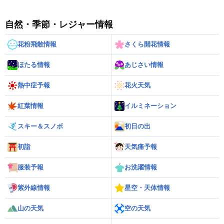
自然・季節・レジャー情報
花粉飛散情報
さくら開花情報
ほたる情報
あじさい情報
熱中症予報
花火天気
紅葉情報
イルミネーション
スキー＆スノボ
初日の出
初詣
天気痛予報
服装予報
お洗濯情報
紫外線情報
星空・天体情報
山の天気
空の天気