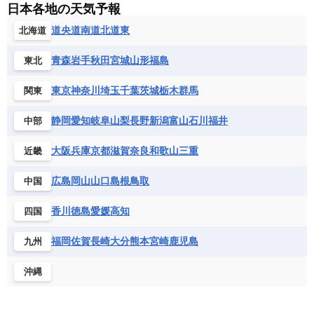
バヌアツ
パプアニューギニア
パラオ
エジプト
エスワティニ王国
エチオピア
日本各地の天気予報
スロバキア
スロベニア共和国
セルビア
キューバ
グアテマラ
グアドループ
フィジー
マーシャル諸島
ミクロネシア連邦
エリトリア国
カメルーン
カーボベルデ
道央
道南
道北
道東
北海道
チェコ
デンマーク
ドイツ
ノルウェー
グレナダ
ケイマン諸島
コスタリカ
ワリス・フテュナ
ガボン
ガンビア
ガーナ共和国
ギニア
ハンガリー
バチカン市国
フィンランド
コロンビア
ジャマイカ
スリナム
青森
岩手
秋田
宮城
山形
福島
東北
ギニアビサウ共和国
ケニア
コモロ連合
フランス
ブルガリア
ベラルーシ
セントクリストファー・ネービス
コンゴ共和国
コンゴ民主共和国
ベルギー
ボスニア・ヘルツェゴビナ
東京
神奈川
埼玉
千葉
茨城
栃木
群馬
関東
セントビンセント及びグレナディーン諸島
コートジボワール
ポルトガル
ポーランド
マルタ
セントルシア
チリ
トリニダード・トバゴ
静岡
愛知
岐阜
山梨
長野
新潟
富山
石川
福井
中部
サントメ・プリンシペ民主共和国
ザンビア共和国
モナコ公国
モルドバ
モンテネグロ
ドミニカ共和国
ドミニカ国
シエラレオネ共和国
ジブチ共和国
ラトビア
リトアニア
リヒテンシュタイン
大阪
兵庫
京都
滋賀
奈良
和歌山
三重
近畿
ニカラグア共和国
ハイチ共和国
バハマ
ジンバブエ
スーダン
セネガル
ルクセンブルク
ルーマニア
ロシア
バルバドス
パナマ
パラグアイ
広島
岡山
山口
島根
鳥取
中国
セントヘレナ諸島
セーシェル
北マケドニア
フランス領ギアナ
ブラジル
プエルトリコ
ソマリア連邦共和国
タンザニア
チャド
香川
徳島
愛媛
高知
四国
ベネズエラ
ベリーズ
ペルー
チュニジア
トーゴ
ナイジェリア連邦共和国
ホンジュラス
ボリビア
マルティニーク
福岡
佐賀
長崎
大分
熊本
宮崎
鹿児島
九州
ナミビア
ニジェール
ブルキナファソ
メキシコ
ブルンジ共和国
ベナン
ボツワナ
沖縄
マダガスカル
マラウイ共和国
マリ
モザンビーク
モロッコ
モーリシャス共和国