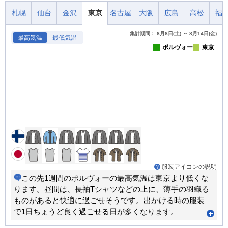
札幌
仙台
金沢
東京
名古屋
大阪
広島
高松
福
集計期間： 8月8日(土) ～ 8月14日(金)
最高気温
最低気温
ポルヴォー
東京
服装アイコンの説明
この先1週間のポルヴォーの最高気温は東京より低くな
ります。昼間は、長袖Tシャツなどの上に、薄手の羽織る
ものがあると快適に過ごせそうです。出かける時の服装
で1日ちょうど良く過ごせる日が多くなります。