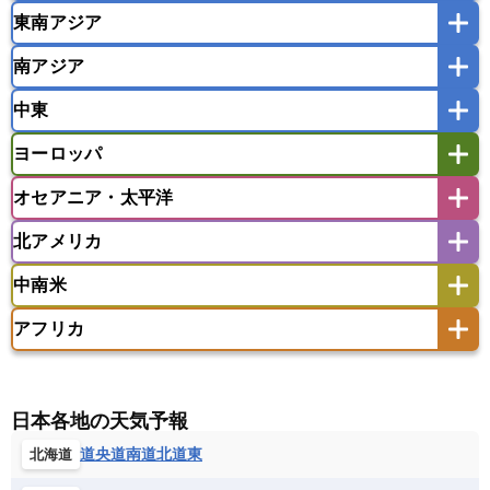
東南アジア
韓国
中国
台湾
香港
マカオ
南アジア
モンゴル
北朝鮮
インドネシア
カンボジア
シンガポール
中東
タイ
フィリピン
ブルネイ
ベトナム
インド
スリランカ
ネパール
マレーシア
ミャンマー
ヨーロッパ
バングラデシュ
パキスタン
ブータン王国
アフガニスタン
アラブ首長国連邦
イエメン
ラオス人民民主共和国
東ティモール民主共和国
モルディブ
オセアニア・太平洋
イスラエル
イラク
イラン
アイスランド
アイルランド
ウズベキスタン
オマーン
カザフスタン
北アメリカ
アゼルバイジャン
アルバニア
アルメニア
アメリカ領サモア
オーストラリア
キリバス
カタール
キプロス
キルギス
イギリス
イタリア
ウクライナ
中南米
クック諸島
グアム
サイパン
クウェート
サウジアラビア
シリア
アメリカ
アラスカ
カナダ
エストニア
オランダ
オーストリア
サモア独立国
ソロモン諸島
タヒチ
タジキスタン
トルクメニスタン
トルコ
アフリカ
バーミューダ諸島
ギリシャ
クロアチア
コソボ
アメリカ領バージン諸島
アルゼンチン
ツバル
トンガ
ナウル共和国
ニウエ
バーレーン
ヨルダン
レバノン
サンマリノ共和国
ジブラルタル
ジョージア
アンティグア・バーブーダ
ウルグアイ
ニューカレドニア
ニュージーランド
ハワイ
アルジェリア
アンゴラ
ウガンダ
スイス
スウェーデン
スペイン
エクアドル
エルサルバドル
ガイアナ
バヌアツ
パプアニューギニア
パラオ
エジプト
エスワティニ王国
エチオピア
日本各地の天気予報
スロバキア
スロベニア共和国
セルビア
キューバ
グアテマラ
グアドループ
フィジー
マーシャル諸島
ミクロネシア連邦
エリトリア国
カメルーン
カーボベルデ
道央
道南
道北
道東
北海道
チェコ
デンマーク
ドイツ
ノルウェー
グレナダ
ケイマン諸島
コスタリカ
ワリス・フテュナ
ガボン
ガンビア
ガーナ共和国
ギニア
ハンガリー
バチカン市国
フィンランド