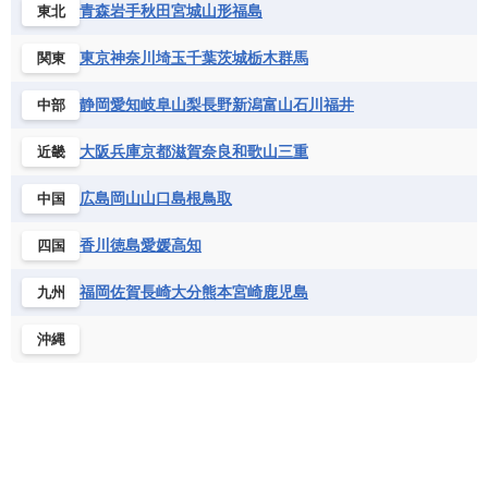
コロンビア
ジャマイカ
スリナム
青森
岩手
秋田
宮城
山形
福島
東北
ギニアビサウ共和国
ケニア
コモロ連合
フランス
ブルガリア
ベラルーシ
セントクリストファー・ネービス
コンゴ共和国
コンゴ民主共和国
ベルギー
ボスニア・ヘルツェゴビナ
東京
神奈川
埼玉
千葉
茨城
栃木
群馬
関東
セントビンセント及びグレナディーン諸島
コートジボワール
ポルトガル
ポーランド
マルタ
セントルシア
チリ
トリニダード・トバゴ
静岡
愛知
岐阜
山梨
長野
新潟
富山
石川
福井
中部
サントメ・プリンシペ民主共和国
ザンビア共和国
モナコ公国
モルドバ
モンテネグロ
ドミニカ共和国
ドミニカ国
シエラレオネ共和国
ジブチ共和国
ラトビア
リトアニア
リヒテンシュタイン
大阪
兵庫
京都
滋賀
奈良
和歌山
三重
近畿
ニカラグア共和国
ハイチ共和国
バハマ
ジンバブエ
スーダン
セネガル
ルクセンブルク
ルーマニア
ロシア
バルバドス
パナマ
パラグアイ
広島
岡山
山口
島根
鳥取
中国
セントヘレナ諸島
セーシェル
北マケドニア
フランス領ギアナ
ブラジル
プエルトリコ
ソマリア連邦共和国
タンザニア
チャド
香川
徳島
愛媛
高知
四国
ベネズエラ
ベリーズ
ペルー
チュニジア
トーゴ
ナイジェリア連邦共和国
ホンジュラス
ボリビア
マルティニーク
福岡
佐賀
長崎
大分
熊本
宮崎
鹿児島
九州
ナミビア
ニジェール
ブルキナファソ
メキシコ
ブルンジ共和国
ベナン
ボツワナ
沖縄
マダガスカル
マラウイ共和国
マリ
モザンビーク
モロッコ
モーリシャス共和国
モーリタニア
リビア
リベリア共和国
ルワンダ共和国
レソト王国
中央アフリカ共和国
南アフリカ共和国