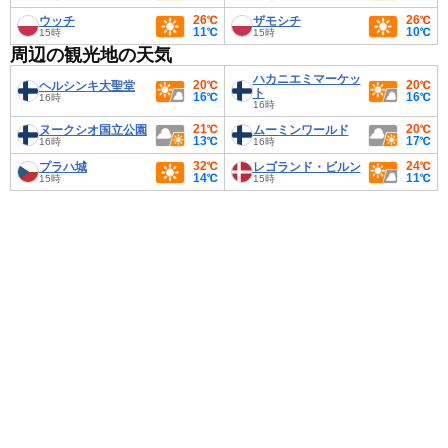
26℃
26℃
ウッチ
ザモシチ
11℃
10℃
15時
15時
周辺の観光地の天気
ハカニエミマーケッ
20℃
20℃
ヘルシンキ大聖堂
ト
16℃
16℃
16時
16時
21℃
20℃
ヌークシオ国立公園
ムーミンワールド
13℃
17℃
16時
16時
32℃
24℃
プラハ城
レゴランド・ビルン
14℃
11℃
15時
15時