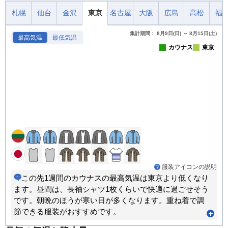
札幌
仙台
金沢
東京
名古屋
大阪
広島
高松
福
集計期間： 8月9日(日) ～ 8月15日(土)
最高気温
最低気温
カウナス
東京
服装アイコンの説明
この先1週間のカウナスの最高気温は東京より低くなり
ます。昼間は、長袖シャツ1枚くらいで快適に過ごせそう
です。朝晩のほうが寒い日が多くなります。重ね着で調
節できる服装がおすすめです。