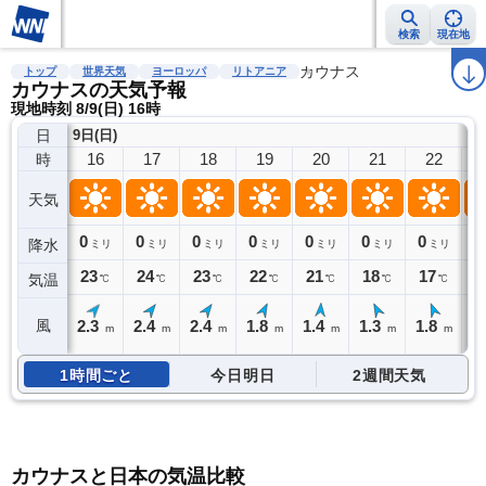
検索
現在地
雨雲レーダー
台風情報
地震情報
警報・注意報
カウナス
2週間天気
ラ
トップ
世界天気
ヨーロッパ
リトアニア
カウナスの天気予報
現地時刻 8/9(日) 16時
日
9日(日)
16
17
18
19
20
21
22
時
天気
0
0
0
0
0
0
0
0
降水
ミリ
ミリ
ミリ
ミリ
ミリ
ミリ
ミリ
23
24
23
22
21
18
17
1
気温
℃
℃
℃
℃
℃
℃
℃
2.3
2.4
2.4
1.8
1.4
1.3
1.8
2
風
m
m
m
m
m
m
m
1時間ごと
今日明日
2週間天気
カウナスと日本の気温比較