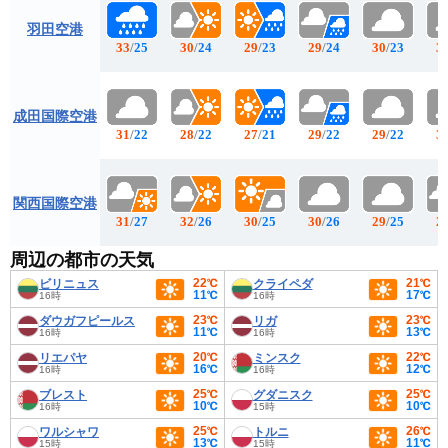
羽田空港
33
/
25
30
/
24
29
/
23
29
/
24
30
/
23
3
成田国際空港
31
/
22
28
/
22
27
/
21
29
/
22
29
/
22
3
関西国際空港
31
/
27
32
/
26
30
/
25
30
/
26
29
/
25
2
周辺の都市の天気
22℃
21℃
ビリニュス
クライペダ
11℃
17℃
16時
16時
23℃
23℃
ダウガフピールス
リガ
11℃
13℃
16時
16時
20℃
22℃
リエパヤ
ミンスク
16℃
12℃
16時
16時
25℃
25℃
ブレスト
グダニスク
10℃
10℃
16時
15時
25℃
26℃
ワルシャワ
トルニ
13℃
11℃
15時
15時