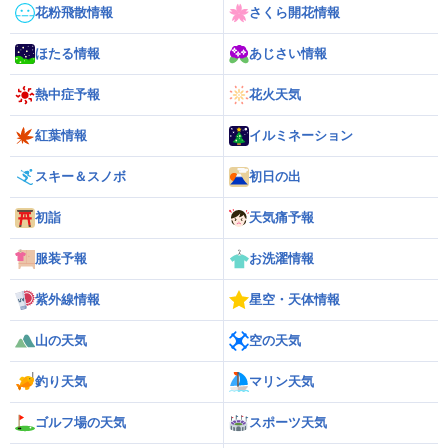
花粉飛散情報
さくら開花情報
ほたる情報
あじさい情報
熱中症予報
花火天気
紅葉情報
イルミネーション
スキー＆スノボ
初日の出
初詣
天気痛予報
服装予報
お洗濯情報
紫外線情報
星空・天体情報
山の天気
空の天気
釣り天気
マリン天気
ゴルフ場の天気
スポーツ天気