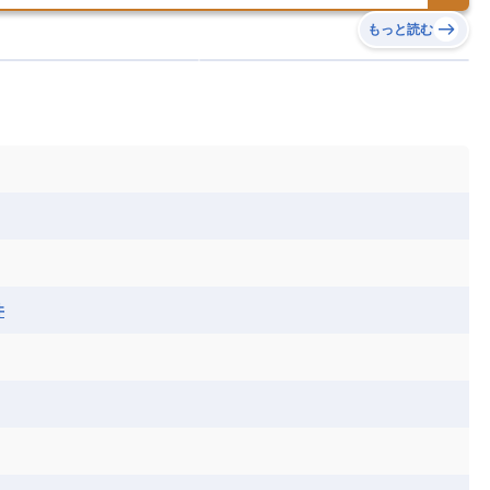
チン
アンティグア・バーブーダ
ウルグアイ
島
ミクロネシア連邦
ワリス・フテュナ
リア
ベラルーシ
ベルギー
もっと読む
イアナ
キューバ
グアテマラ
グアドループ
ダ
エジプト
エスワティニ王国
エチオピア
ガル
ポーランド
マルタ
モナコ公国
リカ
コロンビア
ジャマイカ
スリナム
ボベルデ
ガボン
ガンビア
ガーナ共和国
ア
リトアニア
リヒテンシュタイン
セントビンセント及びグレナディーン諸島
セントルシア
ニア
コモロ連合
コンゴ共和国
シア
北マケドニア
ミニカ共和国
ドミニカ国
ニカラグア共和国
ル
サントメ・プリンシペ民主共和国
ザンビア共和国
ス
パナマ
パラグアイ
フランス領ギアナ
ジンバブエ
スーダン
セネガル
エラ
ベリーズ
ペルー
ホンジュラス
ソマリア連邦共和国
タンザニア
チャド
シコ
ア連邦共和国
ナミビア
ニジェール
ベナン
ボツワナ
マダガスカル
ーク
モロッコ
モーリシャス共和国
井
共和国
ルワンダ共和国
レソト王国
和国
南スーダン
赤道ギニア共和国