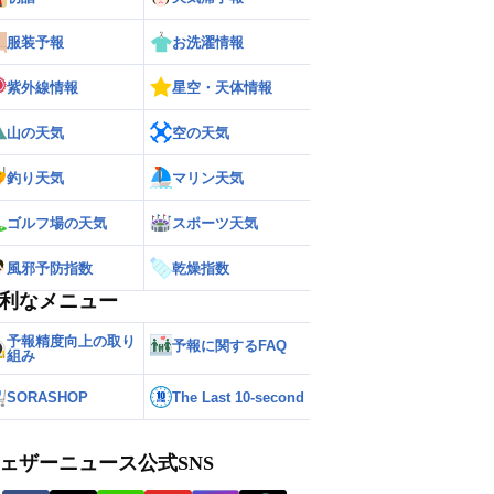
服装予報
お洗濯情報
紫外線情報
星空・天体情報
山の天気
空の天気
釣り天気
マリン天気
ゴルフ場の天気
スポーツ天気
風邪予防指数
乾燥指数
利なメニュー
予報精度向上の取り
予報に関するFAQ
組み
SORASHOP
The Last 10-second
ェザーニュース公式SNS