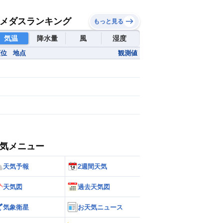
メダスランキング
もっと見る
気温
降水量
風
湿度
順位
地点
観測値
気メニュー
天気予報
2週間天気
天気図
過去天気図
気象衛星
お天気ニュース