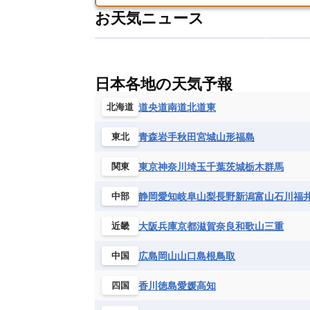
アメリカ領バージン諸島
アルゼン
パラオ
フィジー
マーシャル諸
お天気ニュース
フィンランド
フランス
ブルガ
エクアドル
エルサルバドル
ガ
アルジェリア
アンゴラ
ウガン
ボスニア・ヘルツェゴビナ
ポルト
グレナダ
ケイマン諸島
コスタ
エリトリア国
カメルーン
カー
モルドバ
モンテネグロ
ラトビ
セントクリストファー・ネービス
ギニア
ギニアビサウ共和国
ケ
ルクセンブルク
ルーマニア
ロ
チリ
トリニダード・トバゴ
ド
日本各地の天気予報
コンゴ民主共和国
コートジボワー
ハイチ共和国
バハマ
バルバド
シエラレオネ共和国
ジブチ共和国
道央
道南
道北
道東
北海道
ブラジル
プエルトリコ
ベネズ
セントヘレナ諸島
セーシェル
青森
岩手
秋田
宮城
山形
福島
東北
ボリビア
マルティニーク
メキ
チュニジア
トーゴ
ナイジェリ
ブルキナファソ
ブルンジ共和国
東京
神奈川
埼玉
千葉
茨城
栃木
群馬
関東
マラウイ共和国
マリ
モザンビ
静岡
愛知
岐阜
山梨
長野
新潟
富山
石川
福
中部
モーリタニア
リビア
リベリア
中央アフリカ共和国
南アフリカ共
大阪
兵庫
京都
滋賀
奈良
和歌山
三重
近畿
広島
岡山
山口
島根
鳥取
中国
香川
徳島
愛媛
高知
四国