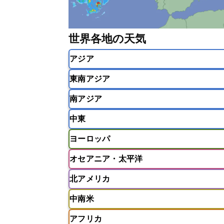
世界各地の天気
アジア
東南アジア
韓国
中国
台湾
香港
南アジア
インドネシア
カンボジア
シン
中東
ベトナム
マレーシア
ミャンマ
インド
スリランカ
ネパール
ヨーロッパ
モルディブ
アフガニスタン
アラブ首長国連邦
オセアニア・太平洋
ウズベキスタン
オマーン
カザ
アイスランド
アイルランド
ア
クウェート
サウジアラビア
シ
北アメリカ
イギリス
イタリア
ウクライナ
アメリカ領サモア
オーストラリア
バーレーン
ヨルダン
レバノン
ギリシャ
クロアチア
コソボ
中南米
サモア独立国
ソロモン諸島
タ
アメリカ
アラスカ
カナダ
スイス
スウェーデン
スペイン
ニューカレドニア
ニュージーラン
アフリカ
チェコ
デンマーク
ドイツ