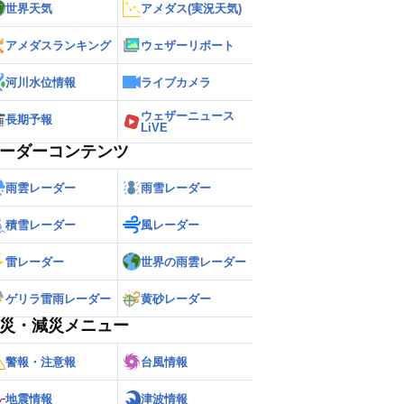
世界天気
アメダス(実況天気)
アメダスランキング
ウェザーリポート
河川水位情報
ライブカメラ
ウェザーニュース
長期予報
LiVE
ーダーコンテンツ
雨雲レーダー
雨雪レーダー
積雪レーダー
風レーダー
雷レーダー
世界の雨雲レーダー
ゲリラ雷雨レーダー
黄砂レーダー
災・減災メニュー
警報・注意報
台風情報
地震情報
津波情報