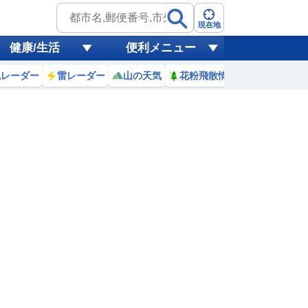
現在地
健康/生活
便利メニュー
風レーダー
雷レーダー
山の天気
花粉飛散情報
世界天気
8
9
10
11
12
13
14
15
0
0
0
0
0
0
0
0
ミリ
ミリ
ミリ
ミリ
ミリ
ミリ
ミリ
ミリ
ミリ
14
16
17
19
19
20
21
21
℃
℃
℃
℃
℃
℃
℃
℃
℃
6
1.6
1.4
1.3
1.3
1.1
1.1
1
1
m
m
m
m
m
m
m
m
m