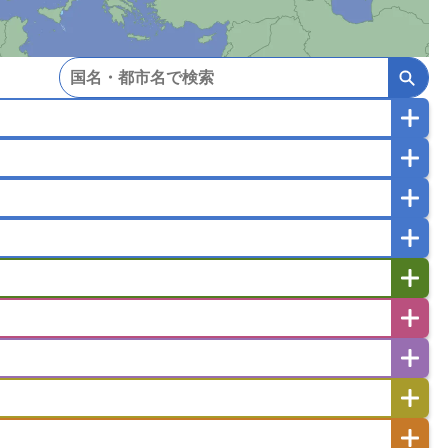
マカオ
モンゴル
北朝鮮
ガポール
タイ
フィリピン
ブルネイ
ー
ラオス人民民主共和国
東ティモール民主共和国
バングラデシュ
パキスタン
ブータン王国
イエメン
イスラエル
イラク
イラン
フスタン
カタール
キプロス
キルギス
ゼルバイジャン
アルバニア
アルメニア
リア
タジキスタン
トルクメニスタン
トルコ
エストニア
オランダ
オーストリア
キリバス
クック諸島
グアム
サイパン
サンマリノ共和国
ジブラルタル
ジョージア
ヒチ
ツバル
トンガ
ナウル共和国
ニウエ
バーミューダ諸島
スロバキア
スロベニア共和国
セルビア
ド
ハワイ
バヌアツ
パプアニューギニア
ノルウェー
ハンガリー
バチカン市国