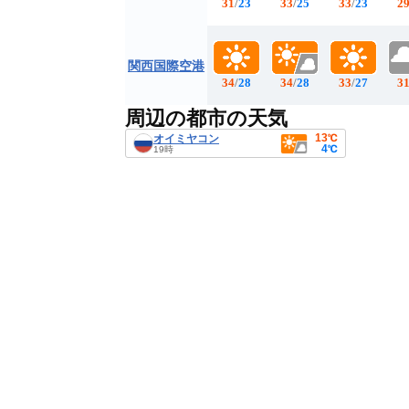
31
/
23
33
/
25
33
/
23
2
関西国際空港
34
/
28
34
/
28
33
/
27
3
周辺の都市の天気
13℃
オイミヤコン
4℃
19時