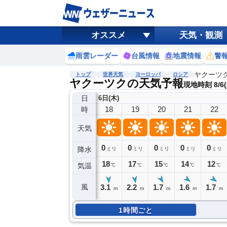
オススメ
天気・観測
雨雲レーダー
台風情報
地震情報
警
ヤクーツ
トップ
世界天気
ヨーロッパ
ロシア
ヤクーツクの天気予報
現地時刻 8/6(
日
6日(木)
18
19
20
21
22
時
天気
0
0
0
0
0
降水
ミリ
ミリ
ミリ
ミリ
ミリ
18
17
15
14
12
気温
℃
℃
℃
℃
℃
3.1
2.2
1.7
1.6
1.7
風
m
m
m
m
m
1時間ごと