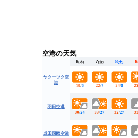
空港の天気
6
7
8
9
(木)
(金)
(土)
ヤクーツク空
港
19
/
6
22
/
7
24
/
8
2
羽田空港
30
/
24
33
/
27
32
/
27
3
成田国際空港