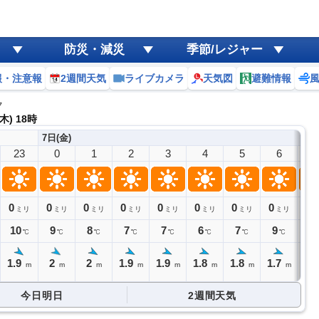
防災・減災
季節/レジャー
報・注意報
2週間天気
ライブカメラ
天気図
避難情報
ク
木) 18時
7日(金)
23
0
1
2
3
4
5
6
7
0
0
0
0
0
0
0
0
0
ミリ
ミリ
ミリ
ミリ
ミリ
ミリ
ミリ
ミリ
10
9
8
7
7
6
7
9
11
℃
℃
℃
℃
℃
℃
℃
℃
1.9
2
2
1.9
1.9
1.8
1.8
1.7
1.
m
m
m
m
m
m
m
m
今日明日
2週間天気