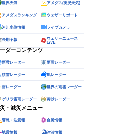
世界天気
アメダス(実況天気)
アメダスランキング
ウェザーリポート
河川水位情報
ライブカメラ
ウェザーニュース
長期予報
LiVE
ーダーコンテンツ
雨雲レーダー
雨雪レーダー
積雪レーダー
風レーダー
雷レーダー
世界の雨雲レーダー
ゲリラ雷雨レーダー
黄砂レーダー
災・減災メニュー
警報・注意報
台風情報
地震情報
津波情報