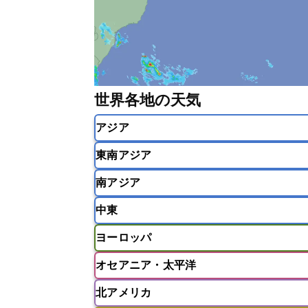
世界各地の天気
アジア
東南アジア
韓国
中国
台湾
香港
南アジア
インドネシア
カンボジア
シン
中東
ベトナム
マレーシア
ミャンマ
インド
スリランカ
ネパール
ヨーロッパ
モルディブ
アフガニスタン
アラブ首長国連邦
オセアニア・太平洋
ウズベキスタン
オマーン
カザ
アイスランド
アイルランド
ア
クウェート
サウジアラビア
シ
北アメリカ
イギリス
イタリア
ウクライナ
アメリカ領サモア
オーストラリア
バーレーン
ヨルダン
レバノン