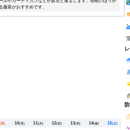
ールやカーディガンなどがあると重宝します。朝晩のほうが
る服装がおすすめです。
レ
防
10
11
12
13
14
15
(日)
(月)
(火)
(水)
(木)
(金)
(土)