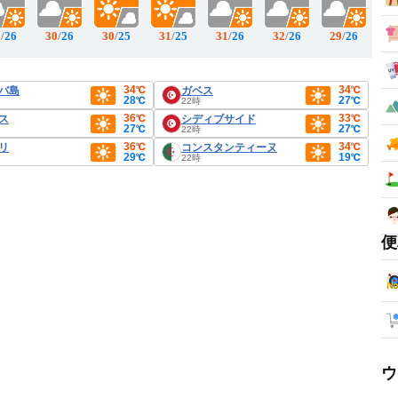
1
/
26
30
/
26
30
/
25
31
/
25
31
/
26
32
/
26
29
/
26
34℃
34℃
バ島
ガベス
28℃
27℃
22時
36℃
33℃
ス
シディブサイド
27℃
27℃
22時
36℃
34℃
リ
コンスタンティーヌ
29℃
19℃
22時
便
ウ