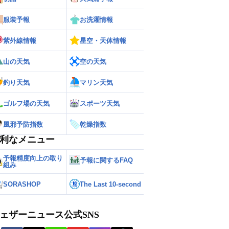
服装予報
お洗濯情報
紫外線情報
星空・天体情報
山の天気
空の天気
釣り天気
マリン天気
ゴルフ場の天気
スポーツ天気
風邪予防指数
乾燥指数
利なメニュー
予報精度向上の取り
予報に関するFAQ
組み
SORASHOP
The Last 10-second
ェザーニュース公式SNS