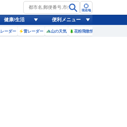
現在地
健康/生活
便利メニュー
風レーダー
雷レーダー
山の天気
花粉飛散情報
世界天気
1
12
13
14
15
16
17
18
19
0
0
0
0
0
0
0
0
ミリ
ミリ
ミリ
ミリ
ミリ
ミリ
ミリ
ミリ
ミリ
35
35
35
34
34
33
32
31
℃
℃
℃
℃
℃
℃
℃
℃
℃
5
4.8
5.1
5.2
5.5
5.7
5.9
5.8
5.5
m
m
m
m
m
m
m
m
m