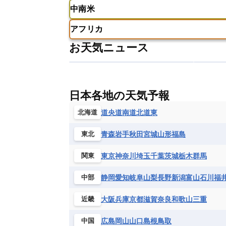
ギリシャ
クロアチア
コソボ
中南米
サモア独立国
ソロモン諸島
タ
アメリカ
アラスカ
カナダ
スイス
スウェーデン
スペイン
ニューカレドニア
ニュージーラン
アフリカ
チェコ
デンマーク
ドイツ
アメリカ領バージン諸島
アルゼン
パラオ
フィジー
マーシャル諸
お天気ニュース
フィンランド
フランス
ブルガ
エクアドル
エルサルバドル
ガ
アルジェリア
アンゴラ
ウガン
ボスニア・ヘルツェゴビナ
ポルト
グレナダ
ケイマン諸島
コスタ
エリトリア国
カメルーン
カー
モルドバ
モンテネグロ
ラトビ
セントクリストファー・ネービス
ギニア
ギニアビサウ共和国
ケ
ルクセンブルク
ルーマニア
ロ
チリ
トリニダード・トバゴ
ド
日本各地の天気予報
コンゴ民主共和国
コートジボワー
ハイチ共和国
バハマ
バルバド
シエラレオネ共和国
ジブチ共和国
道央
道南
道北
道東
北海道
ブラジル
プエルトリコ
ベネズ
セントヘレナ諸島
セーシェル
青森
岩手
秋田
宮城
山形
福島
東北
ボリビア
マルティニーク
メキ
チュニジア
トーゴ
ナイジェリ
ブルキナファソ
ブルンジ共和国
東京
神奈川
埼玉
千葉
茨城
栃木
群馬
関東
マラウイ共和国
マリ
モザンビ
静岡
愛知
岐阜
山梨
長野
新潟
富山
石川
福
中部
モーリタニア
リビア
リベリア
中央アフリカ共和国
南アフリカ共
大阪
兵庫
京都
滋賀
奈良
和歌山
三重
近畿
広島
岡山
山口
島根
鳥取
中国