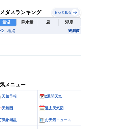
メダスランキング
もっと見る
気温
降水量
風
湿度
順位
地点
観測値
気メニュー
天気予報
2週間天気
天気図
過去天気図
気象衛星
お天気ニュース