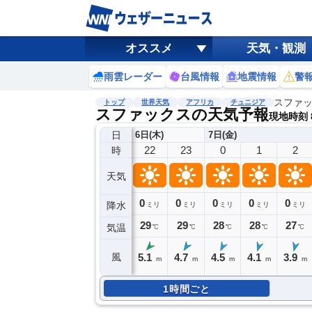
オススメ
天気・観測
雨雲レーダー
台風情報
地震情報
警
スファ
トップ
世界天気
アフリカ
チュニジア
スファックスの天気予報
現地時刻 8
日
6日(木)
7日(金)
22
23
0
1
2
時
天気
0
0
0
0
0
降水
ミリ
ミリ
ミリ
ミリ
ミリ
29
29
28
28
27
気温
℃
℃
℃
℃
℃
5.1
4.7
4.5
4.1
3.9
風
m
m
m
m
m
1時間ごと