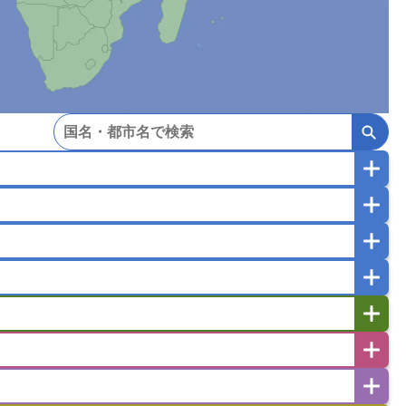
マカオ
モンゴル
北朝鮮
ガポール
タイ
フィリピン
ブルネイ
ー
ラオス人民民主共和国
東ティモール民主共和国
バングラデシュ
パキスタン
ブータン王国
イエメン
イスラエル
イラク
イラン
フスタン
カタール
キプロス
キルギス
ゼルバイジャン
アルバニア
アルメニア
リア
タジキスタン
トルクメニスタン
トルコ
エストニア
オランダ
オーストリア
キリバス
クック諸島
グアム
サイパン