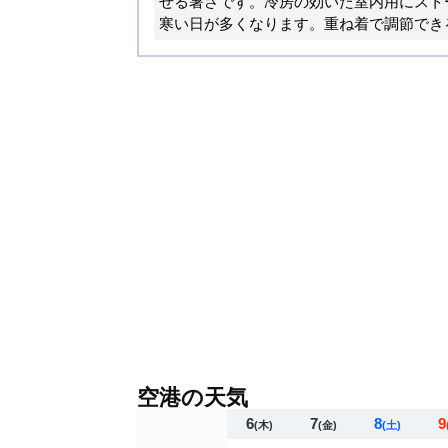
せる暑さです。冷房の効いた室内用にスト
寒い日が多くなります。重ね着で調節でき
空港の天気
6
7
8
9
(木)
(金)
(土)