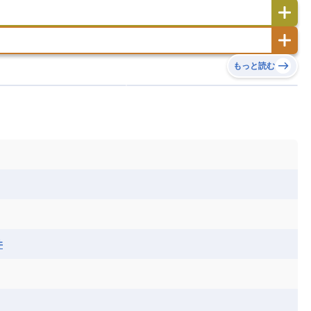
サンマリノ共和国
ジブラルタル
ジョージア
ヒチ
ツバル
トンガ
ナウル共和国
ニウエ
バーミューダ諸島
スロバキア
スロベニア共和国
セルビア
ド
ハワイ
バヌアツ
パプアニューギニア
ノルウェー
ハンガリー
バチカン市国
チン
アンティグア・バーブーダ
ウルグアイ
島
ミクロネシア連邦
ワリス・フテュナ
リア
ベラルーシ
ベルギー
もっと読む
イアナ
キューバ
グアテマラ
グアドループ
ダ
エジプト
エスワティニ王国
エチオピア
ガル
ポーランド
マルタ
モナコ公国
リカ
コロンビア
ジャマイカ
スリナム
ボベルデ
ガボン
ガンビア
ガーナ共和国
ア
リトアニア
リヒテンシュタイン
セントビンセント及びグレナディーン諸島
セントルシア
ニア
コモロ連合
コンゴ共和国
シア
北マケドニア
ミニカ共和国
ドミニカ国
ニカラグア共和国
ル
サントメ・プリンシペ民主共和国
ザンビア共和国
ス
パナマ
パラグアイ
フランス領ギアナ
ジンバブエ
スーダン
セネガル
エラ
ベリーズ
ペルー
ホンジュラス
ソマリア連邦共和国
タンザニア
チャド
シコ
ア連邦共和国
ナミビア
ニジェール
ベナン
ボツワナ
マダガスカル
ーク
モロッコ
モーリシャス共和国
井
共和国
ルワンダ共和国
レソト王国
和国
南スーダン
赤道ギニア共和国