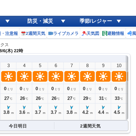
防災・減災
季節/レジャー
報・注意報
2週間天気
ライブカメラ
天気図
避難情報
ックス
/6(木) 22時
3
4
5
6
7
8
9
10
1
0
0
0
0
0
0
0
0
0
ミリ
ミリ
ミリ
ミリ
ミリ
ミリ
ミリ
ミリ
27
26
26
26
27
29
31
33
34
℃
℃
℃
℃
℃
℃
℃
℃
3.8
3.6
3.7
3.7
3.8
4.2
4.4
4.5
4.
m
m
m
m
m
m
m
m
今日明日
2週間天気