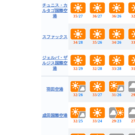
チュニス・カ
ルタゴ国際空
港
35
/
27
36
/
27
36
/
26
3
スファックス
34
/
28
35
/
26
34
/
26
3
ジェルバ・ザ
ルジス国際空
港
32
/
29
32
/
28
33
/
28
3
羽田空港
32
/
26
33
/
27
31
/
26
2
成田国際空港
32
/
25
33
/
24
29
/
23
2