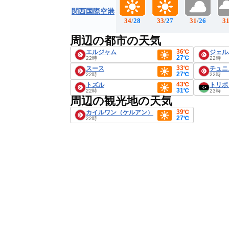
関西国際空港
34
/
28
33
/
27
31
/
26
3
周辺の都市の天気
36℃
エルジャム
ジェル
27℃
22時
22時
33℃
スース
チュニ
27℃
22時
22時
43℃
トズル
トリポ
31℃
22時
23時
周辺の観光地の天気
39℃
カイルワン（ケルアン）
27℃
22時