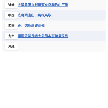
シエラレオネ共和国
ジブチ共和国
ラトビア
リトアニア
リヒテンシュタイン
大阪
兵庫
京都
滋賀
奈良
和歌山
三重
近畿
ニカラグア共和国
ハイチ共和国
バハマ
ジンバブエ
スーダン
セネガル
ルクセンブルク
ルーマニア
ロシア
バルバドス
パナマ
パラグアイ
広島
岡山
山口
島根
鳥取
中国
セントヘレナ諸島
セーシェル
北マケドニア
フランス領ギアナ
ブラジル
プエルトリコ
ソマリア連邦共和国
タンザニア
チャド
香川
徳島
愛媛
高知
四国
ベネズエラ
ベリーズ
ペルー
チュニジア
トーゴ
ナイジェリア連邦共和国
ホンジュラス
ボリビア
マルティニーク
福岡
佐賀
長崎
大分
熊本
宮崎
鹿児島
九州
ナミビア
ニジェール
ブルキナファソ
メキシコ
ブルンジ共和国
ベナン
ボツワナ
沖縄
マダガスカル
マラウイ共和国
マリ
モザンビーク
モロッコ
モーリシャス共和国
モーリタニア
リビア
リベリア共和国
ルワンダ共和国
レソト王国
中央アフリカ共和国
南アフリカ共和国
南スーダン
赤道ギニア共和国