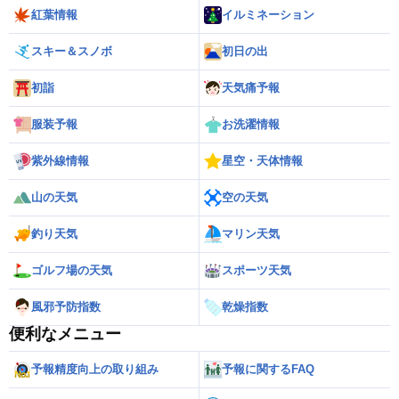
紅葉情報
イルミネーション
スキー＆スノボ
初日の出
初詣
天気痛予報
服装予報
お洗濯情報
紫外線情報
星空・天体情報
山の天気
空の天気
釣り天気
マリン天気
ゴルフ場の天気
スポーツ天気
風邪予防指数
乾燥指数
便利なメニュー
予報精度向上の取り組み
予報に関するFAQ