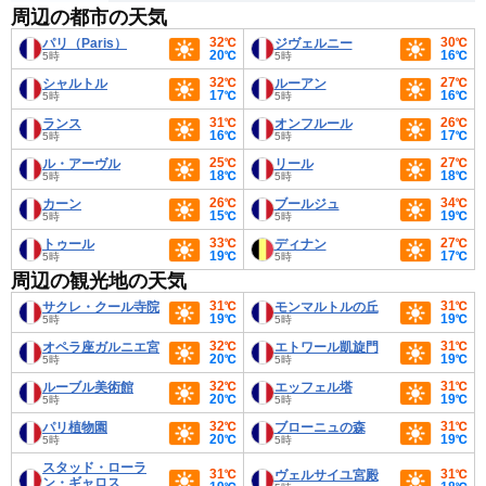
周辺の都市の天気
32℃
30℃
パリ（Paris）
ジヴェルニー
20℃
16℃
5時
5時
32℃
27℃
シャルトル
ルーアン
17℃
16℃
5時
5時
31℃
26℃
ランス
オンフルール
16℃
17℃
5時
5時
25℃
27℃
ル・アーヴル
リール
18℃
18℃
5時
5時
26℃
34℃
カーン
ブールジュ
15℃
19℃
5時
5時
33℃
27℃
トゥール
ディナン
19℃
17℃
5時
5時
周辺の観光地の天気
31℃
31℃
サクレ・クール寺院
モンマルトルの丘
19℃
19℃
5時
5時
32℃
31℃
オペラ座ガルニエ宮
エトワール凱旋門
20℃
19℃
5時
5時
32℃
31℃
ルーブル美術館
エッフェル塔
20℃
19℃
5時
5時
32℃
31℃
パリ植物園
ブローニュの森
20℃
19℃
5時
5時
スタッド・ローラ
31℃
31℃
ヴェルサイユ宮殿
ン・ギャロス