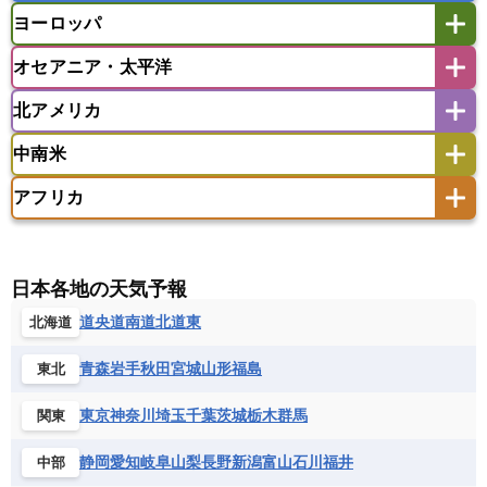
マレーシア
ミャンマー
ヨーロッパ
バングラデシュ
パキスタン
ブータン王国
アフガニスタン
アラブ首長国連邦
イエメン
ラオス人民民主共和国
東ティモール民主共和国
モルディブ
オセアニア・太平洋
イスラエル
イラク
イラン
アイスランド
アイルランド
ウズベキスタン
オマーン
カザフスタン
北アメリカ
アゼルバイジャン
アルバニア
アルメニア
アメリカ領サモア
オーストラリア
キリバス
カタール
キプロス
キルギス
イギリス
イタリア
ウクライナ
中南米
クック諸島
グアム
サイパン
クウェート
サウジアラビア
シリア
アメリカ
アラスカ
カナダ
エストニア
オランダ
オーストリア
サモア独立国
ソロモン諸島
タヒチ
タジキスタン
トルクメニスタン
トルコ
アフリカ
バーミューダ諸島
ギリシャ
クロアチア
コソボ
アメリカ領バージン諸島
アルゼンチン
ツバル
トンガ
ナウル共和国
ニウエ
バーレーン
ヨルダン
レバノン
サンマリノ共和国
ジブラルタル
ジョージア
アンティグア・バーブーダ
ウルグアイ
ニューカレドニア
ニュージーランド
ハワイ
アルジェリア
アンゴラ
ウガンダ
スイス
スウェーデン
スペイン
エクアドル
エルサルバドル
ガイアナ
バヌアツ
パプアニューギニア
パラオ
エジプト
エスワティニ王国
エチオピア
日本各地の天気予報
スロバキア
スロベニア共和国
セルビア
キューバ
グアテマラ
グアドループ
フィジー
マーシャル諸島
ミクロネシア連邦
エリトリア国
カメルーン
カーボベルデ
道央
道南
道北
道東
北海道
チェコ
デンマーク
ドイツ
ノルウェー
グレナダ
ケイマン諸島
コスタリカ
ワリス・フテュナ
ガボン
ガンビア
ガーナ共和国
ギニア
ハンガリー
バチカン市国
フィンランド
コロンビア
ジャマイカ
スリナム
青森
岩手
秋田
宮城
山形
福島
東北
ギニアビサウ共和国
ケニア
コモロ連合
フランス
ブルガリア
ベラルーシ
セントクリストファー・ネービス
コンゴ共和国
コンゴ民主共和国
ベルギー
ボスニア・ヘルツェゴビナ
東京
神奈川
埼玉
千葉
茨城
栃木
群馬
関東
セントビンセント及びグレナディーン諸島
コートジボワール
ポルトガル
ポーランド
マルタ
セントルシア
チリ
トリニダード・トバゴ
静岡
愛知
岐阜
山梨
長野
新潟
富山
石川
福井
中部
サントメ・プリンシペ民主共和国
ザンビア共和国
モナコ公国
モルドバ
モンテネグロ
ドミニカ共和国
ドミニカ国