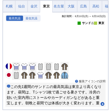
札幌
仙台
金沢
東京
名古屋
大阪
広島
高松
福
集計期間： 8月10日(月) ～ 8月16日(日)
最高気温
最低気温
サンドニ
東京
服装アイコンの説明
この先1週間のサンドニの最高気温は東京より高くなり
ます。昼間は、Tシャツ1枚で過ごせる暑さです。冷房の
効いた室内用にストールやカーディガンなどがあると重
宝します。朝晩と昼間では体感が大きく変わります。重
ね着で調節できる服装がおすすめです。