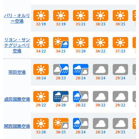
パリ・オルリ
ー空港
32
/
19
32
/
19
35
/
21
38
/
23
39
/
25
3
リヨン・サン
テグジュペリ
空港
34
/
22
34
/
21
35
/
20
36
/
22
37
/
23
3
羽田空港
30
/
24
28
/
23
28
/
24
30
/
24
29
/
24
2
成田国際空港
29
/
22
24
/
20
28
/
22
30
/
22
29
/
22
2
関西国際空港
32
/
26
30
/
25
28
/
24
28
/
24
29
/
25
3