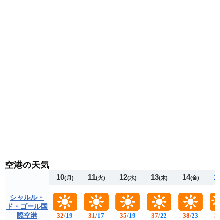
空港の天気
10
11
12
13
14
1
(月)
(火)
(水)
(木)
(金)
シャルル・
ド・ゴール国
際空港
32
/
19
31
/
17
35
/
19
37
/
22
38
/
23
3