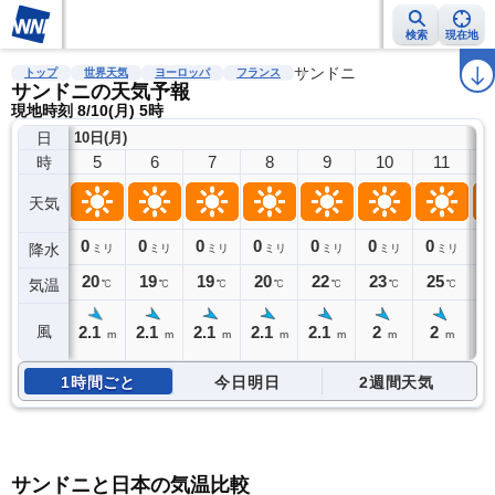
検索
現在地
雨雲レーダー
台風情報
地震情報
警報・注意報
サンドニ
2週間天気
ラ
トップ
世界天気
ヨーロッパ
フランス
サンドニの天気予報
現地時刻 8/10(月) 5時
日
10日(月)
5
6
7
8
9
10
11
時
天気
0
0
0
0
0
0
0
0
降水
ミリ
ミリ
ミリ
ミリ
ミリ
ミリ
ミリ
20
19
19
20
22
23
25
2
気温
℃
℃
℃
℃
℃
℃
℃
2.1
2.1
2.1
2.1
2.1
2
2
2
風
m
m
m
m
m
m
m
1時間ごと
今日明日
2週間天気
サンドニと日本の気温比較