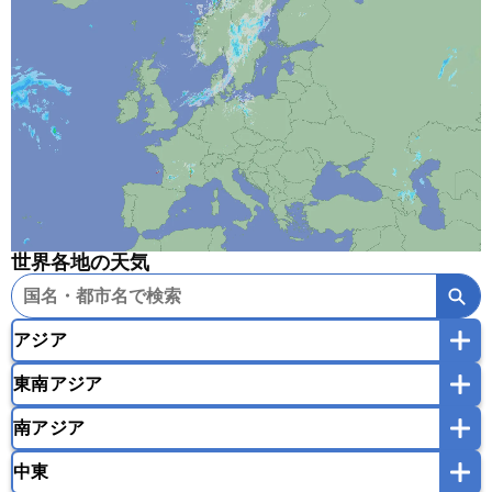
世界各地の天気
アジア
東南アジア
韓国
中国
台湾
香港
マカオ
南アジア
モンゴル
北朝鮮
インドネシア
カンボジア
シンガポール
中東
タイ
フィリピン
ブルネイ
ベトナム
インド
スリランカ
ネパール