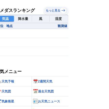
メダスランキング
もっと見る
気温
降水量
風
湿度
順位
地点
観測値
気メニュー
天気予報
2週間天気
天気図
過去天気図
気象衛星
お天気ニュース