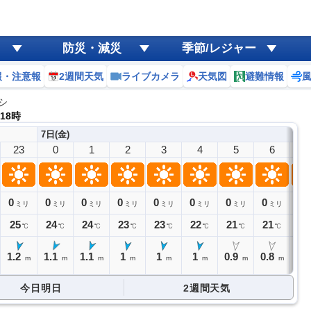
防災・減災
季節/レジャー
報・注意報
2週間天気
ライブカメラ
天気図
避難情報
シ
 18時
7日(金)
23
0
1
2
3
4
5
6
7
0
0
0
0
0
0
0
0
0
ミリ
ミリ
ミリ
ミリ
ミリ
ミリ
ミリ
ミリ
25
24
24
23
23
22
21
21
22
℃
℃
℃
℃
℃
℃
℃
℃
1.2
1.1
1.1
1
1
1
0.9
0.8
0.
m
m
m
m
m
m
m
m
今日明日
2週間天気