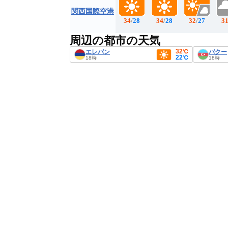
関西国際空港
34
/
28
34
/
28
32
/
27
3
周辺の都市の天気
32℃
エレバン
バクー
22℃
18時
18時