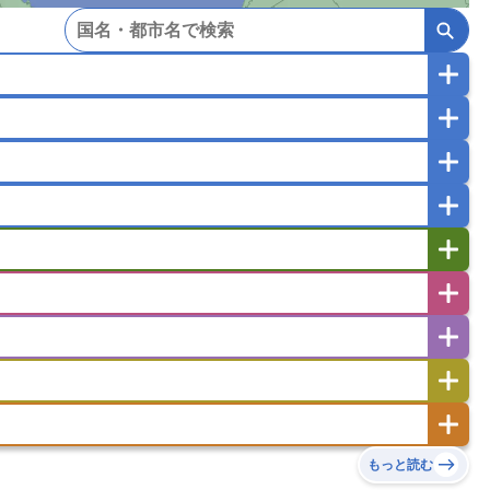
マカオ
モンゴル
北朝鮮
ガポール
タイ
フィリピン
ブルネイ
ー
ラオス人民民主共和国
東ティモール民主共和国
バングラデシュ
パキスタン
ブータン王国
イエメン
イスラエル
イラク
イラン
フスタン
カタール
キプロス
キルギス
ゼルバイジャン
アルバニア
アルメニア
リア
タジキスタン
トルクメニスタン
トルコ
エストニア
オランダ
オーストリア
キリバス
クック諸島
グアム
サイパン
サンマリノ共和国
ジブラルタル
ジョージア
ヒチ
ツバル
トンガ
ナウル共和国
ニウエ
バーミューダ諸島
スロバキア
スロベニア共和国
セルビア
ド
ハワイ
バヌアツ
パプアニューギニア
ノルウェー
ハンガリー
バチカン市国
チン
アンティグア・バーブーダ
ウルグアイ
島
ミクロネシア連邦
ワリス・フテュナ
リア
ベラルーシ
ベルギー
もっと読む
イアナ
キューバ
グアテマラ
グアドループ
ダ
エジプト
エスワティニ王国
エチオピア