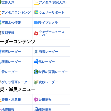
世界天気
アメダス(実況天気)
アメダスランキング
ウェザーリポート
河川水位情報
ライブカメラ
ウェザーニュース
長期予報
LiVE
ーダーコンテンツ
雨雲レーダー
雨雪レーダー
積雪レーダー
風レーダー
雷レーダー
世界の雨雲レーダー
ゲリラ雷雨レーダー
黄砂レーダー
災・減災メニュー
警報・注意報
台風情報
地震情報
津波情報