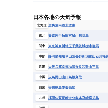
ボスニア・ヘルツェゴビナ
ポルト
グレナダ
ケイマン諸島
コスタ
エリトリア国
カメルーン
カー
モルドバ
モンテネグロ
ラトビ
セントクリストファー・ネービス
ギニア
ギニアビサウ共和国
ケ
ルクセンブルク
ルーマニア
ロ
チリ
トリニダード・トバゴ
ド
日本各地の天気予報
コンゴ民主共和国
コートジボワー
ハイチ共和国
バハマ
バルバド
シエラレオネ共和国
ジブチ共和国
道央
道南
道北
道東
北海道
ブラジル
プエルトリコ
ベネズ
セントヘレナ諸島
セーシェル
青森
岩手
秋田
宮城
山形
福島
東北
ボリビア
マルティニーク
メキ
チュニジア
トーゴ
ナイジェリ
ブルキナファソ
ブルンジ共和国
東京
神奈川
埼玉
千葉
茨城
栃木
群馬
関東
マラウイ共和国
マリ
モザンビ
静岡
愛知
岐阜
山梨
長野
新潟
富山
石川
福
中部
モーリタニア
リビア
リベリア
中央アフリカ共和国
南アフリカ共
大阪
兵庫
京都
滋賀
奈良
和歌山
三重
近畿
広島
岡山
山口
島根
鳥取
中国
香川
徳島
愛媛
高知
四国
福岡
佐賀
長崎
大分
熊本
宮崎
鹿児島
九州