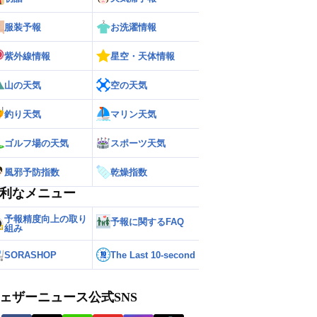
服装予報
お洗濯情報
紫外線情報
星空・天体情報
山の天気
空の天気
釣り天気
マリン天気
ゴルフ場の天気
スポーツ天気
風邪予防指数
乾燥指数
利なメニュー
予報精度向上の取り
予報に関するFAQ
組み
SORASHOP
The Last 10-second
ェザーニュース公式SNS