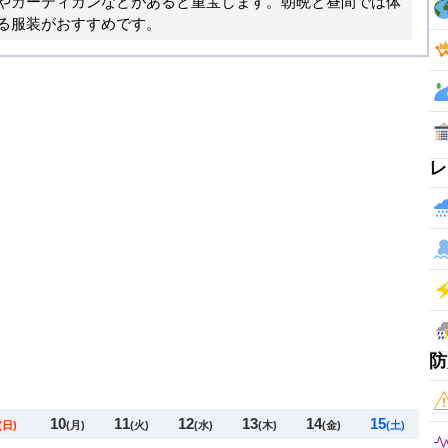
やカーディガンなどがあると重宝します。朝晩と昼間では体
る服装がおすすめです。
レ
防
10
11
12
13
14
15
(日)
(月)
(火)
(水)
(木)
(金)
(土)