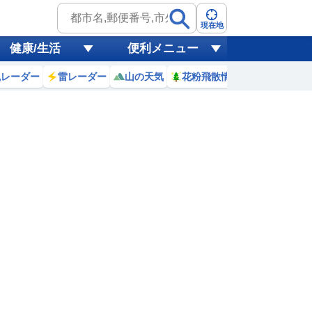
現在地
健康/生活
便利メニュー
風レーダー
雷レーダー
山の天気
花粉飛散情報
世界天気
8
9
10
11
12
13
14
15
0
0
0
0
0
0
0
0
ミリ
ミリ
ミリ
ミリ
ミリ
ミリ
ミリ
ミリ
ミリ
24
25
27
29
30
31
32
32
℃
℃
℃
℃
℃
℃
℃
℃
℃
6
1.2
2.5
3.6
4.1
4.5
4.8
4.8
4.8
m
m
m
m
m
m
m
m
m