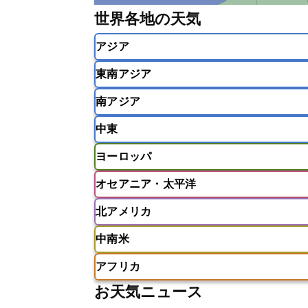
世界各地の天気
アジア
東南アジア
韓国
中国
台湾
香港
南アジア
インドネシア
カンボジア
シン
中東
ベトナム
マレーシア
ミャンマ
インド
スリランカ
ネパール
ヨーロッパ
モルディブ
アフガニスタン
アラブ首長国連邦
オセアニア・太平洋
ウズベキスタン
オマーン
カザ
アイスランド
アイルランド
ア
クウェート
サウジアラビア
シ
北アメリカ
イギリス
イタリア
ウクライナ
アメリカ領サモア
オーストラリア
バーレーン
ヨルダン
レバノン
ギリシャ
クロアチア
コソボ
中南米
サモア独立国
ソロモン諸島
タ
アメリカ
アラスカ
カナダ
スイス
スウェーデン
スペイン
ニューカレドニア
ニュージーラン
アフリカ
チェコ
デンマーク
ドイツ
アメリカ領バージン諸島
アルゼン
パラオ
フィジー
マーシャル諸
お天気ニュース
フィンランド
フランス
ブルガ
エクアドル
エルサルバドル
ガ
アルジェリア
アンゴラ
ウガン