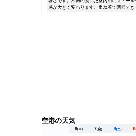
暑さです。冷房の効いた室内用にストール
感が大きく変わります。重ね着で調節でき
空港の天気
6
7
8
9
(木)
(金)
(土)