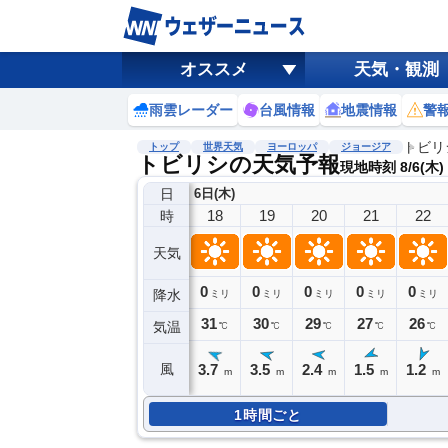
オススメ
天気・観測
雨雲レーダー
台風情報
地震情報
警
トビリ
トップ
世界天気
ヨーロッパ
ジョージア
トビリシの天気予報
現地時刻 8/6(木)
日
6日(木)
18
19
20
21
22
時
天気
0
0
0
0
0
降水
ミリ
ミリ
ミリ
ミリ
ミリ
31
30
29
27
26
気温
℃
℃
℃
℃
℃
3.7
3.5
2.4
1.5
1.2
風
m
m
m
m
m
1時間ごと