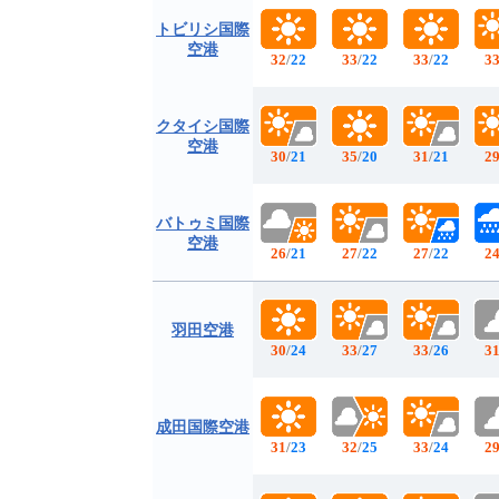
トビリシ国際
空港
32
/
22
33
/
22
33
/
22
3
クタイシ国際
空港
30
/
21
35
/
20
31
/
21
2
バトゥミ国際
空港
26
/
21
27
/
22
27
/
22
2
羽田空港
30
/
24
33
/
27
33
/
26
3
成田国際空港
31
/
23
32
/
25
33
/
24
2