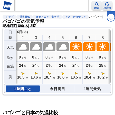
検索
現在地
雨雲レーダー
台風情報
地震情報
警報・注意報
パゴパゴ
2週間天気
ラ
トップ
世界天気
オセアニア・太平洋
アメリカ領サモア
パゴパゴの天気予報
現地時刻 8/6(木) 2時
日
6日(木)
2
3
4
5
6
7
8
時
天気
0
0
0
0
0
0
0
0
降水
ミリ
ミリ
ミリ
ミリ
ミリ
ミリ
ミリ
24
24
24
24
24
24
25
2
気温
℃
℃
℃
℃
℃
℃
℃
10.5
10.6
10.7
10.6
10.5
10.4
10.2
10
風
m
m
m
m
m
m
m
1時間ごと
今日明日
2週間天気
パゴパゴと日本の気温比較