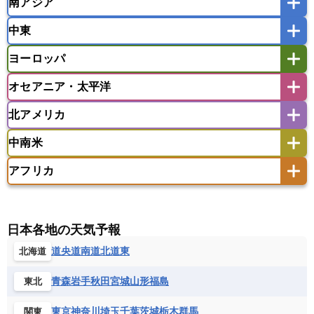
南アジア
モンゴル
北朝鮮
インドネシア
カンボジア
シンガポール
中東
タイ
フィリピン
ブルネイ
ベトナム
インド
スリランカ
ネパール
マレーシア
ミャンマー
ヨーロッパ
バングラデシュ
パキスタン
ブータン王国
アフガニスタン
アラブ首長国連邦
イエメン
ラオス人民民主共和国
東ティモール民主共和国
モルディブ
オセアニア・太平洋
イスラエル
イラク
イラン
アイスランド
アイルランド
ウズベキスタン
オマーン
カザフスタン
北アメリカ
アゼルバイジャン
アルバニア
アルメニア
アメリカ領サモア
オーストラリア
キリバス
カタール
キプロス
キルギス
イギリス
イタリア
ウクライナ
中南米
クック諸島
グアム
サイパン
クウェート
サウジアラビア
シリア
アメリカ
アラスカ
カナダ
エストニア
オランダ
オーストリア
サモア独立国
ソロモン諸島
タヒチ
タジキスタン
トルクメニスタン
トルコ
アフリカ
バーミューダ諸島
ギリシャ
クロアチア
コソボ
アメリカ領バージン諸島
アルゼンチン
ツバル
トンガ
ナウル共和国
ニウエ
バーレーン
ヨルダン
レバノン
サンマリノ共和国
ジブラルタル
ジョージア
アンティグア・バーブーダ
ウルグアイ
ニューカレドニア
ニュージーランド
ハワイ
アルジェリア
アンゴラ
ウガンダ
スイス
スウェーデン
スペイン
エクアドル
エルサルバドル
ガイアナ
バヌアツ
パプアニューギニア
パラオ
エジプト
エスワティニ王国
エチオピア
日本各地の天気予報
スロバキア
スロベニア共和国
セルビア
キューバ
グアテマラ
グアドループ
フィジー
マーシャル諸島
ミクロネシア連邦
エリトリア国
カメルーン
カーボベルデ
道央
道南
道北
道東
北海道
チェコ
デンマーク
ドイツ
ノルウェー
グレナダ
ケイマン諸島
コスタリカ
ワリス・フテュナ
ガボン
ガンビア
ガーナ共和国
ギニア
ハンガリー
バチカン市国
フィンランド
コロンビア
ジャマイカ
スリナム
青森
岩手
秋田
宮城
山形
福島
東北
ギニアビサウ共和国
ケニア
コモロ連合
フランス
ブルガリア
ベラルーシ
セントクリストファー・ネービス
コンゴ共和国
コンゴ民主共和国
ベルギー
ボスニア・ヘルツェゴビナ
東京
神奈川
埼玉
千葉
茨城
栃木
群馬
関東