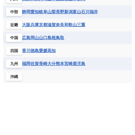
セントビンセント及びグレナディーン諸島
コートジボワール
ポルトガル
ポーランド
マルタ
セントルシア
チリ
トリニダード・トバゴ
静岡
愛知
岐阜
山梨
長野
新潟
富山
石川
福井
中部
サントメ・プリンシペ民主共和国
ザンビア共和国
モナコ公国
モルドバ
モンテネグロ
ドミニカ共和国
ドミニカ国
シエラレオネ共和国
ジブチ共和国
ラトビア
リトアニア
リヒテンシュタイン
大阪
兵庫
京都
滋賀
奈良
和歌山
三重
近畿
ニカラグア共和国
ハイチ共和国
バハマ
ジンバブエ
スーダン
セネガル
ルクセンブルク
ルーマニア
ロシア
バルバドス
パナマ
パラグアイ
広島
岡山
山口
島根
鳥取
中国
セントヘレナ諸島
セーシェル
北マケドニア
フランス領ギアナ
ブラジル
プエルトリコ
ソマリア連邦共和国
タンザニア
チャド
香川
徳島
愛媛
高知
四国
ベネズエラ
ベリーズ
ペルー
チュニジア
トーゴ
ナイジェリア連邦共和国
ホンジュラス
ボリビア
マルティニーク
福岡
佐賀
長崎
大分
熊本
宮崎
鹿児島
九州
ナミビア
ニジェール
ブルキナファソ
メキシコ
ブルンジ共和国
ベナン
ボツワナ
沖縄
マダガスカル
マラウイ共和国
マリ
モザンビーク
モロッコ
モーリシャス共和国
モーリタニア
リビア
リベリア共和国
ルワンダ共和国
レソト王国
中央アフリカ共和国
南アフリカ共和国
南スーダン
赤道ギニア共和国