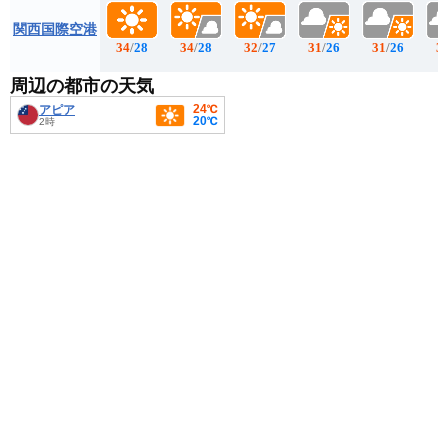
関西国際空港
34
/
28
34
/
28
32
/
27
31
/
26
31
/
26
3
周辺の都市の天気
24℃
アピア
20℃
2時