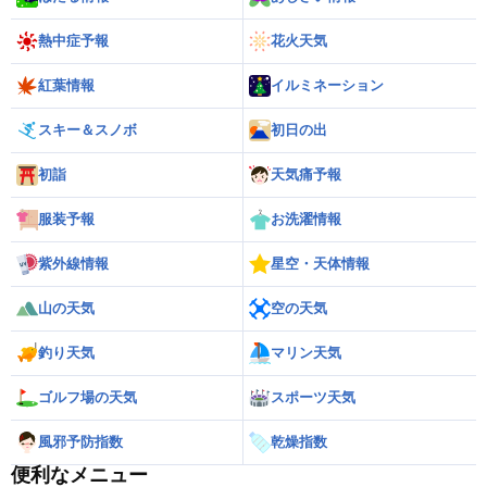
熱中症予報
花火天気
紅葉情報
イルミネーション
スキー＆スノボ
初日の出
初詣
天気痛予報
服装予報
お洗濯情報
紫外線情報
星空・天体情報
山の天気
空の天気
釣り天気
マリン天気
ゴルフ場の天気
スポーツ天気
風邪予防指数
乾燥指数
便利なメニュー