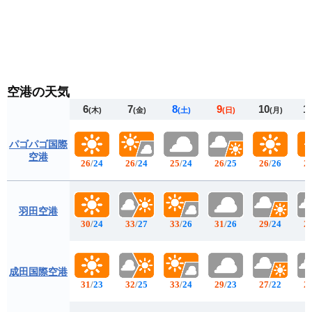
空港の天気
6
7
8
9
10
1
(木)
(金)
(土)
(日)
(月)
パゴパゴ国際
空港
26
/
24
26
/
24
25
/
24
26
/
25
26
/
26
2
羽田空港
30
/
24
33
/
27
33
/
26
31
/
26
29
/
24
2
成田国際空港
31
/
23
32
/
25
33
/
24
29
/
23
27
/
22
2