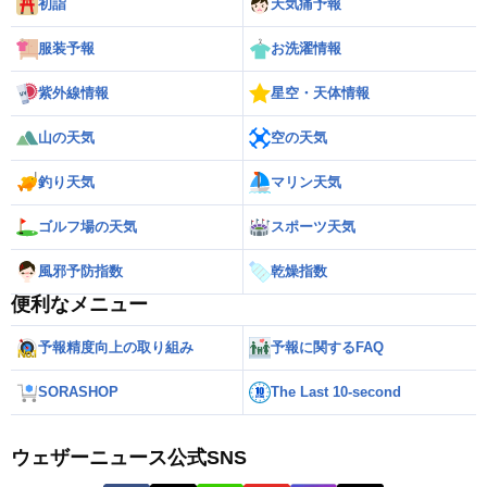
初詣
天気痛予報
服装予報
お洗濯情報
紫外線情報
星空・天体情報
山の天気
空の天気
釣り天気
マリン天気
ゴルフ場の天気
スポーツ天気
風邪予防指数
乾燥指数
便利なメニュー
予報精度向上の取り組み
予報に関するFAQ
SORASHOP
The Last 10-second
ウェザーニュース公式SNS