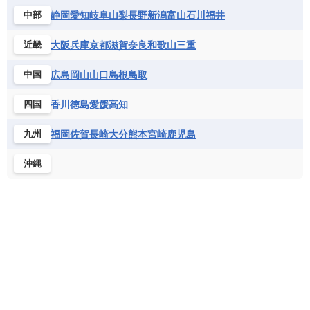
静岡
愛知
岐阜
山梨
長野
新潟
富山
石川
福井
中部
大阪
兵庫
京都
滋賀
奈良
和歌山
三重
近畿
広島
岡山
山口
島根
鳥取
中国
香川
徳島
愛媛
高知
四国
福岡
佐賀
長崎
大分
熊本
宮崎
鹿児島
九州
沖縄