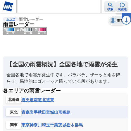
検索
現在地
天気
台風
雨雲レーダー
雨雪レーダー
台風情報
地震情報
警報・注意報
2週間天気
ラ
トップ
雨雪
雨雪レーダー
明
る
い
【全国の雨雲概況】全国各地で雨雲が発生
暗
い
全国各地で雨雲が発生中です。パラパラ、ザーッと雨を降
らせ、局地的にゴォーッと降っている所があります。
薄
各エリアの雨雪レーダー
い
道央
道南
道北
道東
北海道
濃
い
青森
岩手
秋田
宮城
山形
福島
東北
東京
神奈川
埼玉
千葉
茨城
栃木
群馬
関東