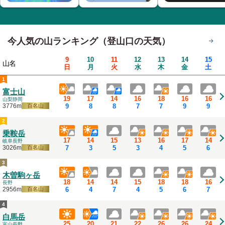
今人気の山ランキング（登山口の天気）
もっと見る
9
10
11
12
13
14
15
山名
日
月
火
水
木
金
土
1
富士山
19
17
14
16
18
16
16
山梨
静岡
9
8
8
7
7
9
9
3776m
百名山
2
乗鞍岳
17
14
15
13
16
17
14
岐阜
長野
7
3
5
3
4
5
6
3026m
百名山
3
木曽駒ヶ岳
18
14
14
15
18
18
16
長野
6
4
7
4
5
6
7
2956m
百名山
4
白馬岳
25
20
21
22
26
26
24
富山
長野