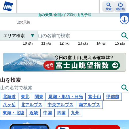
検索
現在地
山の天気
全国約1200の山岳予報
雨雲レーダー
台風情報
地震情報
警報・注意報
2週間天気
ラ
山の天気
トップ
国土地理院
9
10
11
12
13
14
15
(日)
(月)
(火)
(水)
(木)
(金)
(土)
+
−
山を検索
北海道
東北
関東
尾瀬・那須・日光
富士山
甲信越
八ヶ岳
北アルプス
中央アルプス
南アルプス
東海・北陸
近畿
中国
四国
九州