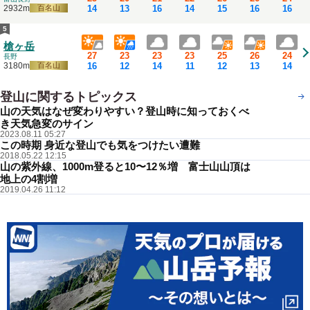
14
13
16
14
15
16
16
2932m
百名山
5
槍ヶ岳
27
23
23
23
25
26
24
長野
16
12
14
11
12
13
14
3180m
百名山
登山に関するトピックス
もっと見る
山の天気はなぜ変わりやすい？登山時に知っておくべ
き天気急変のサイン
2023.08.11 05:27
この時期 身近な登山でも気をつけたい遭難
2018.05.22 12:15
山の紫外線、1000m登ると10〜12％増 富士山山頂は
地上の4割増
2019.04.26 11:12