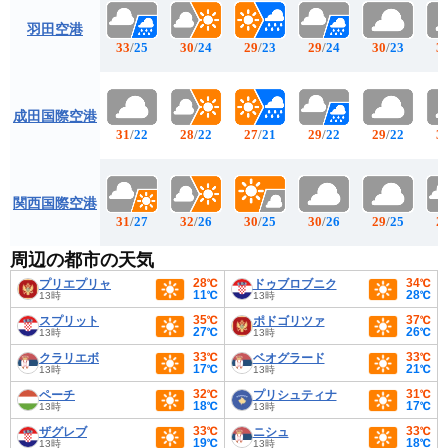
羽田空港
33
/
25
30
/
24
29
/
23
29
/
24
30
/
23
3
成田国際空港
31
/
22
28
/
22
27
/
21
29
/
22
29
/
22
3
関西国際空港
31
/
27
32
/
26
30
/
25
30
/
26
29
/
25
2
周辺の都市の天気
28℃
34℃
プリエプリャ
ドゥブロブニク
11℃
28℃
13時
13時
35℃
37℃
スプリット
ポドゴリツァ
27℃
26℃
13時
13時
33℃
33℃
クラリエボ
ベオグラード
17℃
21℃
13時
13時
32℃
31℃
ペーチ
プリシュティナ
18℃
17℃
13時
13時
33℃
33℃
ザグレブ
ニシュ
19℃
18℃
13時
13時