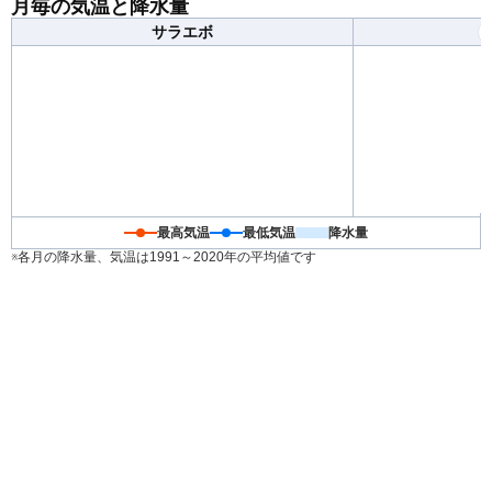
月毎の気温と降水量
体感が大きく変わります。重ね着で調節できる服装がお
サラエボ
すすめです。
最高気温
最低気温
降水量
※各月の降水量、気温は1991～2020年の平均値です