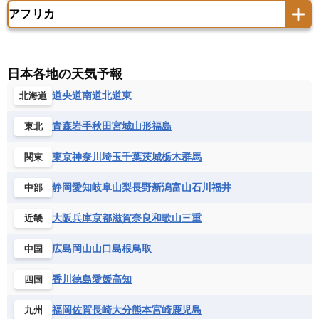
サモア独立国
ソロモン諸島
タヒチ
タジキスタン
トルクメニスタン
トルコ
アフリカ
バーミューダ諸島
ギリシャ
クロアチア
コソボ
アメリカ領バージン諸島
アルゼンチン
ツバル
トンガ
ナウル共和国
ニウエ
バーレーン
ヨルダン
レバノン
サンマリノ共和国
ジブラルタル
ジョージア
アンティグア・バーブーダ
ウルグアイ
ニューカレドニア
ニュージーランド
ハワイ
アルジェリア
アンゴラ
ウガンダ
スイス
スウェーデン
スペイン
エクアドル
エルサルバドル
ガイアナ
バヌアツ
パプアニューギニア
パラオ
エジプト
エスワティニ王国
エチオピア
日本各地の天気予報
スロバキア
スロベニア共和国
セルビア
キューバ
グアテマラ
グアドループ
フィジー
マーシャル諸島
ミクロネシア連邦
エリトリア国
カメルーン
カーボベルデ
道央
道南
道北
道東
北海道
チェコ
デンマーク
ドイツ
ノルウェー
グレナダ
ケイマン諸島
コスタリカ
ワリス・フテュナ
ガボン
ガンビア
ガーナ共和国
ギニア
ハンガリー
バチカン市国
フィンランド
コロンビア
ジャマイカ
スリナム
青森
岩手
秋田
宮城
山形
福島
東北
ギニアビサウ共和国
ケニア
コモロ連合
フランス
ブルガリア
ベラルーシ
セントクリストファー・ネービス
コンゴ共和国
コンゴ民主共和国
ベルギー
ボスニア・ヘルツェゴビナ
東京
神奈川
埼玉
千葉
茨城
栃木
群馬
関東
セントビンセント及びグレナディーン諸島
コートジボワール
ポルトガル
ポーランド
マルタ
セントルシア
チリ
トリニダード・トバゴ
静岡
愛知
岐阜
山梨
長野
新潟
富山
石川
福井
中部
サントメ・プリンシペ民主共和国
ザンビア共和国
モナコ公国
モルドバ
モンテネグロ
ドミニカ共和国
ドミニカ国
シエラレオネ共和国
ジブチ共和国
ラトビア
リトアニア
リヒテンシュタイン
大阪
兵庫
京都
滋賀
奈良
和歌山
三重
近畿
ニカラグア共和国
ハイチ共和国
バハマ
ジンバブエ
スーダン
セネガル
ルクセンブルク
ルーマニア
ロシア
バルバドス
パナマ
パラグアイ
広島
岡山
山口
島根
鳥取
中国
セントヘレナ諸島
セーシェル
北マケドニア
フランス領ギアナ
ブラジル
プエルトリコ
ソマリア連邦共和国
タンザニア
チャド
香川
徳島
愛媛
高知
四国
ベネズエラ
ベリーズ
ペルー
チュニジア
トーゴ
ナイジェリア連邦共和国
ホンジュラス
ボリビア
マルティニーク
福岡
佐賀
長崎
大分
熊本
宮崎
鹿児島
九州
ナミビア
ニジェール
ブルキナファソ