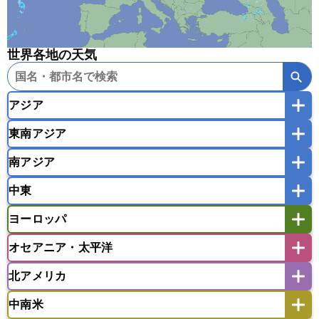
世界各地の天気
アジア
東南アジア
韓国
中国
台湾
香港
マカオ
南アジア
モンゴル
北朝鮮
インドネシア
カンボジア
シンガポール
中東
タイ
フィリピン
ブルネイ
ベトナム
インド
スリランカ
ネパール
マレーシア
ミャンマー
ヨーロッパ
バングラデシュ
パキスタン
ブータン王国
アフガニスタン
アラブ首長国連邦
イエメン
ラオス人民民主共和国
東ティモール民主共和国
モルディブ
オセアニア・太平洋
イスラエル
イラク
イラン
アイスランド
アイルランド
ウズベキスタン
オマーン
カザフスタン
北アメリカ
アゼルバイジャン
アルバニア
アルメニア
アメリカ領サモア
オーストラリア
キリバス
カタール
キプロス
キルギス
イギリス
イタリア
ウクライナ
中南米
クック諸島
グアム
サイパン
クウェート
サウジアラビア
シリア
アメリカ
アラスカ
カナダ
エストニア
オランダ
オーストリア