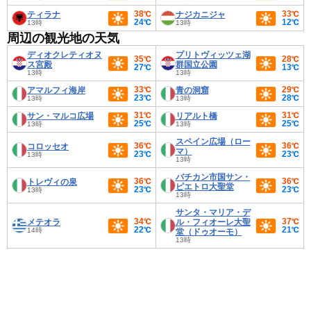
38℃
33℃
ティラナ
ナジカニジャ
24℃
12℃
13時
13時
周辺の観光地の天気
ディオクレティオヌ
プリトヴィッツェ湖
35℃
28℃
ス宮殿
群国立公園
27℃
13℃
13時
13時
33℃
29℃
アマルフィ海岸
青の洞窟
23℃
28℃
13時
13時
31℃
31℃
サン・マルコ広場
リアルト橋
25℃
25℃
13時
13時
スペイン広場（ロー
36℃
36℃
コロッセオ
マ）
23℃
23℃
13時
13時
バチカン市国サン・
36℃
36℃
トレヴィの泉
ピエトロ大聖堂
23℃
23℃
13時
13時
サンタ・マリア・デ
34℃
37℃
メテオラ
ル・フィオーレ大聖
22℃
21℃
14時
堂（ドゥオーモ）
13時