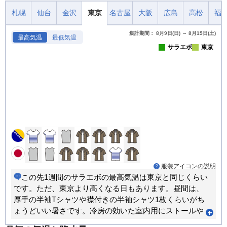
札幌
仙台
金沢
東京
名古屋
大阪
広島
高松
福
集計期間： 8月9日(日) ～ 8月15日(土)
最高気温
最低気温
サラエボ
東京
服装アイコンの説明
この先1週間のサラエボの最高気温は東京と同じくらい
です。ただ、東京より高くなる日もあります。昼間は、
厚手の半袖Tシャツや襟付きの半袖シャツ1枚くらいがち
ょうどいい暑さです。冷房の効いた室内用にストールや
カーディガンなどがあると重宝します。朝晩と昼間では