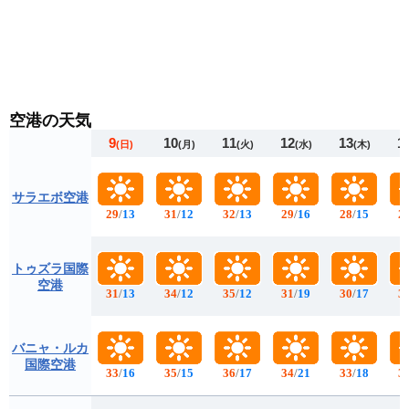
空港の天気
9
10
11
12
13
1
(日)
(月)
(火)
(水)
(木)
サラエボ空港
29
/
13
31
/
12
32
/
13
29
/
16
28
/
15
2
トゥズラ国際
空港
31
/
13
34
/
12
35
/
12
31
/
19
30
/
17
3
バニャ・ルカ
国際空港
33
/
16
35
/
15
36
/
17
34
/
21
33
/
18
3