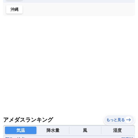
メキシコ
ブルンジ共和国
ベナン
ボツワナ
沖縄
マダガスカル
マラウイ共和国
マリ
モザンビーク
モロッコ
モーリシャス共和国
モーリタニア
リビア
リベリア共和国
ルワンダ共和国
レソト王国
中央アフリカ共和国
南アフリカ共和国
南スーダン
赤道ギニア共和国
アメダスランキング
もっと見る
気温
降水量
風
湿度