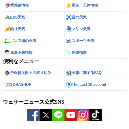
紫外線情報
星空・天体情報
山の天気
空の天気
釣り天気
マリン天気
ゴルフ場の天気
スポーツ天気
風邪予防指数
乾燥指数
便利なメニュー
予報精度向上の取り組み
予報に関するFAQ
SORASHOP
The Last 10-second
ウェザーニュース公式SNS