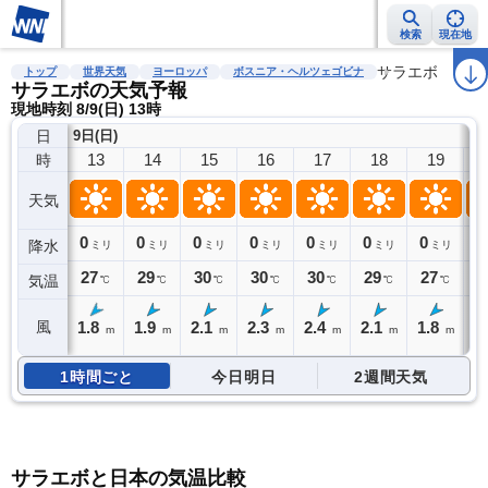
検索
現在地
雨雲レーダー
台風情報
地震情報
警報・注意報
サラエボ
2週間天気
ラ
トップ
世界天気
ヨーロッパ
ボスニア・ヘルツェゴビナ
サラエボの天気予報
現地時刻 8/9(日) 13時
日
9日(日)
13
14
15
16
17
18
19
時
天気
0
0
0
0
0
0
0
0
降水
ミリ
ミリ
ミリ
ミリ
ミリ
ミリ
ミリ
27
29
30
30
30
29
27
2
気温
℃
℃
℃
℃
℃
℃
℃
1.8
1.9
2.1
2.3
2.4
2.1
1.8
1
風
m
m
m
m
m
m
m
1時間ごと
今日明日
2週間天気
サラエボと日本の気温比較