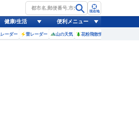
現在地
健康/生活
便利メニュー
風レーダー
雷レーダー
山の天気
花粉飛散情報
世界天気
7日(金)
3
0
1
2
3
4
5
6
7
1
1
1
1
1
1
1
1
リ
ミリ
ミリ
ミリ
ミリ
ミリ
ミリ
ミリ
ミリ
26
26
26
26
26
26
26
26
℃
℃
℃
℃
℃
℃
℃
℃
℃
2
2
2
2
2
2.1
2.2
2.1
m
m
m
m
m
m
m
m
m