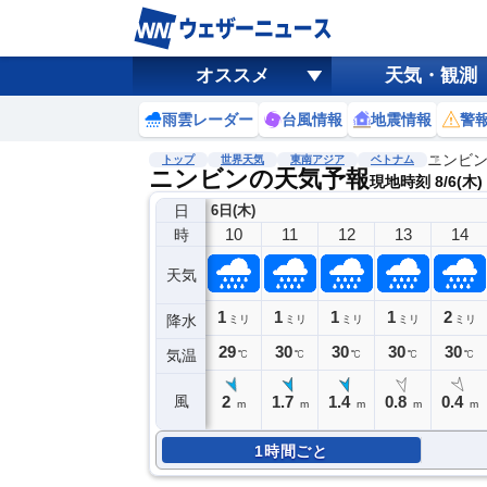
オススメ
天気・観測
雨雲レーダー
台風情報
地震情報
警
ニンビ
トップ
世界天気
東南アジア
ベトナム
ニンビンの天気予報
現地時刻 8/6(木)
日
6日(木)
10
11
12
13
14
時
天気
1
1
1
1
2
降水
ミリ
ミリ
ミリ
ミリ
ミリ
29
30
30
30
30
気温
℃
℃
℃
℃
℃
2
1.7
1.4
0.8
0.4
風
m
m
m
m
m
1時間ごと