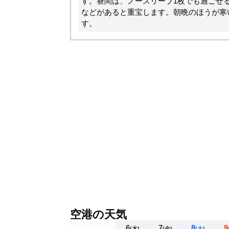
す。昼間は、ノースリーブ1枚でも過ごせ
などがあると重宝します。朝晩のほうが寒
す。
空港の天気
6
7
8
9
(木)
(金)
(土)