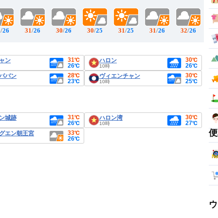
1
/
26
31
/
26
30
/
26
30
/
25
31
/
25
31
/
26
32
/
26
31℃
30℃
ャン
ハロン
26℃
26℃
10時
28℃
30℃
パバン
ヴィエンチャン
23℃
25℃
10時
31℃
30℃
ン城跡
ハロン湾
26℃
27℃
10時
便
33℃
グエン朝王宮
26℃
ウ