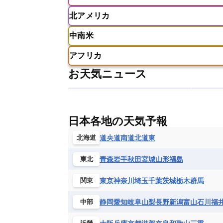
アイスランド
アイルランド
ア
クウェート
サウジアラビア
シ
北アメリカ
イギリス
イタリア
ウクライナ
アメリカ領サモア
オーストラリア
バーレーン
ヨルダン
レバノン
ギリシャ
クロアチア
コソボ
中南米
サモア独立国
ソロモン諸島
タ
アメリカ
アラスカ
カナダ
スイス
スウェーデン
スペイン
ニューカレドニア
ニュージーラン
アフリカ
チェコ
デンマーク
ドイツ
アメリカ領バージン諸島
アルゼン
パラオ
フィジー
マーシャル諸
お天気ニュース
フィンランド
フランス
ブルガ
エクアドル
エルサルバドル
ガ
アルジェリア
アンゴラ
ウガン
ボスニア・ヘルツェゴビナ
ポルト
グレナダ
ケイマン諸島
コスタ
エリトリア国
カメルーン
カー
モルドバ
モンテネグロ
ラトビ
セントクリストファー・ネービス
ギニア
ギニアビサウ共和国
ケ
ルクセンブルク
ルーマニア
ロ
チリ
トリニダード・トバゴ
ド
日本各地の天気予報
コンゴ民主共和国
コートジボワー
ハイチ共和国
バハマ
バルバド
シエラレオネ共和国
ジブチ共和国
道央
道南
道北
道東
北海道
ブラジル
プエルトリコ
ベネズ
セントヘレナ諸島
セーシェル
青森
岩手
秋田
宮城
山形
福島
東北
ボリビア
マルティニーク
メキ
チュニジア
トーゴ
ナイジェリ
ブルキナファソ
ブルンジ共和国
東京
神奈川
埼玉
千葉
茨城
栃木
群馬
関東
マラウイ共和国
マリ
モザンビ
静岡
愛知
岐阜
山梨
長野
新潟
富山
石川
福
中部
モーリタニア
リビア
リベリア
中央アフリカ共和国
南アフリカ共