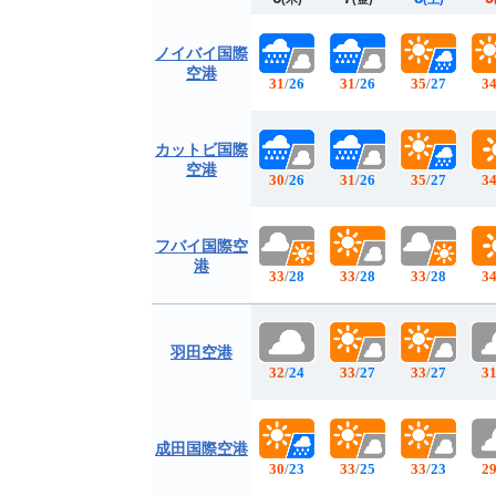
ノイバイ国際
空港
31
/
26
31
/
26
35
/
27
3
カットビ国際
空港
30
/
26
31
/
26
35
/
27
3
フバイ国際空
港
33
/
28
33
/
28
33
/
28
3
羽田空港
32
/
24
33
/
27
33
/
27
3
成田国際空港
30
/
23
33
/
25
33
/
23
2