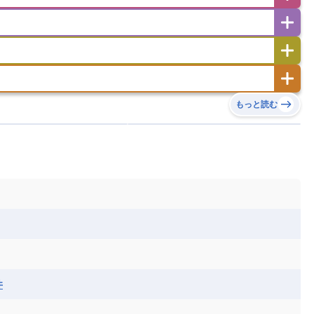
ゼルバイジャン
アルバニア
アルメニア
リア
タジキスタン
トルクメニスタン
トルコ
エストニア
オランダ
オーストリア
キリバス
クック諸島
グアム
サイパン
サンマリノ共和国
ジブラルタル
ジョージア
ヒチ
ツバル
トンガ
ナウル共和国
ニウエ
バーミューダ諸島
スロバキア
スロベニア共和国
セルビア
ド
ハワイ
バヌアツ
パプアニューギニア
ノルウェー
ハンガリー
バチカン市国
チン
アンティグア・バーブーダ
ウルグアイ
島
ミクロネシア連邦
ワリス・フテュナ
リア
ベラルーシ
ベルギー
もっと読む
イアナ
キューバ
グアテマラ
グアドループ
ダ
エジプト
エスワティニ王国
エチオピア
ガル
ポーランド
マルタ
モナコ公国
リカ
コロンビア
ジャマイカ
スリナム
ボベルデ
ガボン
ガンビア
ガーナ共和国
ア
リトアニア
リヒテンシュタイン
セントビンセント及びグレナディーン諸島
セントルシア
ニア
コモロ連合
コンゴ共和国
シア
北マケドニア
ミニカ共和国
ドミニカ国
ニカラグア共和国
ル
サントメ・プリンシペ民主共和国
ザンビア共和国
ス
パナマ
パラグアイ
フランス領ギアナ
ジンバブエ
スーダン
セネガル
エラ
ベリーズ
ペルー
ホンジュラス
ソマリア連邦共和国
タンザニア
チャド
シコ
ア連邦共和国
ナミビア
ニジェール
ベナン
ボツワナ
マダガスカル
ーク
モロッコ
モーリシャス共和国
井
共和国
ルワンダ共和国
レソト王国
和国
南スーダン
赤道ギニア共和国