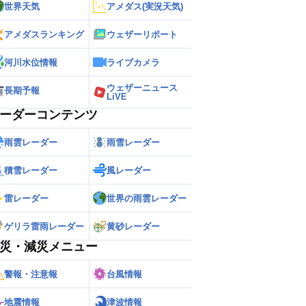
世界天気
アメダス(実況天気)
アメダスランキング
ウェザーリポート
河川水位情報
ライブカメラ
ウェザーニュース
長期予報
LiVE
ーダーコンテンツ
雨雲レーダー
雨雪レーダー
積雪レーダー
風レーダー
雷レーダー
世界の雨雲レーダー
ゲリラ雷雨レーダー
黄砂レーダー
災・減災メニュー
警報・注意報
台風情報
地震情報
津波情報