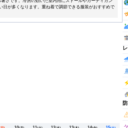
る暑さです。冷房の効いた室内用にストールやカーディガン
い日が多くなります。重ね着で調節できる服装がおすすめで
レ
防
10
11
12
13
14
15
(日)
(月)
(火)
(水)
(木)
(金)
(土)