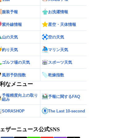
服装予報
お洗濯情報
紫外線情報
星空・天体情報
山の天気
空の天気
釣り天気
マリン天気
ゴルフ場の天気
スポーツ天気
風邪予防指数
乾燥指数
利なメニュー
予報精度向上の取り
予報に関するFAQ
組み
SORASHOP
The Last 10-second
ェザーニュース公式SNS