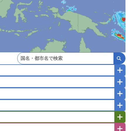
マカオ
モンゴル
北朝鮮
ガポール
タイ
フィリピン
ブルネイ
ー
ラオス人民民主共和国
東ティモール民主共和国
バングラデシュ
パキスタン
ブータン王国
イエメン
イスラエル
イラク
イラン
フスタン
カタール
キプロス
キルギス