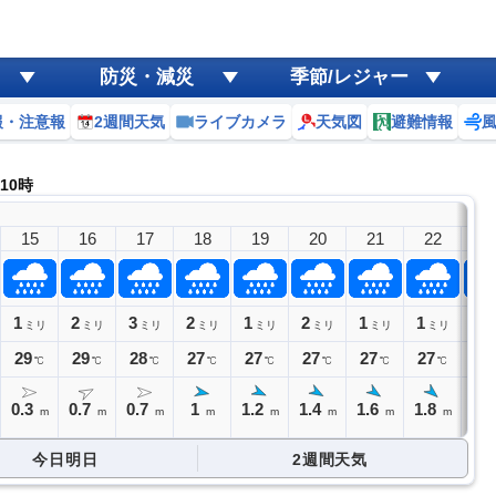
防災・減災
季節/レジャー
報・注意報
2週間天気
ライブカメラ
天気図
避難情報
ン
 10時
15
16
17
18
19
20
21
22
2
1
2
3
2
1
2
1
1
1
ミリ
ミリ
ミリ
ミリ
ミリ
ミリ
ミリ
ミリ
ミ
29
29
28
27
27
27
27
27
26
℃
℃
℃
℃
℃
℃
℃
℃
0.3
0.7
0.7
1
1.2
1.4
1.6
1.8
2
m
m
m
m
m
m
m
m
今日明日
2週間天気