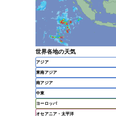
世界各地の天気
アジア
東南アジア
韓国
中国
台湾
香港
南アジア
インドネシア
カンボジア
シン
中東
ベトナム
マレーシア
ミャンマ
インド
スリランカ
ネパール
ヨーロッパ
モルディブ
アフガニスタン
アラブ首長国連邦
オセアニア・太平洋
ウズベキスタン
オマーン
カザ