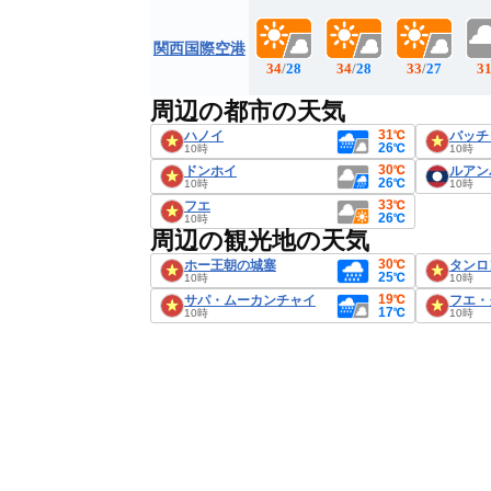
関西国際空港
34
/
28
34
/
28
33
/
27
3
周辺の都市の天気
31℃
ハノイ
バッチ
26℃
10時
10時
30℃
ドンホイ
ルアン
26℃
10時
10時
33℃
フエ
26℃
10時
周辺の観光地の天気
30℃
ホー王朝の城塞
タンロ
25℃
10時
10時
19℃
サパ・ムーカンチャイ
フエ・
17℃
10時
10時