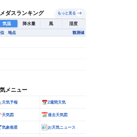
メダスランキング
もっと見る
気温
降水量
風
湿度
順位
地点
観測値
気メニュー
天気予報
2週間天気
天気図
過去天気図
気象衛星
お天気ニュース