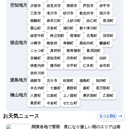
空知地方
夕張市
岩見沢市
美唄市
芦別市
赤平市
三笠市
滝川市
砂川市
歌志内市
深川市
南幌町
奈井江町
上砂川町
由仁町
長沼町
栗山町
月形町
浦臼町
新十津川町
妹背牛町
秩父別町
雨竜町
北竜町
沼田町
後志地方
小樽市
島牧村
寿都町
黒松内町
蘭越町
ニセコ町
真狩村
留寿都村
喜茂別町
京極町
倶知安町
共和町
岩内町
泊村
神恵内村
積丹町
古平町
仁木町
余市町
赤井川村
渡島地方
函館市
北斗市
松前町
福島町
知内町
木古内町
七飯町
鹿部町
森町
長万部町
檜山地方
八雲町
江差町
上ノ国町
厚沢部町
乙部町
奥尻町
今金町
せたな町
お天気ニュース
もっと読む
関東各地で雷雨 夜になり激しい雨のエリアは南