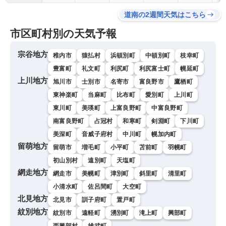
道南の2週間天気はこちら
市区町村別の天気予報
宗谷地方
稚内市
猿払村
浜頓別町
中頓別町
枝幸町
豊富町
礼文町
利尻町
利尻富士町
幌延町
上川地方
旭川市
士別市
名寄市
富良野市
鷹栖町
東神楽町
当麻町
比布町
愛別町
上川町
東川町
美瑛町
上富良野町
中富良野町
南富良野町
占冠村
和寒町
剣淵町
下川町
美深町
音威子府村
中川町
幌加内町
留萌地方
留萌市
増毛町
小平町
苫前町
羽幌町
初山別村
遠別町
天塩町
網走地方
網走市
美幌町
津別町
斜里町
清里町
小清水町
佐呂間町
大空町
北見地方
北見市
訓子府町
置戸町
紋別地方
紋別市
遠軽町
湧別町
滝上町
興部町