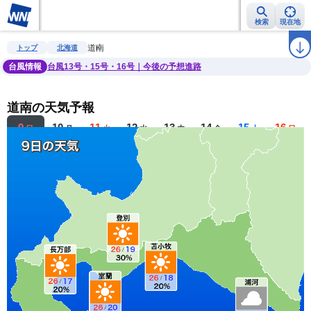
検索
現在地
雨雲レーダー
台風情報
地震情報
警報・注意報
2週間天気
ラ
道南
トップ
北海道
台風情報
台風13号・15号・16号｜今後の予想進路
道南の天気予報
9
10
11
12
13
14
15
16
日
月
火
水
木
金
土
日