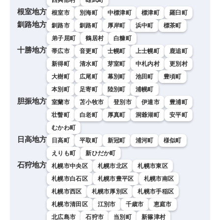
西興部村
雄武町
根室地方
根室市
別海町
中標津町
標津町
羅臼町
釧路地方
釧路市
釧路町
厚岸町
浜中町
標茶町
弟子屈町
鶴居村
白糠町
十勝地方
帯広市
音更町
士幌町
上士幌町
鹿追町
新得町
清水町
芽室町
中札内村
更別村
大樹町
広尾町
幕別町
池田町
豊頃町
本別町
足寄町
陸別町
浦幌町
胆振地方
室蘭市
苫小牧市
登別市
伊達市
豊浦町
壮瞥町
白老町
厚真町
洞爺湖町
安平町
むかわ町
日高地方
日高町
平取町
新冠町
浦河町
様似町
えりも町
新ひだか町
石狩地方
札幌市中央区
札幌市北区
札幌市東区
札幌市白石区
札幌市豊平区
札幌市南区
札幌市西区
札幌市厚別区
札幌市手稲区
札幌市清田区
江別市
千歳市
恵庭市
北広島市
石狩市
当別町
新篠津村