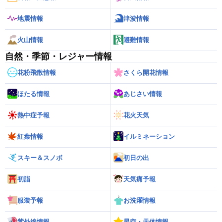
地震情報
津波情報
火山情報
避難情報
自然・季節・レジャー情報
花粉飛散情報
さくら開花情報
ほたる情報
あじさい情報
熱中症予報
花火天気
紅葉情報
イルミネーション
スキー＆スノボ
初日の出
初詣
天気痛予報
服装予報
お洗濯情報
紫外線情報
星空・天体情報