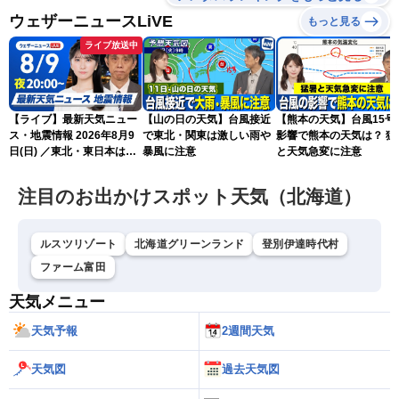
ウェザーニュースLiVE
もっと見る
ライブ放送中
【ライブ】最新天気ニュー
【山の日の天気】台風接近
【熊本の天気】台風15号
ス・地震情報 2026年8月9
で東北・関東は激しい雨や
影響で熊本の天気は？ 猛
日(日) ／東北・東日本は急
暴風に注意
と天気急変に注意
な雷雨に注意〈ウェザーニ
ュースLiVEムーン・駒木結
注目のお出かけスポット天気（北海道）
衣／芳野達郎〉
ルスツリゾート
北海道グリーンランド
登別伊達時代村
ファーム富田
天気メニュー
天気予報
2週間天気
天気図
過去天気図