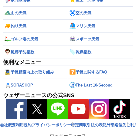
山の天気
空の天気
釣り天気
マリン天気
ゴルフ場の天気
スポーツ天気
風邪予防指数
乾燥指数
便利なメニュー
予報精度向上の取り組み
予報に関するFAQ
SORASHOP
The Last 10-Second
ウェザーニュースの公式SNS
会社概要
利用規約
プライバシーポリシー
特定商取引法の表記
外部送信先
ご利
ウェザーニュース