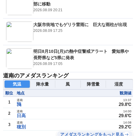
部に移動
2026.08.09 20:21
大阪市街地でもゲリラ雷雨に 巨大な雨柱が出現
2026.08.09 17:25
明日8月10日(月)の熱中症警戒アラート 愛知県や
長野県など5県に発表
2026.08.09 17:05
道南のアメダスランキング
気温
降水量
風
降雪量
湿度
順位
地点
観測値
道南
13:37
1
鶉
29.8℃
道南
14:00
2
日高
29.6℃
道南
14:08
3
穂別
29.2℃
アメダスランキングをもっと見る