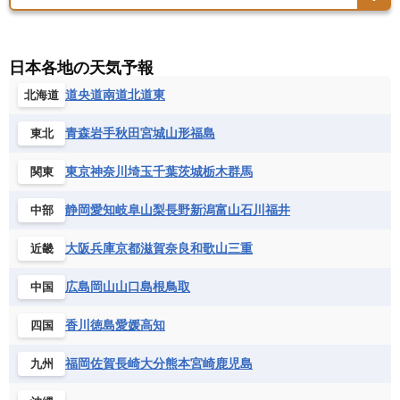
アメリカ領バージン諸島
アルゼンチン
ツバル
トンガ
ナウル共和国
ニウエ
バーレーン
ヨルダン
レバノン
サンマリノ共和国
ジブラルタル
ジョージア
アンティグア・バーブーダ
ウルグアイ
ニューカレドニア
ニュージーランド
ハワイ
アルジェリア
アンゴラ
ウガンダ
スイス
スウェーデン
スペイン
エクアドル
エルサルバドル
ガイアナ
バヌアツ
パプアニューギニア
パラオ
エジプト
エスワティニ王国
エチオピア
日本各地の天気予報
スロバキア
スロベニア共和国
セルビア
キューバ
グアテマラ
グアドループ
フィジー
マーシャル諸島
ミクロネシア連邦
エリトリア国
カメルーン
カーボベルデ
道央
道南
道北
道東
北海道
チェコ
デンマーク
ドイツ
ノルウェー
グレナダ
ケイマン諸島
コスタリカ
ワリス・フテュナ
ガボン
ガンビア
ガーナ共和国
ギニア
ハンガリー
バチカン市国
フィンランド
コロンビア
ジャマイカ
スリナム
青森
岩手
秋田
宮城
山形
福島
東北
ギニアビサウ共和国
ケニア
コモロ連合
フランス
ブルガリア
ベラルーシ
セントクリストファー・ネービス
コンゴ共和国
コンゴ民主共和国
ベルギー
ボスニア・ヘルツェゴビナ
東京
神奈川
埼玉
千葉
茨城
栃木
群馬
関東
セントビンセント及びグレナディーン諸島
コートジボワール
ポルトガル
ポーランド
マルタ
セントルシア
チリ
トリニダード・トバゴ
静岡
愛知
岐阜
山梨
長野
新潟
富山
石川
福井
中部
サントメ・プリンシペ民主共和国
ザンビア共和国
モナコ公国
モルドバ
モンテネグロ
ドミニカ共和国
ドミニカ国
シエラレオネ共和国
ジブチ共和国
ラトビア
リトアニア
リヒテンシュタイン
大阪
兵庫
京都
滋賀
奈良
和歌山
三重
近畿
ニカラグア共和国
ハイチ共和国
バハマ
ジンバブエ
スーダン
セネガル
ルクセンブルク
ルーマニア
ロシア
バルバドス
パナマ
パラグアイ
広島
岡山
山口
島根
鳥取
中国
セントヘレナ諸島
セーシェル
北マケドニア
フランス領ギアナ
ブラジル
プエルトリコ
ソマリア連邦共和国
タンザニア
チャド
香川
徳島
愛媛
高知
四国
ベネズエラ
ベリーズ
ペルー
チュニジア
トーゴ
ナイジェリア連邦共和国
ホンジュラス
ボリビア
マルティニーク
福岡
佐賀
長崎
大分
熊本
宮崎
鹿児島
九州
ナミビア
ニジェール
ブルキナファソ
メキシコ
ブルンジ共和国
ベナン
ボツワナ