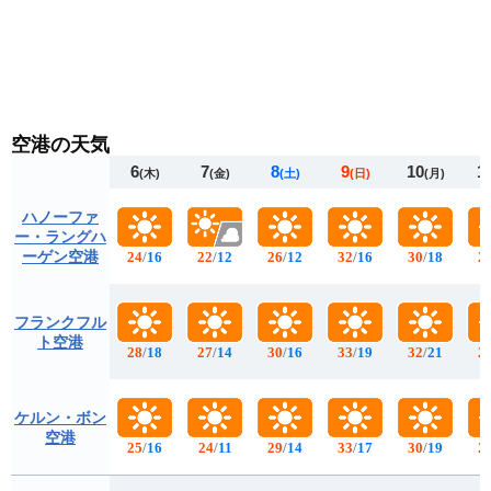
空港の天気
6
7
8
9
10
1
(木)
(金)
(土)
(日)
(月)
ハノーファ
ー・ラングハ
ーゲン空港
24
/
16
22
/
12
26
/
12
32
/
16
30
/
18
2
フランクフル
ト空港
28
/
18
27
/
14
30
/
16
33
/
19
32
/
21
2
ケルン・ボン
空港
25
/
16
24
/
11
29
/
14
33
/
17
30
/
19
2