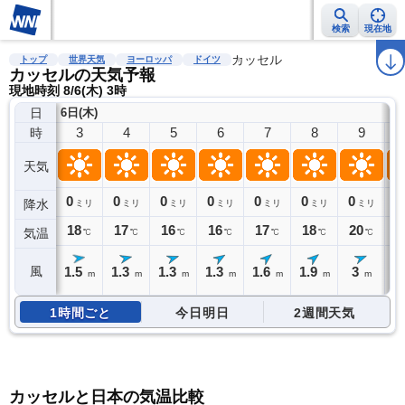
検索
現在地
雨雲レーダー
台風情報
地震情報
カッセル
警報・注意報
2週間天気
ラ
トップ
世界天気
ヨーロッパ
ドイツ
カッセルの天気予報
現地時刻 8/6(木) 3時
日
6日(木)
3
4
5
6
7
8
9
時
天気
0
0
0
0
0
0
0
0
降水
ミリ
ミリ
ミリ
ミリ
ミリ
ミリ
ミリ
18
17
16
16
17
18
20
2
気温
℃
℃
℃
℃
℃
℃
℃
1.5
1.3
1.3
1.3
1.6
1.9
3
3
風
m
m
m
m
m
m
m
1時間ごと
今日明日
2週間天気
カッセルと日本の気温比較