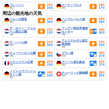
23℃
28℃
ブレーメン
ローテンブルク
15℃
17℃
3時
3時
周辺の観光地の天気
25℃
29℃
ケルン大聖堂
ハイデルベルク城
16℃
18℃
3時
3時
デ・ホーヘ・フェル
ワッデン海世界遺産
23℃
19℃
ウェ国立公園
センター
13℃
16℃
3時
3時
アムステルダム国立
21℃
21℃
デ・ハール城
美術館
15℃
15℃
3時
3時
20℃
28℃
キューケンホフ公園
プラハ城
16℃
21℃
3時
3時
27℃
22℃
スタニスラス広場
ヴィース巡礼教会
15℃
17℃
3時
3時
ノイシュヴァンシュ
19℃
29℃
チューリッヒ動物園
タイン城
14℃
20℃
3時
3時