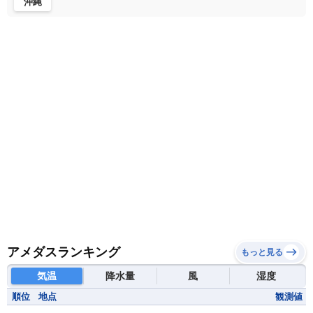
沖縄
マダガスカル
マラウイ共和国
マリ
モザンビーク
モロッコ
モーリシャス共和国
モーリタニア
リビア
リベリア共和国
ルワンダ共和国
レソト王国
中央アフリカ共和国
南アフリカ共和国
南スーダン
赤道ギニア共和国
アメダスランキング
もっと見る
気温
降水量
風
湿度
順位
地点
観測値