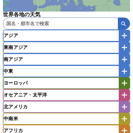
世界各地の天気
アジア
東南アジア
韓国
中国
台湾
香港
マカオ
南アジア
モンゴル
北朝鮮
インドネシア
カンボジア
シンガポール
中東
タイ
フィリピン
ブルネイ
ベトナム
インド
スリランカ
ネパール
マレーシア
ミャンマー
ヨーロッパ
バングラデシュ
パキスタン
ブータン王国
アフガニスタン
アラブ首長国連邦
イエメン
ラオス人民民主共和国
東ティモール民主共和国
モルディブ
オセアニア・太平洋
イスラエル
イラク
イラン
アイスランド
アイルランド
ウズベキスタン
オマーン
カザフスタン
北アメリカ
アゼルバイジャン
アルバニア
アルメニア
アメリカ領サモア
オーストラリア
キリバス
カタール
キプロス
キルギス
イギリス
イタリア
ウクライナ
中南米
クック諸島
グアム
サイパン
クウェート
サウジアラビア
シリア
アメリカ
アラスカ
カナダ
エストニア
オランダ
オーストリア
サモア独立国
ソロモン諸島
タヒチ
タジキスタン
トルクメニスタン
トルコ
アフリカ
バーミューダ諸島
ギリシャ
クロアチア
コソボ