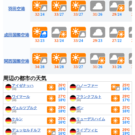
羽田空港
32
/
24
33
/
27
33
/
27
31
/
26
29
/
24
2
成田国際空港
32
/
23
32
/
24
33
/
24
29
/
23
27
/
22
2
関西国際空港
34
/
28
34
/
28
33
/
27
31
/
26
31
/
26
3
周辺の都市の天気
26℃
25℃
アイゼナッハ
ハノーファー
16℃
16℃
3時
3時
27℃
29℃
ワイマール
フランクフルト
18℃
17℃
3時
3時
29℃
25℃
ヴュルツブルク
ボン
18℃
16℃
3時
3時
25℃
27℃
ケルン
リューデスハイム
16℃
16℃
3時
3時
25℃
29℃
デュッセルドルフ
ライプツィヒ
16℃
19℃
3時
3時