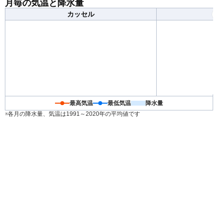
月毎の気温と降水量
さい。
カッセル
最高気温
最低気温
降水量
※各月の降水量、気温は1991～2020年の平均値です