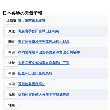
サンマリノ共和国
ジブラルタル
ジョージア
アンティグア・バーブーダ
ウルグアイ
ニューカレドニア
ニュージーランド
ハワイ
アルジェリア
アンゴラ
ウガンダ
スイス
スウェーデン
スペイン
エクアドル
エルサルバドル
ガイアナ
バヌアツ
パプアニューギニア
パラオ
エジプト
エスワティニ王国
エチオピア
日本各地の天気予報
スロバキア
スロベニア共和国
セルビア
キューバ
グアテマラ
グアドループ
フィジー
マーシャル諸島
ミクロネシア連邦
エリトリア国
カメルーン
カーボベルデ
道央
道南
道北
道東
北海道
チェコ
デンマーク
ドイツ
ノルウェー
グレナダ
ケイマン諸島
コスタリカ
ワリス・フテュナ
ガボン
ガンビア
ガーナ共和国
ギニア
ハンガリー
バチカン市国
フィンランド
コロンビア
ジャマイカ
スリナム
青森
岩手
秋田
宮城
山形
福島
東北
ギニアビサウ共和国
ケニア
コモロ連合
フランス
ブルガリア
ベラルーシ
セントクリストファー・ネービス
コンゴ共和国
コンゴ民主共和国
ベルギー
ボスニア・ヘルツェゴビナ
東京
神奈川
埼玉
千葉
茨城
栃木
群馬
関東
セントビンセント及びグレナディーン諸島
コートジボワール
ポルトガル
ポーランド
マルタ
セントルシア
チリ
トリニダード・トバゴ
静岡
愛知
岐阜
山梨
長野
新潟
富山
石川
福井
中部
サントメ・プリンシペ民主共和国
ザンビア共和国
モナコ公国
モルドバ
モンテネグロ
ドミニカ共和国
ドミニカ国
シエラレオネ共和国
ジブチ共和国
ラトビア
リトアニア
リヒテンシュタイン
大阪
兵庫
京都
滋賀
奈良
和歌山
三重
近畿
ニカラグア共和国
ハイチ共和国
バハマ
ジンバブエ
スーダン
セネガル
ルクセンブルク
ルーマニア
ロシア
バルバドス
パナマ
パラグアイ
広島
岡山
山口
島根
鳥取
中国
セントヘレナ諸島
セーシェル
北マケドニア
フランス領ギアナ
ブラジル
プエルトリコ
ソマリア連邦共和国
タンザニア
チャド
香川
徳島
愛媛
高知
四国
ベネズエラ
ベリーズ
ペルー
チュニジア
トーゴ
ナイジェリア連邦共和国
ホンジュラス
ボリビア
マルティニーク
福岡
佐賀
長崎
大分
熊本
宮崎
鹿児島
九州
ナミビア
ニジェール
ブルキナファソ
メキシコ
ブルンジ共和国
ベナン
ボツワナ
沖縄
マダガスカル
マラウイ共和国
マリ