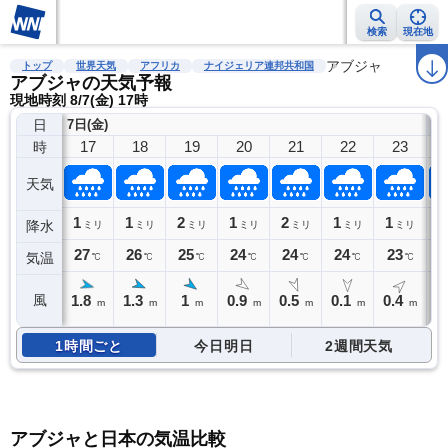
検索
現在地
雨雲レーダー
台風情報
地震情報
警報・注意報
アブジャ
2週間天気
ラ
トップ
世界天気
アフリカ
ナイジェリア連邦共和国
アブジャの天気予報
現地時刻 8/7(金) 17時
日
7日(金)
8
17
18
19
20
21
22
23
時
天気
1
1
2
1
2
1
1
1
降水
ミリ
ミリ
ミリ
ミリ
ミリ
ミリ
ミリ
27
26
25
24
24
24
23
2
気温
℃
℃
℃
℃
℃
℃
℃
1.8
1.3
1
0.9
0.5
0.1
0.4
0
風
m
m
m
m
m
m
m
1時間ごと
今日明日
2週間天気
アブジャと日本の気温比較