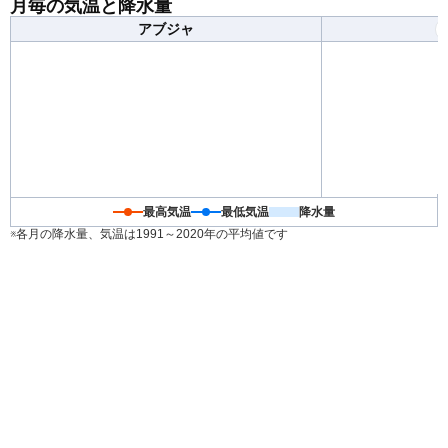
月毎の気温と降水量
い日が多くなります。重ね着で調節できる服装がおすす
アブジャ
めです。
最高気温
最低気温
降水量
※各月の降水量、気温は1991～2020年の平均値です