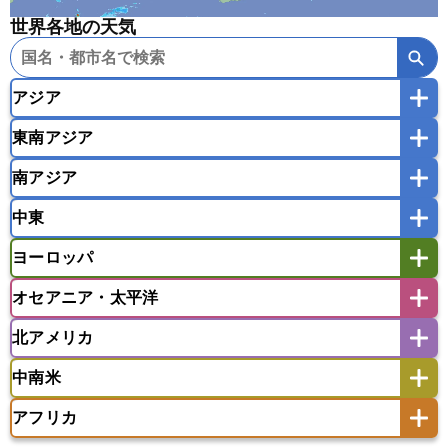
世界各地の天気
アジア
東南アジア
韓国
中国
台湾
香港
マカオ
南アジア
モンゴル
北朝鮮
インドネシア
カンボジア
シンガポール
中東
タイ
フィリピン
ブルネイ
ベトナム
インド
スリランカ
ネパール
マレーシア
ミャンマー
ヨーロッパ
バングラデシュ
パキスタン
ブータン王国
アフガニスタン
アラブ首長国連邦
イエメン
ラオス人民民主共和国
東ティモール民主共和国
モルディブ
オセアニア・太平洋
イスラエル
イラク
イラン
アイスランド
アイルランド
ウズベキスタン
オマーン
カザフスタン
北アメリカ
アゼルバイジャン
アルバニア
アルメニア
アメリカ領サモア
オーストラリア
キリバス
カタール
キプロス
キルギス
イギリス
イタリア
ウクライナ
中南米
クック諸島
グアム
サイパン
クウェート
サウジアラビア
シリア
アメリカ
アラスカ
カナダ
エストニア
オランダ
オーストリア
サモア独立国
ソロモン諸島
タヒチ
タジキスタン
トルクメニスタン
トルコ
アフリカ
バーミューダ諸島
ギリシャ
クロアチア
コソボ
アメリカ領バージン諸島
アルゼンチン
ツバル
トンガ
ナウル共和国
ニウエ
バーレーン
ヨルダン
レバノン