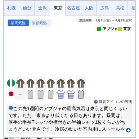
札幌
仙台
金沢
東京
名古屋
大阪
広島
高松
福
集計期間： 8月7日(金) ～ 8月13日(木)
最高気温
最低気温
アブジャ
東京
服装アイコンの説明
この先1週間のアブジャの最高気温は東京と同じくらい
です。ただ、東京より低くなる日もあります。昼間は、
厚手の半袖Tシャツや襟付きの半袖シャツ1枚くらいがち
ょうどいい暑さです。冷房の効いた室内用にストールや
カーディガンなどがあると重宝します。朝晩のほうが寒