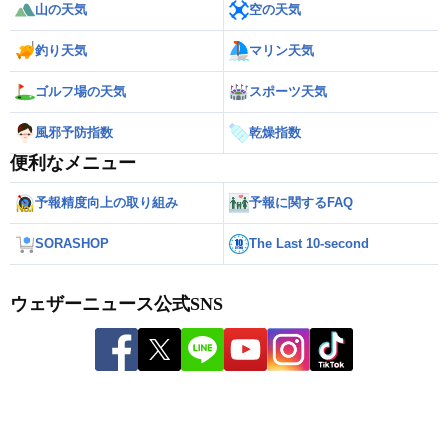
山の天気
空の天気
釣り天気
マリン天気
ゴルフ場の天気
スポーツ天気
風邪予防指数
乾燥指数
便利なメニュー
予報精度向上の取り組み
予報に関するFAQ
SORASHOP
The Last 10-second
ウェザーニュース公式SNS