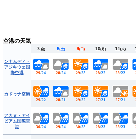
空港の天気
7
8
9
10
11
1
(金)
(土)
(日)
(月)
(火)
ンナムディ・
アジキウェ国
際空港
29
/
24
28
/
24
29
/
23
28
/
22
28
/
22
2
カドゥナ空港
29
/
22
28
/
21
29
/
22
27
/
21
27
/
21
2
アカヌ・アイ
ビアム国際空
港
30
/
24
29
/
24
30
/
23
28
/
23
28
/
23
2