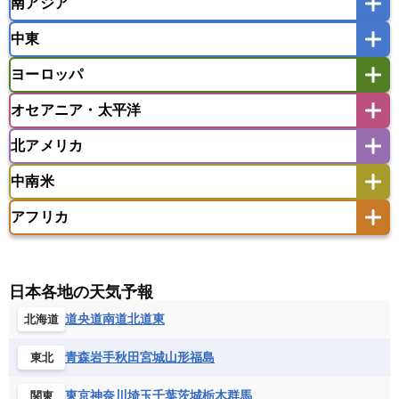
南アジア
モンゴル
北朝鮮
インドネシア
カンボジア
シンガポール
中東
タイ
フィリピン
ブルネイ
ベトナム
インド
スリランカ
ネパール
マレーシア
ミャンマー
ヨーロッパ
バングラデシュ
パキスタン
ブータン王国
アフガニスタン
アラブ首長国連邦
イエメン
ラオス人民民主共和国
東ティモール民主共和国
モルディブ
オセアニア・太平洋
イスラエル
イラク
イラン
アイスランド
アイルランド
ウズベキスタン
オマーン
カザフスタン
北アメリカ
アゼルバイジャン
アルバニア
アルメニア
アメリカ領サモア
オーストラリア
キリバス
カタール
キプロス
キルギス
イギリス
イタリア
ウクライナ
中南米
クック諸島
グアム
サイパン
クウェート
サウジアラビア
シリア
アメリカ
アラスカ
カナダ
エストニア
オランダ
オーストリア
サモア独立国
ソロモン諸島
タヒチ
タジキスタン
トルクメニスタン
トルコ
アフリカ
バーミューダ諸島
ギリシャ
クロアチア
コソボ
アメリカ領バージン諸島
アルゼンチン
ツバル
トンガ
ナウル共和国
ニウエ
バーレーン
ヨルダン
レバノン
サンマリノ共和国
ジブラルタル
ジョージア
アンティグア・バーブーダ
ウルグアイ
ニューカレドニア
ニュージーランド
ハワイ
アルジェリア
アンゴラ
ウガンダ
スイス
スウェーデン
スペイン
エクアドル
エルサルバドル
ガイアナ
バヌアツ
パプアニューギニア
パラオ
エジプト
エスワティニ王国
エチオピア
日本各地の天気予報
スロバキア
スロベニア共和国
セルビア
キューバ
グアテマラ
グアドループ
フィジー
マーシャル諸島
ミクロネシア連邦
エリトリア国
カメルーン
カーボベルデ
道央
道南
道北
道東
北海道
チェコ
デンマーク
ドイツ
ノルウェー
グレナダ
ケイマン諸島
コスタリカ
ワリス・フテュナ
ガボン
ガンビア
ガーナ共和国
ギニア
ハンガリー
バチカン市国
フィンランド
コロンビア
ジャマイカ
スリナム
青森
岩手
秋田
宮城
山形
福島
東北
ギニアビサウ共和国
ケニア
コモロ連合
フランス
ブルガリア
ベラルーシ
セントクリストファー・ネービス
コンゴ共和国
コンゴ民主共和国
ベルギー
ボスニア・ヘルツェゴビナ
東京
神奈川
埼玉
千葉
茨城
栃木
群馬
関東