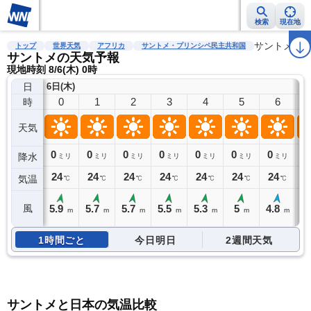
検索
現在地
雨雲レーダー
台風情報
地震情報
警報・注意報
2週間天気
サントメ
ラ
トップ
世界天気
アフリカ
サントメ・プリンシペ民主共和国
サントメの天気予報
現地時刻 8/6(木) 0時
日
6日(木)
0
1
2
3
4
5
6
時
天気
0
0
0
0
0
0
0
0
降水
ミリ
ミリ
ミリ
ミリ
ミリ
ミリ
ミリ
24
24
24
24
24
24
24
2
気温
℃
℃
℃
℃
℃
℃
℃
5.9
5.7
5.7
5.5
5.3
5
4.8
4
風
m
m
m
m
m
m
m
1時間ごと
今日明日
2週間天気
サントメと日本の気温比較