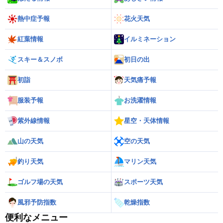
熱中症予報
花火天気
紅葉情報
イルミネーション
スキー＆スノボ
初日の出
初詣
天気痛予報
服装予報
お洗濯情報
紫外線情報
星空・天体情報
山の天気
空の天気
釣り天気
マリン天気
ゴルフ場の天気
スポーツ天気
風邪予防指数
乾燥指数
便利なメニュー