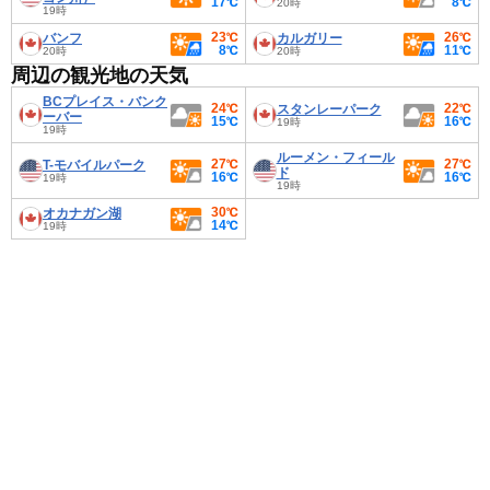
17℃
8℃
20時
19時
23℃
26℃
バンフ
カルガリー
8℃
11℃
20時
20時
周辺の観光地の天気
BCプレイス・バンク
24℃
22℃
スタンレーパーク
ーバー
15℃
16℃
19時
19時
ルーメン・フィール
27℃
27℃
T-モバイルパーク
ド
16℃
16℃
19時
19時
30℃
オカナガン湖
14℃
19時