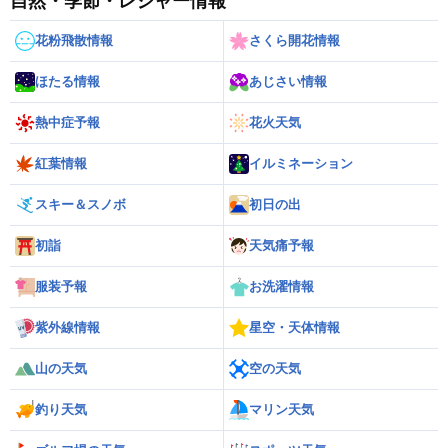
自然・季節・レジャー情報
花粉飛散情報
さくら開花情報
ほたる情報
あじさい情報
熱中症予報
花火天気
紅葉情報
イルミネーション
スキー＆スノボ
初日の出
初詣
天気痛予報
服装予報
お洗濯情報
紫外線情報
星空・天体情報
山の天気
空の天気
釣り天気
マリン天気