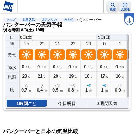
検索
現在地
雨雲レーダー
台風情報
地震情報
バンクーバー
警報・注意報
2週間天気
ラ
トップ
世界天気
北アメリカ
カナダ
バンクーバーの天気予報
現地時刻 8/8(土) 19時
日
8日(土)
9日(日)
19
20
21
22
23
0
1
時
天気
0
0
0
0
0
0
0
0
降水
ミリ
ミリ
ミリ
ミリ
ミリ
ミリ
ミリ
23
21
20
19
18
17
16
1
気温
℃
℃
℃
℃
℃
℃
℃
0.7
0.4
0.5
0.8
1
1
0.9
風
m
m
m
m
m
m
m
1時間ごと
今日明日
2週間天気
バンクーバーと日本の気温比較