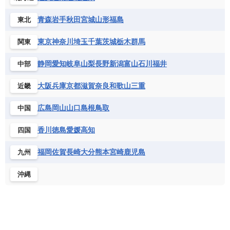
グレナダ
ケイマン諸島
コスタリカ
ワリス・フテュナ
ガボン
ガンビア
ガーナ共和国
ギニア
ハンガリー
バチカン市国
フィンランド
コロンビア
ジャマイカ
スリナム
青森
岩手
秋田
宮城
山形
福島
東北
ギニアビサウ共和国
ケニア
コモロ連合
フランス
ブルガリア
ベラルーシ
セントクリストファー・ネービス
コンゴ共和国
コンゴ民主共和国
ベルギー
ボスニア・ヘルツェゴビナ
東京
神奈川
埼玉
千葉
茨城
栃木
群馬
関東
セントビンセント及びグレナディーン諸島
コートジボワール
ポルトガル
ポーランド
マルタ
セントルシア
チリ
トリニダード・トバゴ
静岡
愛知
岐阜
山梨
長野
新潟
富山
石川
福井
中部
サントメ・プリンシペ民主共和国
ザンビア共和国
モナコ公国
モルドバ
モンテネグロ
ドミニカ共和国
ドミニカ国
シエラレオネ共和国
ジブチ共和国
ラトビア
リトアニア
リヒテンシュタイン
大阪
兵庫
京都
滋賀
奈良
和歌山
三重
近畿
ニカラグア共和国
ハイチ共和国
バハマ
ジンバブエ
スーダン
セネガル
ルクセンブルク
ルーマニア
ロシア
バルバドス
パナマ
パラグアイ
広島
岡山
山口
島根
鳥取
中国
セントヘレナ諸島
セーシェル
北マケドニア
フランス領ギアナ
ブラジル
プエルトリコ
ソマリア連邦共和国
タンザニア
チャド
香川
徳島
愛媛
高知
四国
ベネズエラ
ベリーズ
ペルー
チュニジア
トーゴ
ナイジェリア連邦共和国
ホンジュラス
ボリビア
マルティニーク
福岡
佐賀
長崎
大分
熊本
宮崎
鹿児島
九州
ナミビア
ニジェール
ブルキナファソ
メキシコ
ブルンジ共和国
ベナン
ボツワナ
沖縄
マダガスカル
マラウイ共和国
マリ
モザンビーク
モロッコ
モーリシャス共和国
モーリタニア
リビア
リベリア共和国
ルワンダ共和国
レソト王国