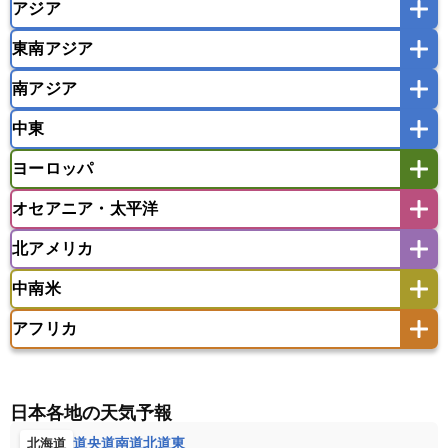
アジア
東南アジア
韓国
中国
台湾
香港
マカオ
南アジア
モンゴル
北朝鮮
インドネシア
カンボジア
シンガポール
中東
タイ
フィリピン
ブルネイ
ベトナム
インド
スリランカ
ネパール
マレーシア
ミャンマー
ヨーロッパ
バングラデシュ
パキスタン
ブータン王国
アフガニスタン
アラブ首長国連邦
イエメン
ラオス人民民主共和国
東ティモール民主共和国
モルディブ
オセアニア・太平洋
イスラエル
イラク
イラン
アイスランド
アイルランド
ウズベキスタン
オマーン
カザフスタン
北アメリカ
アゼルバイジャン
アルバニア
アルメニア
アメリカ領サモア
オーストラリア
キリバス
カタール
キプロス
キルギス
イギリス
イタリア
ウクライナ
中南米
クック諸島
グアム
サイパン
クウェート
サウジアラビア
シリア
アメリカ
アラスカ
カナダ
エストニア
オランダ
オーストリア
サモア独立国
ソロモン諸島
タヒチ
タジキスタン
トルクメニスタン
トルコ
アフリカ
バーミューダ諸島
ギリシャ
クロアチア
コソボ
アメリカ領バージン諸島
アルゼンチン
ツバル
トンガ
ナウル共和国
ニウエ
バーレーン
ヨルダン
レバノン
サンマリノ共和国
ジブラルタル
ジョージア
アンティグア・バーブーダ
ウルグアイ
ニューカレドニア
ニュージーランド
ハワイ
アルジェリア
アンゴラ
ウガンダ
スイス
スウェーデン
スペイン
エクアドル
エルサルバドル
ガイアナ
バヌアツ
パプアニューギニア
パラオ
エジプト
エスワティニ王国
エチオピア
日本各地の天気予報
スロバキア
スロベニア共和国
セルビア
キューバ
グアテマラ
グアドループ
フィジー
マーシャル諸島
ミクロネシア連邦
エリトリア国
カメルーン
カーボベルデ
道央
道南
道北
道東
北海道
チェコ
デンマーク
ドイツ
ノルウェー