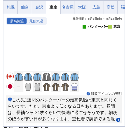
札幌
仙台
金沢
東京
名古屋
大阪
広島
高松
福
集計期間： 8月8日(土) ～ 8月14日(金)
最高気温
最低気温
バンクーバー
東京
服装アイコンの説明
この先1週間のバンクーバーの最高気温は東京と同じく
らいです。ただ、東京より低くなる日もあります。昼間
は、長袖シャツ1枚くらいで快適に過ごせそうです。朝晩
のほうが寒い日が多くなります。重ね着で調節できる服
装がおすすめです。