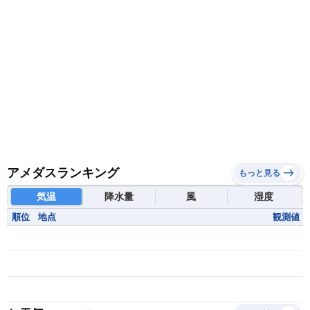
中央アフリカ共和国
南アフリカ共和国
南スーダン
赤道ギニア共和国
アメダスランキング
もっと見る
気温
降水量
風
湿度
順位
地点
観測値