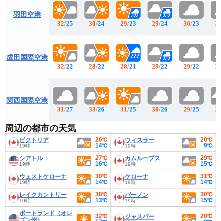
羽田空港
32
/
25
30
/
24
29
/
23
29
/
24
30
/
23
3
成田国際空港
32
/
22
28
/
22
28
/
21
29
/
22
29
/
22
3
関西国際空港
31
/
27
33
/
26
31
/
25
30
/
26
29
/
25
2
周辺の都市の天気
26℃
20℃
ビクトリア
ウィスラー
14℃
9℃
19時
19時
27℃
29℃
シアトル
カムループス
16℃
15℃
19時
19時
30℃
31℃
ウェストケローナ
ケローナ
14℃
14℃
19時
19時
30℃
30℃
レイクカントリー
バーノン
13℃
15℃
19時
19時
ポートランド（オレ
32℃
20℃
ジャスパー
ゴン州）