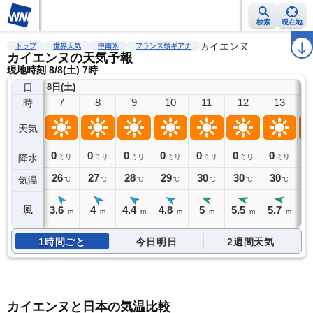
検索
現在地
雨雲レーダー
台風情報
地震情報
警報・注意報
カイエンヌ
2週間天気
ラ
トップ
世界天気
中南米
フランス領ギアナ
カイエンヌの天気予報
現地時刻 8/8(土) 7時
日
8日(土)
7
8
9
10
11
12
13
時
天気
0
0
0
0
0
0
0
0
降水
ミリ
ミリ
ミリ
ミリ
ミリ
ミリ
ミリ
26
27
28
29
30
30
30
3
気温
℃
℃
℃
℃
℃
℃
℃
3.6
4
4.4
4.8
5
5.5
5.7
5
風
m
m
m
m
m
m
m
1時間ごと
今日明日
2週間天気
カイエンヌと日本の気温比較