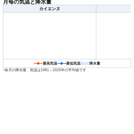
月毎の気温と降水量
る服装がおすすめです。
カイエンヌ
最高気温
最低気温
降水量
※各月の降水量、気温は1991～2020年の平均値です