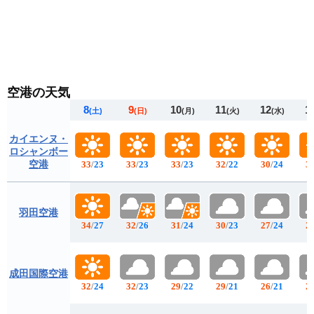
空港の天気
8
9
10
11
12
1
(土)
(日)
(月)
(火)
(水)
カイエンヌ・
ロシャンボー
空港
33
/
23
33
/
23
33
/
23
32
/
22
30
/
24
3
羽田空港
34
/
27
32
/
26
31
/
24
30
/
23
27
/
24
2
成田国際空港
32
/
24
32
/
23
29
/
22
29
/
21
26
/
21
2