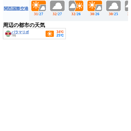
関西国際空港
31
/
27
32
/
27
32
/
26
30
/
26
30
/
25
3
周辺の都市の天気
34℃
パラマリボ
25℃
7時