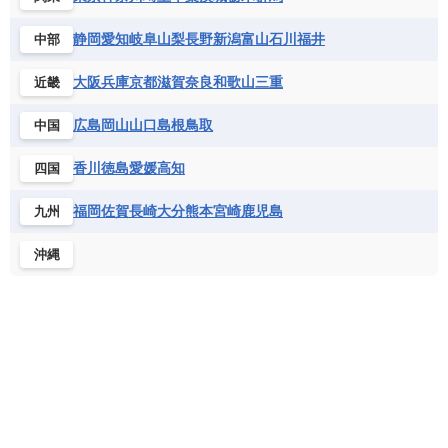
セントビンセント及びグレナディーン諸島
コートジボワール
ポルトガル
ポーランド
マルタ
セントルシア
チリ
トリニダード・トバゴ
静岡
愛知
岐阜
山梨
長野
新潟
富山
石川
福井
中部
サントメ・プリンシペ民主共和国
ザンビア共和国
モナコ公国
モルドバ
モンテネグロ
ドミニカ共和国
ドミニカ国
シエラレオネ共和国
ジブチ共和国
ラトビア
リトアニア
リヒテンシュタイン
大阪
兵庫
京都
滋賀
奈良
和歌山
三重
近畿
ニカラグア共和国
ハイチ共和国
バハマ
ジンバブエ
スーダン
セネガル
ルクセンブルク
ルーマニア
ロシア
バルバドス
パナマ
パラグアイ
広島
岡山
山口
島根
鳥取
中国
セントヘレナ諸島
セーシェル
北マケドニア
フランス領ギアナ
ブラジル
プエルトリコ
ソマリア連邦共和国
タンザニア
チャド
香川
徳島
愛媛
高知
四国
ベネズエラ
ベリーズ
ペルー
チュニジア
トーゴ
ナイジェリア連邦共和国
ホンジュラス
ボリビア
マルティニーク
福岡
佐賀
長崎
大分
熊本
宮崎
鹿児島
九州
ナミビア
ニジェール
ブルキナファソ
メキシコ
ブルンジ共和国
ベナン
ボツワナ
沖縄
マダガスカル
マラウイ共和国
マリ
モザンビーク
モロッコ
モーリシャス共和国
モーリタニア
リビア
リベリア共和国
ルワンダ共和国
レソト王国
中央アフリカ共和国
南アフリカ共和国
南スーダン
赤道ギニア共和国