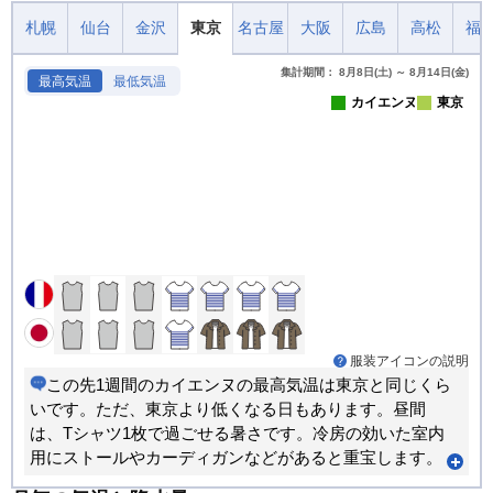
札幌
仙台
金沢
東京
名古屋
大阪
広島
高松
福
集計期間： 8月8日(土) ～ 8月14日(金)
最高気温
最低気温
カイエンヌ
東京
服装アイコンの説明
この先1週間のカイエンヌの最高気温は東京と同じくら
いです。ただ、東京より低くなる日もあります。昼間
は、Tシャツ1枚で過ごせる暑さです。冷房の効いた室内
用にストールやカーディガンなどがあると重宝します。
朝晩のほうが寒い日が多くなります。重ね着で調節でき