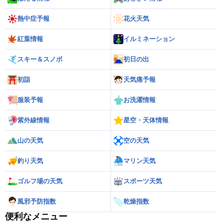
熱中症予報
花火天気
紅葉情報
イルミネーション
スキー＆スノボ
初日の出
初詣
天気痛予報
服装予報
お洗濯情報
紫外線情報
星空・天体情報
山の天気
空の天気
釣り天気
マリン天気
ゴルフ場の天気
スポーツ天気
風邪予防指数
乾燥指数
便利なメニュー