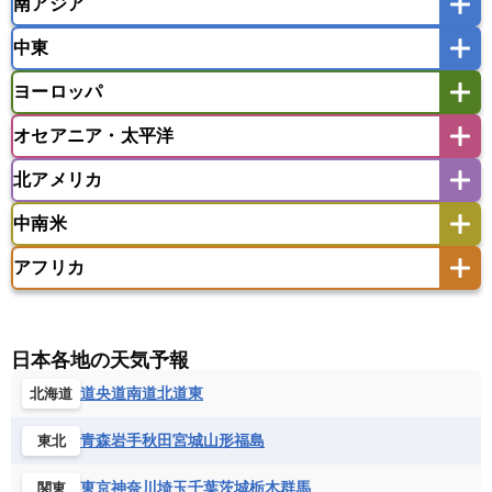
南アジア
モンゴル
北朝鮮
インドネシア
カンボジア
シンガポール
中東
タイ
フィリピン
ブルネイ
ベトナム
インド
スリランカ
ネパール
マレーシア
ミャンマー
ヨーロッパ
バングラデシュ
パキスタン
ブータン王国
アフガニスタン
アラブ首長国連邦
イエメン
ラオス人民民主共和国
東ティモール民主共和国
モルディブ
オセアニア・太平洋
イスラエル
イラク
イラン
アイスランド
アイルランド
ウズベキスタン
オマーン
カザフスタン
北アメリカ
アゼルバイジャン
アルバニア
アルメニア
アメリカ領サモア
オーストラリア
キリバス
カタール
キプロス
キルギス
イギリス
イタリア
ウクライナ
中南米
クック諸島
グアム
サイパン
クウェート
サウジアラビア
シリア
アメリカ
アラスカ
カナダ
エストニア
オランダ
オーストリア
サモア独立国
ソロモン諸島
タヒチ
タジキスタン
トルクメニスタン
トルコ
アフリカ
バーミューダ諸島
ギリシャ
クロアチア
コソボ
アメリカ領バージン諸島
アルゼンチン
ツバル
トンガ
ナウル共和国
ニウエ
バーレーン
ヨルダン
レバノン
サンマリノ共和国
ジブラルタル
ジョージア
アンティグア・バーブーダ
ウルグアイ
ニューカレドニア
ニュージーランド
ハワイ
アルジェリア
アンゴラ
ウガンダ
スイス
スウェーデン
スペイン
エクアドル
エルサルバドル
ガイアナ
バヌアツ
パプアニューギニア
パラオ
エジプト
エスワティニ王国
エチオピア
日本各地の天気予報
スロバキア
スロベニア共和国
セルビア
キューバ
グアテマラ
グアドループ
フィジー
マーシャル諸島
ミクロネシア連邦
エリトリア国
カメルーン
カーボベルデ
道央
道南
道北
道東
北海道
チェコ
デンマーク
ドイツ
ノルウェー
グレナダ
ケイマン諸島
コスタリカ
ワリス・フテュナ
ガボン
ガンビア
ガーナ共和国
ギニア
ハンガリー
バチカン市国
フィンランド
コロンビア
ジャマイカ
スリナム
青森
岩手
秋田
宮城
山形
福島
東北
ギニアビサウ共和国
ケニア
コモロ連合
フランス
ブルガリア
ベラルーシ
セントクリストファー・ネービス
コンゴ共和国
コンゴ民主共和国
ベルギー
ボスニア・ヘルツェゴビナ
東京
神奈川
埼玉
千葉
茨城
栃木
群馬
関東