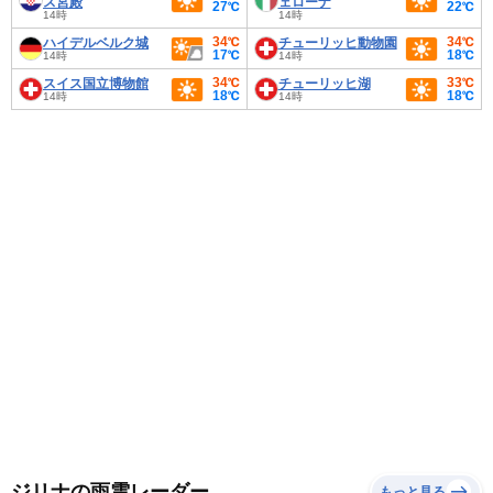
ス宮殿
ェローナ
27℃
22℃
14時
14時
34℃
34℃
ハイデルベルク城
チューリッヒ動物園
17℃
18℃
14時
14時
34℃
33℃
スイス国立博物館
チューリッヒ湖
18℃
18℃
14時
14時
ジリナの雨雲レーダー
もっと見る