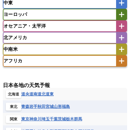
中東
タイ
フィリピン
ブルネイ
ベトナム
インド
スリランカ
ネパール
マレーシア
ミャンマー
ヨーロッパ
バングラデシュ
パキスタン
ブータン王国
アフガニスタン
アラブ首長国連邦
イエメン
ラオス人民民主共和国
東ティモール民主共和国
モルディブ
オセアニア・太平洋
イスラエル
イラク
イラン
アイスランド
アイルランド
ウズベキスタン
オマーン
カザフスタン
北アメリカ
アゼルバイジャン
アルバニア
アルメニア
アメリカ領サモア
オーストラリア
キリバス
カタール
キプロス
キルギス
イギリス
イタリア
ウクライナ
中南米
クック諸島
グアム
サイパン
クウェート
サウジアラビア
シリア
アメリカ
アラスカ
カナダ
エストニア
オランダ
オーストリア
サモア独立国
ソロモン諸島
タヒチ
タジキスタン
トルクメニスタン
トルコ
アフリカ
バーミューダ諸島
ギリシャ
クロアチア
コソボ
アメリカ領バージン諸島
アルゼンチン
ツバル
トンガ
ナウル共和国
ニウエ
バーレーン
ヨルダン
レバノン
サンマリノ共和国
ジブラルタル
ジョージア
アンティグア・バーブーダ
ウルグアイ
ニューカレドニア
ニュージーランド
ハワイ
アルジェリア
アンゴラ
ウガンダ
スイス
スウェーデン
スペイン
エクアドル
エルサルバドル
ガイアナ
バヌアツ
パプアニューギニア
パラオ
エジプト
エスワティニ王国
エチオピア
日本各地の天気予報
スロバキア
スロベニア共和国
セルビア
キューバ
グアテマラ
グアドループ
フィジー
マーシャル諸島
ミクロネシア連邦
エリトリア国
カメルーン
カーボベルデ
道央
道南
道北
道東
北海道
チェコ
デンマーク
ドイツ
ノルウェー
グレナダ
ケイマン諸島
コスタリカ
ワリス・フテュナ
ガボン
ガンビア
ガーナ共和国
ギニア
ハンガリー
バチカン市国
フィンランド
コロンビア
ジャマイカ
スリナム
青森
岩手
秋田
宮城
山形
福島
東北
ギニアビサウ共和国
ケニア
コモロ連合
フランス
ブルガリア
ベラルーシ
セントクリストファー・ネービス
コンゴ共和国
コンゴ民主共和国
ベルギー
ボスニア・ヘルツェゴビナ
東京
神奈川
埼玉
千葉
茨城
栃木
群馬
関東
セントビンセント及びグレナディーン諸島
コートジボワール
ポルトガル
ポーランド
マルタ
セントルシア
チリ
トリニダード・トバゴ