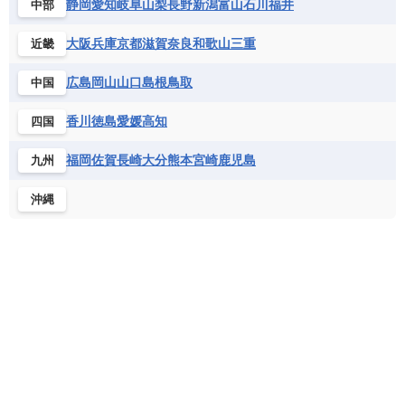
静岡
愛知
岐阜
山梨
長野
新潟
富山
石川
福井
中部
サントメ・プリンシペ民主共和国
ザンビア共和国
モナコ公国
モルドバ
モンテネグロ
ドミニカ共和国
ドミニカ国
シエラレオネ共和国
ジブチ共和国
ラトビア
リトアニア
リヒテンシュタイン
大阪
兵庫
京都
滋賀
奈良
和歌山
三重
近畿
ニカラグア共和国
ハイチ共和国
バハマ
ジンバブエ
スーダン
セネガル
ルクセンブルク
ルーマニア
ロシア
バルバドス
パナマ
パラグアイ
広島
岡山
山口
島根
鳥取
中国
セントヘレナ諸島
セーシェル
北マケドニア
フランス領ギアナ
ブラジル
プエルトリコ
ソマリア連邦共和国
タンザニア
チャド
香川
徳島
愛媛
高知
四国
ベネズエラ
ベリーズ
ペルー
チュニジア
トーゴ
ナイジェリア連邦共和国
ホンジュラス
ボリビア
マルティニーク
福岡
佐賀
長崎
大分
熊本
宮崎
鹿児島
九州
ナミビア
ニジェール
ブルキナファソ
メキシコ
ブルンジ共和国
ベナン
ボツワナ
沖縄
マダガスカル
マラウイ共和国
マリ
モザンビーク
モロッコ
モーリシャス共和国
モーリタニア
リビア
リベリア共和国
ルワンダ共和国
レソト王国
中央アフリカ共和国
南アフリカ共和国
南スーダン
赤道ギニア共和国