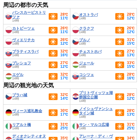
周辺の都市の天気
バンスカービストリ
28℃
28℃
オストラバ
ツァ
11℃
12℃
14時
14時
26℃
26℃
カトビーツェ
クラクフ
11℃
12℃
14時
14時
26℃
31℃
ヴィエリチカ
ブルノ
12℃
15℃
14時
14時
32℃
27℃
ブラティスラバ
チェストホバ
16℃
13℃
14時
14時
27℃
33℃
プレショフ
ジェール
12℃
15℃
14時
14時
32℃
28℃
エゲル
コシツェ
17℃
16℃
14時
14時
周辺の観光地の天気
プリトヴィッツェ湖
32℃
28℃
プラハ城
群国立公園
14℃
12℃
14時
14時
ノイシュヴァンシュ
30℃
28℃
ヴィース巡礼教会
タイン城
17℃
13℃
14時
14時
31℃
31℃
リアルト橋
サン・マルコ広場
25℃
25℃
14時
14時
ディオクレティオヌ
アレーナ・ディ・ヴ
35℃
34℃