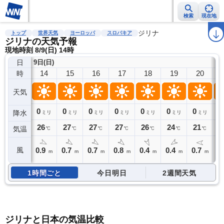
検索
現在地
雨雲レーダー
台風情報
地震情報
警報・注意報
ジリナ
2週間天気
ラ
トップ
世界天気
ヨーロッパ
スロバキア
ジリナの天気予報
現地時刻 8/9(日) 14時
日
9日(日)
14
15
16
17
18
19
20
時
天気
0
0
0
0
0
0
0
0
降水
ミリ
ミリ
ミリ
ミリ
ミリ
ミリ
ミリ
26
27
27
27
26
24
21
1
気温
℃
℃
℃
℃
℃
℃
℃
0.9
0.7
0.7
0.8
0.4
0.4
0.7
0
風
m
m
m
m
m
m
m
1時間ごと
今日明日
2週間天気
ジリナと日本の気温比較