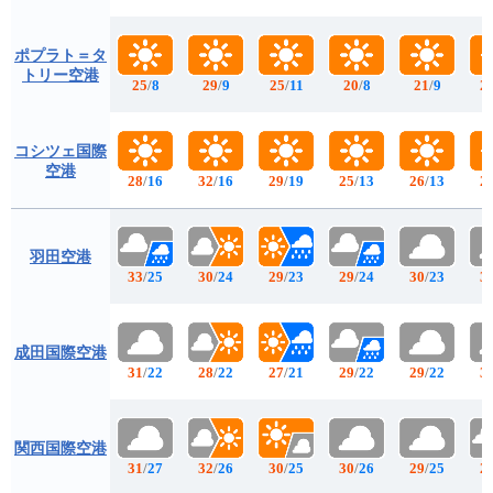
ポプラト＝タ
トリー空港
25
/
8
29
/
9
25
/
11
20
/
8
21
/
9
2
コシツェ国際
空港
28
/
16
32
/
16
29
/
19
25
/
13
26
/
13
2
羽田空港
33
/
25
30
/
24
29
/
23
29
/
24
30
/
23
3
成田国際空港
31
/
22
28
/
22
27
/
21
29
/
22
29
/
22
3
関西国際空港
31
/
27
32
/
26
30
/
25
30
/
26
29
/
25
2