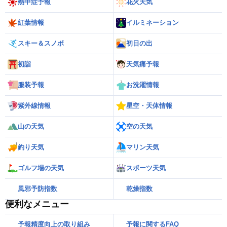
熱中症予報
花火天気
紅葉情報
イルミネーション
スキー＆スノボ
初日の出
初詣
天気痛予報
服装予報
お洗濯情報
紫外線情報
星空・天体情報
山の天気
空の天気
釣り天気
マリン天気
ゴルフ場の天気
スポーツ天気
風邪予防指数
乾燥指数
便利なメニュー
予報精度向上の取り組み
予報に関するFAQ