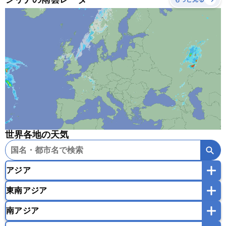
世界各地の天気
アジア
東南アジア
韓国
中国
台湾
香港
マカオ
南アジア
モンゴル
北朝鮮
インドネシア
カンボジア
シンガポール