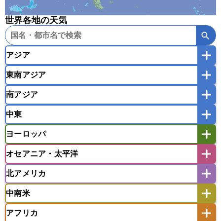
世界各地の天気
アジア
東南アジア
韓国
中国
台湾
香港
マカオ
南アジア
モンゴル
北朝鮮
インドネシア
カンボジア
シンガポール
中東
タイ
フィリピン
ブルネイ
ベトナム
インド
スリランカ
ネパール
マレーシア
ミャンマー
ヨーロッパ
バングラデシュ
パキスタン
ブータン王国
アフガニスタン
アラブ首長国連邦
イエメン
ラオス人民民主共和国
東ティモール民主共和国
モルディブ
オセアニア・太平洋
イスラエル
イラク
イラン
アイスランド
アイルランド
ウズベキスタン
オマーン
カザフスタン
北アメリカ
アゼルバイジャン
アルバニア
アルメニア
アメリカ領サモア
オーストラリア
キリバス
カタール
キプロス
キルギス
イギリス
イタリア
ウクライナ
中南米
クック諸島
グアム
サイパン
クウェート
サウジアラビア
シリア
アメリカ
アラスカ
カナダ
エストニア
オランダ
オーストリア
サモア独立国
ソロモン諸島
タヒチ
タジキスタン
トルクメニスタン
トルコ
アフリカ
バーミューダ諸島
ギリシャ
クロアチア
コソボ
アメリカ領バージン諸島
アルゼンチン
ツバル
トンガ
ナウル共和国
ニウエ