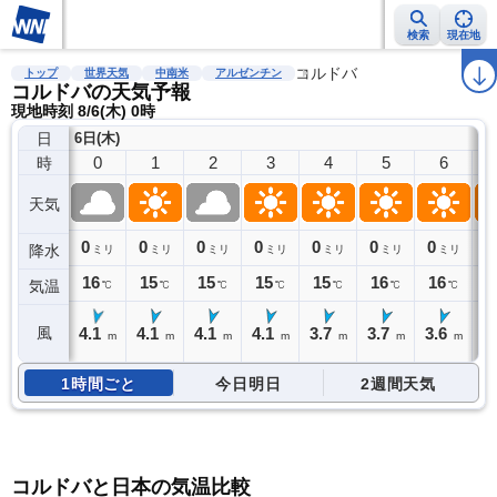
検索
現在地
雨雲レーダー
台風情報
地震情報
警報・注意報
コルドバ
2週間天気
ラ
トップ
世界天気
中南米
アルゼンチン
コルドバの天気予報
現地時刻 8/6(木) 0時
日
6日(木)
0
1
2
3
4
5
6
時
天気
0
0
0
0
0
0
0
0
降水
ミリ
ミリ
ミリ
ミリ
ミリ
ミリ
ミリ
16
15
15
15
15
16
16
1
気温
℃
℃
℃
℃
℃
℃
℃
4.1
4.1
4.1
4.1
3.7
3.7
3.6
1
風
m
m
m
m
m
m
m
1時間ごと
今日明日
2週間天気
コルドバと日本の気温比較