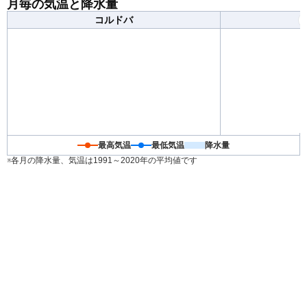
月毎の気温と降水量
めです。
コルドバ
最高気温
最低気温
降水量
※各月の降水量、気温は1991～2020年の平均値です