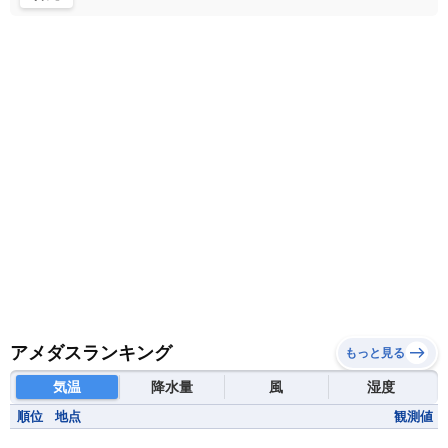
マダガスカル
マラウイ共和国
マリ
モザンビーク
モロッコ
モーリシャス共和国
モーリタニア
リビア
リベリア共和国
ルワンダ共和国
レソト王国
中央アフリカ共和国
南アフリカ共和国
南スーダン
赤道ギニア共和国
アメダスランキング
もっと見る
気温
降水量
風
湿度
順位
地点
観測値