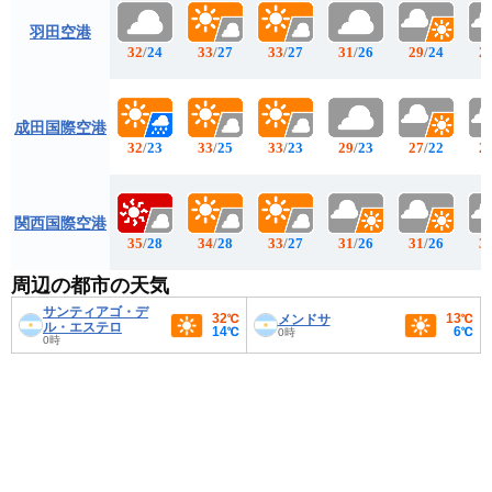
羽田空港
32
/
24
33
/
27
33
/
27
31
/
26
29
/
24
2
成田国際空港
32
/
23
33
/
25
33
/
23
29
/
23
27
/
22
2
関西国際空港
35
/
28
34
/
28
33
/
27
31
/
26
31
/
26
3
周辺の都市の天気
サンティアゴ・デ
32℃
13℃
メンドサ
ル・エステロ
14℃
6℃
0時
0時