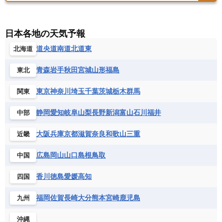
バーレーン
ヨルダン
レバノン
サンマリノ共和国
ジブラルタル
ジョージア
アンティグア・バーブーダ
ウルグアイ
ニューカレドニア
ニュージーランド
ハワイ
アルジェリア
アンゴラ
ウガンダ
スイス
スウェーデン
スペイン
エクアドル
エルサルバドル
ガイアナ
バヌアツ
パプアニューギニア
パラオ
エジプト
エスワティニ王国
エチオピア
日本各地の天気予報
スロバキア
スロベニア共和国
セルビア
キューバ
グアテマラ
グアドループ
フィジー
マーシャル諸島
ミクロネシア連邦
エリトリア国
カメルーン
カーボベルデ
道央
道南
道北
道東
北海道
チェコ
デンマーク
ドイツ
ノルウェー
グレナダ
ケイマン諸島
コスタリカ
ワリス・フテュナ
ガボン
ガンビア
ガーナ共和国
ギニア
ハンガリー
バチカン市国
フィンランド
コロンビア
ジャマイカ
スリナム
青森
岩手
秋田
宮城
山形
福島
東北
ギニアビサウ共和国
ケニア
コモロ連合
フランス
ブルガリア
ベラルーシ
セントクリストファー・ネービス
コンゴ共和国
コンゴ民主共和国
ベルギー
ボスニア・ヘルツェゴビナ
東京
神奈川
埼玉
千葉
茨城
栃木
群馬
関東
セントビンセント及びグレナディーン諸島
コートジボワール
ポルトガル
ポーランド
マルタ
セントルシア
チリ
トリニダード・トバゴ
静岡
愛知
岐阜
山梨
長野
新潟
富山
石川
福井
中部
サントメ・プリンシペ民主共和国
ザンビア共和国
モナコ公国
モルドバ
モンテネグロ
ドミニカ共和国
ドミニカ国
シエラレオネ共和国
ジブチ共和国
ラトビア
リトアニア
リヒテンシュタイン
大阪
兵庫
京都
滋賀
奈良
和歌山
三重
近畿
ニカラグア共和国
ハイチ共和国
バハマ
ジンバブエ
スーダン
セネガル
ルクセンブルク
ルーマニア
ロシア
バルバドス
パナマ
パラグアイ
広島
岡山
山口
島根
鳥取
中国
セントヘレナ諸島
セーシェル
北マケドニア
フランス領ギアナ
ブラジル
プエルトリコ
ソマリア連邦共和国
タンザニア
チャド
香川
徳島
愛媛
高知
四国
ベネズエラ
ベリーズ
ペルー
チュニジア
トーゴ
ナイジェリア連邦共和国
ホンジュラス
ボリビア
マルティニーク
福岡
佐賀
長崎
大分
熊本
宮崎
鹿児島
九州
ナミビア
ニジェール
ブルキナファソ
メキシコ
ブルンジ共和国
ベナン
ボツワナ
沖縄