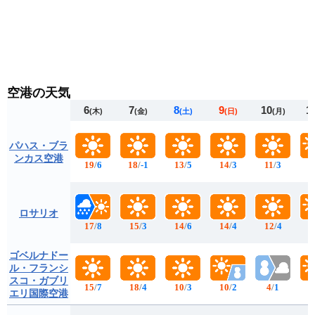
空港の天気
6
7
8
9
10
1
(木)
(金)
(土)
(日)
(月)
パハス・ブラ
ンカス空港
19
/
6
18
/
-1
13
/
5
14
/
3
11
/
3
1
ロサリオ
17
/
8
15
/
3
14
/
6
14
/
4
12
/
4
1
ゴベルナドー
ル・フランシ
スコ・ガブリ
15
/
7
18
/
4
10
/
3
10
/
2
4
/
1
エリ国際空港