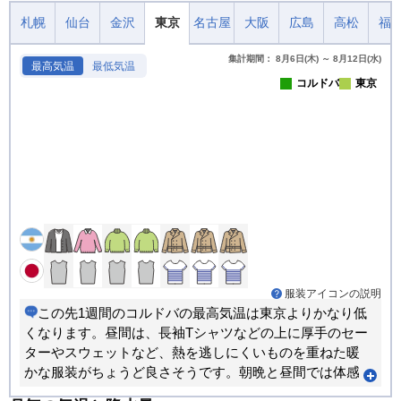
札幌
仙台
金沢
東京
名古屋
大阪
広島
高松
福
集計期間： 8月6日(木) ～ 8月12日(水)
最高気温
最低気温
コルドバ
東京
服装アイコンの説明
この先1週間のコルドバの最高気温は東京よりかなり低
くなります。昼間は、長袖Tシャツなどの上に厚手のセー
ターやスウェットなど、熱を逃しにくいものを重ねた暖
かな服装がちょうど良さそうです。朝晩と昼間では体感
が大きく変わります。重ね着で調節できる服装がおすす