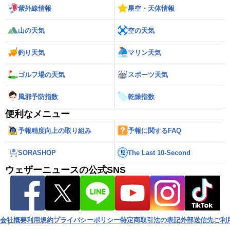
紫外線情報
星空・天体情報
山の天気
空の天気
釣り天気
マリン天気
ゴルフ場の天気
スポーツ天気
風邪予防指数
乾燥指数
便利なメニュー
予報精度向上の取り組み
予報に関するFAQ
SORASHOP
The Last 10-Second
ウェザーニュースの公式SNS
会社概要
利用規約
プライバシーポリシー
特定商取引法の表記
外部送信先
ご利