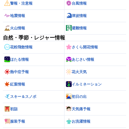
警報・注意報
台風情報
地震情報
津波情報
火山情報
避難情報
自然・季節・レジャー情報
花粉飛散情報
さくら開花情報
ほたる情報
あじさい情報
熱中症予報
花火天気
紅葉情報
イルミネーション
スキー＆スノボ
初日の出
初詣
天気痛予報
服装予報
お洗濯情報