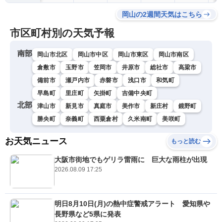
岡山の2週間天気はこちら
市区町村別の天気予報
南部
岡山市北区
岡山市中区
岡山市東区
岡山市南区
倉敷市
玉野市
笠岡市
井原市
総社市
高梁市
備前市
瀬戸内市
赤磐市
浅口市
和気町
早島町
里庄町
矢掛町
吉備中央町
北部
津山市
新見市
真庭市
美作市
新庄村
鏡野町
勝央町
奈義町
西粟倉村
久米南町
美咲町
お天気ニュース
もっと読む
大阪市街地でもゲリラ雷雨に 巨大な雨柱が出現
2026.08.09 17:25
明日8月10日(月)の熱中症警戒アラート 愛知県や
長野県など5県に発表