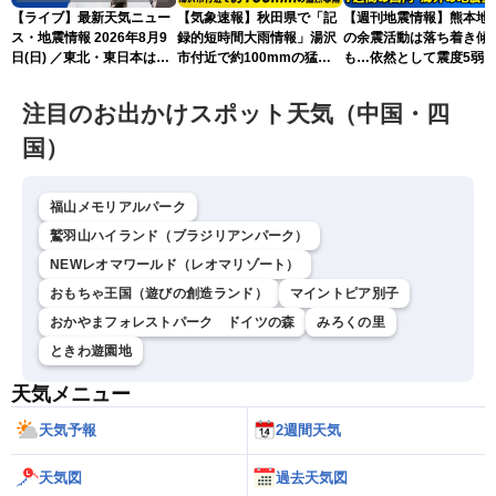
【ライブ】最新天気ニュー
【気象速報】秋田県で「記
【週刊地震情報】熊本地
ス・地震情報 2026年8月9
録的短時間大雨情報」湯沢
の余震活動は落ち着き傾
日(日) ／東北・東日本は急
市付近で約100mmの猛烈
も…依然として震度5弱
な雷雨に注意〈ウェザーニ
な雨
戒
ュースLiVEイブニング・戸
注目のお出かけスポット天気（中国・四
北美月／芳野達郎〉
国）
福山メモリアルパーク
鷲羽山ハイランド（ブラジリアンパーク）
NEWレオマワールド（レオマリゾート）
おもちゃ王国（遊びの創造ランド）
マイントピア別子
おかやまフォレストパーク ドイツの森
みろくの里
ときわ遊園地
天気メニュー
天気予報
2週間天気
天気図
過去天気図