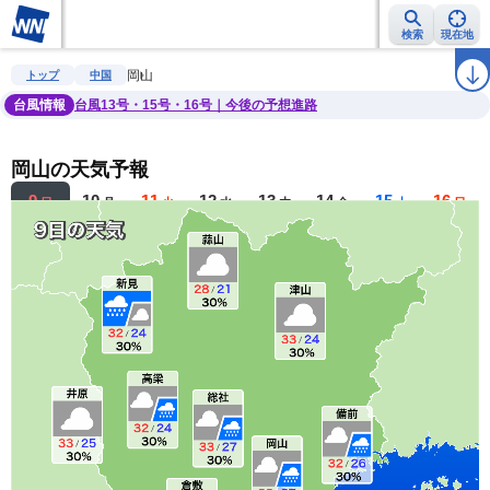
検索
現在地
雨雲レーダー
台風情報
地震情報
警報・注意報
2週間天気
ラ
岡山
トップ
中国
台風情報
台風13号・15号・16号｜今後の予想進路
岡山の天気予報
9
10
11
12
13
14
15
16
日
月
火
水
木
金
土
日