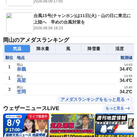
2026.08.09 17:05
台風15号(チャンホン)は11日(火)・山の日に東北に
上陸へ 早めの台風対策を
2026.08.09 16:23
岡山のアメダスランキング
気温
降水量
風
降雪量
湿度
順位
地点
観測値
岡山
14:03
1
奈義
34.4℃
岡山
13:55
1
高梁
34.4℃
岡山
15:40
3
笠岡
34.2℃
アメダスランキングをもっと見る
ウェザーニュースLiVE
もっと見る
ライブ放送中