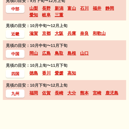
見頃の目安：9月下旬〜12月上旬
山梨
長野
新潟
富山
石川
福井
静岡
中部
愛知
岐阜
三重
見頃の目安：10月中旬〜12月上旬
滋賀
京都
大阪
兵庫
奈良
和歌山
近畿
見頃の目安：10月中旬〜11月下旬
岡山
広島
鳥取
島根
山口
中国
見頃の目安：10月上旬〜11月下旬
徳島
香川
愛媛
高知
四国
見頃の目安：10月下旬〜12月上旬
福岡
佐賀
長崎
大分
熊本
宮崎
鹿児島
九州