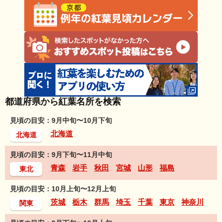
都道府県から紅葉名所を検索
見頃の目安：9月中旬〜10月下旬
北海道
北海道
見頃の目安：9月下旬〜11月中旬
青森
岩手
秋田
宮城
山形
福島
東北
見頃の目安：10月上旬〜12月上旬
茨城
栃木
群馬
埼玉
千葉
東京
神奈川
関東