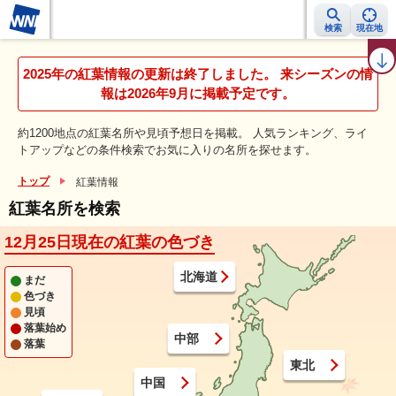
検索
現在地
紅葉レーダー
紅葉ニュース
京都 見頃カレンダー
名所ランキング
2025年の紅葉情報の更新は終了しました。 来シーズンの情
報は2026年9月に掲載予定です。
約1200地点の紅葉名所や見頃予想日を掲載。 人気ランキング、ライ
トアップなどの条件検索でお気に入りの名所を探せます。
トップ
紅葉情報
紅葉名所を検索
12月25日現在の紅葉の色づき
北海道
まだ
色づき
見頃
落葉始め
中部
落葉
東北
中国