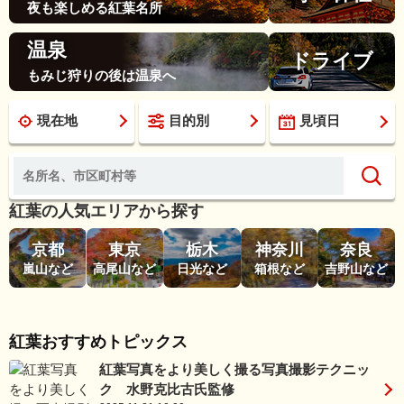
夜も楽しめる紅葉名所
温泉
ドライブ
もみじ狩りの後は温泉へ
現在地
目的別
見頃日
紅葉の人気エリアから探す
京都
東京
栃木
神奈川
奈良
嵐山など
高尾山など
日光など
箱根など
吉野山など
紅葉おすすめトピックス
紅葉写真をより美しく撮る写真撮影テクニッ
ク 水野克比古氏監修