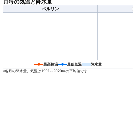
月毎の気温と降水量
温差が大きくなるため、日々の天気予報を確認して体調
ベルリン
を崩さないようお気をつけください。
最高気温
最低気温
降水量
※各月の降水量、気温は1991～2020年の平均値です