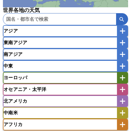
世界各地の天気
アジア
東南アジア
韓国
中国
台湾
香港
マカオ
南アジア
モンゴル
北朝鮮
インドネシア
カンボジア
シンガポール
中東
タイ
フィリピン
ブルネイ
ベトナム
インド
スリランカ
ネパール
マレーシア
ミャンマー
ヨーロッパ
バングラデシュ
パキスタン
ブータン王国
アフガニスタン
アラブ首長国連邦
イエメン
ラオス人民民主共和国
東ティモール民主共和国
モルディブ
オセアニア・太平洋
イスラエル
イラク
イラン
アイスランド
アイルランド
ウズベキスタン
オマーン
カザフスタン
北アメリカ
アゼルバイジャン
アルバニア
アルメニア
アメリカ領サモア
オーストラリア
キリバス
カタール
キプロス
キルギス
イギリス
イタリア
ウクライナ
中南米
クック諸島
グアム
サイパン
クウェート
サウジアラビア
シリア
アメリカ
アラスカ
カナダ
エストニア
オランダ
オーストリア
サモア独立国
ソロモン諸島
タヒチ
タジキスタン
トルクメニスタン
トルコ
アフリカ
バーミューダ諸島
ギリシャ
クロアチア
コソボ
アメリカ領バージン諸島
アルゼンチン
ツバル
トンガ
ナウル共和国
ニウエ
バーレーン
ヨルダン
レバノン