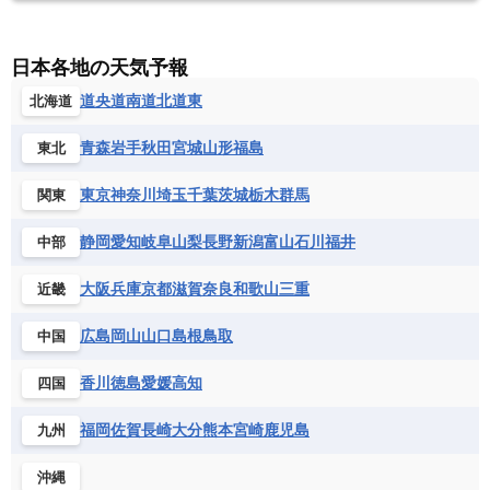
サンマリノ共和国
ジブラルタル
ジョージア
アンティグア・バーブーダ
ウルグアイ
ニューカレドニア
ニュージーランド
ハワイ
アルジェリア
アンゴラ
ウガンダ
スイス
スウェーデン
スペイン
エクアドル
エルサルバドル
ガイアナ
バヌアツ
パプアニューギニア
パラオ
エジプト
エスワティニ王国
エチオピア
日本各地の天気予報
スロバキア
スロベニア共和国
セルビア
キューバ
グアテマラ
グアドループ
フィジー
マーシャル諸島
ミクロネシア連邦
エリトリア国
カメルーン
カーボベルデ
道央
道南
道北
道東
北海道
チェコ
デンマーク
ドイツ
ノルウェー
グレナダ
ケイマン諸島
コスタリカ
ワリス・フテュナ
ガボン
ガンビア
ガーナ共和国
ギニア
ハンガリー
バチカン市国
フィンランド
コロンビア
ジャマイカ
スリナム
青森
岩手
秋田
宮城
山形
福島
東北
ギニアビサウ共和国
ケニア
コモロ連合
フランス
ブルガリア
ベラルーシ
セントクリストファー・ネービス
コンゴ共和国
コンゴ民主共和国
ベルギー
ボスニア・ヘルツェゴビナ
東京
神奈川
埼玉
千葉
茨城
栃木
群馬
関東
セントビンセント及びグレナディーン諸島
コートジボワール
ポルトガル
ポーランド
マルタ
セントルシア
チリ
トリニダード・トバゴ
静岡
愛知
岐阜
山梨
長野
新潟
富山
石川
福井
中部
サントメ・プリンシペ民主共和国
ザンビア共和国
モナコ公国
モルドバ
モンテネグロ
ドミニカ共和国
ドミニカ国
シエラレオネ共和国
ジブチ共和国
ラトビア
リトアニア
リヒテンシュタイン
大阪
兵庫
京都
滋賀
奈良
和歌山
三重
近畿
ニカラグア共和国
ハイチ共和国
バハマ
ジンバブエ
スーダン
セネガル
ルクセンブルク
ルーマニア
ロシア
バルバドス
パナマ
パラグアイ
広島
岡山
山口
島根
鳥取
中国
セントヘレナ諸島
セーシェル
北マケドニア
フランス領ギアナ
ブラジル
プエルトリコ
ソマリア連邦共和国
タンザニア
チャド
香川
徳島
愛媛
高知
四国
ベネズエラ
ベリーズ
ペルー
チュニジア
トーゴ
ナイジェリア連邦共和国
ホンジュラス
ボリビア
マルティニーク
福岡
佐賀
長崎
大分
熊本
宮崎
鹿児島
九州
ナミビア
ニジェール
ブルキナファソ
メキシコ
ブルンジ共和国
ベナン
ボツワナ
沖縄