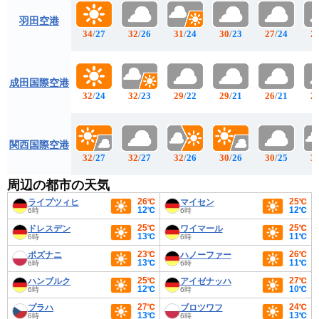
羽田空港
34
/
27
32
/
26
31
/
24
30
/
23
27
/
24
2
成田国際空港
32
/
24
32
/
23
29
/
22
29
/
21
26
/
21
2
関西国際空港
32
/
27
32
/
27
32
/
26
30
/
26
30
/
25
3
周辺の都市の天気
26℃
25℃
ライプツィヒ
マイセン
12℃
12℃
6時
6時
25℃
25℃
ドレスデン
ワイマール
13℃
11℃
6時
6時
23℃
26℃
ポズナニ
ハノーファー
13℃
11℃
6時
6時
25℃
27℃
ハンブルク
アイゼナッハ
12℃
10℃
6時
6時
27℃
24℃
プラハ
ブロツワフ
13℃
13℃
6時
6時