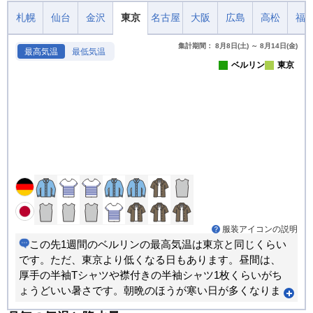
札幌
仙台
金沢
東京
名古屋
大阪
広島
高松
福
集計期間： 8月8日(土) ～ 8月14日(金)
最高気温
最低気温
ベルリン
東京
服装アイコンの説明
この先1週間のベルリンの最高気温は東京と同じくらい
です。ただ、東京より低くなる日もあります。昼間は、
厚手の半袖Tシャツや襟付きの半袖シャツ1枚くらいがち
ょうどいい暑さです。朝晩のほうが寒い日が多くなりま
す。重ね着で調節できる服装がおすすめです。日毎の気