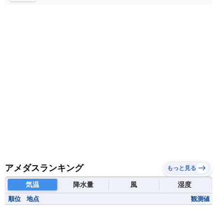
マダガスカル
マラウイ共和国
マリ
モザンビーク
モロッコ
モーリシャス共和国
モーリタニア
リビア
リベリア共和国
ルワンダ共和国
レソト王国
中央アフリカ共和国
南アフリカ共和国
南スーダン
赤道ギニア共和国
アメダスランキング
もっと見る
気温
降水量
風
湿度
順位
地点
観測値