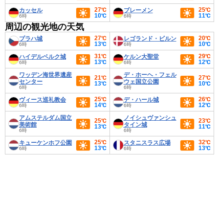
27℃
25℃
カッセル
ブレーメン
10℃
11℃
6時
6時
周辺の観光地の天気
27℃
20℃
プラハ城
レゴランド・ビルン
13℃
10℃
6時
6時
31℃
29℃
ハイデルベルク城
ケルン大聖堂
13℃
12℃
6時
6時
ワッデン海世界遺産
デ・ホーヘ・フェル
21℃
27℃
センター
ウェ国立公園
13℃
10℃
6時
6時
25℃
26℃
ヴィース巡礼教会
デ・ハール城
14℃
12℃
6時
6時
アムステルダム国立
ノイシュヴァンシュ
25℃
23℃
美術館
タイン城
13℃
11℃
6時
6時
25℃
32℃
キューケンホフ公園
スタニスラス広場
13℃
13℃
6時
6時