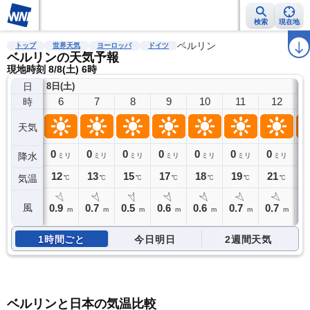
検索
現在地
雨雲レーダー
台風情報
地震情報
ベルリン
警報・注意報
2週間天気
ラ
トップ
世界天気
ヨーロッパ
ドイツ
ベルリンの天気予報
現地時刻 8/8(土) 6時
日
8日(土)
6
7
8
9
10
11
12
時
天気
0
0
0
0
0
0
0
0
降水
ミリ
ミリ
ミリ
ミリ
ミリ
ミリ
ミリ
12
13
15
17
18
19
21
2
気温
℃
℃
℃
℃
℃
℃
℃
0.9
0.7
0.5
0.6
0.6
0.7
0.7
0
風
m
m
m
m
m
m
m
1時間ごと
今日明日
2週間天気
ベルリンと日本の気温比較