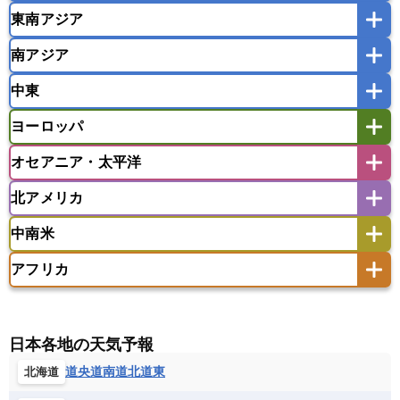
東南アジア
韓国
中国
台湾
香港
マカオ
南アジア
モンゴル
北朝鮮
インドネシア
カンボジア
シンガポール
中東
タイ
フィリピン
ブルネイ
ベトナム
インド
スリランカ
ネパール
マレーシア
ミャンマー
ヨーロッパ
バングラデシュ
パキスタン
ブータン王国
アフガニスタン
アラブ首長国連邦
イエメン
ラオス人民民主共和国
東ティモール民主共和国
モルディブ
オセアニア・太平洋
イスラエル
イラク
イラン
アイスランド
アイルランド
ウズベキスタン
オマーン
カザフスタン
北アメリカ
アゼルバイジャン
アルバニア
アルメニア
アメリカ領サモア
オーストラリア
キリバス
カタール
キプロス
キルギス
イギリス
イタリア
ウクライナ
中南米
クック諸島
グアム
サイパン
クウェート
サウジアラビア
シリア
アメリカ
アラスカ
カナダ
エストニア
オランダ
オーストリア
サモア独立国
ソロモン諸島
タヒチ
タジキスタン
トルクメニスタン
トルコ
アフリカ
バーミューダ諸島
ギリシャ
クロアチア
コソボ
アメリカ領バージン諸島
アルゼンチン
ツバル
トンガ
ナウル共和国
ニウエ
バーレーン
ヨルダン
レバノン
サンマリノ共和国
ジブラルタル
ジョージア
アンティグア・バーブーダ
ウルグアイ
ニューカレドニア
ニュージーランド
ハワイ
アルジェリア
アンゴラ
ウガンダ
スイス
スウェーデン
スペイン
エクアドル
エルサルバドル
ガイアナ
バヌアツ
パプアニューギニア
パラオ
エジプト
エスワティニ王国
エチオピア
日本各地の天気予報
スロバキア
スロベニア共和国
セルビア
キューバ
グアテマラ
グアドループ
フィジー
マーシャル諸島
ミクロネシア連邦
エリトリア国
カメルーン
カーボベルデ
道央
道南
道北
道東
北海道
チェコ
デンマーク
ドイツ
ノルウェー
グレナダ
ケイマン諸島
コスタリカ
ワリス・フテュナ
ガボン
ガンビア
ガーナ共和国
ギニア
ハンガリー
バチカン市国
フィンランド