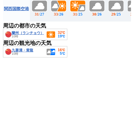
関西国際空港
31
/
27
33
/
26
31
/
25
30
/
26
29
/
25
2
周辺の都市の天気
32℃
蘭州（ランチョウ）
19℃
10時
周辺の観光地の天気
16℃
九寨溝・黄龍
5℃
10時