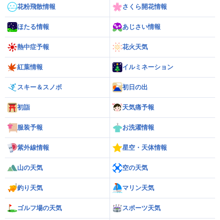
花粉飛散情報
さくら開花情報
ほたる情報
あじさい情報
熱中症予報
花火天気
紅葉情報
イルミネーション
スキー＆スノボ
初日の出
初詣
天気痛予報
服装予報
お洗濯情報
紫外線情報
星空・天体情報
山の天気
空の天気
釣り天気
マリン天気
ゴルフ場の天気
スポーツ天気