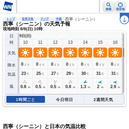
検索
現在地
雨雲レーダー
台風情報
地震情報
西寧（シーニン）
警報・注意報
2週間天気
ラ
トップ
世界天気
アジア
中国
西寧（シーニン）の天気予報
現地時刻 8/9(日) 10時
日
9日(日)
10
11
12
13
14
15
16
時
天気
0
0
0
0
0
0
0
0
降水
ミリ
ミリ
ミリ
ミリ
ミリ
ミリ
ミリ
23
25
27
29
30
31
31
3
気温
℃
℃
℃
℃
℃
℃
℃
0.8
0.5
0.5
0.8
1.3
2
2.9
4
風
m
m
m
m
m
m
m
1時間ごと
今日明日
2週間天気
西寧（シーニン）と日本の気温比較