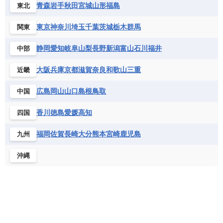
コロンビア
ジャマイカ
スリナム
青森
岩手
秋田
宮城
山形
福島
東北
ギニアビサウ共和国
ケニア
コモロ連合
フランス
ブルガリア
ベラルーシ
セントクリストファー・ネービス
コンゴ共和国
コンゴ民主共和国
ベルギー
ボスニア・ヘルツェゴビナ
東京
神奈川
埼玉
千葉
茨城
栃木
群馬
関東
セントビンセント及びグレナディーン諸島
コートジボワール
ポルトガル
ポーランド
マルタ
セントルシア
チリ
トリニダード・トバゴ
静岡
愛知
岐阜
山梨
長野
新潟
富山
石川
福井
中部
サントメ・プリンシペ民主共和国
ザンビア共和国
モナコ公国
モルドバ
モンテネグロ
ドミニカ共和国
ドミニカ国
シエラレオネ共和国
ジブチ共和国
ラトビア
リトアニア
リヒテンシュタイン
大阪
兵庫
京都
滋賀
奈良
和歌山
三重
近畿
ニカラグア共和国
ハイチ共和国
バハマ
ジンバブエ
スーダン
セネガル
ルクセンブルク
ルーマニア
ロシア
バルバドス
パナマ
パラグアイ
広島
岡山
山口
島根
鳥取
中国
セントヘレナ諸島
セーシェル
北マケドニア
フランス領ギアナ
ブラジル
プエルトリコ
ソマリア連邦共和国
タンザニア
チャド
香川
徳島
愛媛
高知
四国
ベネズエラ
ベリーズ
ペルー
チュニジア
トーゴ
ナイジェリア連邦共和国
ホンジュラス
ボリビア
マルティニーク
福岡
佐賀
長崎
大分
熊本
宮崎
鹿児島
九州
ナミビア
ニジェール
ブルキナファソ
メキシコ
ブルンジ共和国
ベナン
ボツワナ
沖縄
マダガスカル
マラウイ共和国
マリ
モザンビーク
モロッコ
モーリシャス共和国
モーリタニア
リビア
リベリア共和国
ルワンダ共和国
レソト王国
中央アフリカ共和国
南アフリカ共和国