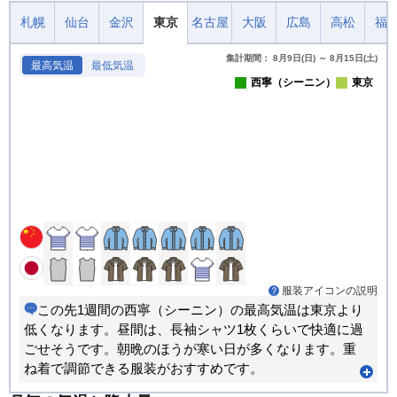
札幌
仙台
金沢
東京
名古屋
大阪
広島
高松
福
集計期間： 8月9日(日) ～ 8月15日(土)
最高気温
最低気温
西寧（シーニン）
東京
服装アイコンの説明
この先1週間の西寧（シーニン）の最高気温は東京より
低くなります。昼間は、長袖シャツ1枚くらいで快適に過
ごせそうです。朝晩のほうが寒い日が多くなります。重
ね着で調節できる服装がおすすめです。