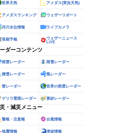
世界天気
アメダス(実況天気)
アメダスランキング
ウェザーリポート
河川水位情報
ライブカメラ
ウェザーニュース
長期予報
LiVE
ーダーコンテンツ
雨雲レーダー
雨雪レーダー
積雪レーダー
風レーダー
雷レーダー
世界の雨雲レーダー
ゲリラ雷雨レーダー
黄砂レーダー
災・減災メニュー
警報・注意報
台風情報
地震情報
津波情報