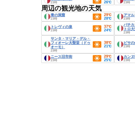
26℃
23時
23時
周辺の観光地の天気
29℃
青の洞窟
アマル
28℃
23時
23時
バチカ
37℃
トレヴィの泉
トロ大
24℃
23時
23時
サンタ・マリア・デル・
38℃
フィオーレ大聖堂（ドゥ
ピサの
21℃
23時
オーモ）
23時
29℃
ニース旧市街
カンヌ
25℃
23時
23時