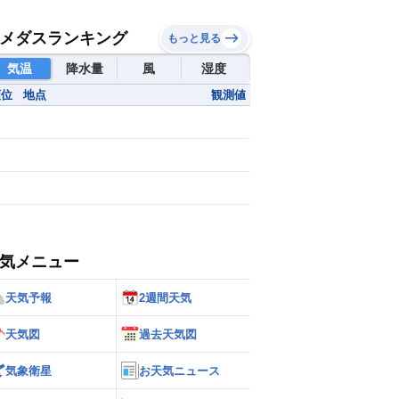
メダスランキング
もっと見る
気温
降水量
風
湿度
順位
地点
観測値
気メニュー
天気予報
2週間天気
天気図
過去天気図
気象衛星
お天気ニュース