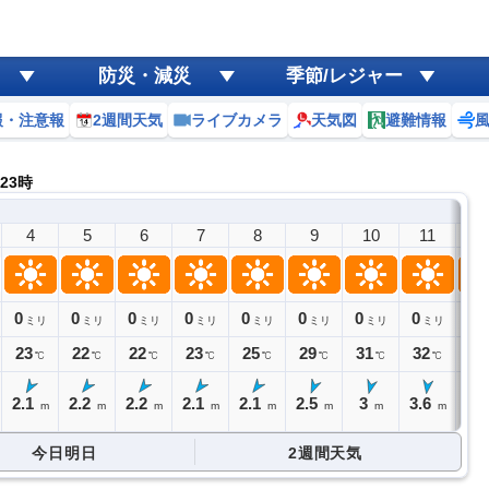
防災・減災
季節/レジャー
報・注意報
2週間天気
ライブカメラ
天気図
避難情報
ニ
 23時
4
5
6
7
8
9
10
11
1
0
0
0
0
0
0
0
0
0
ミリ
ミリ
ミリ
ミリ
ミリ
ミリ
ミリ
ミリ
23
22
22
23
25
29
31
32
32
℃
℃
℃
℃
℃
℃
℃
℃
2.1
2.2
2.2
2.1
2.1
2.5
3
3.6
4.
m
m
m
m
m
m
m
m
今日明日
2週間天気