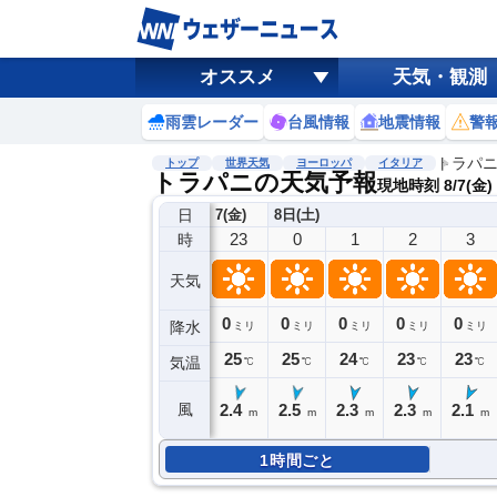
オススメ
天気・観測
雨雲レーダー
台風情報
地震情報
警
トラパ
トップ
世界天気
ヨーロッパ
イタリア
トラパニの天気予報
現地時刻 8/7(金)
日
7(金)
8日(土)
23
0
1
2
3
時
天気
0
0
0
0
0
降水
ミリ
ミリ
ミリ
ミリ
ミリ
25
25
24
23
23
気温
℃
℃
℃
℃
℃
2.4
2.5
2.3
2.3
2.1
風
m
m
m
m
m
1時間ごと