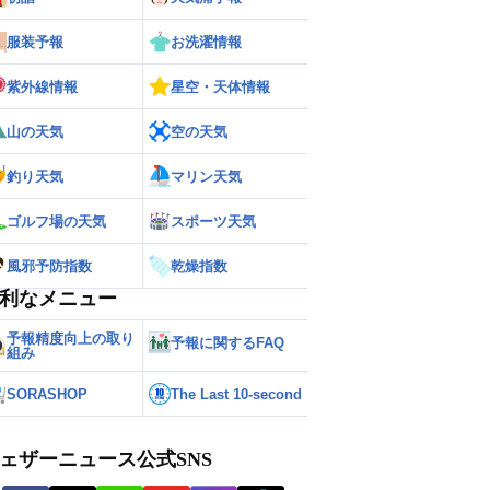
服装予報
お洗濯情報
紫外線情報
星空・天体情報
山の天気
空の天気
釣り天気
マリン天気
ゴルフ場の天気
スポーツ天気
風邪予防指数
乾燥指数
利なメニュー
予報精度向上の取り
予報に関するFAQ
組み
SORASHOP
The Last 10-second
ェザーニュース公式SNS