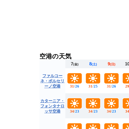
空港の天気
7
8
9
1
(金)
(土)
(日)
ファルコー
ネ・ボルセリ
ーノ空港
31
/
26
31
/
25
31
/
26
2
カターニア・
フォンタナロ
ッサ空港
34
/
23
34
/
23
34
/
23
3