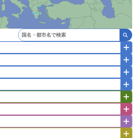
マカオ
モンゴル
北朝鮮
ガポール
タイ
フィリピン
ブルネイ
ー
ラオス人民民主共和国
東ティモール民主共和国
バングラデシュ
パキスタン
ブータン王国
イエメン
イスラエル
イラク
イラン
フスタン
カタール
キプロス
キルギス
ゼルバイジャン
アルバニア
アルメニア
リア
タジキスタン
トルクメニスタン
トルコ
エストニア
オランダ
オーストリア
キリバス
クック諸島
グアム
サイパン
サンマリノ共和国
ジブラルタル
ジョージア
ヒチ
ツバル
トンガ
ナウル共和国
ニウエ
バーミューダ諸島