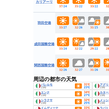
カリアーリ
37
/
24
35
/
22
33
/
22
3
羽田空港
33
/
27
32
/
26
31
/
25
3
成田国際空港
33
/
24
32
/
22
29
/
22
2
関西国際空港
32
/
26
32
/
27
31
/
26
3
周辺の都市の天気
31℃
パレルモ
アグリ
23℃
23時
23時
34℃
エンナ
カター
27℃
23時
23時
32℃
シラクサ
メッシ
25℃
23時
23時
33℃
イムディーナ
ラバト