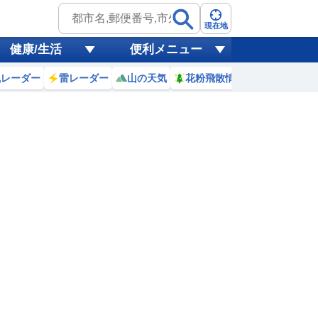
現在地
健康/生活
便利メニュー
風レーダー
雷レーダー
山の天気
花粉飛散情報
世界天気
2
13
14
15
16
17
18
19
20
0
0
0
0
0
0
0
0
ミリ
ミリ
ミリ
ミリ
ミリ
ミリ
ミリ
ミリ
ミリ
33
33
33
32
32
31
30
29
℃
℃
℃
℃
℃
℃
℃
℃
℃
3
5.2
5.8
5.5
5.7
5.6
5.5
5.2
5
m
m
m
m
m
m
m
m
m