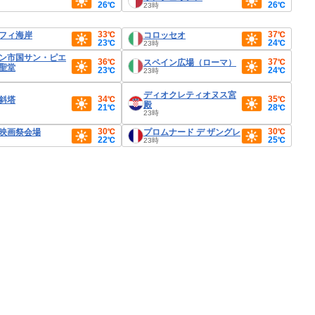
26℃
26℃
23時
33℃
37℃
フィ海岸
コロッセオ
23℃
24℃
23時
ン市国サン・ピエ
36℃
37℃
スペイン広場（ローマ）
聖堂
23℃
24℃
23時
ディオクレティオヌス宮
34℃
35℃
斜塔
殿
21℃
28℃
23時
30℃
30℃
映画祭会場
プロムナード デ ザングレ
22℃
25℃
23時