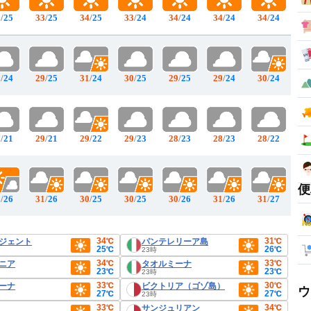
2
/
25
33
/
25
34
/
25
33
/
24
34
/
24
34
/
24
34
/
24
0
/
24
29
/
25
31
/
24
30
/
25
29
/
25
29
/
24
30
/
24
8
/
21
29
/
21
29
/
22
29
/
23
28
/
23
28
/
23
28
/
22
便
1
/
26
31
/
26
30
/
25
30
/
25
30
/
26
31
/
26
31
/
27
34℃
31℃
ジェント
パンテレリーア島
25℃
26℃
23時
34℃
33℃
ニア
タオルミーナ
23℃
23℃
23時
33℃
30℃
ーナ
ビクトリア（ゴゾ島）
ウ
27℃
27℃
23時
33℃
34℃
サンジュリアン