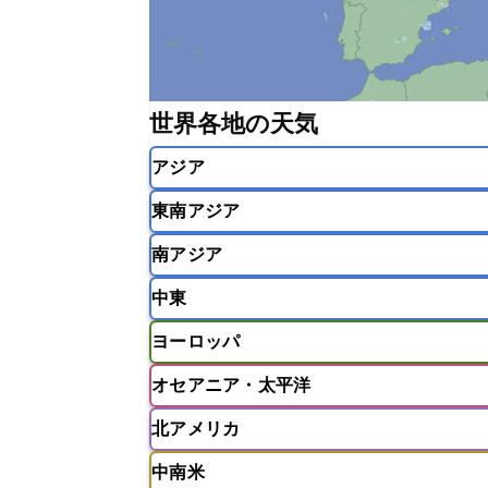
世界各地の天気
アジア
東南アジア
韓国
中国
台湾
香港
南アジア
インドネシア
カンボジア
シン
中東
ベトナム
マレーシア
ミャンマ
インド
スリランカ
ネパール
ヨーロッパ
モルディブ
アフガニスタン
アラブ首長国連邦
オセアニア・太平洋
ウズベキスタン
オマーン
カザ
アイスランド
アイルランド
ア
クウェート
サウジアラビア
シ
北アメリカ
イギリス
イタリア
ウクライナ
アメリカ領サモア
オーストラリア
バーレーン
ヨルダン
レバノン
ギリシャ
クロアチア
コソボ
中南米
サモア独立国
ソロモン諸島
タ
アメリカ
アラスカ
カナダ