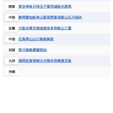
セントクリストファー・ネービス
コンゴ共和国
コンゴ民主共和国
ベルギー
ボスニア・ヘルツェゴビナ
東京
神奈川
埼玉
千葉
茨城
栃木
群馬
関東
セントビンセント及びグレナディーン諸島
コートジボワール
ポルトガル
ポーランド
マルタ
セントルシア
チリ
トリニダード・トバゴ
静岡
愛知
岐阜
山梨
長野
新潟
富山
石川
福井
中部
サントメ・プリンシペ民主共和国
ザンビア共和国
モナコ公国
モルドバ
モンテネグロ
ドミニカ共和国
ドミニカ国
シエラレオネ共和国
ジブチ共和国
ラトビア
リトアニア
リヒテンシュタイン
大阪
兵庫
京都
滋賀
奈良
和歌山
三重
近畿
ニカラグア共和国
ハイチ共和国
バハマ
ジンバブエ
スーダン
セネガル
ルクセンブルク
ルーマニア
ロシア
バルバドス
パナマ
パラグアイ
広島
岡山
山口
島根
鳥取
中国
セントヘレナ諸島
セーシェル
北マケドニア
フランス領ギアナ
ブラジル
プエルトリコ
ソマリア連邦共和国
タンザニア
チャド
香川
徳島
愛媛
高知
四国
ベネズエラ
ベリーズ
ペルー
チュニジア
トーゴ
ナイジェリア連邦共和国
ホンジュラス
ボリビア
マルティニーク
福岡
佐賀
長崎
大分
熊本
宮崎
鹿児島
九州
ナミビア
ニジェール
ブルキナファソ
メキシコ
ブルンジ共和国
ベナン
ボツワナ
沖縄
マダガスカル
マラウイ共和国
マリ
モザンビーク
モロッコ
モーリシャス共和国
モーリタニア
リビア
リベリア共和国
ルワンダ共和国
レソト王国
中央アフリカ共和国
南アフリカ共和国
南スーダン
赤道ギニア共和国