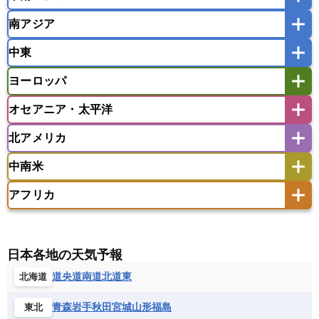
韓国
中国
台湾
香港
マカオ
南アジア
モンゴル
北朝鮮
インドネシア
カンボジア
シンガポール
中東
タイ
フィリピン
ブルネイ
ベトナム
インド
スリランカ
ネパール
マレーシア
ミャンマー
ヨーロッパ
バングラデシュ
パキスタン
ブータン王国
アフガニスタン
アラブ首長国連邦
イエメン
ラオス人民民主共和国
東ティモール民主共和国
モルディブ
オセアニア・太平洋
イスラエル
イラク
イラン
アイスランド
アイルランド
ウズベキスタン
オマーン
カザフスタン
北アメリカ
アゼルバイジャン
アルバニア
アルメニア
アメリカ領サモア
オーストラリア
キリバス
カタール
キプロス
キルギス
イギリス
イタリア
ウクライナ
中南米
クック諸島
グアム
サイパン
クウェート
サウジアラビア
シリア
アメリカ
アラスカ
カナダ
エストニア
オランダ
オーストリア
サモア独立国
ソロモン諸島
タヒチ
タジキスタン
トルクメニスタン
トルコ
アフリカ
バーミューダ諸島
ギリシャ
クロアチア
コソボ
アメリカ領バージン諸島
アルゼンチン
ツバル
トンガ
ナウル共和国
ニウエ
バーレーン
ヨルダン
レバノン
サンマリノ共和国
ジブラルタル
ジョージア
アンティグア・バーブーダ
ウルグアイ
ニューカレドニア
ニュージーランド
ハワイ
アルジェリア
アンゴラ
ウガンダ
スイス
スウェーデン
スペイン
エクアドル
エルサルバドル
ガイアナ
バヌアツ
パプアニューギニア
パラオ
エジプト
エスワティニ王国
エチオピア
日本各地の天気予報
スロバキア
スロベニア共和国
セルビア
キューバ
グアテマラ
グアドループ
フィジー
マーシャル諸島
ミクロネシア連邦
エリトリア国
カメルーン
カーボベルデ
道央
道南
道北
道東
北海道
チェコ
デンマーク
ドイツ
ノルウェー
グレナダ
ケイマン諸島
コスタリカ
ワリス・フテュナ
ガボン
ガンビア
ガーナ共和国
ギニア
ハンガリー
バチカン市国
フィンランド
コロンビア
ジャマイカ
スリナム
青森
岩手
秋田
宮城
山形
福島
東北
ギニアビサウ共和国
ケニア
コモロ連合
フランス
ブルガリア
ベラルーシ