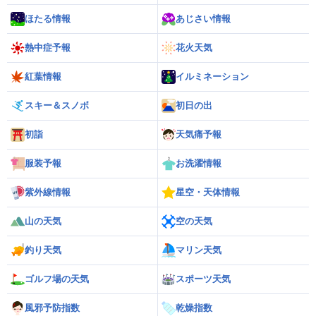
ほたる情報
あじさい情報
熱中症予報
花火天気
紅葉情報
イルミネーション
スキー＆スノボ
初日の出
初詣
天気痛予報
服装予報
お洗濯情報
紫外線情報
星空・天体情報
山の天気
空の天気
釣り天気
マリン天気
ゴルフ場の天気
スポーツ天気
風邪予防指数
乾燥指数