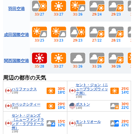
羽田空港
33
/
27
33
/
27
31
/
26
29
/
24
29
/
23
3
成田国際空港
33
/
25
33
/
23
29
/
23
27
/
22
28
/
21
2
関西国際空港
35
/
28
33
/
27
31
/
26
31
/
26
30
/
26
3
周辺の都市の天気
セント・ジョン（ニ
30℃
25℃
ハリファックス
ューブランズウィッ
18℃
14℃
15時
ク州）
15時
29℃
30℃
ケベックシティー
ボストン
19℃
22℃
14時
14時
セント・ジョンズ
（ニューファンドラ
15℃
29℃
モントリオール
ンド・ラブラドール
12℃
22℃
14時
州）
15時