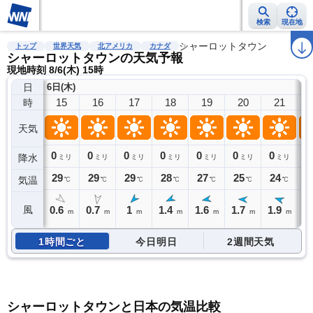
検索
現在地
雨雲レーダー
台風情報
地震情報
シャーロットタウン
警報・注意報
2週間天気
ラ
トップ
世界天気
北アメリカ
カナダ
シャーロットタウンの天気予報
現地時刻 8/6(木) 15時
日
6日(木)
15
16
17
18
19
20
21
時
天気
0
0
0
0
0
0
0
0
降水
ミリ
ミリ
ミリ
ミリ
ミリ
ミリ
ミリ
29
29
29
28
27
25
24
2
気温
℃
℃
℃
℃
℃
℃
℃
0.6
0.7
1
1.4
1.6
1.7
1.9
2
風
m
m
m
m
m
m
m
1時間ごと
今日明日
2週間天気
シャーロットタウンと日本の気温比較