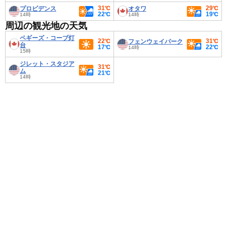
31℃
29℃
プロビデンス
オタワ
22℃
19℃
14時
14時
周辺の観光地の天気
ペギーズ・コーブ灯
22℃
31℃
フェンウェイパーク
台
17℃
22℃
14時
15時
ジレット・スタジア
31℃
ム
21℃
14時