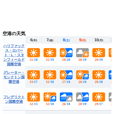
空港の天気
6
7
8
9
10
1
(木)
(金)
(土)
(日)
(月)
ハリファック
ス・ロバー
ト・L・スタ
ンフィールド
31
/
18
32
/
19
28
/
20
28
/
19
28
/
19
2
国際空港
グレーター・
モンクトン国
際空港
33
/
17
32
/
18
27
/
18
26
/
19
28
/
18
2
フレデリクト
ン国際空港
32
/
15
32
/
18
26
/
18
28
/
19
29
/
17
2