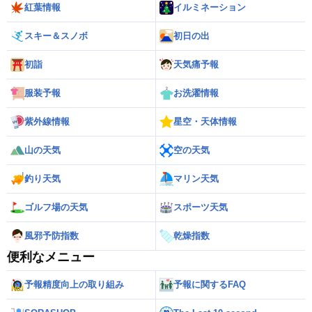
紅葉情報
イルミネーション
スキー＆スノボ
初日の出
初詣
天気痛予報
服装予報
お洗濯情報
紫外線情報
星空・天体情報
山の天気
空の天気
釣り天気
マリン天気
ゴルフ場の天気
スポーツ天気
風邪予防指数
乾燥指数
便利なメニュー
予報精度向上の取り組み
予報に関するFAQ