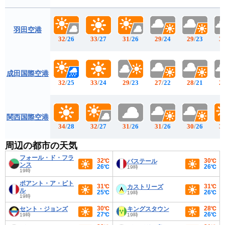
羽田空港
32
/
26
33
/
27
31
/
26
29
/
24
29
/
23
3
成田国際空港
32
/
25
33
/
24
29
/
23
27
/
22
28
/
21
2
関西国際空港
34
/
28
32
/
27
31
/
26
31
/
26
30
/
26
3
周辺の都市の天気
フォール・ド・フラ
32℃
30℃
バステール
ンス
26℃
26℃
19時
19時
ポアント・ア・ピト
31℃
31℃
カストリーズ
ル
25℃
26℃
19時
19時
30℃
28℃
セント・ジョンズ
キングスタウン
27℃
26℃
19時
19時