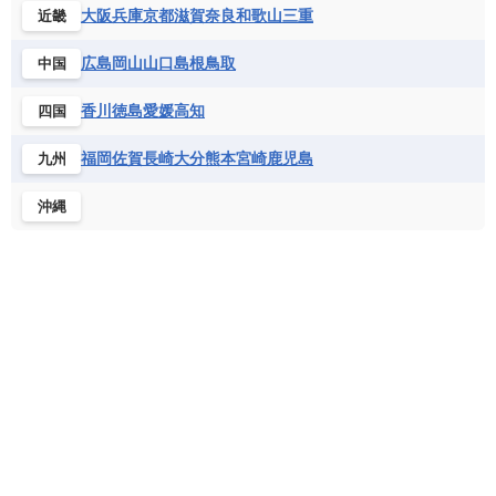
シエラレオネ共和国
ジブチ共和国
ラトビア
リトアニア
リヒテンシュタイン
大阪
兵庫
京都
滋賀
奈良
和歌山
三重
近畿
ニカラグア共和国
ハイチ共和国
バハマ
ジンバブエ
スーダン
セネガル
ルクセンブルク
ルーマニア
ロシア
バルバドス
パナマ
パラグアイ
広島
岡山
山口
島根
鳥取
中国
セントヘレナ諸島
セーシェル
北マケドニア
フランス領ギアナ
ブラジル
プエルトリコ
ソマリア連邦共和国
タンザニア
チャド
香川
徳島
愛媛
高知
四国
ベネズエラ
ベリーズ
ペルー
チュニジア
トーゴ
ナイジェリア連邦共和国
ホンジュラス
ボリビア
マルティニーク
福岡
佐賀
長崎
大分
熊本
宮崎
鹿児島
九州
ナミビア
ニジェール
ブルキナファソ
メキシコ
ブルンジ共和国
ベナン
ボツワナ
沖縄
マダガスカル
マラウイ共和国
マリ
モザンビーク
モロッコ
モーリシャス共和国
モーリタニア
リビア
リベリア共和国
ルワンダ共和国
レソト王国
中央アフリカ共和国
南アフリカ共和国
南スーダン
赤道ギニア共和国