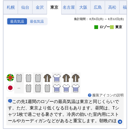
札幌
仙台
金沢
東京
名古屋
大阪
広島
高松
福
集計期間： 8月6日(木) ～ 8月12日(水)
最高気温
最低気温
ロゾー
東京
服装アイコンの説明
この先1週間のロゾーの最高気温は東京と同じくらいで
す。ただ、東京より低くなる日もあります。昼間は、Tシ
ャツ1枚で過ごせる暑さです。冷房の効いた室内用にスト
ールやカーディガンなどがあると重宝します。朝晩のほ
うが寒い日が多くなります。重ね着で調節できる服装が