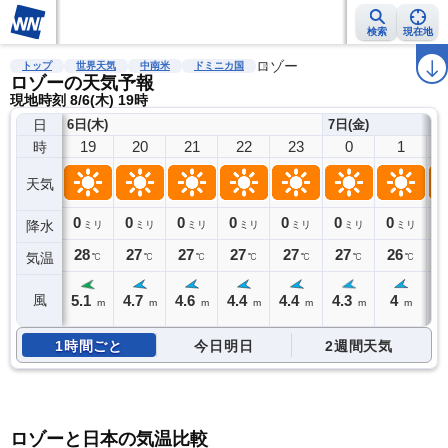
検索
現在地
雨雲レーダー
台風情報
地震情報
ロゾー
警報・注意報
2週間天気
ラ
トップ
世界天気
中南米
ドミニカ国
ロゾーの天気予報
現地時刻 8/6(木) 19時
日
6日(木)
7日(金)
19
20
21
22
23
0
1
時
天気
0
0
0
0
0
0
0
0
降水
ミリ
ミリ
ミリ
ミリ
ミリ
ミリ
ミリ
28
27
27
27
27
27
26
2
気温
℃
℃
℃
℃
℃
℃
℃
5.1
4.7
4.6
4.4
4.4
4.3
4
3
風
m
m
m
m
m
m
m
1時間ごと
今日明日
2週間天気
ロゾーと日本の気温比較