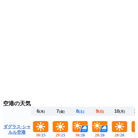
おすすめです。
空港の天気
6
7
8
9
10
1
(木)
(金)
(土)
(日)
(月)
ダグラス·シャ
ルル空港
30
/
25
29
/
25
30
/
26
28
/
26
28
/
26
2