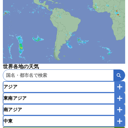
世界各地の天気
アジア
東南アジア
韓国
中国
台湾
香港
マカオ
南アジア
モンゴル
北朝鮮
インドネシア
カンボジア
シンガポール
中東
タイ
フィリピン
ブルネイ
ベトナム
インド
スリランカ
ネパール