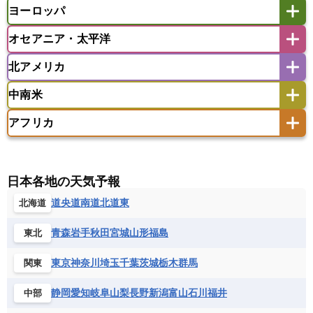
マレーシア
ミャンマー
ヨーロッパ
バングラデシュ
パキスタン
ブータン王国
アフガニスタン
アラブ首長国連邦
イエメン
ラオス人民民主共和国
東ティモール民主共和国
モルディブ
オセアニア・太平洋
イスラエル
イラク
イラン
アイスランド
アイルランド
ウズベキスタン
オマーン
カザフスタン
北アメリカ
アゼルバイジャン
アルバニア
アルメニア
アメリカ領サモア
オーストラリア
キリバス
カタール
キプロス
キルギス
イギリス
イタリア
ウクライナ
中南米
クック諸島
グアム
サイパン
クウェート
サウジアラビア
シリア
アメリカ
アラスカ
カナダ
エストニア
オランダ
オーストリア
サモア独立国
ソロモン諸島
タヒチ
タジキスタン
トルクメニスタン
トルコ
アフリカ
バーミューダ諸島
ギリシャ
クロアチア
コソボ
アメリカ領バージン諸島
アルゼンチン
ツバル
トンガ
ナウル共和国
ニウエ
バーレーン
ヨルダン
レバノン
サンマリノ共和国
ジブラルタル
ジョージア
アンティグア・バーブーダ
ウルグアイ
ニューカレドニア
ニュージーランド
ハワイ
アルジェリア
アンゴラ
ウガンダ
スイス
スウェーデン
スペイン
エクアドル
エルサルバドル
ガイアナ
バヌアツ
パプアニューギニア
パラオ
エジプト
エスワティニ王国
エチオピア
日本各地の天気予報
スロバキア
スロベニア共和国
セルビア
キューバ
グアテマラ
グアドループ
フィジー
マーシャル諸島
ミクロネシア連邦
エリトリア国
カメルーン
カーボベルデ
道央
道南
道北
道東
北海道
チェコ
デンマーク
ドイツ
ノルウェー
グレナダ
ケイマン諸島
コスタリカ
ワリス・フテュナ
ガボン
ガンビア
ガーナ共和国
ギニア
ハンガリー
バチカン市国
フィンランド
コロンビア
ジャマイカ
スリナム
青森
岩手
秋田
宮城
山形
福島
東北
ギニアビサウ共和国
ケニア
コモロ連合
フランス
ブルガリア
ベラルーシ
セントクリストファー・ネービス
コンゴ共和国
コンゴ民主共和国
ベルギー
ボスニア・ヘルツェゴビナ
東京
神奈川
埼玉
千葉
茨城
栃木
群馬
関東
セントビンセント及びグレナディーン諸島
コートジボワール
ポルトガル
ポーランド
マルタ
セントルシア
チリ
トリニダード・トバゴ
静岡
愛知
岐阜
山梨
長野
新潟
富山
石川
福井
中部
サントメ・プリンシペ民主共和国
ザンビア共和国
モナコ公国
モルドバ
モンテネグロ
ドミニカ共和国
ドミニカ国