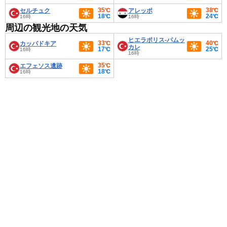
35℃
38℃
セルチュク
アレッポ
18℃
24℃
16時
16時
周辺の観光地の天気
ヒエラポリス-パムッ
33℃
40℃
カッパドキア
カレ
17℃
25℃
16時
16時
35℃
エフェソス遺跡
18℃
16時