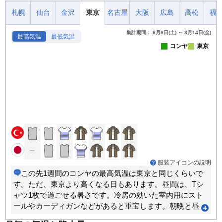
札幌
仙台
金沢
東京
名古屋
大阪
広島
高松
福
集計期間： 8月8日(土) ～ 8月14日(金)
最高気温
最低気温
コンヤ
東京
服装アイコンの説明
この先1週間のコンヤの最高気温は東京と同じくらいで
す。ただ、東京より高くなる日もあります。昼間は、Tシ
ャツ1枚で過ごせる暑さです。冷房の効いた室内用にスト
ールやカーディガンなどがあると重宝します。朝晩と昼
間では体感が大きく変わります。重ね着で調節できる服