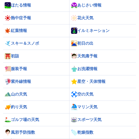
ほたる情報
あじさい情報
熱中症予報
花火天気
紅葉情報
イルミネーション
スキー＆スノボ
初日の出
初詣
天気痛予報
服装予報
お洗濯情報
紫外線情報
星空・天体情報
山の天気
空の天気
釣り天気
マリン天気
ゴルフ場の天気
スポーツ天気
風邪予防指数
乾燥指数