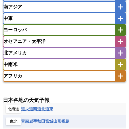
南アジア
モンゴル
北朝鮮
インドネシア
カンボジア
シンガポール
中東
タイ
フィリピン
ブルネイ
ベトナム
インド
スリランカ
ネパール
マレーシア
ミャンマー
ヨーロッパ
バングラデシュ
パキスタン
ブータン王国
アフガニスタン
アラブ首長国連邦
イエメン
ラオス人民民主共和国
東ティモール民主共和国
モルディブ
オセアニア・太平洋
イスラエル
イラク
イラン
アイスランド
アイルランド
ウズベキスタン
オマーン
カザフスタン
北アメリカ
アゼルバイジャン
アルバニア
アルメニア
アメリカ領サモア
オーストラリア
キリバス
カタール
キプロス
キルギス
イギリス
イタリア
ウクライナ
中南米
クック諸島
グアム
サイパン
クウェート
サウジアラビア
シリア
アメリカ
アラスカ
カナダ
エストニア
オランダ
オーストリア
サモア独立国
ソロモン諸島
タヒチ
タジキスタン
トルクメニスタン
トルコ
アフリカ
バーミューダ諸島
ギリシャ
クロアチア
コソボ
アメリカ領バージン諸島
アルゼンチン
ツバル
トンガ
ナウル共和国
ニウエ
バーレーン
ヨルダン
レバノン
サンマリノ共和国
ジブラルタル
ジョージア
アンティグア・バーブーダ
ウルグアイ
ニューカレドニア
ニュージーランド
ハワイ
アルジェリア
アンゴラ
ウガンダ
スイス
スウェーデン
スペイン
エクアドル
エルサルバドル
ガイアナ
バヌアツ
パプアニューギニア
パラオ
エジプト
エスワティニ王国
エチオピア
日本各地の天気予報
スロバキア
スロベニア共和国
セルビア
キューバ
グアテマラ
グアドループ
フィジー
マーシャル諸島
ミクロネシア連邦
エリトリア国
カメルーン
カーボベルデ
道央
道南
道北
道東
北海道
チェコ
デンマーク
ドイツ
ノルウェー
グレナダ
ケイマン諸島
コスタリカ
ワリス・フテュナ
ガボン
ガンビア
ガーナ共和国
ギニア
ハンガリー
バチカン市国
フィンランド
コロンビア
ジャマイカ
スリナム
青森
岩手
秋田
宮城
山形
福島
東北
ギニアビサウ共和国
ケニア
コモロ連合
フランス
ブルガリア
ベラルーシ
セントクリストファー・ネービス