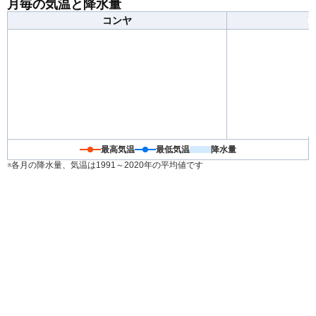
月毎の気温と降水量
装がおすすめです。
コンヤ
最高気温
最低気温
降水量
※各月の降水量、気温は1991～2020年の平均値です