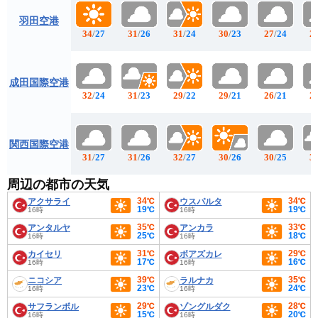
羽田空港
34
/
27
31
/
26
31
/
24
30
/
23
27
/
24
2
成田国際空港
32
/
24
31
/
23
29
/
22
29
/
21
26
/
21
2
関西国際空港
31
/
27
31
/
26
32
/
27
30
/
26
30
/
25
3
周辺の都市の天気
34℃
34℃
アクサライ
ウスパルタ
19℃
19℃
16時
16時
35℃
33℃
アンタルヤ
アンカラ
25℃
18℃
16時
16時
31℃
29℃
カイセリ
ボアズカレ
17℃
16℃
16時
16時
39℃
35℃
ニコシア
ラルナカ
23℃
24℃
16時
16時
29℃
28℃
サフランボル
ゾングルダク
15℃
20℃
16時
16時