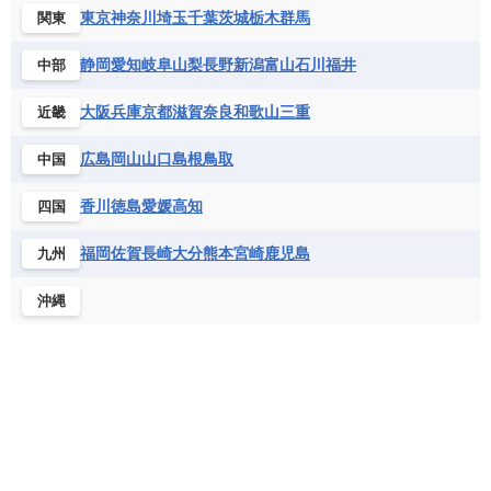
コンゴ共和国
コンゴ民主共和国
ベルギー
ボスニア・ヘルツェゴビナ
東京
神奈川
埼玉
千葉
茨城
栃木
群馬
関東
セントビンセント及びグレナディーン諸島
コートジボワール
ポルトガル
ポーランド
マルタ
セントルシア
チリ
トリニダード・トバゴ
静岡
愛知
岐阜
山梨
長野
新潟
富山
石川
福井
中部
サントメ・プリンシペ民主共和国
ザンビア共和国
モナコ公国
モルドバ
モンテネグロ
ドミニカ共和国
ドミニカ国
シエラレオネ共和国
ジブチ共和国
ラトビア
リトアニア
リヒテンシュタイン
大阪
兵庫
京都
滋賀
奈良
和歌山
三重
近畿
ニカラグア共和国
ハイチ共和国
バハマ
ジンバブエ
スーダン
セネガル
ルクセンブルク
ルーマニア
ロシア
バルバドス
パナマ
パラグアイ
広島
岡山
山口
島根
鳥取
中国
セントヘレナ諸島
セーシェル
北マケドニア
フランス領ギアナ
ブラジル
プエルトリコ
ソマリア連邦共和国
タンザニア
チャド
香川
徳島
愛媛
高知
四国
ベネズエラ
ベリーズ
ペルー
チュニジア
トーゴ
ナイジェリア連邦共和国
ホンジュラス
ボリビア
マルティニーク
福岡
佐賀
長崎
大分
熊本
宮崎
鹿児島
九州
ナミビア
ニジェール
ブルキナファソ
メキシコ
ブルンジ共和国
ベナン
ボツワナ
沖縄
マダガスカル
マラウイ共和国
マリ
モザンビーク
モロッコ
モーリシャス共和国
モーリタニア
リビア
リベリア共和国
ルワンダ共和国
レソト王国
中央アフリカ共和国
南アフリカ共和国
南スーダン
赤道ギニア共和国