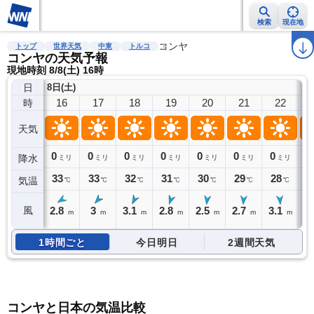
検索
現在地
雨雲レーダー
台風情報
地震情報
コンヤ
警報・注意報
2週間天気
ラ
トップ
世界天気
中東
トルコ
コンヤの天気予報
現地時刻 8/8(土) 16時
日
8日(土)
16
17
18
19
20
21
22
時
天気
0
0
0
0
0
0
0
0
降水
ミリ
ミリ
ミリ
ミリ
ミリ
ミリ
ミリ
33
33
32
31
30
29
28
2
気温
℃
℃
℃
℃
℃
℃
℃
2.8
3
3.1
2.8
2.5
2.7
3.1
3
風
m
m
m
m
m
m
m
1時間ごと
今日明日
2週間天気
コンヤと日本の気温比較