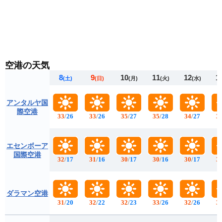
空港の天気
8
9
10
11
12
1
(土)
(日)
(月)
(火)
(水)
アンタルヤ国
際空港
33
/
26
33
/
26
35
/
27
35
/
28
34
/
27
3
エセンボーア
国際空港
32
/
17
31
/
16
30
/
17
30
/
16
30
/
17
3
ダラマン空港
31
/
20
32
/
22
32
/
23
33
/
26
32
/
26
3