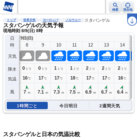
検索
現在地
雨雲レーダー
台風情報
地震情報
警報・注意報
スタバンゲル
2週間天気
ラ
トップ
世界天気
ヨーロッパ
ノルウェー
スタバンゲルの天気予報
現地時刻 8/9(日) 8時
日
9日(日)
8
9
10
11
12
13
14
時
天気
0
0
1
1
2
2
2
3
降水
ミリ
ミリ
ミリ
ミリ
ミリ
ミリ
ミリ
16
17
17
18
17
17
16
1
気温
℃
℃
℃
℃
℃
℃
℃
7
7.1
7.3
7.5
6.9
6.7
6.4
6
風
m
m
m
m
m
m
m
1時間ごと
今日明日
2週間天気
スタバンゲルと日本の気温比較