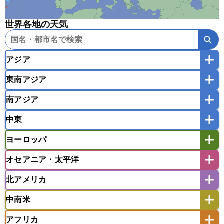
世界各地の天気
アジア
東南アジア
韓国
中国
台湾
香港
マカオ
南アジア
モンゴル
北朝鮮
インドネシア
カンボジア
シンガポール
中東
タイ
フィリピン
ブルネイ
ベトナム
インド
スリランカ
ネパール
マレーシア
ミャンマー
ヨーロッパ
バングラデシュ
パキスタン
ブータン王国
アフガニスタン
アラブ首長国連邦
イエメン
ラオス人民民主共和国
東ティモール民主共和国
モルディブ
オセアニア・太平洋
イスラエル
イラク
イラン
アイスランド
アイルランド
ウズベキスタン
オマーン
カザフスタン
北アメリカ
アゼルバイジャン
アルバニア
アルメニア
アメリカ領サモア
オーストラリア
キリバス
カタール
キプロス
キルギス
イギリス
イタリア
ウクライナ
中南米
クック諸島
グアム
サイパン
クウェート
サウジアラビア
シリア
アメリカ
アラスカ
カナダ
エストニア
オランダ
オーストリア
サモア独立国
ソロモン諸島
タヒチ
タジキスタン
トルクメニスタン
トルコ
アフリカ
バーミューダ諸島
ギリシャ
クロアチア
コソボ