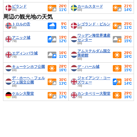
26℃
21℃
ビランド
カールスタード
11℃
14℃
8時
8時
周辺の観光地の天気
9℃
25℃
トロルの舌
レゴランド・ビルン
5℃
11℃
8時
8時
ワッデン海世界遺産
19℃
25℃
アニック城
センター
12℃
15℃
7時
8時
アムステルダム国立
16℃
29℃
エディンバラ城
美術館
11℃
16℃
7時
8時
28℃
30℃
キューケンホフ公園
デ・ハール城
16℃
15℃
8時
8時
デ・ホーヘ・フェル
ジャイアンツ・コー
30℃
16℃
ウェ国立公園
ズウェー
13℃
14℃
8時
7時
31℃
29℃
ケルン大聖堂
カンタベリー大聖堂
17℃
16℃
8時
7時