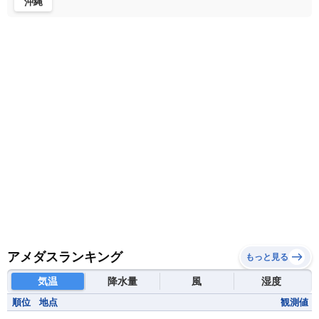
沖縄
マダガスカル
マラウイ共和国
マリ
モザンビーク
モロッコ
モーリシャス共和国
モーリタニア
リビア
リベリア共和国
ルワンダ共和国
レソト王国
中央アフリカ共和国
南アフリカ共和国
南スーダン
赤道ギニア共和国
アメダスランキング
もっと見る
気温
降水量
風
湿度
順位
地点
観測値