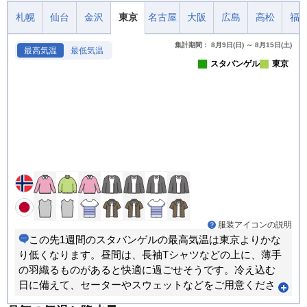
札幌
仙台
金沢
東京
名古屋
大阪
広島
高松
福
集計期間： 8月9日(日) ～ 8月15日(土)
最高気温
最低気温
スタバンゲル
東京
服装アイコンの説明
この先1週間のスタバンゲルの最高気温は東京よりかな
り低くなります。昼間は、長袖Tシャツなどの上に、薄手
の羽織るものがあると快適に過ごせそうです。冷え込む
日に備えて、セーターやスウェットなどをご用意くださ
い。朝晩のほうが寒い日が多くなります。重ね着で調節