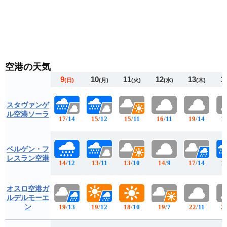
空港の天気
9
10
11
12
13
1
(日)
(月)
(火)
(水)
(木)
スタヴァンゲ
ル空港ソーラ
17
/
14
15
/
12
15
/
11
16
/
11
19
/
14
1
ベルゲン・フ
レスラン空港
14
/
12
13
/
11
13
/
10
14
/
9
17
/
14
1
オスロ空港ガ
ルデルモーエ
ン
19
/
13
19
/
12
18
/
10
19
/
7
22
/
11
2