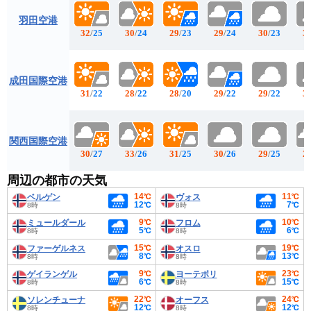
羽田空港
32
/
25
30
/
24
29
/
23
29
/
24
30
/
23
3
成田国際空港
31
/
22
28
/
22
28
/
20
29
/
22
29
/
22
3
関西国際空港
30
/
27
33
/
26
31
/
25
30
/
26
29
/
25
2
周辺の都市の天気
14℃
11℃
ベルゲン
ヴォス
12℃
7℃
8時
8時
9℃
10℃
ミュールダール
フロム
5℃
6℃
8時
8時
15℃
19℃
ファーゲルネス
オスロ
8℃
13℃
8時
8時
9℃
23℃
ゲイランゲル
ヨーテボリ
6℃
15℃
8時
8時
22℃
24℃
ソレンチューナ
オーフス
12℃
12℃
8時
8時