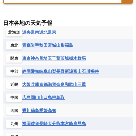
アメリカ領バージン諸島
アルゼンチン
ツバル
トンガ
ナウル共和国
ニウエ
バーレーン
ヨルダン
レバノン
サンマリノ共和国
ジブラルタル
ジョージア
アンティグア・バーブーダ
ウルグアイ
ニューカレドニア
ニュージーランド
ハワイ
アルジェリア
アンゴラ
ウガンダ
スイス
スウェーデン
スペイン
エクアドル
エルサルバドル
ガイアナ
バヌアツ
パプアニューギニア
パラオ
エジプト
エスワティニ王国
エチオピア
日本各地の天気予報
スロバキア
スロベニア共和国
セルビア
キューバ
グアテマラ
グアドループ
フィジー
マーシャル諸島
ミクロネシア連邦
エリトリア国
カメルーン
カーボベルデ
道央
道南
道北
道東
北海道
チェコ
デンマーク
ドイツ
ノルウェー
グレナダ
ケイマン諸島
コスタリカ
ワリス・フテュナ
ガボン
ガンビア
ガーナ共和国
ギニア
ハンガリー
バチカン市国
フィンランド
コロンビア
ジャマイカ
スリナム
青森
岩手
秋田
宮城
山形
福島
東北
ギニアビサウ共和国
ケニア
コモロ連合
フランス
ブルガリア
ベラルーシ
セントクリストファー・ネービス
コンゴ共和国
コンゴ民主共和国
ベルギー
ボスニア・ヘルツェゴビナ
東京
神奈川
埼玉
千葉
茨城
栃木
群馬
関東
セントビンセント及びグレナディーン諸島
コートジボワール
ポルトガル
ポーランド
マルタ
セントルシア
チリ
トリニダード・トバゴ
静岡
愛知
岐阜
山梨
長野
新潟
富山
石川
福井
中部
サントメ・プリンシペ民主共和国
ザンビア共和国
モナコ公国
モルドバ
モンテネグロ
ドミニカ共和国
ドミニカ国
シエラレオネ共和国
ジブチ共和国
ラトビア
リトアニア
リヒテンシュタイン
大阪
兵庫
京都
滋賀
奈良
和歌山
三重
近畿
ニカラグア共和国
ハイチ共和国
バハマ
ジンバブエ
スーダン
セネガル
ルクセンブルク
ルーマニア
ロシア
バルバドス
パナマ
パラグアイ
広島
岡山
山口
島根
鳥取
中国
セントヘレナ諸島
セーシェル
北マケドニア
フランス領ギアナ
ブラジル
プエルトリコ
ソマリア連邦共和国
タンザニア
チャド
香川
徳島
愛媛
高知
四国
ベネズエラ
ベリーズ
ペルー
チュニジア
トーゴ
ナイジェリア連邦共和国
ホンジュラス
ボリビア
マルティニーク
福岡
佐賀
長崎
大分
熊本
宮崎
鹿児島
九州
ナミビア
ニジェール
ブルキナファソ
メキシコ
ブルンジ共和国
ベナン
ボツワナ