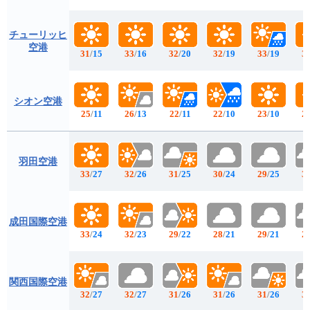
チューリッヒ
空港
31
/
15
33
/
16
32
/
20
32
/
19
33
/
19
3
シオン空港
25
/
11
26
/
13
22
/
11
22
/
10
23
/
10
2
羽田空港
33
/
27
32
/
26
31
/
25
30
/
24
29
/
25
3
成田国際空港
33
/
24
32
/
23
29
/
22
28
/
21
29
/
21
2
関西国際空港
32
/
27
32
/
27
31
/
26
31
/
26
31
/
26
3