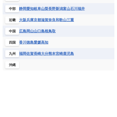
コートジボワール
ポルトガル
ポーランド
マルタ
セントルシア
チリ
トリニダード・トバゴ
静岡
愛知
岐阜
山梨
長野
新潟
富山
石川
福井
中部
サントメ・プリンシペ民主共和国
ザンビア共和国
モナコ公国
モルドバ
モンテネグロ
ドミニカ共和国
ドミニカ国
シエラレオネ共和国
ジブチ共和国
ラトビア
リトアニア
リヒテンシュタイン
大阪
兵庫
京都
滋賀
奈良
和歌山
三重
近畿
ニカラグア共和国
ハイチ共和国
バハマ
ジンバブエ
スーダン
セネガル
ルクセンブルク
ルーマニア
ロシア
バルバドス
パナマ
パラグアイ
広島
岡山
山口
島根
鳥取
中国
セントヘレナ諸島
セーシェル
北マケドニア
フランス領ギアナ
ブラジル
プエルトリコ
ソマリア連邦共和国
タンザニア
チャド
香川
徳島
愛媛
高知
四国
ベネズエラ
ベリーズ
ペルー
チュニジア
トーゴ
ナイジェリア連邦共和国
ホンジュラス
ボリビア
マルティニーク
福岡
佐賀
長崎
大分
熊本
宮崎
鹿児島
九州
ナミビア
ニジェール
ブルキナファソ
メキシコ
ブルンジ共和国
ベナン
ボツワナ
沖縄
マダガスカル
マラウイ共和国
マリ
モザンビーク
モロッコ
モーリシャス共和国
モーリタニア
リビア
リベリア共和国
ルワンダ共和国
レソト王国
中央アフリカ共和国
南アフリカ共和国
南スーダン
赤道ギニア共和国