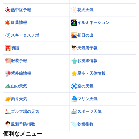
熱中症予報
花火天気
紅葉情報
イルミネーション
スキー＆スノボ
初日の出
初詣
天気痛予報
服装予報
お洗濯情報
紫外線情報
星空・天体情報
山の天気
空の天気
釣り天気
マリン天気
ゴルフ場の天気
スポーツ天気
風邪予防指数
乾燥指数
便利なメニュー