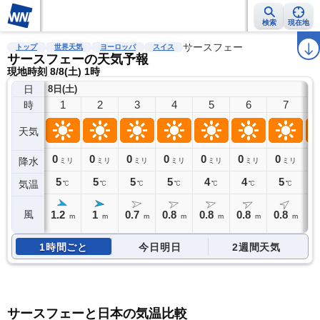
検索
現在地
雨雲レーダー
台風情報
地震情報
サースフェー
警報・注意報
2週間天気
ラ
トップ
世界天気
ヨーロッパ
スイス
サースフェーの天気予報
現地時刻 8/8(土) 1時
日
8日(土)
1
2
3
4
5
6
7
時
天気
0
0
0
0
0
0
0
0
降水
ミリ
ミリ
ミリ
ミリ
ミリ
ミリ
ミリ
5
5
5
5
4
4
5
気温
℃
℃
℃
℃
℃
℃
℃
1.2
1
0.7
0.8
0.8
0.8
0.8
0
風
m
m
m
m
m
m
m
1時間ごと
今日明日
2週間天気
サースフェーと日本の気温比較