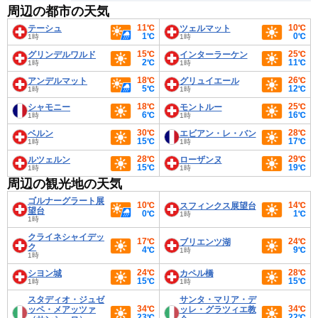
周辺の都市の天気
11℃
10℃
テーシュ
ツェルマット
1℃
0℃
1時
1時
15℃
25℃
グリンデルワルド
インターラーケン
2℃
11℃
1時
1時
18℃
26℃
アンデルマット
グリュイエール
5℃
12℃
1時
1時
18℃
25℃
シャモニー
モントルー
6℃
16℃
1時
1時
30℃
28℃
ベルン
エビアン・レ・バン
15℃
17℃
1時
1時
28℃
29℃
ルツェルン
ローザンヌ
15℃
19℃
1時
1時
周辺の観光地の天気
ゴルナーグラート展
10℃
14℃
スフィンクス展望台
望台
0℃
1℃
1時
1時
クライネシャイデッ
17℃
24℃
ブリエンツ湖
ク
4℃
9℃
1時
1時
24℃
28℃
シヨン城
カペル橋
15℃
15℃
1時
1時
スタディオ・ジュゼ
サンタ・マリア・デ
34℃
34℃
ッペ・メアッツァ
ッレ・グラツィエ教
23℃
22℃