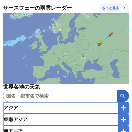
サースフェーの雨雲レーダー
もっと見る
世界各地の天気
アジア
東南アジア
韓国
中国
台湾
香港
マカオ
南アジア
モンゴル
北朝鮮