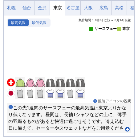
札幌
仙台
金沢
東京
名古屋
大阪
広島
高松
福
集計期間： 8月8日(土) ～ 8月14日(金)
最高気温
最低気温
サースフェー
東京
服装アイコンの説明
この先1週間のサースフェーの最高気温は東京よりかな
り低くなります。昼間は、長袖Tシャツなどの上に、薄手
の羽織るものがあると快適に過ごせそうです。冷え込む
日に備えて、セーターやスウェットなどをご用意くださ
い。朝晩と昼間では体感が大きく変わります。重ね着で