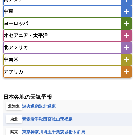
インドネシア
カンボジア
シンガポール
中東
タイ
フィリピン
ブルネイ
ベトナム
インド
スリランカ
ネパール
マレーシア
ミャンマー
ヨーロッパ
バングラデシュ
パキスタン
ブータン王国
アフガニスタン
アラブ首長国連邦
イエメン
ラオス人民民主共和国
東ティモール民主共和国
モルディブ
オセアニア・太平洋
イスラエル
イラク
イラン
アイスランド
アイルランド
ウズベキスタン
オマーン
カザフスタン
北アメリカ
アゼルバイジャン
アルバニア
アルメニア
アメリカ領サモア
オーストラリア
キリバス
カタール
キプロス
キルギス
イギリス
イタリア
ウクライナ
中南米
クック諸島
グアム
サイパン
クウェート
サウジアラビア
シリア
アメリカ
アラスカ
カナダ
エストニア
オランダ
オーストリア
サモア独立国
ソロモン諸島
タヒチ
タジキスタン
トルクメニスタン
トルコ
アフリカ
バーミューダ諸島
ギリシャ
クロアチア
コソボ
アメリカ領バージン諸島
アルゼンチン
ツバル
トンガ
ナウル共和国
ニウエ
バーレーン
ヨルダン
レバノン
サンマリノ共和国
ジブラルタル
ジョージア
アンティグア・バーブーダ
ウルグアイ
ニューカレドニア
ニュージーランド
ハワイ
アルジェリア
アンゴラ
ウガンダ
スイス
スウェーデン
スペイン
エクアドル
エルサルバドル
ガイアナ
バヌアツ
パプアニューギニア
パラオ
エジプト
エスワティニ王国
エチオピア
日本各地の天気予報
スロバキア
スロベニア共和国
セルビア
キューバ
グアテマラ
グアドループ
フィジー
マーシャル諸島
ミクロネシア連邦
エリトリア国
カメルーン
カーボベルデ
道央
道南
道北
道東
北海道
チェコ
デンマーク
ドイツ
ノルウェー
グレナダ
ケイマン諸島
コスタリカ
ワリス・フテュナ
ガボン
ガンビア
ガーナ共和国
ギニア
ハンガリー
バチカン市国
フィンランド
コロンビア
ジャマイカ
スリナム
青森
岩手
秋田
宮城
山形
福島
東北
ギニアビサウ共和国
ケニア
コモロ連合
フランス
ブルガリア
ベラルーシ
セントクリストファー・ネービス
コンゴ共和国
コンゴ民主共和国
ベルギー
ボスニア・ヘルツェゴビナ
東京
神奈川
埼玉
千葉
茨城
栃木
群馬
関東
セントビンセント及びグレナディーン諸島