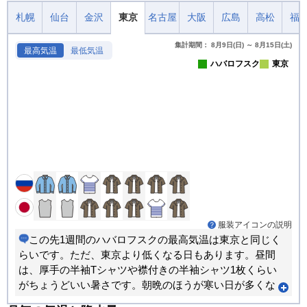
札幌
仙台
金沢
東京
名古屋
大阪
広島
高松
福
集計期間： 8月9日(日) ～ 8月15日(土)
最高気温
最低気温
ハバロフスク
東京
服装アイコンの説明
この先1週間のハバロフスクの最高気温は東京と同じく
らいです。ただ、東京より低くなる日もあります。昼間
は、厚手の半袖Tシャツや襟付きの半袖シャツ1枚くらい
がちょうどいい暑さです。朝晩のほうが寒い日が多くな
ります。重ね着で調節できる服装がおすすめです。日毎