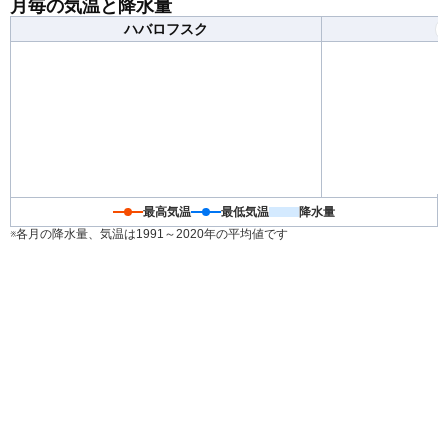
月毎の気温と降水量
の気温差が大きくなるため、日々の天気予報を確認して
ハバロフスク
体調を崩さないようお気をつけください。
最高気温
最低気温
降水量
※各月の降水量、気温は1991～2020年の平均値です