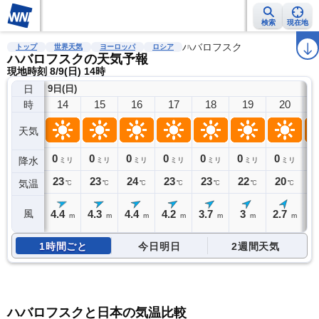
検索
現在地
雨雲レーダー
台風情報
地震情報
ハバロフスク
警報・注意報
2週間天気
ラ
トップ
世界天気
ヨーロッパ
ロシア
ハバロフスクの天気予報
現地時刻 8/9(日) 14時
日
9日(日)
14
15
16
17
18
19
20
時
天気
0
0
0
0
0
0
0
0
降水
ミリ
ミリ
ミリ
ミリ
ミリ
ミリ
ミリ
23
23
24
23
23
22
20
1
気温
℃
℃
℃
℃
℃
℃
℃
4.4
4.3
4.4
4.2
3.7
3
2.7
2
風
m
m
m
m
m
m
m
1時間ごと
今日明日
2週間天気
ハバロフスクと日本の気温比較