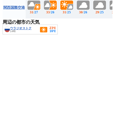
関西国際空港
31
/
27
33
/
26
31
/
25
30
/
26
29
/
25
2
周辺の都市の天気
23℃
ウラジオストク
16℃
14時