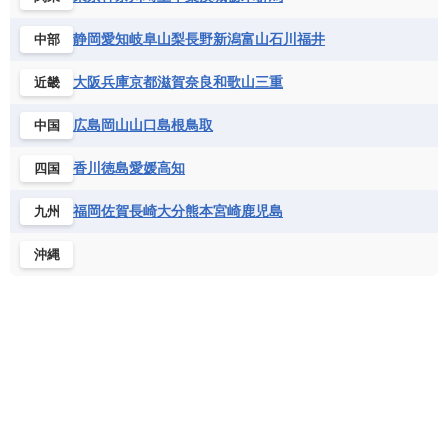
セントビンセント及びグレナディーン諸島
コートジボワール
ポルトガル
ポーランド
マルタ
セントルシア
チリ
トリニダード・トバゴ
静岡
愛知
岐阜
山梨
長野
新潟
富山
石川
福井
中部
サントメ・プリンシペ民主共和国
ザンビア共和国
モナコ公国
モルドバ
モンテネグロ
ドミニカ共和国
ドミニカ国
シエラレオネ共和国
ジブチ共和国
ラトビア
リトアニア
リヒテンシュタイン
大阪
兵庫
京都
滋賀
奈良
和歌山
三重
近畿
ニカラグア共和国
ハイチ共和国
バハマ
ジンバブエ
スーダン
セネガル
ルクセンブルク
ルーマニア
ロシア
バルバドス
パナマ
パラグアイ
広島
岡山
山口
島根
鳥取
中国
セントヘレナ諸島
セーシェル
北マケドニア
フランス領ギアナ
ブラジル
プエルトリコ
ソマリア連邦共和国
タンザニア
チャド
香川
徳島
愛媛
高知
四国
ベネズエラ
ベリーズ
ペルー
チュニジア
トーゴ
ナイジェリア連邦共和国
ホンジュラス
ボリビア
マルティニーク
福岡
佐賀
長崎
大分
熊本
宮崎
鹿児島
九州
ナミビア
ニジェール
ブルキナファソ
メキシコ
ブルンジ共和国
ベナン
ボツワナ
沖縄
マダガスカル
マラウイ共和国
マリ
モザンビーク
モロッコ
モーリシャス共和国
モーリタニア
リビア
リベリア共和国
ルワンダ共和国
レソト王国
中央アフリカ共和国
南アフリカ共和国
南スーダン
赤道ギニア共和国