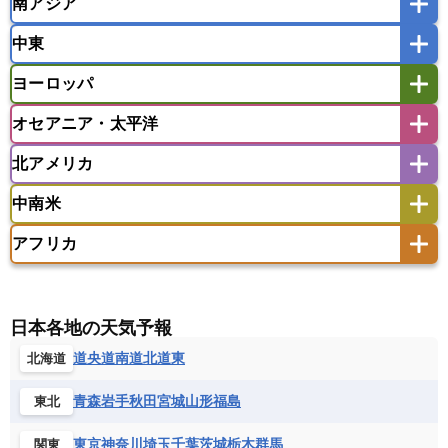
南アジア
モンゴル
北朝鮮
インドネシア
カンボジア
シンガポール
中東
タイ
フィリピン
ブルネイ
ベトナム
インド
スリランカ
ネパール
マレーシア
ミャンマー
ヨーロッパ
バングラデシュ
パキスタン
ブータン王国
アフガニスタン
アラブ首長国連邦
イエメン
ラオス人民民主共和国
東ティモール民主共和国
モルディブ
オセアニア・太平洋
イスラエル
イラク
イラン
アイスランド
アイルランド
ウズベキスタン
オマーン
カザフスタン
北アメリカ
アゼルバイジャン
アルバニア
アルメニア
アメリカ領サモア
オーストラリア
キリバス
カタール
キプロス
キルギス
イギリス
イタリア
ウクライナ
中南米
クック諸島
グアム
サイパン
クウェート
サウジアラビア
シリア
アメリカ
アラスカ
カナダ
エストニア
オランダ
オーストリア
サモア独立国
ソロモン諸島
タヒチ
タジキスタン
トルクメニスタン
トルコ
アフリカ
バーミューダ諸島
ギリシャ
クロアチア
コソボ
アメリカ領バージン諸島
アルゼンチン
ツバル
トンガ
ナウル共和国
ニウエ
バーレーン
ヨルダン
レバノン
サンマリノ共和国
ジブラルタル
ジョージア
アンティグア・バーブーダ
ウルグアイ
ニューカレドニア
ニュージーランド
ハワイ
アルジェリア
アンゴラ
ウガンダ
スイス
スウェーデン
スペイン
エクアドル
エルサルバドル
ガイアナ
バヌアツ
パプアニューギニア
パラオ
エジプト
エスワティニ王国
エチオピア
日本各地の天気予報
スロバキア
スロベニア共和国
セルビア
キューバ
グアテマラ
グアドループ
フィジー
マーシャル諸島
ミクロネシア連邦
エリトリア国
カメルーン
カーボベルデ
道央
道南
道北
道東
北海道
チェコ
デンマーク
ドイツ
ノルウェー
グレナダ
ケイマン諸島
コスタリカ
ワリス・フテュナ
ガボン
ガンビア
ガーナ共和国
ギニア
ハンガリー
バチカン市国
フィンランド
コロンビア
ジャマイカ
スリナム
青森
岩手
秋田
宮城
山形
福島
東北
ギニアビサウ共和国
ケニア
コモロ連合
フランス
ブルガリア
ベラルーシ
セントクリストファー・ネービス
コンゴ共和国
コンゴ民主共和国
ベルギー
ボスニア・ヘルツェゴビナ
東京
神奈川
埼玉
千葉
茨城
栃木
群馬
関東