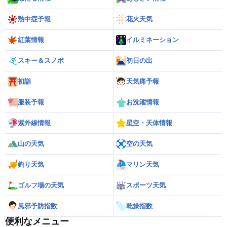
熱中症予報
花火天気
紅葉情報
イルミネーション
スキー＆スノボ
初日の出
初詣
天気痛予報
服装予報
お洗濯情報
紫外線情報
星空・天体情報
山の天気
空の天気
釣り天気
マリン天気
ゴルフ場の天気
スポーツ天気
風邪予防指数
乾燥指数
便利なメニュー