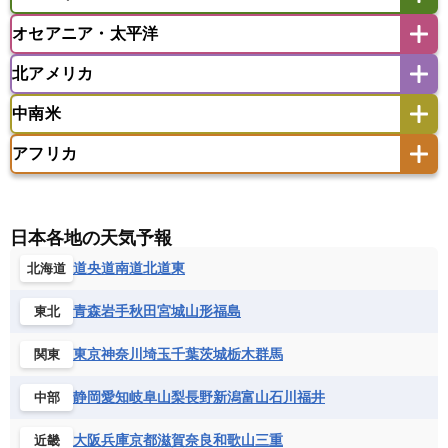
アフガニスタン
アラブ首長国連邦
イエメン
ラオス人民民主共和国
東ティモール民主共和国
モルディブ
オセアニア・太平洋
イスラエル
イラク
イラン
アイスランド
アイルランド
ウズベキスタン
オマーン
カザフスタン
北アメリカ
アゼルバイジャン
アルバニア
アルメニア
アメリカ領サモア
オーストラリア
キリバス
カタール
キプロス
キルギス
イギリス
イタリア
ウクライナ
中南米
クック諸島
グアム
サイパン
クウェート
サウジアラビア
シリア
アメリカ
アラスカ
カナダ
エストニア
オランダ
オーストリア
サモア独立国
ソロモン諸島
タヒチ
タジキスタン
トルクメニスタン
トルコ
アフリカ
バーミューダ諸島
ギリシャ
クロアチア
コソボ
アメリカ領バージン諸島
アルゼンチン
ツバル
トンガ
ナウル共和国
ニウエ
バーレーン
ヨルダン
レバノン
サンマリノ共和国
ジブラルタル
ジョージア
アンティグア・バーブーダ
ウルグアイ
ニューカレドニア
ニュージーランド
ハワイ
アルジェリア
アンゴラ
ウガンダ
スイス
スウェーデン
スペイン
エクアドル
エルサルバドル
ガイアナ
バヌアツ
パプアニューギニア
パラオ
エジプト
エスワティニ王国
エチオピア
日本各地の天気予報
スロバキア
スロベニア共和国
セルビア
キューバ
グアテマラ
グアドループ
フィジー
マーシャル諸島
ミクロネシア連邦
エリトリア国
カメルーン
カーボベルデ
道央
道南
道北
道東
北海道
チェコ
デンマーク
ドイツ
ノルウェー
グレナダ
ケイマン諸島
コスタリカ
ワリス・フテュナ
ガボン
ガンビア
ガーナ共和国
ギニア
ハンガリー
バチカン市国
フィンランド
コロンビア
ジャマイカ
スリナム
青森
岩手
秋田
宮城
山形
福島
東北
ギニアビサウ共和国
ケニア
コモロ連合
フランス
ブルガリア
ベラルーシ
セントクリストファー・ネービス
コンゴ共和国
コンゴ民主共和国
ベルギー
ボスニア・ヘルツェゴビナ
東京
神奈川
埼玉
千葉
茨城
栃木
群馬
関東
セントビンセント及びグレナディーン諸島
コートジボワール
ポルトガル
ポーランド
マルタ
セントルシア
チリ
トリニダード・トバゴ
静岡
愛知
岐阜
山梨
長野
新潟
富山
石川
福井
中部
サントメ・プリンシペ民主共和国
ザンビア共和国
モナコ公国
モルドバ
モンテネグロ
ドミニカ共和国
ドミニカ国
シエラレオネ共和国
ジブチ共和国
ラトビア
リトアニア
リヒテンシュタイン
大阪
兵庫
京都
滋賀
奈良
和歌山
三重
近畿
ニカラグア共和国
ハイチ共和国
バハマ