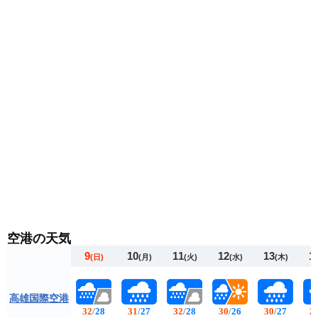
ね着で調節できる服装がおすすめです。
空港の天気
9
10
11
12
13
1
(日)
(月)
(火)
(水)
(木)
高雄国際空港
32
/
28
31
/
27
32
/
28
30
/
26
30
/
27
2