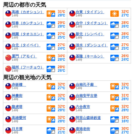
周辺の都市の天気
31℃
32℃
高雄（カオシュン）
台東（タイドン）
28℃
27℃
14時
14時
29℃
28℃
恒春（ホンチュン）
台中（タイチュン）
28℃
26℃
14時
14時
27℃
28℃
桃園（タオユエン）
新北（シンペイ）
25℃
25℃
14時
14時
27℃
27℃
台北（タイペイ）
淡水（ダンシュイ）
24℃
25℃
14時
14時
34℃
26℃
厦門（アモイ）
基隆（キールン）
28℃
24℃
14時
14時
28℃
福州（フーチョウ）
26℃
14時
周辺の観光地の天気
32℃
32℃
赤嵌樓
台南孔子廟
27℃
27℃
14時
14時
32℃
31℃
神農街
台南安平古堡
27℃
28℃
14時
14時
32℃
32℃
龍虎塔
六合夜市
28℃
28℃
14時
14時
32℃
18℃
高雄愛河
阿里山森林鉄道
28℃
16℃
14時
14時
22℃
30℃
日月潭
鹿港老街
21℃
27℃
14時
14時