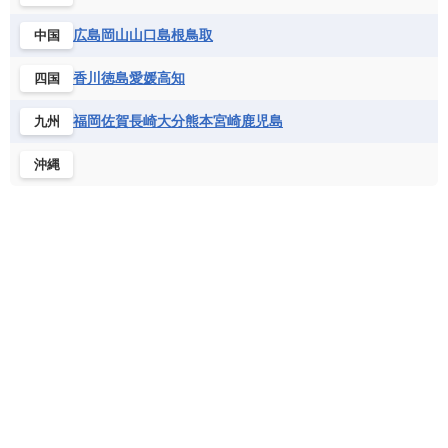
ジンバブエ
スーダン
セネガル
ルクセンブルク
ルーマニア
ロシア
バルバドス
パナマ
パラグアイ
広島
岡山
山口
島根
鳥取
中国
セントヘレナ諸島
セーシェル
北マケドニア
フランス領ギアナ
ブラジル
プエルトリコ
ソマリア連邦共和国
タンザニア
チャド
香川
徳島
愛媛
高知
四国
ベネズエラ
ベリーズ
ペルー
チュニジア
トーゴ
ナイジェリア連邦共和国
ホンジュラス
ボリビア
マルティニーク
福岡
佐賀
長崎
大分
熊本
宮崎
鹿児島
九州
ナミビア
ニジェール
ブルキナファソ
メキシコ
ブルンジ共和国
ベナン
ボツワナ
沖縄
マダガスカル
マラウイ共和国
マリ
モザンビーク
モロッコ
モーリシャス共和国
モーリタニア
リビア
リベリア共和国
ルワンダ共和国
レソト王国
中央アフリカ共和国
南アフリカ共和国
南スーダン
赤道ギニア共和国