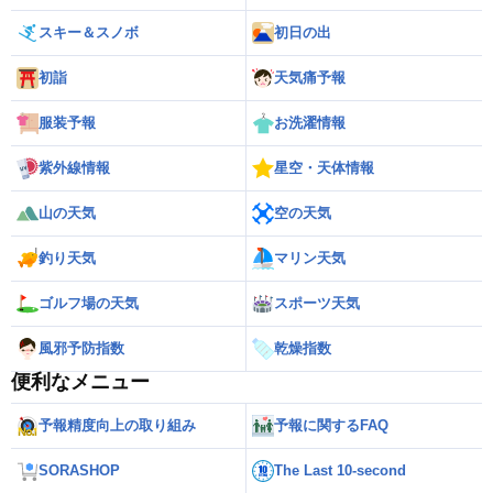
スキー＆スノボ
初日の出
初詣
天気痛予報
服装予報
お洗濯情報
紫外線情報
星空・天体情報
山の天気
空の天気
釣り天気
マリン天気
ゴルフ場の天気
スポーツ天気
風邪予防指数
乾燥指数
便利なメニュー
予報精度向上の取り組み
予報に関するFAQ
SORASHOP
The Last 10-second