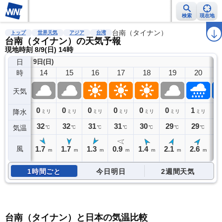
検索
現在地
雨雲レーダー
台風情報
地震情報
台南（タイナン）
警報・注意報
2週間天気
ラ
トップ
世界天気
アジア
台湾
台南（タイナン）の天気予報
現地時刻 8/9(日) 14時
日
9日(日)
14
15
16
17
18
19
20
時
天気
0
0
0
0
0
0
1
2
降水
ミリ
ミリ
ミリ
ミリ
ミリ
ミリ
ミリ
32
32
31
31
30
29
29
2
気温
℃
℃
℃
℃
℃
℃
℃
1.7
1.7
1.3
0.9
1.4
2.1
2.6
2
風
m
m
m
m
m
m
m
1時間ごと
今日明日
2週間天気
台南（タイナン）と日本の気温比較