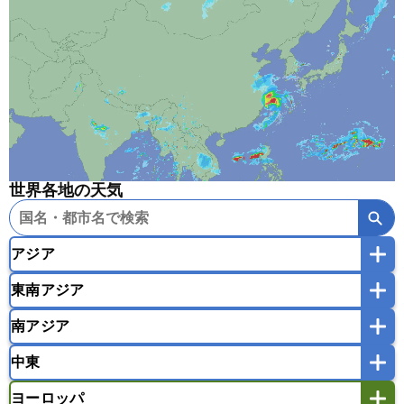
世界各地の天気
アジア
東南アジア
韓国
中国
台湾
香港
マカオ
南アジア
モンゴル
北朝鮮
インドネシア
カンボジア
シンガポール
中東
タイ
フィリピン
ブルネイ
ベトナム
インド
スリランカ
ネパール
マレーシア
ミャンマー
ヨーロッパ
バングラデシュ
パキスタン
ブータン王国