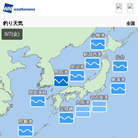
釣り天気
全国
8/7(金)