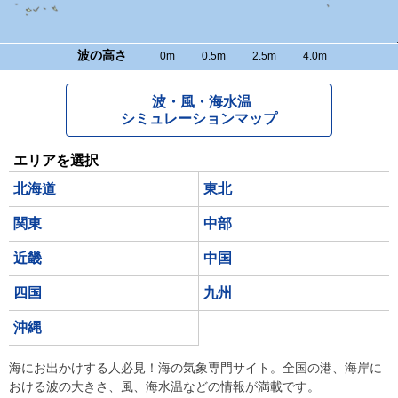
波の高さ
0m
0.5m
2.5m
4.0m
波・風・海水温
シミュレーションマップ
エリアを選択
北海道
東北
関東
中部
近畿
中国
四国
九州
沖縄
海にお出かけする人必見！海の気象専門サイト。全国の港、海岸に
おける波の大きさ、風、海水温などの情報が満載です。