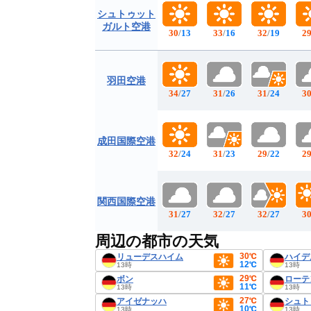
シュトゥット
ガルト空港
30
/
13
33
/
16
32
/
19
2
羽田空港
34
/
27
31
/
26
31
/
24
3
成田国際空港
32
/
24
31
/
23
29
/
22
2
関西国際空港
31
/
27
32
/
27
32
/
27
3
周辺の都市の天気
30℃
リューデスハイム
ハイデ
12℃
13時
13時
29℃
ボン
ローテ
11℃
13時
13時
27℃
アイゼナッハ
シュト
10℃
13時
13時