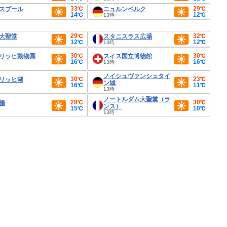
33℃
29℃
スブール
ニュルンベルク
14℃
12℃
13時
29℃
32℃
大聖堂
スタニスラス広場
12℃
12℃
13時
30℃
30℃
リッヒ動物園
スイス国立博物館
16℃
16℃
13時
ノイシュヴァンシュタイ
30℃
23℃
リッヒ湖
ン城
16℃
11℃
13時
ノートルダム大聖堂（ラ
28℃
30℃
橋
ンス）
15℃
10℃
13時