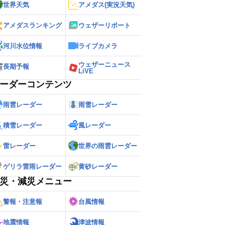
世界天気
アメダス(実況天気)
アメダスランキング
ウェザーリポート
河川水位情報
ライブカメラ
ウェザーニュース
長期予報
LiVE
ーダーコンテンツ
雨雲レーダー
雨雪レーダー
積雪レーダー
風レーダー
雷レーダー
世界の雨雲レーダー
ゲリラ雷雨レーダー
黄砂レーダー
災・減災メニュー
警報・注意報
台風情報
地震情報
津波情報