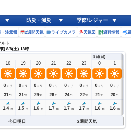
防災・減災
季節/レジャー
報・注意報
2週間天気
ライブカメラ
天気図
避難情報
フルト
 8/8(土) 13時
9日(日)
18
19
20
21
22
23
0
1
2
0
0
0
0
0
0
0
0
0
ミリ
ミリ
ミリ
ミリ
ミリ
ミリ
ミリ
ミリ
31
31
29
26
24
22
21
20
19
℃
℃
℃
℃
℃
℃
℃
℃
1.4
1.5
1.6
1.7
1.7
1.7
1.6
1.6
1.
m
m
m
m
m
m
m
m
今日明日
2週間天気