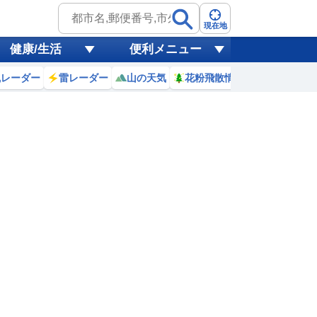
現在地
健康/生活
便利メニュー
風レーダー
雷レーダー
山の天気
花粉飛散情報
世界天気
3
4
5
6
7
8
9
10
0
0
0
0
0
0
0
0
ミリ
ミリ
ミリ
ミリ
ミリ
ミリ
ミリ
ミリ
ミリ
18
17
17
17
17
20
22
25
℃
℃
℃
℃
℃
℃
℃
℃
℃
6
1.6
1.6
1.5
1.3
1.4
1.3
0.9
0.9
m
m
m
m
m
m
m
m
m