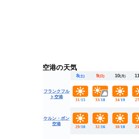
空港の天気
8
9
10
1
(土)
(日)
(月)
フランクフル
ト空港
31
/
15
33
/
18
34
/
19
2
ケルン・ボン
空港
29
/
10
32
/
16
30
/
18
2