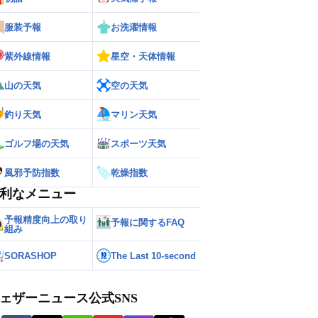
服装予報
お洗濯情報
紫外線情報
星空・天体情報
山の天気
空の天気
釣り天気
マリン天気
ゴルフ場の天気
スポーツ天気
風邪予防指数
乾燥指数
利なメニュー
予報精度向上の取り
予報に関するFAQ
組み
SORASHOP
The Last 10-second
ェザーニュース公式SNS