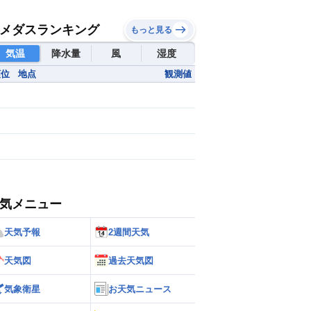
メダスランキング
もっと見る
気温
降水量
風
湿度
順位
地点
観測値
気メニュー
天気予報
2週間天気
天気図
過去天気図
気象衛星
お天気ニュース