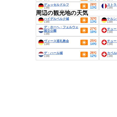
28℃
デュッセルドルフ
ストラ
13℃
13時
13時
周辺の観光地の天気
32℃
ハイデルベルク城
ケルン
13℃
13時
13時
デ・ホーヘ・フェルウェ
27℃
チュー
国立公園
10℃
13時
13時
25℃
ヴィース巡礼教会
チュー
14℃
13時
13時
26℃
デ・ハール城
カペル
12℃
13時
13時