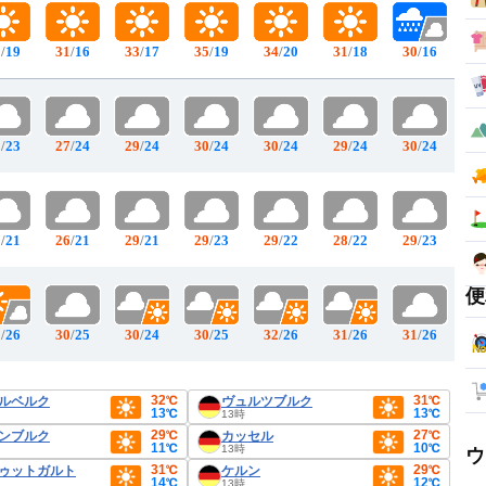
9
/
19
31
/
16
33
/
17
35
/
19
34
/
20
31
/
18
30
/
16
0
/
23
27
/
24
29
/
24
30
/
24
30
/
24
29
/
24
30
/
24
9
/
21
26
/
21
29
/
21
29
/
23
29
/
22
28
/
22
29
/
23
便
0
/
26
30
/
25
30
/
24
30
/
25
32
/
26
31
/
26
31
/
26
32℃
31℃
ルベルク
ヴュルツブルク
13℃
13℃
13時
29℃
27℃
ンブルク
カッセル
11℃
10℃
13時
ウ
31℃
29℃
ゥットガルト
ケルン
14℃
12℃
13時