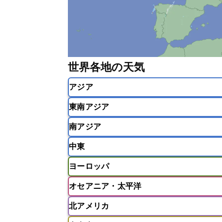
世界各地の天気
アジア
東南アジア
韓国
中国
台湾
香港
南アジア
インドネシア
カンボジア
シン
中東
ベトナム
マレーシア
ミャンマ
インド
スリランカ
ネパール
ヨーロッパ
モルディブ
アフガニスタン
アラブ首長国連邦
オセアニア・太平洋
ウズベキスタン
オマーン
カザ
アイスランド
アイルランド
ア
クウェート
サウジアラビア
シ
北アメリカ
イギリス
イタリア
ウクライナ
アメリカ領サモア
オーストラリア
バーレーン
ヨルダン
レバノン
ギリシャ
クロアチア
コソボ