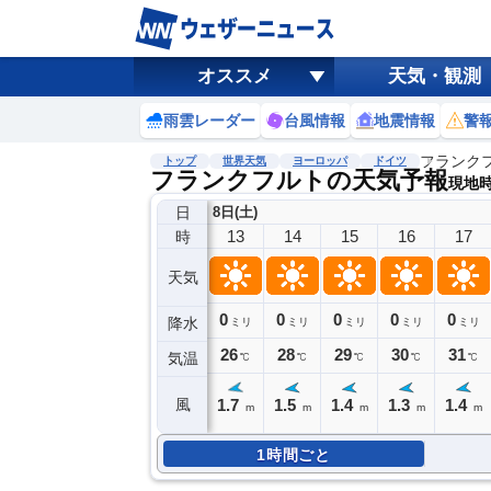
オススメ
天気・観測
雨雲レーダー
台風情報
地震情報
警
フランク
トップ
世界天気
ヨーロッパ
ドイツ
フランクフルトの天気予報
現地時刻
日
8日(土)
13
14
15
16
17
時
天気
0
0
0
0
0
降水
ミリ
ミリ
ミリ
ミリ
ミリ
26
28
29
30
31
気温
℃
℃
℃
℃
℃
1.7
1.5
1.4
1.3
1.4
風
m
m
m
m
m
1時間ごと