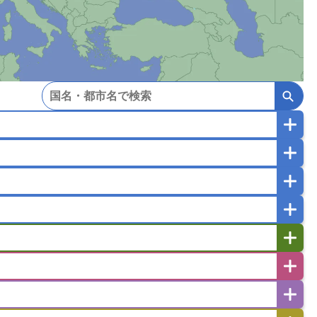
マカオ
モンゴル
北朝鮮
ガポール
タイ
フィリピン
ブルネイ
ー
ラオス人民民主共和国
東ティモール民主共和国
バングラデシュ
パキスタン
ブータン王国
イエメン
イスラエル
イラク
イラン
フスタン
カタール
キプロス
キルギス
ゼルバイジャン
アルバニア
アルメニア
リア
タジキスタン
トルクメニスタン
トルコ
エストニア
オランダ
オーストリア
キリバス
クック諸島
グアム
サイパン
サンマリノ共和国
ジブラルタル
ジョージア