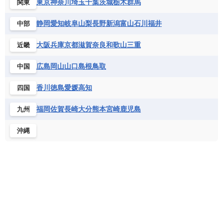
ベルギー
ボスニア・ヘルツェゴビナ
東京
神奈川
埼玉
千葉
茨城
栃木
群馬
関東
セントビンセント及びグレナディーン諸島
コートジボワール
ポルトガル
ポーランド
マルタ
セントルシア
チリ
トリニダード・トバゴ
静岡
愛知
岐阜
山梨
長野
新潟
富山
石川
福井
中部
サントメ・プリンシペ民主共和国
ザンビア共和国
モナコ公国
モルドバ
モンテネグロ
ドミニカ共和国
ドミニカ国
シエラレオネ共和国
ジブチ共和国
ラトビア
リトアニア
リヒテンシュタイン
大阪
兵庫
京都
滋賀
奈良
和歌山
三重
近畿
ニカラグア共和国
ハイチ共和国
バハマ
ジンバブエ
スーダン
セネガル
ルクセンブルク
ルーマニア
ロシア
バルバドス
パナマ
パラグアイ
広島
岡山
山口
島根
鳥取
中国
セントヘレナ諸島
セーシェル
北マケドニア
フランス領ギアナ
ブラジル
プエルトリコ
ソマリア連邦共和国
タンザニア
チャド
香川
徳島
愛媛
高知
四国
ベネズエラ
ベリーズ
ペルー
チュニジア
トーゴ
ナイジェリア連邦共和国
ホンジュラス
ボリビア
マルティニーク
福岡
佐賀
長崎
大分
熊本
宮崎
鹿児島
九州
ナミビア
ニジェール
ブルキナファソ
メキシコ
ブルンジ共和国
ベナン
ボツワナ
沖縄
マダガスカル
マラウイ共和国
マリ
モザンビーク
モロッコ
モーリシャス共和国
モーリタニア
リビア
リベリア共和国
ルワンダ共和国
レソト王国
中央アフリカ共和国
南アフリカ共和国
南スーダン
赤道ギニア共和国