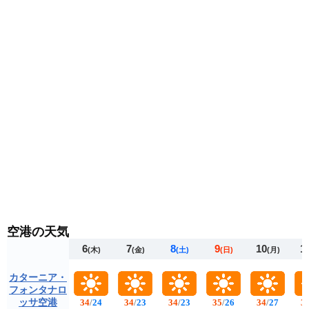
空港の天気
6
7
8
9
10
1
(木)
(金)
(土)
(日)
(月)
カターニア・
フォンタナロ
ッサ空港
34
/
24
34
/
23
34
/
23
35
/
26
34
/
27
3