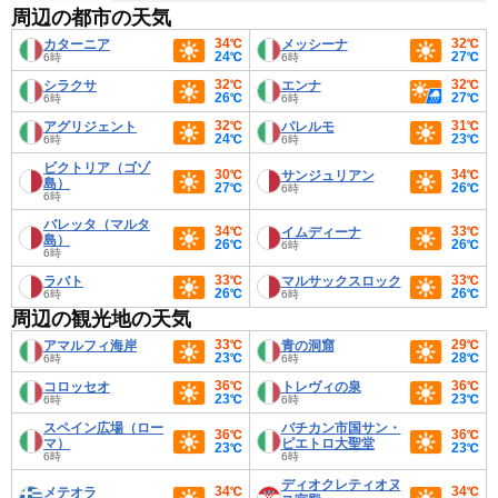
周辺の都市の天気
34℃
32℃
カターニア
メッシーナ
24℃
27℃
6時
6時
32℃
32℃
シラクサ
エンナ
26℃
27℃
6時
6時
32℃
31℃
アグリジェント
パレルモ
24℃
23℃
6時
6時
ビクトリア（ゴゾ
30℃
34℃
サンジュリアン
島）
27℃
26℃
6時
6時
バレッタ（マルタ
34℃
33℃
イムディーナ
島）
26℃
26℃
6時
6時
33℃
33℃
ラバト
マルサックスロック
26℃
26℃
6時
6時
周辺の観光地の天気
33℃
29℃
アマルフィ海岸
青の洞窟
23℃
28℃
6時
6時
36℃
36℃
コロッセオ
トレヴィの泉
23℃
23℃
6時
6時
スペイン広場（ロー
バチカン市国サン・
36℃
36℃
マ）
ピエトロ大聖堂
23℃
23℃
6時
6時
ディオクレティオヌ
34℃
34℃
メテオラ