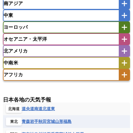
南アジア
モンゴル
北朝鮮
インドネシア
カンボジア
シンガポール
中東
タイ
フィリピン
ブルネイ
ベトナム
インド
スリランカ
ネパール
マレーシア
ミャンマー
ヨーロッパ
バングラデシュ
パキスタン
ブータン王国
アフガニスタン
アラブ首長国連邦
イエメン
ラオス人民民主共和国
東ティモール民主共和国
モルディブ
オセアニア・太平洋
イスラエル
イラク
イラン
アイスランド
アイルランド
ウズベキスタン
オマーン
カザフスタン
北アメリカ
アゼルバイジャン
アルバニア
アルメニア
アメリカ領サモア
オーストラリア
キリバス
カタール
キプロス
キルギス
イギリス
イタリア
ウクライナ
中南米
クック諸島
グアム
サイパン
クウェート
サウジアラビア
シリア
アメリカ
アラスカ
カナダ
エストニア
オランダ
オーストリア
サモア独立国
ソロモン諸島
タヒチ
タジキスタン
トルクメニスタン
トルコ
アフリカ
バーミューダ諸島
ギリシャ
クロアチア
コソボ
アメリカ領バージン諸島
アルゼンチン
ツバル
トンガ
ナウル共和国
ニウエ
バーレーン
ヨルダン
レバノン
サンマリノ共和国
ジブラルタル
ジョージア
アンティグア・バーブーダ
ウルグアイ
ニューカレドニア
ニュージーランド
ハワイ
アルジェリア
アンゴラ
ウガンダ
スイス
スウェーデン
スペイン
エクアドル
エルサルバドル
ガイアナ
バヌアツ
パプアニューギニア
パラオ
エジプト
エスワティニ王国
エチオピア
日本各地の天気予報
スロバキア
スロベニア共和国
セルビア
キューバ
グアテマラ
グアドループ
フィジー
マーシャル諸島
ミクロネシア連邦
エリトリア国
カメルーン
カーボベルデ
道央
道南
道北
道東
北海道
チェコ
デンマーク
ドイツ
ノルウェー
グレナダ
ケイマン諸島
コスタリカ
ワリス・フテュナ
ガボン
ガンビア
ガーナ共和国
ギニア
ハンガリー
バチカン市国
フィンランド
コロンビア
ジャマイカ
スリナム
青森
岩手
秋田
宮城
山形
福島
東北
ギニアビサウ共和国
ケニア
コモロ連合
フランス
ブルガリア
ベラルーシ
セントクリストファー・ネービス
コンゴ共和国
コンゴ民主共和国