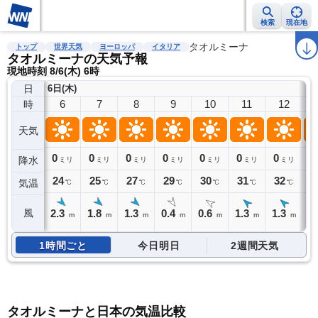
検索
現在地
雨雲レーダー
台風情報
地震情報
警報・注意報
タオルミーナ
2週間天気
ラ
トップ
世界天気
ヨーロッパ
イタリア
タオルミーナの天気予報
現地時刻 8/6(木) 6時
日
6日(木)
6
7
8
9
10
11
12
時
天気
0
0
0
0
0
0
0
0
降水
ミリ
ミリ
ミリ
ミリ
ミリ
ミリ
ミリ
24
25
27
29
30
31
32
3
気温
℃
℃
℃
℃
℃
℃
℃
2.3
1.8
1.3
0.4
0.6
1.3
1.3
1
風
m
m
m
m
m
m
m
1時間ごと
今日明日
2週間天気
タオルミーナと日本の気温比較