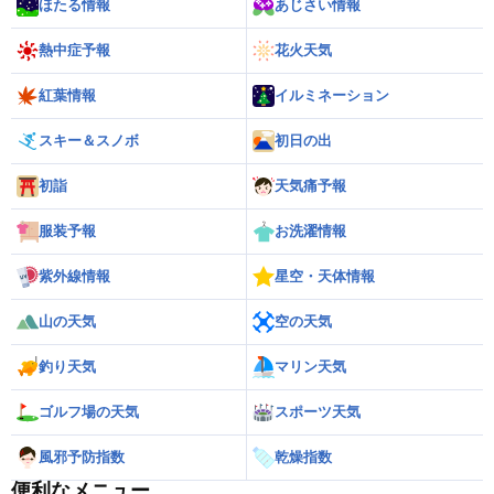
ほたる情報
あじさい情報
熱中症予報
花火天気
紅葉情報
イルミネーション
スキー＆スノボ
初日の出
初詣
天気痛予報
服装予報
お洗濯情報
紫外線情報
星空・天体情報
山の天気
空の天気
釣り天気
マリン天気
ゴルフ場の天気
スポーツ天気
風邪予防指数
乾燥指数
便利なメニュー