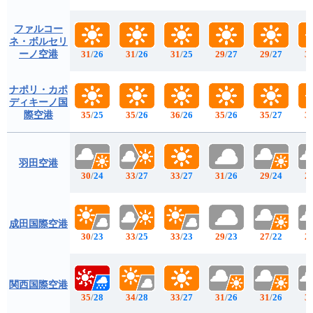
ファルコー
ネ・ボルセリ
ーノ空港
31
/
26
31
/
26
31
/
25
29
/
27
29
/
27
3
ナポリ・カポ
ディキーノ国
際空港
35
/
25
35
/
26
36
/
26
35
/
26
35
/
27
3
羽田空港
30
/
24
33
/
27
33
/
27
31
/
26
29
/
24
2
成田国際空港
30
/
23
33
/
25
33
/
23
29
/
23
27
/
22
2
関西国際空港
35
/
28
34
/
28
33
/
27
31
/
26
31
/
26
3