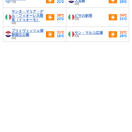
ス宮殿
21℃
28℃
7時
6時
サンタ・マリア・デ
38℃
34℃
ル・フィオーレ大聖
ピサの斜塔
22℃
21℃
6時
堂（ドゥオーモ）
6時
プリトヴィッツェ湖
31℃
32℃
サン・マルコ広場
群国立公園
16℃
26℃
6時
6時