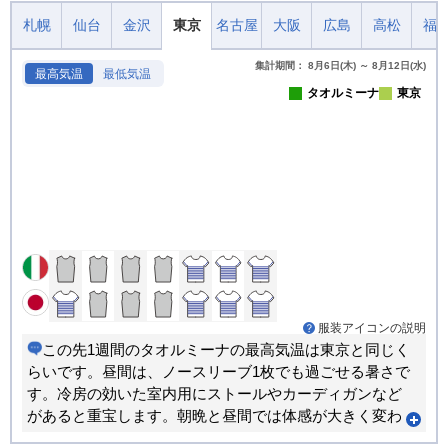
札幌
仙台
金沢
東京
名古屋
大阪
広島
高松
福
集計期間： 8月6日(木) ～ 8月12日(水)
最高気温
最低気温
タオルミーナ
東京
服装アイコンの説明
この先1週間のタオルミーナの最高気温は東京と同じく
らいです。昼間は、ノースリーブ1枚でも過ごせる暑さで
す。冷房の効いた室内用にストールやカーディガンなど
があると重宝します。朝晩と昼間では体感が大きく変わ
ります。重ね着で調節できる服装がおすすめです。