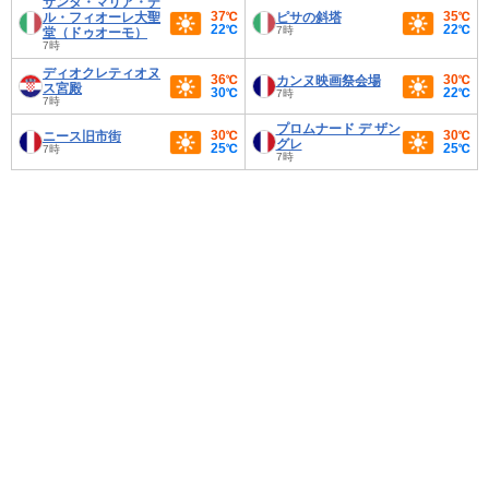
サンタ・マリア・デ
37℃
35℃
ル・フィオーレ大聖
ピサの斜塔
22℃
22℃
7時
堂（ドゥオーモ）
7時
ディオクレティオヌ
36℃
30℃
カンヌ映画祭会場
ス宮殿
30℃
22℃
7時
7時
プロムナード デ ザン
30℃
30℃
ニース旧市街
グレ
25℃
25℃
7時
7時