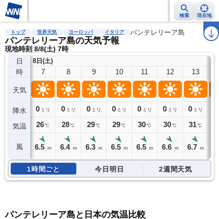
検索
現在地
雨雲レーダー
台風情報
地震情報
警報・注意報
パンテレリーア島
2週間天気
ラ
トップ
世界天気
ヨーロッパ
イタリア
パンテレリーア島の天気予報
現地時刻 8/8(土) 7時
日
8日(土)
7
8
9
10
11
12
13
時
天気
0
0
0
0
0
0
0
0
降水
ミリ
ミリ
ミリ
ミリ
ミリ
ミリ
ミリ
26
28
29
29
30
30
31
3
気温
℃
℃
℃
℃
℃
℃
℃
6.5
6.4
6.3
6.5
6.5
6.6
6.7
6
風
m
m
m
m
m
m
m
1時間ごと
今日明日
2週間天気
パンテレリーア島と日本の気温比較