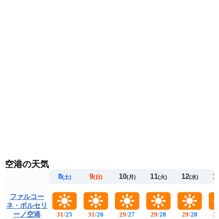
くなります。
空港の天気
8
9
10
11
12
1
(土)
(日)
(月)
(火)
(水)
ファルコー
ネ・ボルセリ
ーノ空港
31
/
25
31
/
26
29
/
27
29
/
28
29
/
28
2