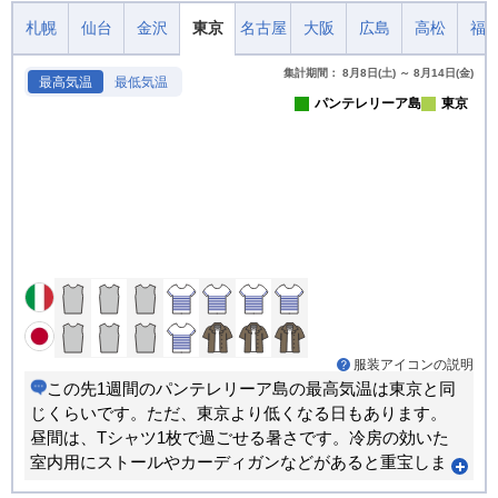
札幌
仙台
金沢
東京
名古屋
大阪
広島
高松
福
集計期間： 8月8日(土) ～ 8月14日(金)
最高気温
最低気温
パンテレリーア島
東京
服装アイコンの説明
この先1週間のパンテレリーア島の最高気温は東京と同
じくらいです。ただ、東京より低くなる日もあります。
昼間は、Tシャツ1枚で過ごせる暑さです。冷房の効いた
室内用にストールやカーディガンなどがあると重宝しま
す。出かける時の服装で1日ちょうど良く過ごせる日が多