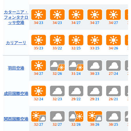
カターニア・
フォンタナロ
ッサ空港
34
/
23
34
/
23
34
/
27
34
/
27
34
/
27
3
カリアーリ
35
/
23
33
/
22
32
/
25
33
/
25
34
/
26
3
羽田空港
34
/
27
32
/
26
31
/
24
30
/
23
27
/
24
2
成田国際空港
32
/
24
32
/
23
29
/
22
29
/
21
26
/
21
2
関西国際空港
32
/
27
32
/
27
32
/
26
30
/
26
30
/
25
3