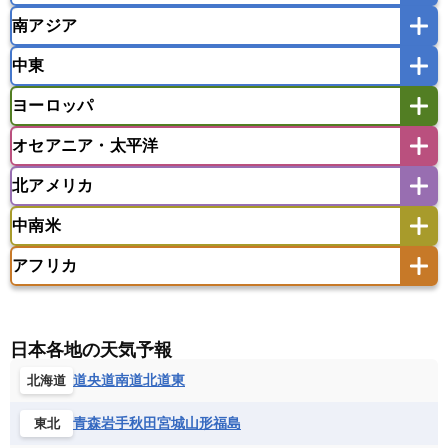
南アジア
モンゴル
北朝鮮
インドネシア
カンボジア
シンガポール
中東
タイ
フィリピン
ブルネイ
ベトナム
インド
スリランカ
ネパール
マレーシア
ミャンマー
ヨーロッパ
バングラデシュ
パキスタン
ブータン王国
アフガニスタン
アラブ首長国連邦
イエメン
ラオス人民民主共和国
東ティモール民主共和国
モルディブ
オセアニア・太平洋
イスラエル
イラク
イラン
アイスランド
アイルランド
ウズベキスタン
オマーン
カザフスタン
北アメリカ
アゼルバイジャン
アルバニア
アルメニア
アメリカ領サモア
オーストラリア
キリバス
カタール
キプロス
キルギス
イギリス
イタリア
ウクライナ
中南米
クック諸島
グアム
サイパン
クウェート
サウジアラビア
シリア
アメリカ
アラスカ
カナダ
エストニア
オランダ
オーストリア
サモア独立国
ソロモン諸島
タヒチ
タジキスタン
トルクメニスタン
トルコ
アフリカ
バーミューダ諸島
ギリシャ
クロアチア
コソボ
アメリカ領バージン諸島
アルゼンチン
ツバル
トンガ
ナウル共和国
ニウエ
バーレーン
ヨルダン
レバノン
サンマリノ共和国
ジブラルタル
ジョージア
アンティグア・バーブーダ
ウルグアイ
ニューカレドニア
ニュージーランド
ハワイ
アルジェリア
アンゴラ
ウガンダ
スイス
スウェーデン
スペイン
エクアドル
エルサルバドル
ガイアナ
バヌアツ
パプアニューギニア
パラオ
エジプト
エスワティニ王国
エチオピア
日本各地の天気予報
スロバキア
スロベニア共和国
セルビア
キューバ
グアテマラ
グアドループ
フィジー
マーシャル諸島
ミクロネシア連邦
エリトリア国
カメルーン
カーボベルデ
道央
道南
道北
道東
北海道
チェコ
デンマーク
ドイツ
ノルウェー
グレナダ
ケイマン諸島
コスタリカ
ワリス・フテュナ
ガボン
ガンビア
ガーナ共和国
ギニア
ハンガリー
バチカン市国
フィンランド
コロンビア
ジャマイカ
スリナム
青森
岩手
秋田
宮城
山形
福島
東北
ギニアビサウ共和国
ケニア
コモロ連合
フランス
ブルガリア
ベラルーシ
セントクリストファー・ネービス