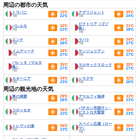
周辺の都市の天気
33℃
35℃
トラパニ
アグリジェント
22℃
24℃
7時
7時
ビクトリア（ゴゾ
32℃
31℃
パレルモ
島）
23℃
28℃
7時
7時
34℃
34℃
エンナ
ラバト
28℃
27℃
7時
7時
34℃
35℃
イムディーナ
サンジュリアン
27℃
27℃
7時
7時
バレッタ（マルタ
35℃
35℃
マルサックスロック
島）
27℃
27℃
7時
7時
34℃
32℃
カターニア
シラクサ
23℃
26℃
7時
7時
周辺の観光地の天気
29℃
33℃
青の洞窟
アマルフィ海岸
28℃
23℃
7時
7時
バチカン市国サン・
36℃
36℃
コロッセオ
ピエトロ大聖堂
23℃
23℃
7時
7時
スペイン広場（ロー
36℃
36℃
トレヴィの泉
マ）
23℃
23℃
7時
7時