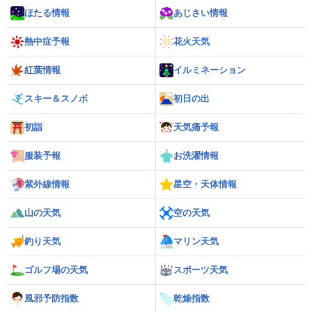
ほたる情報
あじさい情報
熱中症予報
花火天気
紅葉情報
イルミネーション
スキー＆スノボ
初日の出
初詣
天気痛予報
服装予報
お洗濯情報
紫外線情報
星空・天体情報
山の天気
空の天気
釣り天気
マリン天気
ゴルフ場の天気
スポーツ天気
風邪予防指数
乾燥指数