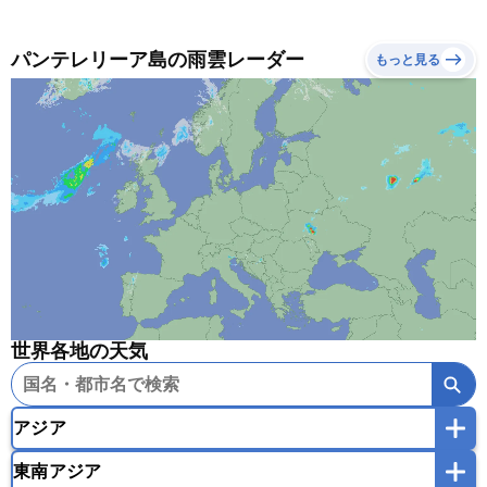
パンテレリーア島の雨雲レーダー
もっと見る
世界各地の天気
アジア
東南アジア
韓国
中国
台湾
香港
マカオ