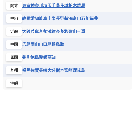
コンゴ共和国
コンゴ民主共和国
ベルギー
ボスニア・ヘルツェゴビナ
東京
神奈川
埼玉
千葉
茨城
栃木
群馬
関東
セントビンセント及びグレナディーン諸島
コートジボワール
ポルトガル
ポーランド
マルタ
セントルシア
チリ
トリニダード・トバゴ
静岡
愛知
岐阜
山梨
長野
新潟
富山
石川
福井
中部
サントメ・プリンシペ民主共和国
ザンビア共和国
モナコ公国
モルドバ
モンテネグロ
ドミニカ共和国
ドミニカ国
シエラレオネ共和国
ジブチ共和国
ラトビア
リトアニア
リヒテンシュタイン
大阪
兵庫
京都
滋賀
奈良
和歌山
三重
近畿
ニカラグア共和国
ハイチ共和国
バハマ
ジンバブエ
スーダン
セネガル
ルクセンブルク
ルーマニア
ロシア
バルバドス
パナマ
パラグアイ
広島
岡山
山口
島根
鳥取
中国
セントヘレナ諸島
セーシェル
北マケドニア
フランス領ギアナ
ブラジル
プエルトリコ
ソマリア連邦共和国
タンザニア
チャド
香川
徳島
愛媛
高知
四国
ベネズエラ
ベリーズ
ペルー
チュニジア
トーゴ
ナイジェリア連邦共和国
ホンジュラス
ボリビア
マルティニーク
福岡
佐賀
長崎
大分
熊本
宮崎
鹿児島
九州
ナミビア
ニジェール
ブルキナファソ
メキシコ
ブルンジ共和国
ベナン
ボツワナ
沖縄
マダガスカル
マラウイ共和国
マリ
モザンビーク
モロッコ
モーリシャス共和国
モーリタニア
リビア
リベリア共和国
ルワンダ共和国
レソト王国
中央アフリカ共和国
南アフリカ共和国
南スーダン
赤道ギニア共和国