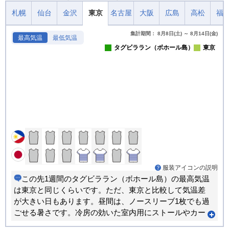
札幌
仙台
金沢
東京
名古屋
大阪
広島
高松
福
集計期間： 8月8日(土) ～ 8月14日(金)
最高気温
最低気温
タグビララン（ボホール島）
東京
服装アイコンの説明
この先1週間のタグビララン（ボホール島）の最高気温
は東京と同じくらいです。ただ、東京と比較して気温差
が大きい日もあります。昼間は、ノースリーブ1枚でも過
ごせる暑さです。冷房の効いた室内用にストールやカー
ディガンなどがあると重宝します。朝晩のほうが寒い日