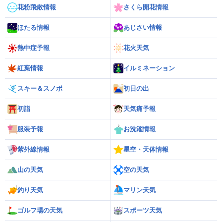
花粉飛散情報
さくら開花情報
ほたる情報
あじさい情報
熱中症予報
花火天気
紅葉情報
イルミネーション
スキー＆スノボ
初日の出
初詣
天気痛予報
服装予報
お洗濯情報
紫外線情報
星空・天体情報
山の天気
空の天気
釣り天気
マリン天気
ゴルフ場の天気
スポーツ天気