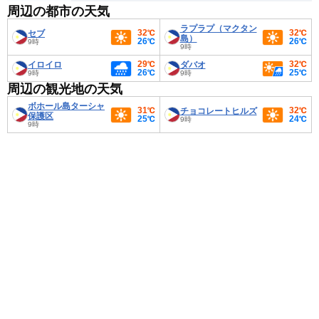
周辺の都市の天気
ラプラプ（マクタン
32℃
32℃
セブ
島）
26℃
26℃
9時
9時
29℃
32℃
イロイロ
ダバオ
26℃
25℃
9時
9時
周辺の観光地の天気
ボホール島ターシャ
31℃
32℃
チョコレートヒルズ
保護区
25℃
24℃
9時
9時