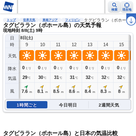
検索
現在地
雨雲レーダー
台風情報
地震情報
警報・注意報
タグビララン（ボホール島
2週間天気
ラ
トップ
世界天気
東南アジア
フィリピン
タグビララン（ボホール島）の天気予報
現地時刻 8/8(土) 9時
日
8日(土)
9
10
11
12
13
14
15
時
天気
0
0
0
0
0
0
0
0
降水
ミリ
ミリ
ミリ
ミリ
ミリ
ミリ
ミリ
29
30
31
31
32
32
32
3
気温
℃
℃
℃
℃
℃
℃
℃
7.6
8.1
8.5
8.6
8.4
8.3
8
7
風
m
m
m
m
m
m
m
1時間ごと
今日明日
2週間天気
タグビララン（ボホール島）と日本の気温比較