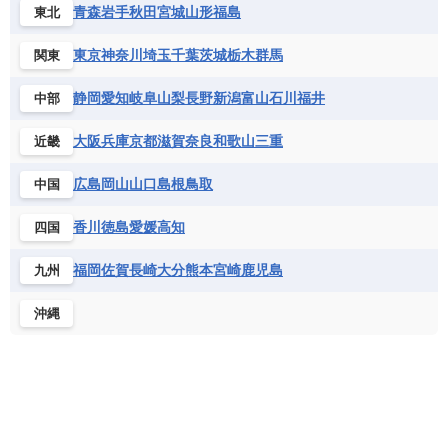
コロンビア
ジャマイカ
スリナム
青森
岩手
秋田
宮城
山形
福島
東北
ギニアビサウ共和国
ケニア
コモロ連合
フランス
ブルガリア
ベラルーシ
セントクリストファー・ネービス
コンゴ共和国
コンゴ民主共和国
ベルギー
ボスニア・ヘルツェゴビナ
東京
神奈川
埼玉
千葉
茨城
栃木
群馬
関東
セントビンセント及びグレナディーン諸島
コートジボワール
ポルトガル
ポーランド
マルタ
セントルシア
チリ
トリニダード・トバゴ
静岡
愛知
岐阜
山梨
長野
新潟
富山
石川
福井
中部
サントメ・プリンシペ民主共和国
ザンビア共和国
モナコ公国
モルドバ
モンテネグロ
ドミニカ共和国
ドミニカ国
シエラレオネ共和国
ジブチ共和国
ラトビア
リトアニア
リヒテンシュタイン
大阪
兵庫
京都
滋賀
奈良
和歌山
三重
近畿
ニカラグア共和国
ハイチ共和国
バハマ
ジンバブエ
スーダン
セネガル
ルクセンブルク
ルーマニア
ロシア
バルバドス
パナマ
パラグアイ
広島
岡山
山口
島根
鳥取
中国
セントヘレナ諸島
セーシェル
北マケドニア
フランス領ギアナ
ブラジル
プエルトリコ
ソマリア連邦共和国
タンザニア
チャド
香川
徳島
愛媛
高知
四国
ベネズエラ
ベリーズ
ペルー
チュニジア
トーゴ
ナイジェリア連邦共和国
ホンジュラス
ボリビア
マルティニーク
福岡
佐賀
長崎
大分
熊本
宮崎
鹿児島
九州
ナミビア
ニジェール
ブルキナファソ
メキシコ
ブルンジ共和国
ベナン
ボツワナ
沖縄
マダガスカル
マラウイ共和国
マリ
モザンビーク
モロッコ
モーリシャス共和国
モーリタニア
リビア
リベリア共和国
ルワンダ共和国
レソト王国
中央アフリカ共和国
南アフリカ共和国