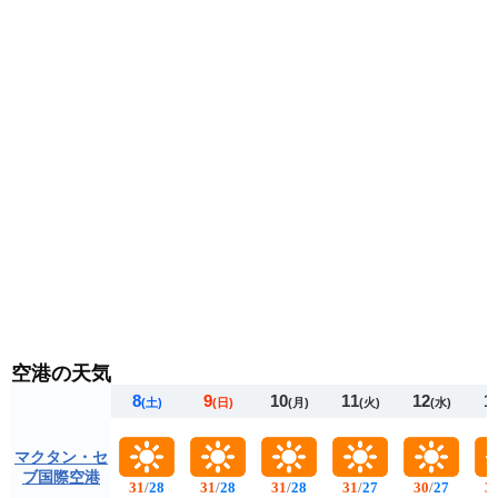
が多くなります。重ね着で調節できる服装がおすすめで
す。
空港の天気
8
9
10
11
12
1
(土)
(日)
(月)
(火)
(水)
マクタン・セ
ブ国際空港
31
/
28
31
/
28
31
/
28
31
/
27
30
/
27
3