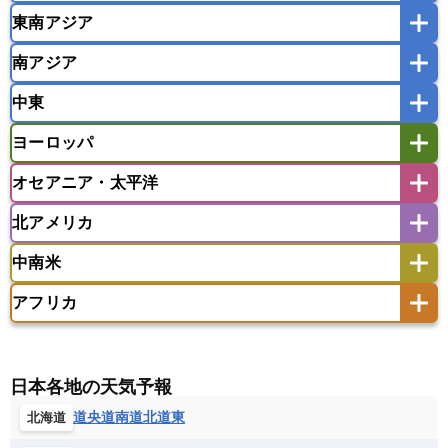
東南アジア
韓国
中国
台湾
香港
マカオ
南アジア
モンゴル
北朝鮮
インドネシア
カンボジア
シンガポール
中東
タイ
フィリピン
ブルネイ
ベトナム
インド
スリランカ
ネパール
マレーシア
ミャンマー
ヨーロッパ
バングラデシュ
パキスタン
ブータン王国
アフガニスタン
アラブ首長国連邦
イエメン
ラオス人民民主共和国
東ティモール民主共和国
モルディブ
オセアニア・太平洋
イスラエル
イラク
イラン
アイスランド
アイルランド
ウズベキスタン
オマーン
カザフスタン
北アメリカ
アゼルバイジャン
アルバニア
アルメニア
アメリカ領サモア
オーストラリア
キリバス
カタール
キプロス
キルギス
イギリス
イタリア
ウクライナ
中南米
クック諸島
グアム
サイパン
クウェート
サウジアラビア
シリア
アメリカ
アラスカ
カナダ
エストニア
オランダ
オーストリア
サモア独立国
ソロモン諸島
タヒチ
タジキスタン
トルクメニスタン
トルコ
アフリカ
バーミューダ諸島
ギリシャ
クロアチア
コソボ
アメリカ領バージン諸島
アルゼンチン
ツバル
トンガ
ナウル共和国
ニウエ
バーレーン
ヨルダン
レバノン
サンマリノ共和国
ジブラルタル
ジョージア
アンティグア・バーブーダ
ウルグアイ
ニューカレドニア
ニュージーランド
ハワイ
アルジェリア
アンゴラ
ウガンダ
スイス
スウェーデン
スペイン
エクアドル
エルサルバドル
ガイアナ
バヌアツ
パプアニューギニア
パラオ
エジプト
エスワティニ王国
エチオピア
日本各地の天気予報
スロバキア
スロベニア共和国
セルビア
キューバ
グアテマラ
グアドループ
フィジー
マーシャル諸島
ミクロネシア連邦
エリトリア国
カメルーン
カーボベルデ
道央
道南
道北
道東
北海道
チェコ
デンマーク
ドイツ
ノルウェー
グレナダ
ケイマン諸島
コスタリカ
ワリス・フテュナ
ガボン
ガンビア
ガーナ共和国
ギニア
ハンガリー
バチカン市国
フィンランド