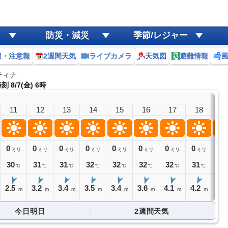
防災・減災
季節/レジャー
報・注意報
2週間天気
ライブカメラ
天気図
避難情報
ティナ
 8/7(金) 6時
11
12
13
14
15
16
17
18
1
0
0
0
0
0
0
0
0
0
ミリ
ミリ
ミリ
ミリ
ミリ
ミリ
ミリ
ミリ
ミ
30
31
31
32
32
32
32
31
29
℃
℃
℃
℃
℃
℃
℃
℃
2.5
3.2
3.4
3.5
3.4
3.6
4.1
4.2
4.
m
m
m
m
m
m
m
m
今日明日
2週間天気