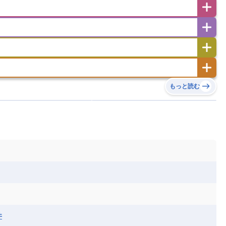
フスタン
カタール
キプロス
キルギス
ゼルバイジャン
アルバニア
アルメニア
リア
タジキスタン
トルクメニスタン
トルコ
エストニア
オランダ
オーストリア
キリバス
クック諸島
グアム
サイパン
サンマリノ共和国
ジブラルタル
ジョージア
ヒチ
ツバル
トンガ
ナウル共和国
ニウエ
バーミューダ諸島
スロバキア
スロベニア共和国
セルビア
ド
ハワイ
バヌアツ
パプアニューギニア
ノルウェー
ハンガリー
バチカン市国
チン
アンティグア・バーブーダ
ウルグアイ
島
ミクロネシア連邦
ワリス・フテュナ
リア
ベラルーシ
ベルギー
もっと読む
イアナ
キューバ
グアテマラ
グアドループ
ダ
エジプト
エスワティニ王国
エチオピア
ガル
ポーランド
マルタ
モナコ公国
リカ
コロンビア
ジャマイカ
スリナム
ボベルデ
ガボン
ガンビア
ガーナ共和国
ア
リトアニア
リヒテンシュタイン
セントビンセント及びグレナディーン諸島
セントルシア
ニア
コモロ連合
コンゴ共和国
シア
北マケドニア
ミニカ共和国
ドミニカ国
ニカラグア共和国
ル
サントメ・プリンシペ民主共和国
ザンビア共和国
ス
パナマ
パラグアイ
フランス領ギアナ
ジンバブエ
スーダン
セネガル
エラ
ベリーズ
ペルー
ホンジュラス
ソマリア連邦共和国
タンザニア
チャド
シコ
ア連邦共和国
ナミビア
ニジェール
ベナン
ボツワナ
マダガスカル
ーク
モロッコ
モーリシャス共和国
井
共和国
ルワンダ共和国
レソト王国