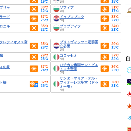
19℃
18℃
6時
30℃
31℃
プリャ
ソフィア
12℃
17℃
7時
37℃
33℃
ラード
ドゥブロブニク
25℃
27℃
6時
35℃
34℃
ロニキ
プロブディフ
22℃
21℃
7時
クレティオヌス宮
プリトヴィッツェ湖群国
35℃
29℃
立公園
28℃
15℃
6時
29℃
37℃
窟
コロッセオ
自
28℃
24℃
6時
バチカン市国サン・ピエ
37℃
36℃
ィの泉
トロ大聖堂
24℃
23℃
6時
サンタ・マリア・デル・
32℃
38℃
ト橋
フィオーレ大聖堂（ドゥ
25℃
21℃
オーモ）
6時