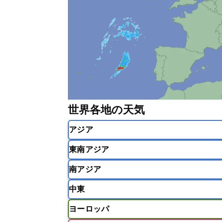
世界各地の天気
アジア
東南アジア
韓国
中国
台湾
香港
南アジア
インドネシア
カンボジア
シン
中東
ベトナム
マレーシア
ミャンマ
インド
スリランカ
ネパール
ヨーロッパ
モルディブ
アフガニスタン
アラブ首長国連邦