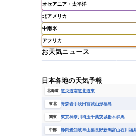
オセアニア・太平洋
ウズベキスタン
オマーン
カザ
アイスランド
アイルランド
ア
クウェート
サウジアラビア
シ
北アメリカ
イギリス
イタリア
ウクライナ
アメリカ領サモア
オーストラリア
バーレーン
ヨルダン
レバノン
ギリシャ
クロアチア
コソボ
中南米
サモア独立国
ソロモン諸島
タ
アメリカ
アラスカ
カナダ
スイス
スウェーデン
スペイン
ニューカレドニア
ニュージーラン
アフリカ
チェコ
デンマーク
ドイツ
アメリカ領バージン諸島
アルゼン
パラオ
フィジー
マーシャル諸
お天気ニュース
フィンランド
フランス
ブルガ
エクアドル
エルサルバドル
ガ
アルジェリア
アンゴラ
ウガン
ボスニア・ヘルツェゴビナ
ポルト
グレナダ
ケイマン諸島
コスタ
エリトリア国
カメルーン
カー
モルドバ
モンテネグロ
ラトビ
セントクリストファー・ネービス
ギニア
ギニアビサウ共和国
ケ
ルクセンブルク
ルーマニア
ロ
チリ
トリニダード・トバゴ
ド
日本各地の天気予報
コンゴ民主共和国
コートジボワー
ハイチ共和国
バハマ
バルバド
シエラレオネ共和国
ジブチ共和国
道央
道南
道北
道東
北海道
ブラジル
プエルトリコ
ベネズ
セントヘレナ諸島
セーシェル
青森
岩手
秋田
宮城
山形
福島
東北
ボリビア
マルティニーク
メキ
チュニジア
トーゴ
ナイジェリ
ブルキナファソ
ブルンジ共和国
東京
神奈川
埼玉
千葉
茨城
栃木
群馬
関東
マラウイ共和国
マリ
モザンビ
静岡
愛知
岐阜
山梨
長野
新潟
富山
石川
福
中部
モーリタニア
リビア
リベリア