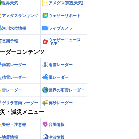
世界天気
アメダス(実況天気)
アメダスランキング
ウェザーリポート
河川水位情報
ライブカメラ
ウェザーニュース
長期予報
LiVE
ーダーコンテンツ
雨雲レーダー
雨雪レーダー
積雪レーダー
風レーダー
雷レーダー
世界の雨雲レーダー
ゲリラ雷雨レーダー
黄砂レーダー
災・減災メニュー
警報・注意報
台風情報
地震情報
津波情報