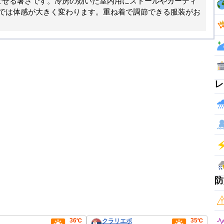
ごせる暑さです。冷房の効いた室内用にストールやカーディ
では体感が大きく変わります。重ね着で調節できる服装がお
レ
防
36℃
35℃
クラリエボ