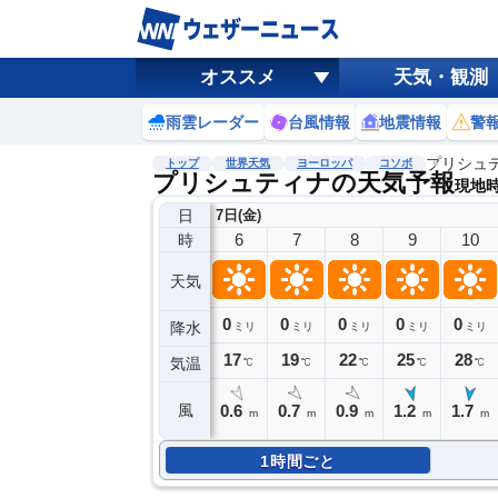
オススメ
天気・観測
雨雲レーダー
台風情報
地震情報
警
プリシュ
トップ
世界天気
ヨーロッパ
コソボ
プリシュティナの天気予報
現地時刻
日
7日(金)
6
7
8
9
10
時
天気
0
0
0
0
0
降水
ミリ
ミリ
ミリ
ミリ
ミリ
17
19
22
25
28
気温
℃
℃
℃
℃
℃
0.6
0.7
0.9
1.2
1.7
風
m
m
m
m
m
1時間ごと