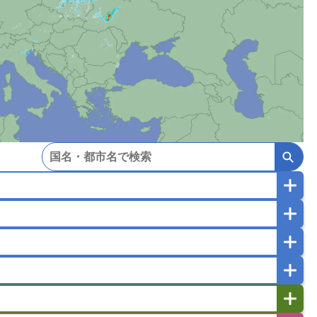
マカオ
モンゴル
北朝鮮
ガポール
タイ
フィリピン
ブルネイ
ー
ラオス人民民主共和国
東ティモール民主共和国
バングラデシュ
パキスタン
ブータン王国
イエメン
イスラエル
イラク
イラン