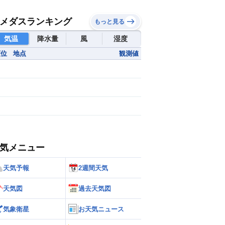
メダスランキング
もっと見る
気温
降水量
風
湿度
順位
地点
観測値
気メニュー
天気予報
2週間天気
天気図
過去天気図
気象衛星
お天気ニュース