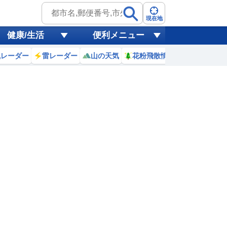
現在地
健康/生活
便利メニュー
風レーダー
雷レーダー
山の天気
花粉飛散情報
世界天気
8日(土)
9
20
21
22
23
0
1
2
3
0
0
0
0
0
0
0
0
リ
ミリ
ミリ
ミリ
ミリ
ミリ
ミリ
ミリ
ミリ
27
24
23
22
21
21
20
19
℃
℃
℃
℃
℃
℃
℃
℃
℃
1
2.8
2
1.3
0.6
0.8
0.8
0.5
0.6
m
m
m
m
m
m
m
m
m