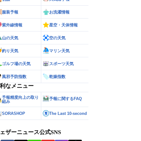
服装予報
お洗濯情報
紫外線情報
星空・天体情報
山の天気
空の天気
釣り天気
マリン天気
ゴルフ場の天気
スポーツ天気
風邪予防指数
乾燥指数
利なメニュー
予報精度向上の取り
予報に関するFAQ
組み
SORASHOP
The Last 10-second
ェザーニュース公式SNS