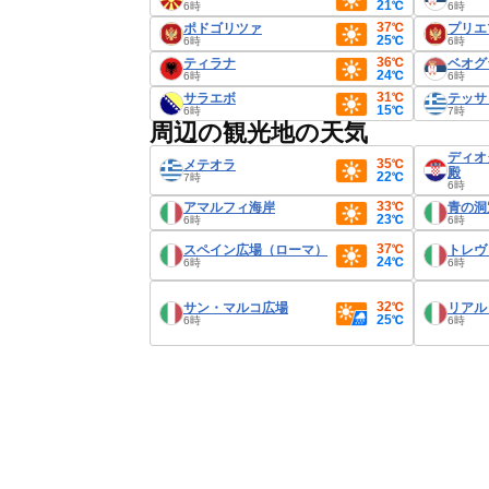
21℃
6時
6時
37℃
ポドゴリツァ
プリエ
25℃
6時
6時
36℃
ティラナ
ベオグ
24℃
6時
6時
31℃
サラエボ
テッサ
15℃
6時
7時
周辺の観光地の天気
ディオ
35℃
メテオラ
殿
22℃
7時
6時
33℃
アマルフィ海岸
青の洞
23℃
6時
6時
37℃
スペイン広場（ローマ）
トレヴ
24℃
6時
6時
32℃
サン・マルコ広場
リアル
25℃
6時
6時